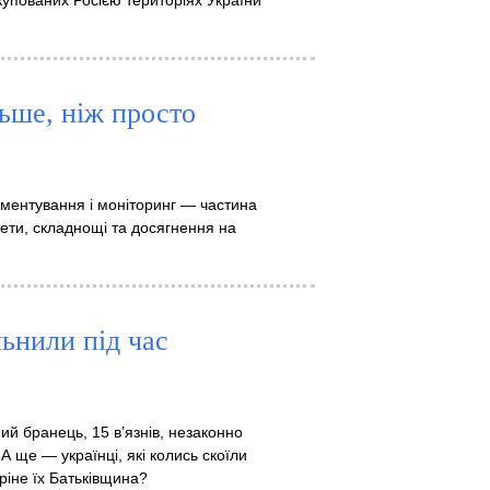
упованих Росією територіях України
ьше, ніж просто
кументування і моніторинг — частина
тети, складнощі та досягнення на
льнили під час
ий бранець, 15 в’язнів, незаконно
 ще — українці, які колись скоїли
тріне їх Батьківщина?