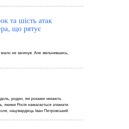
ок та шість атак
ра, що рятує
і мало не загинув. Але звільнившись,
 доль, родин, які роками чекають
сть, якими Росія намагається зламати
поля, нацгвардієць Іван Петровський.