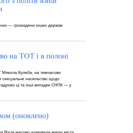
го з політв’язнів
и
із них — громадяни інших держав.
во на ТОТ і в полоні
e” Микола Кулеба, на тимчасово
яти сексуальне насильство щодо
гадуємо ці та інші випадки СНПК — у
вом (оновлено)
ня Росія масово атакувала мирні міста