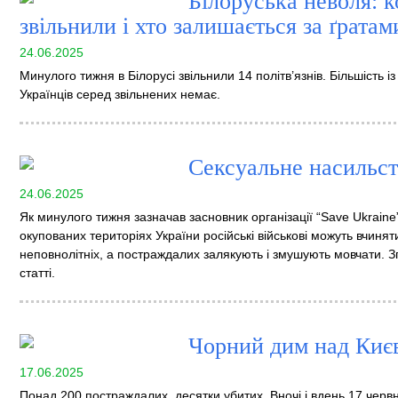
Білоруська неволя: ко
звільнили і хто залишається за ґратам
24.06.2025
Минулого тижня в Білорусі звільнили 14 політв’язнів. Більшість 
Українців серед звільнених немає.
Сексуальне насильст
24.06.2025
Як минулого тижня зазначав засновник організації “Save Ukrain
окупованих територіях України російські військові можуть вчин
неповнолітніх, а постраждалих залякують і змушують мовчати. З
статті.
Чорний дим над Киє
17.06.2025
Понад 200 постраждалих, десятки убитих. Вночі і вдень 17 черв