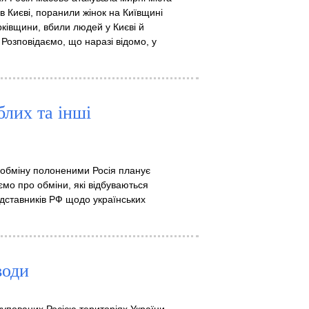
и в Києві, поранили жінок на Київщині
ківщини, вбили людей у Києві й
Розповідаємо, що наразі відомо, у
блих та інші
о обміну полоненими Росія планує
ємо про обміни, які відбуваються
редставників РФ щодо українських
води