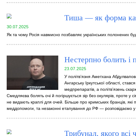
Тиша — як форма ка
30.07.2025
Як та чому Росія навмисно позбавляє українських полонених буд
Нестерпно болить і 
23.07.2025
У політвʼязня Аметхана Абдулвапов
Ангарську Іркутської області, стався
медпрепаратів, а політвʼязень скарж
Смедляєва болять очі й погіршується зір без окулярів, проте у
не видають краплі для очей. Більше про кримських бранців, які 
меддопомоги, та незаконні етапування до РФ — розповідаємо у 
Трибунал, якого всі 