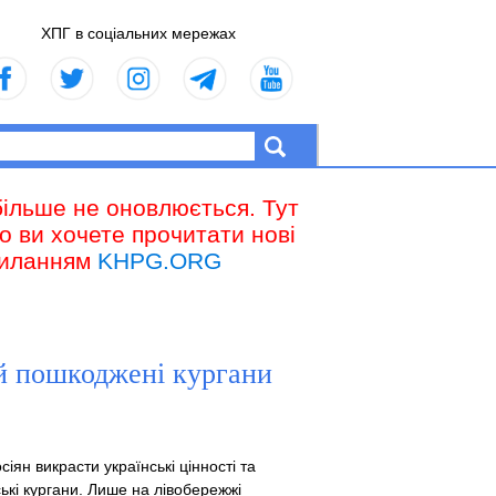
ХПГ в соціальних мережах
більше не оновлюється. Тут
що ви хочете прочитати нові
осиланням
KHPG.ORG
й пошкоджені кургани
іян викрасти українські цінності та
ькі кургани. Лише на лівобережжі