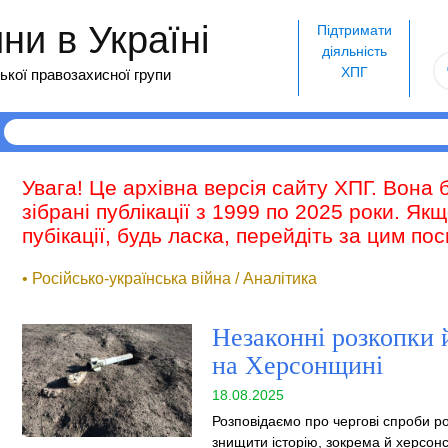
и в Україні
Підтримати
діяльність
ХПГ
ької правозахисної групи
Увага! Це архівна версія сайту ХПГ. Вона 
зібрані публікації з 1999 по 2025 роки. Як
пубікації, будь ласка, перейдіть за цим п
• Російсько-українська війна / Аналітика
Незаконні розкопки 
на Херсонщині
18.08.2025
Розповідаємо про чергові спроби рос
знищити історію, зокрема й херсонс