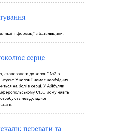
тування
ь-якої інформації з Батьківщини.
поколює серце
а, етапованого до колонії №2 в
 інсульт. У колонії немає необхідних
иться на болі в серці. У Абібулли
 сімферопольському СІЗО йому навіть
потребують невідкладної
статті.
чекали: переваги та