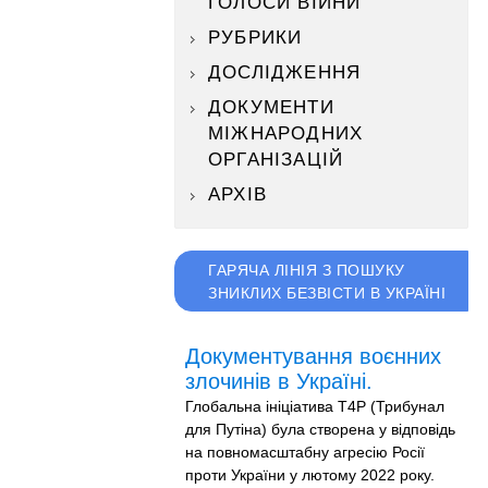
ГОЛОСИ ВІЙНИ
РУБРИКИ
ДОСЛІДЖЕННЯ
ДОКУМЕНТИ
МІЖНАРОДНИХ
ОРГАНІЗАЦІЙ
АРХІВ
ГАРЯЧА ЛІНІЯ З ПОШУКУ
ЗНИКЛИХ БЕЗВІСТИ В УКРАЇНІ
Документування воєнних
злочинів в Україні.
Глобальна ініціатива T4P (Трибунал
для Путіна) була створена у відповідь
на повномасштабну агресію Росії
проти України у лютому 2022 року.