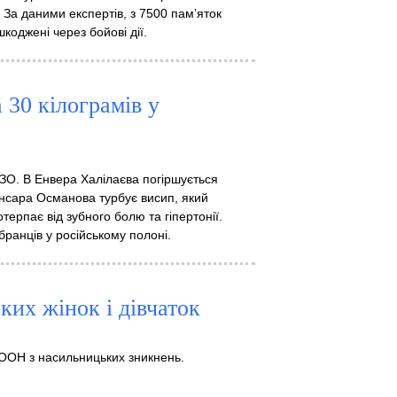
За даними експертів, з 7500 пам’яток
коджені через бойові дії.
 30 кілограмів у
ЗО. В Енвера Халілаєва погіршується
 Ансара Османова турбує висип, який
отерпає від зубного болю та гіпертонії.
ранців у російському полоні.
ких жінок і дівчаток
 ООН з насильницьких зникнень.