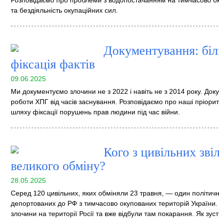
Розповідаємо про проблеми з водопостачанням на тимчасово ок
та бездіяльність окупаційних сил.
Документування: біл
фіксація фактів
09.06.2025
Ми документуємо злочини не з 2022 і навіть не з 2014 року. До
роботи ХПГ від часів заснування. Розповідаємо про наші пріори
шляху фіксації порушень прав людини під час війни.
Кого з цивільних зві
великого обміну?
28.05.2025
Серед 120 цивільних, яких обміняли 23 травня, — один політичн
депортованих до РФ з тимчасово окупованих територій України. А
злочини на території Росії та вже відбули там покарання. Як зус