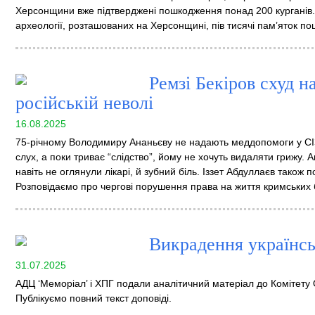
Херсонщини вже підтверджені пошкодження понад 200 курганів. 
археології, розташованих на Херсонщині, пів тисячі пам’яток пош
Ремзі Бекіров схуд на
російській неволі
16.08.2025
75-річному Володимиру Ананьєву не надають меддопомоги у СІ
слух, а поки триває “слідство”, йому не хочуть видаляти грижу.
навіть не оглянули лікарі, й зубний біль. Іззет Абдуллаєв також п
Розповідаємо про чергові порушення права на життя кримських б
Викрадення українсь
31.07.2025
АДЦ ‘Меморіал’ і ХПГ подали аналітичний матеріал до Комітету
Публікуємо повний текст доповіді.