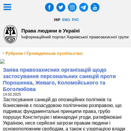
УКР
ENG
РУС
Права людини в Україні
Інформаційний портал Харківської правозахисної групи
• Рубрики / Громадянське суспільство
Заява правозахисних організацій щодо
застосування персональних санкцій проти
Порошенка, Жеваго, Коломойського та
Боголюбова
14.02.2025
Застосування санкцій до опозиційних політиків та
бізнесменів є позасудовою політичною розправою, що
підриває фундаментальні принципи права, грубо
порушує Конституцію і міжнародні угоди, ратифіковані
Україною, несе серйозні загрози правам людини і
основоположним свободам, а також є узурпацією влади