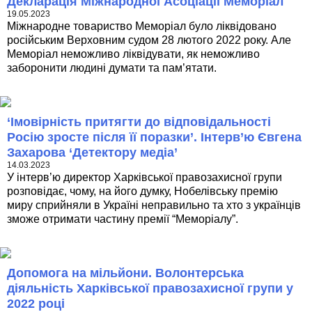
Декларація Міжнародної Асоціації Меморіал
19.05.2023
Міжнародне товариство Меморіал було ліквідовано
російським Верховним судом 28 лютого 2022 року. Але
Меморіал неможливо ліквідувати, як неможливо
заборонити людині думати та пам’ятати.
‘Імовірність притягти до відповідальності
Росію зросте після її поразки’. Інтерв’ю Євгена
Захарова ‘Детектору медіа’
14.03.2023
У інтерв’ю директор Харківської правозахисної групи
розповідає, чому, на його думку, Нобелівську премію
миру сприйняли в Україні неправильно та хто з українців
зможе отримати частину премії “Меморіалу”.
Допомога на мільйони. Волонтерська
діяльність Харківської правозахисної групи у
2022 році