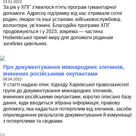
23.01.2023
За рік у ХПГ з’явилося п’ять програм гуманітарної
допомоги. Адресну підтримку від нас отримали сотні
родин, лікарні та інші установи, військовослужбовці,
волонтери, ув’язнені. Благодійні програми ХПГ
продовжуються і у 2023, зокрема — частина
Нобелівської премії миру для допомоги родинам
загиблих цивільних.
Про документування міжнародних злочинів,
вчинених російськими окупантами
08.04.2022
У статті надано опис підходу Харківської правозахисної
групи до документування міжнародних злочинів,
вчинених російськими окупантами, коротко описано базу
даних, куди вводиться зібрана інформація, правову
допомогу, яка надається потерпілим від злочинів, засоби
оприлюднення результатів документування й комунікації
з потерпілими та свідками.