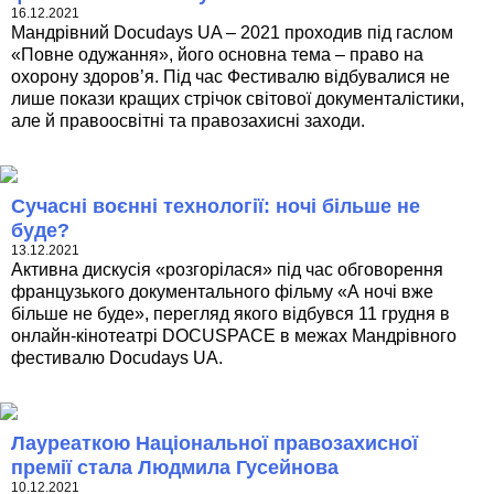
16.12.2021
Мандрівний Docudays UA – 2021 проходив під гаслом
«Повне одужання», його основна тема – право на
охорону здоров’я. Під час Фестивалю відбувалися не
лише покази кращих стрічок світової документалістики,
але й правоосвітні та правозахисні заходи.
Сучасні воєнні технології: ночі більше не
буде?
13.12.2021
Активна дискусія «розгорілася» під час обговорення
французького документального фільму «А ночі вже
більше не буде», перегляд якого відбувся 11 грудня в
онлайн-кінотеатрі DOCUSPACE в межах Мандрівного
фестивалю Docudays UA.
Лауреаткою Національної правозахисної
премії стала Людмила Гусейнова
10.12.2021