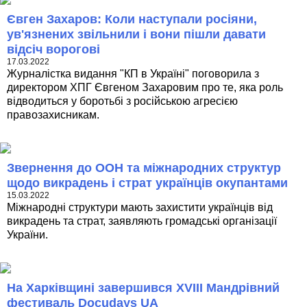
Євген Захаров: Коли наступали росіяни,
ув'язнених звільнили і вони пішли давати
відсіч ворогові
17.03.2022
Журналістка видання "КП в Україні" поговорила з
директором ХПГ Євгеном Захаровим про те, яка роль
відводиться у боротьбі з російською агресією
правозахисникам.
Звернення до ООН та міжнародних структур
щодо викрадень і страт українців окупантами
15.03.2022
Міжнародні структури мають захистити українців від
викрадень та страт, заявляють громадські організації
України.
На Харківщині завершився XVIIІ Мандрівний
фестиваль Docudays UA