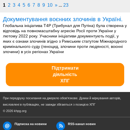
1
2
3
4
5
6
7
8
9
10
»
...
23
Документування воєнних злочинів в Україні.
Глобальна ініціатива T4P (Трибунал для Путіна) була створена у
відповідь на повномасштабну агресію Росії проти України у
лютому 2022 року. Учасники ініціативи документують події, у
яких є ознаки злочинів згідно з Римським статутом Міжнародного
кримінального суду (геноцид, злочини проти людяності, воєнні
злочини) в усіх регіонах України
Підтримати
діяльність
ХПГ
При передруку посилання на джерело обов'язкове. Думки й міркування авторів,
висловлені в публікаціях, не завжди збігаються з позицією ХПГ
© 2026 khpg.org
Підписка на новини
RSS-канал новин