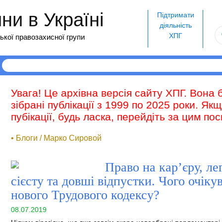
и в Україні
Підтримати
діяльність
ХПГ
ької правозахисної групи
Увага! Це архівна версія сайту ХПГ. Вона 
зібрані публікації з 1999 по 2025 роки. Як
пубікації, будь ласка, перейдіть за цим п
• Блоги / Марко Сировой
Право на кар’єру, л
сієсту та довші відпустки. Чого очіку
нового Трудового кодексу?
08.07.2019