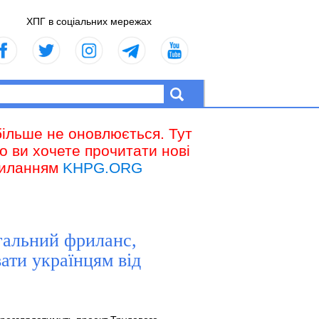
ХПГ в соціальних мережах
більше не оновлюється. Тут
що ви хочете прочитати нові
осиланням
KHPG.ORG
егальний фриланс,
вати українцям від