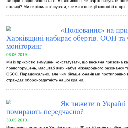
таборів: націоналістів та ЛГБТ-активістів. Чи варто очікувати н
столиці? Ми вирішили з’ясувати, якими є позиції кожної зі сторін.
«Полювання» на при
Харківщині набирає обертів. ООН та
моніторинг
06.06.2019
Ми із прикрістю вимушені констатувати, що весняна призовна к
правопорушень, масштаб яких набув міжнародного резонансу т
ОБСЄ. Парадоксально, але чим більше юнаків ми протиправно в
страждає обороноздатність нашої країни.
Як вижити в Україні 
помирають передчасно?
30.05.2019
Вірогідність померти в Україні у віці від 30 до 70 років є найви