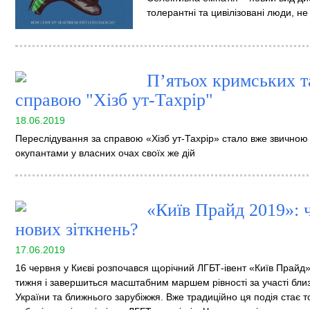
толерантні та цивілізовані люди, н
П’ятьох кримських т
справою "Хізб ут-Тахрір"
18.06.2019
Переслідування за справою «Хізб ут-Тахрір» стало вже звичною
окупантами у власних очах своїх же дій
«Київ Прайд 2019»: ч
нових зіткнень?
17.06.2019
16 червня у Києві розпочався щорічний ЛГБТ-івент «Київ Прайд
тижня і завершиться масштабним маршем рівності за участі близьк
України та ближнього зарубіжжя. Вже традиційно ця подія стає