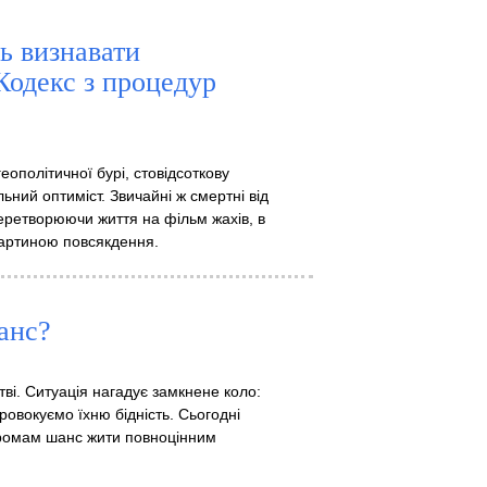
ь визнавати
Кодекс з процедур
геополітичної бурі, стовідсоткову
ний оптиміст. Звичайні ж смертні від
еретворюючи життя на фільм жахів, в
 картиною повсякдення.
анс?
тві. Ситуація нагадує замкнене коло:
ровокуємо їхню бідність. Сьогодні
о ромам шанс жити повноцінним