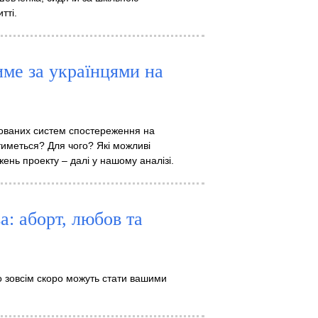
тті.
име за українцями на
ованих систем спостереження на
атиметься? Для чого? Які можливі
жень проекту – далі у нашому аналізі.
а: аборт, любов та
бо зовсім скоро можуть стати вашими