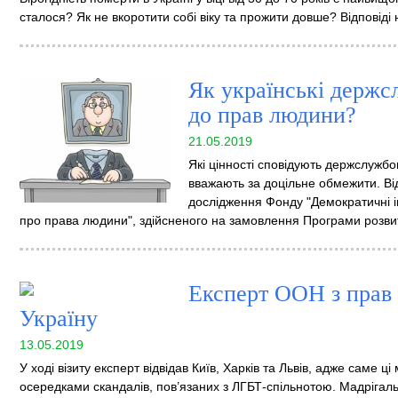
сталося? Як не вкоротити собі віку та прожити довше? Відповіді на
Як українські держс
до прав людини?
21.05.2019
Які цінності сповідують держслужбо
вважають за доцільне обмежити. Від
дослідження Фонду "Демократичні ін
про права людини", здійсненого на замовлення Програми розв
Експерт ООН з прав 
Україну
13.05.2019
У ході візиту експерт відвідав Київ, Харків та Львів, адже саме ці
осередками скандалів, пов’язаних з ЛГБТ-спільнотою. Мадрігаль-