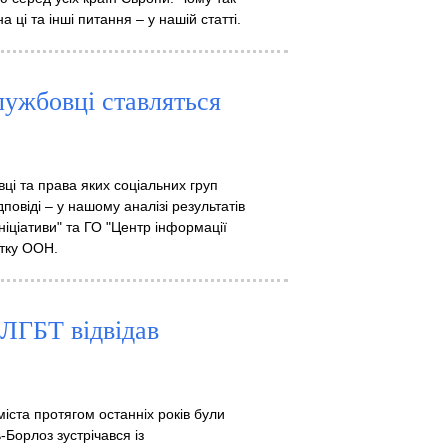
 ці та інші питання – у нашій статті.
лужбовці ставляться
вці та права яких соціальних груп
повіді – у нашому аналізі результатів
іціативи" та ГО "Центр інформації
итку ООН.
ЛГБТ відвідав
 міста протягом останніх років були
Борлоз зустрічався із