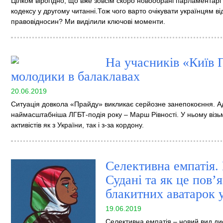
Цілком вірогідно, що вже зовсім скоро новообрані парламентарі
кодексу у другому читанні.Тож чого варто очікувати українцям в
правовідносин? Ми виділили ключові моменти.
На учасників «Київ 
молодики в балаклавах
20.06.2019
Ситуація довкола «Прайду» викликає серйозне занепокоєння. Ад
наймасштабніша ЛГБТ-подія року – Марш Рівності. У ньому віз
активістів як з України, так і з-за кордону.
Селективна емпатія.
Судані та як це пов’
блакитних аватарок 
19.06.2019
Селективна емпатія – новий вид дис