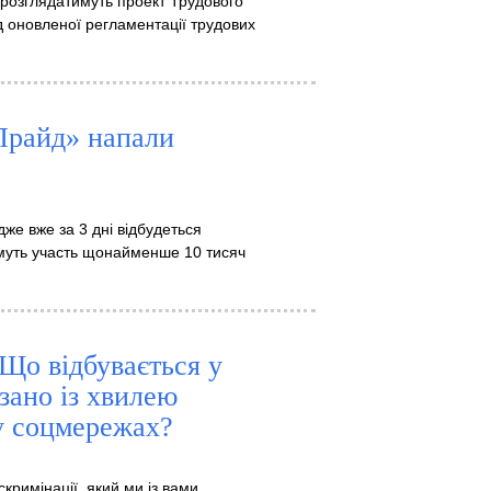
 розглядатимуть проект Трудового
ід оновленої регламентації трудових
Прайд» напали
же вже за 3 дні відбудеться
ьмуть участь щонайменше 10 тисяч
 Що відбувається у
язано із хвилею
у соцмережах?
кримінації, який ми із вами,