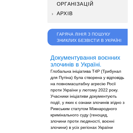
ОРГАНІЗАЦІЙ
АРХІВ
ГАРЯЧА ЛІНІЯ З ПОШУКУ
ЗНИКЛИХ БЕЗВІСТИ В УКРАЇНІ
Документування воєнних
злочинів в Україні.
Глобальна ініціатива T4P (Трибунал
для Путіна) була створена у відповідь
на повномасштабну агресію Росії
проти України у лютому 2022 року.
Учасники ініціативи документують
події, у яких є ознаки злочинів згідно з
Римським статутом Міжнародного
кримінального суду (геноцид,
злочини проти людяності, воєнні
злочини) в усіх регіонах України