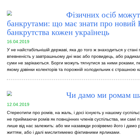
Фізичних осіб можут
банкрутами: що має знати про новий 
банкрутства кожен українець
16.04.2019
У не найстабільнішій державі, яка до того ж знаходиться у стані 
впевненість у завтрашньому дні має або провидець, або радикаль
суми не зарікаються. Борги можуть тягнутися за ними роками, п
якому дзвінки колекторів та порожній холодильник є страшною
Чи дамо ми ромам ш
12.04.2019
Cтереотипи про ромів, на жаль, і досі існують у нашому суспільс
не приймаючи ромів як повнцінних членів суспільства, ми самі п
лише від нас залежить: або ми назавжди розірвемо його і дам
життям, або і далі мислитимемо фіктивними ярликами.