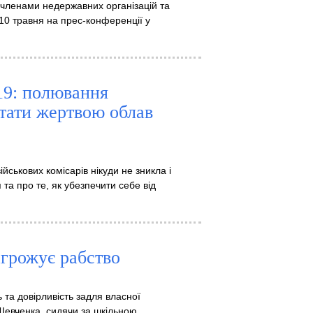
членами недержавних організацій та
10 травня на прес-конференції у
19: полювання
стати жертвою облав
йськових комісарів нікуди не зникла і
та про те, як убезпечити себе від
агрожує рабство
 та довірливість задля власної
в Шевченка, сидячи за шкільною