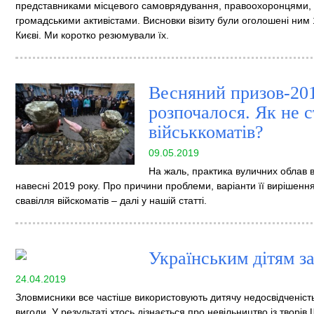
представниками місцевого самоврядування, правоохоронцями, 
громадськими активістами. Висновки візиту були оголошені ним 
Києві. Ми коротко резюмували їх.
Весняний призов-20
розпочалося. Як не 
військкоматів?
09.05.2019
На жаль, практика вуличних облав ві
навесні 2019 року. Про причини проблеми, варіанти її вирішення 
свавілля війскоматів – далі у нашій статті.
Українським дітям з
24.04.2019
Зловмисники все частіше використовують дитячу недосвідченість
вигоди. У результаті хтось дізнається про невільництво із творі