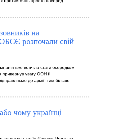
ових протистоянь просто посеред
зовників на
 ОБСЄ розпочали свій
ампанія вже встигла стати осередком
а привернув увагу ООН й
ідправляємо до армії, тим більше
або чому українці
щою серед усіх країн Європи. Чому так