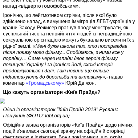
напад «відверто гомофобським».
Іронічно, що лейтмотивом стрічки, після якої було
здійснено напад, є вимушена імміграція ЛГБТ-українців у
країни Заходу. Режисер прагнув продемонструвати, як
суспільний тиск та неприйняття людей із нетрадиційною
сексуальною орієнтацією можуть буквально виселити їх з
рідної землі.
«Мені дуже школа тих, хто постраждав
після показу мого фільму... Сподіваюсь, з ними все у
порядку… Саме через напади двоє героїв фільму
покинули Україну і за іронією долі, схожі історії
продовжуються і далі. Такі новини ще більше
підштовхують до боротьби та активізму»,-
надав
коментар
«Громадському»
Юрій Двіжон.
Що кажуть організатори «Київ Прайд»?
Одна із організаторок "Київ Прайд 2019" Руслана
Панухник (ФОТО: lgbt.org.ua)
Офіційна заява організаторів «Київ Прайд» щодо нічних
подій з’явилася сьогодні зранку на офіційній сторінці
фестивалю в Instagram. Вони повідомили, що, окрім