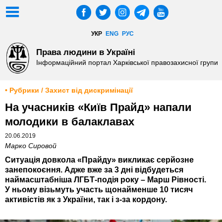
УКР
ENG
РУС
Права людини в Україні
Інформаційний портал Харківської правозахисної групи
• Рубрики / Захист від дискримінації
На учасників «Київ Прайд» напали
молодики в балаклавах
20.06.2019
Марко Сировой
Ситуація довкола «Прайду» викликає серйозне
занепокоєння. Адже вже за 3 дні відбудеться
наймасштабніша ЛГБТ-подія року – Марш Рівності.
У ньому візьмуть участь щонайменше 10 тисяч
активістів як з України, так і з-за кордону.