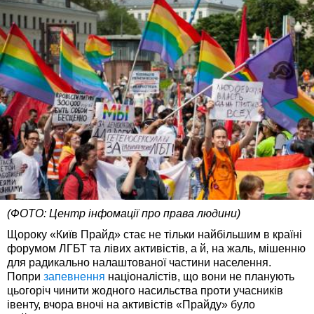
(ФОТО: Центр інфомації про права людини)
Щороку «Київ Прайд» стає не тільки найбільшим в країні
форумом ЛГБТ та лівих активістів, а й, на жаль, мішенню
для радикально налаштованої частини населення.
Попри
запевнення
націоналістів, що вони не планують
цьогоріч чинити жодного насильства проти учасників
івенту, вчора вночі на активістів «Прайду» було