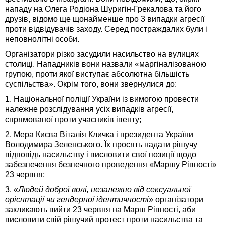
нападу на Олега Родіона Шуригін-Грекалова та його
друзів, відомо ще щонайменше про 3 випадки агресії
проти відвідувачів заходу. Серед постраждалих були і
неповнолітні особи.
Організатори різко засудили насильство на вулицях
столиці. Нападників вони назвали «маргіналізованою
групою, проти якої виступає абсолютна більшість
суспільства». Окрім того, вони звернулися до:
1. Національної поліції України із вимогою провести
належне розслідування усіх випадків агресії,
спрямованої проти учасників івенту;
2. Мера Києва Віталія Кличка і президента України
Володимира Зеленського. Їх просять надати рішучу
відповідь насильству і висловити свої позиції щодо
забезпечення безпечного проведення «Маршу Рівності»
23 червня;
3.
«Людей доброї волі, незалежно від сексуальної
орієнтації чи гендерної ідентичності»
організатори
закликають вийти 23 червня на Марш Рівності, аби
висловити свій рішучий протест проти насильства та