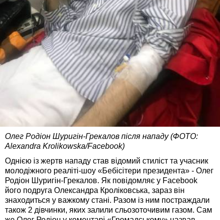
Олег Родіон Шуригін-Грекалов після нападу (ФОТО:
Alexandra Krolikowska/Facebook)
Однією із жертв нападу став відомий стиліст та учасник
молодіжного реаліті-шоу «Бебісітери президента» - Олег
Родіон Шуригін-Грекалов. Як повідомляє у Facebook
його подруга Олександра Кроліковська, зараз він
знаходиться у важкому стані. Разом із ним постраждали
також 2 дівчинки, яких залили сльозоточивим газом. Сам
же Олег Родіон у коментарі «Громадському» назвав