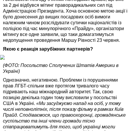
за 2 дні відбувся мітинг праворадикальних сил під
Адміністрацією Президента. Хоча основною метою акції і
було донесення до вищих посадових осіб вимоги
належним чином розслідувати сутички націоналістів із
поліцією під час минулорічного «Прайду», організатори
мітингу все одне заявили, що таки домагатимуться
недопущення проведення Маршу Рівності 23 червня.
Якою є реакція зарубіжних партнерів?
(ФОТО: Посольство Сполучених Штатів Америки в
Україні)
Однозначно, негативною. Проблеми із порушеннями
прав ЛГБТ-спільни вже протягом тривалого часу
підривають наш міжнародний авторитет. Так, свою
позицію декілька годин тому висловили у посольстві
США в Україні.
«Ми засуджуємо напад на осіб, у тому
числі неповнолітніх, після показу фільму в рамках Київ
Прайд. Сподіваємося, що правоохоронці, громадянське
суспільство та інші члени громади тісно
співпрацюватимуть для того, щоб українці могли