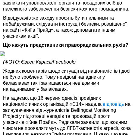
закликати уповноважені органи та посадових осіб до
належного забезпечення безпеки кожного громадянина.
Відвідувачів же заходу просять бути пильними та
небайдужими, слідувати інструкції безпеки, розміщеної
на сайті «Киїів Прайд», а також допомагати іншим
учасникам акції.
Що кажуть представники праворадикальних рухів?
(ФОТО: Євген Карась/Facebook)
Жодних коментарів щодо ситуації від націоналістів і досі
не було зроблено. Тому невідомі нападники у
балаклавах так і залишаються невідомими
нападникамии у балаклавах.
Нагадаємо, що 16 червня одна із провідних
націоналістичних організацій «С14» надала
відповідь
на
звинувачення від журналістів Bellingcat Monitoring
Project у підготовці нападів та провокацій проти
учасників «Київ Прайд». Радикали заявили, що жодним
чином не проявлятимуть до ЛГБТ-активістів агресії, хоча
і висловили незгоду з їхніми поглядами. Цікаво, що вже