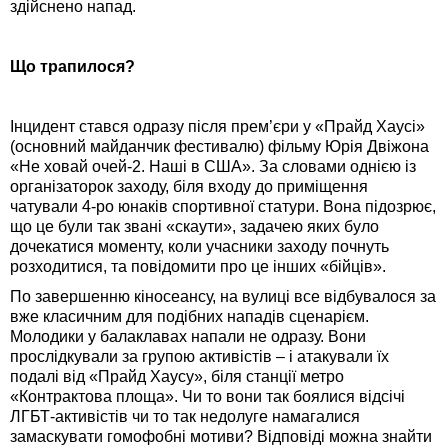
здійснено напад.
Що трапилося?
Інцидент стався одразу після прем’єри у «Прайд Хаусі»
(основний майданчик фестивалю) фільму Юрія Двіжона
«Не ховай очей-2. Наші в США». За словами однією із
організаторок заходу, біля входу до приміщення
чатували 4-ро юнаків спортивної статури. Вона підозрює,
що це були так звані «скаути», задачею яких було
дочекатися моменту, коли учасники заходу почнуть
розходитися, та повідомити про це інших «бійців».
По завершенню кіносеансу, на вулиці все відбувалося за
вже класичним для подібних нападів сценарієм.
Молодики у балаклавах напали не одразу. Вони
прослідкували за групою активістів – і атакували їх
подалі від «Прайд Хаусу», біля станції метро
«Контрактова площа». Чи то вони так боялися відсічі
ЛГБТ-активістів чи то так недолуге намагалися
замаскувати гомофобні мотиви? Відповіді можна знайти