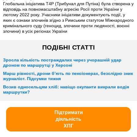
Глобальна ініціатива T4P (Трибунал для Путіна) була створена у
відповідь на повномасштабну агресію Росії проти України у
лютому 2022 року. Учасники ініціативи документують події, у
яких є ознаки злочинів згідно з Римським статутом Міжнародного
кримінального суду (геноцид, злочини проти людяності, воєнні
злочини) в усіх регіонах України
ПОДІБНІ СТАТТІ
Зросла кількість постраждалих через учорашній удар
дроном по маршрутці у Херсоні
Марш рівності, дрони б’ють по пенсіонерах, безслідно зник
журналіст. Підсумки тижня
Возив односельцям хліб: навіщо окупанти викрали водія
маршрутки?
Підтримати
діяльність
ХПГ