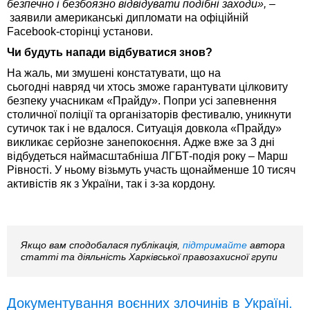
безпечно і безбоязно відвідувати подібні заходи», –
заявили американські дипломати на офіційній
Facebook-сторінці установи.
Чи будуть напади відбуватися знов?
На жаль, ми змушені констатувати, що на
сьогодні навряд чи хтось зможе гарантувати цілковиту
безпеку учасникам «Прайду». Попри усі запевнення
столичної поліції та організаторів фестивалю, уникнути
сутичок так і не вдалося. Ситуація довкола «Прайду»
викликає серйозне занепокоєння. Адже вже за 3 дні
відбудеться наймасштабніша ЛГБТ-подія року – Марш
Рівності. У ньому візьмуть участь щонайменше 10 тисяч
активістів як з України, так і з-за кордону.
Якщо вам сподобалася публікація,
підтримайте
автора
статті та діяльність Харківської правозахисної групи
Документування воєнних злочинів в Україні.