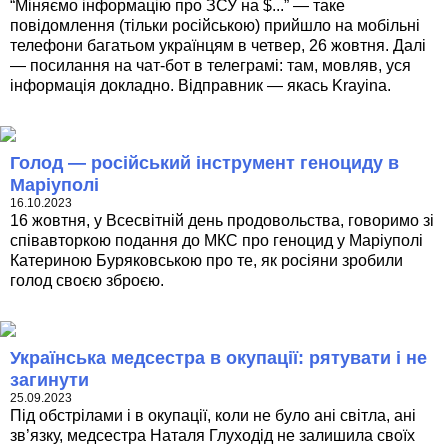
“Міняємо інформацію про ЗСУ на $...” — таке
повідомлення (тільки російською) прийшло на мобільні
телефони багатьом українцям в четвер, 26 жовтня. Далі
— посилання на чат-бот в телеграмі: там, мовляв, уся
інформація докладно. Відправник — якась Krayina.
Голод — російський інструмент геноциду в
Маріуполі
16.10.2023
16 жовтня, у Всесвітній день продовольства, говоримо зі
співавторкою подання до МКС про геноцид у Маріуполі
Катериною Буряковською про те, як росіяни зробили
голод своєю зброєю.
Українська медсестра в окупації: рятувати і не
загинути
25.09.2023
Під обстрілами і в окупації, коли не було ані світла, ані
зв’язку, медсестра Наталя Глуходід не залишила своїх