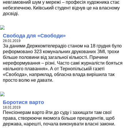
невгамовний шум у мережі – професія художника стає
небезпечною. Київський студент відчув це на власному
досвіді.
Свобода для «Свободи»
28.01.2019
За даними Держкомтелерадіо станом на 18 грудня було
реформовано 323 комунальних друкованих ЗМІ, трохи
більше половини від загальної кількості. Причини
нереформування – різні. Часто самі журналісти бояться
«вільного плавання». А от Тернопільській газеті
«Свобода», наприклад, обласна влада вирішила так
просто волю не давати.
Боротися варто
18.01.2019
Пенсіонерам варто йти до суду і захищати там свої
права, створюючи якомога більше прецедентів, щоб
держава, нарешті, почала виконувати власні закони.