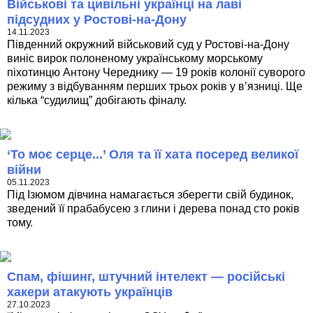
Військові та цивільні українці на лаві
підсудних у Ростові-на-Дону
14.11.2023
Південний окружний військовий суд у Ростові-на-Дону
виніс вирок полоненому українському морському
піхотинцю Антону Череднику — 19 років колонії суворого
режиму з відбуванням перших трьох років у в’язниці. Ще
кілька “судилищ” добігають фіналу.
‘То моє серце...’ Оля та її хата посеред великої
війни
05.11.2023
Під Ізюмом дівчина намагається зберегти свій будинок,
зведений її прабабусею з глини і дерева понад сто років
тому.
Спам, фішинг, штучний інтелект — російські
хакери атакують українців
27.10.2023