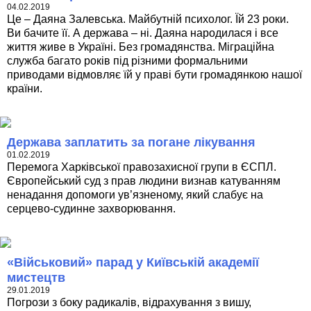
04.02.2019
Це – Даяна Залевська. Майбутній психолог. Їй 23 роки.
Ви бачите її. А держава – ні. Даяна народилася і все
життя живе в Україні. Без громадянства. Міграційна
служба багато років під різними формальними
приводами відмовляє їй у праві бути громадянкою нашої
країни.
Держава заплатить за погане лікування
01.02.2019
Перемога Харківської правозахисної групи в ЄСПЛ.
Європейський суд з прав людини визнав катуванням
ненадання допомоги ув’язненому, який слабує на
серцево-судинне захворювання.
«Військовий» парад у Київській академії
мистецтв
29.01.2019
Погрози з боку радикалів, відрахування з вишу,