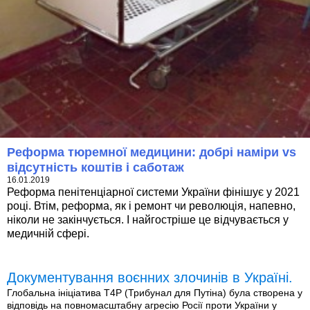
Реформа тюремної медицини: добрі наміри vs
відсутність коштів і саботаж
16.01.2019
Реформа пенітенціарної системи України фінішує у 2021
році. Втім, реформа, як і ремонт чи революція, напевно,
ніколи не закінчується. І найгостріше це відчувається у
медичній сфері.
Документування воєнних злочинів в Україні.
Глобальна ініціатива T4P (Трибунал для Путіна) була створена у
відповідь на повномасштабну агресію Росії проти України у