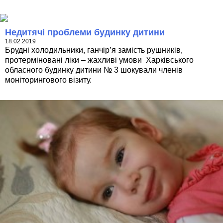
Недитячі проблеми будинку дитини
18.02.2019
Брудні холодильники, ганчір’я замість рушників,
протерміновані ліки – жахливі умови Харківського
обласного будинку дитини № 3 шокували членів
моніторингового візиту.