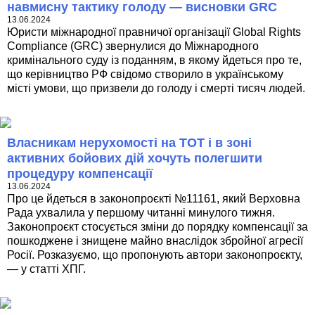
навмисну тактику голоду — висновки GRC
13.06.2024
Юристи міжнародної правничої організації Global Rights
Compliance (GRC) звернулися до Міжнародного
кримінального суду із поданням, в якому йдеться про те,
що керівництво РФ свідомо створило в українському
місті умови, що призвели до голоду і смерті тисяч людей.
Власникам нерухомості на ТОТ і в зоні
активних бойових дій хочуть полегшити
процедуру компенсації
13.06.2024
Про це йдеться в законопроєкті №11161, який Верховна
Рада ухвалила у першому читанні минулого тижня.
Законопроєкт стосується зміни до порядку компенсації за
пошкоджене і знищене майно внаслідок збройної агресії
Росії. Розказуємо, що пропонують автори законопроєкту,
— у статті ХПГ.