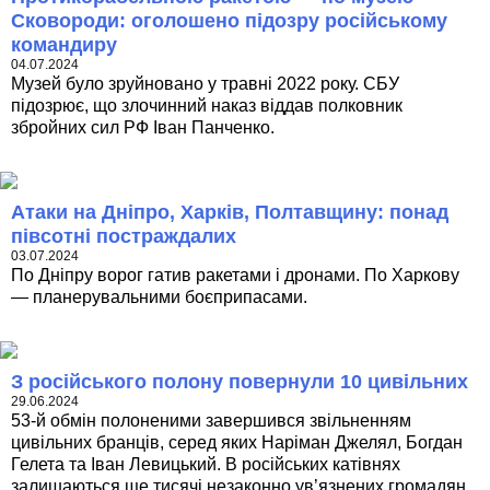
Сковороди: оголошено підозру російському
командиру
04.07.2024
Музей було зруйновано у травні 2022 року. СБУ
підозрює, що злочинний наказ віддав полковник
збройних сил РФ Іван Панченко.
Атаки на Дніпро, Харків, Полтавщину: понад
півсотні постраждалих
03.07.2024
По Дніпру ворог гатив ракетами і дронами. По Харкову
— планерувальними боєприпасами.
З російського полону повернули 10 цивільних
29.06.2024
53-й обмін полоненими завершився звільненням
цивільних бранців, серед яких Наріман Джелял, Богдан
Гелета та Іван Левицький. В російських катівнях
залишаються ще тисячі незаконно ув’язнених громадян