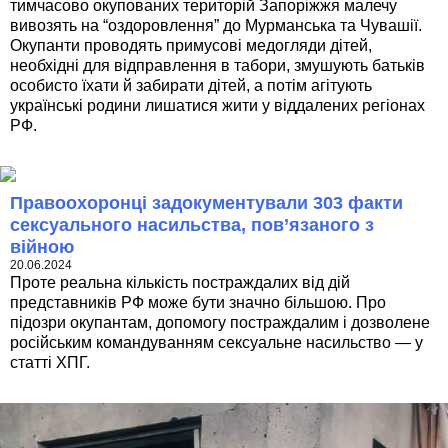
тимчасово окупованих територій Запоріжжя малечу
вивозять на “оздоровлення” до Мурманська та Чувашії.
Окупанти проводять примусові медогляди дітей,
необхідні для відправлення в табори, змушують батьків
особисто їхати й забирати дітей, а потім агітують
українські родини лишатися жити у віддалених регіонах
РФ.
Правоохоронці задокументували 303 факти
сексуального насильства, пов’язаного з
війною
20.06.2024
Проте реальна кількість постраждалих від дій
представників РФ може бути значно більшою. Про
підозри окупантам, допомогу постраждалим і дозволене
російським командуванням сексуальне насильство — у
статті ХПГ.