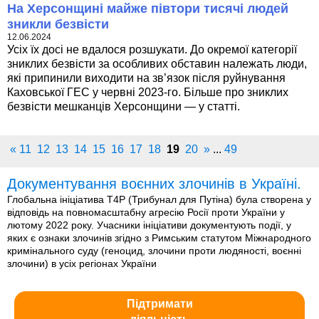
На Херсонщині майже півтори тисячі людей
зникли безвісти
12.06.2024
Усіх їх досі не вдалося розшукати. До окремої категорії
зниклих безвісти за особливих обставин належать люди,
які припинили виходити на зв’язок після руйнування
Каховської ГЕС у червні 2023-го. Більше про зниклих
безвісти мешканців Херсонщини — у статті.
«
11
12
13
14
15
16
17
18
19
20
»
...
49
Документування воєнних злочинів в Україні.
Глобальна ініціатива T4P (Трибунал для Путіна) була створена у
відповідь на повномасштабну агресію Росії проти України у
лютому 2022 року. Учасники ініціативи документують події, у
яких є ознаки злочинів згідно з Римським статутом Міжнародного
кримінального суду (геноцид, злочини проти людяності, воєнні
злочини) в усіх регіонах України
Підтримати