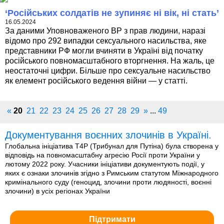
‘Російських солдатів не зупиняє ні вік, ні стать’
16.05.2024
За даними Уповноваженого ВР з прав людини, наразі
відомо про 292 випадки сексуального насильства, яке
представники РФ могли вчиняти в Україні від початку
російського повномасштабного вторгнення. На жаль, це
неостаточні цифри. Більше про сексуальне насильство
як елемент російського ведення війни — у статті.
«
20
21
22
23
24
25
26
27
28
29
»
...
49
Документування воєнних злочинів в Україні.
Глобальна ініціатива T4P (Трибунал для Путіна) була створена у
відповідь на повномасштабну агресію Росії проти України у
лютому 2022 року. Учасники ініціативи документують події, у
яких є ознаки злочинів згідно з Римським статутом Міжнародного
кримінального суду (геноцид, злочини проти людяності, воєнні
злочини) в усіх регіонах України
Підтримати