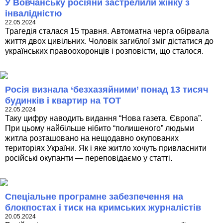
У Вовчанську росіяни застрелили жінку з
інвалідністю
22.05.2024
Трагедія сталася 15 травня. Автоматна черга обірвала
життя двох цивільних. Чоловік загиблої зміг дістатися до
українських правоохоронців і розповісти, що сталося.
Росія визнала ‘безхазяйними’ понад 13 тисяч
будинків і квартир на ТОТ
22.05.2024
Таку цифру наводить видання “Нова газета. Європа”.
При цьому найбільше нібито “полишеного” людьми
житла розташовано на нещодавно окупованих
територіях України. Як і яке житло хочуть привласнити
російські окупанти — переповідаємо у статті.
Спеціальне програмне забезпечення на
блокпостах і тиск на кримських журналістів
20.05.2024