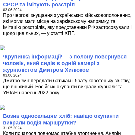
СРСР та імітують розстріл
03.06.2024
Про чергові знущання з українських військовополонених,
які могли мати місце на харківському напрямку, та
імітацію розстрілів, яку представники РФ застосовували і
щодо цивільних, — у статті ХПГ.
‘Крупинка інформації’— з полону повернувся
чоловік, який сидів в одній камері з
журналістом Дмитром Хилюком
03.06.2024
Дмитро зміг передати батькам і брату коротеньку звістку,
що він живий. Російські окупанти викрали журналіста
УНІАН навесні 2022 року.
Возив односельцям хліб: навіщо окупанти
викрали водія маршрутки?
31.05.2024
Коли почалося повномасштабне вторгнення, Андрій