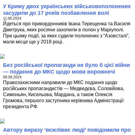
У Криму двох українських військовополонених
засудили до 17 років позбавлення волі
11.06.2024
Йдеться про прикордонників Івана Терещенка та Василя
Дмитрука, яких росіяни захопили в полон у Маріуполі.
При цьому події, за яких судили полонених з “Азовсталі”,
мали місце ще у 2018 році.
Без російської пропаганди не було б цієї війни
— подання до МКС щодо мови ворожнечі
08.06.2024
Правозахисники направили до МКС подання щодо
російських пропагандистів — Медведєва, Соловйова,
Симоньян, Кисельова, Мардана, а також Олексія
Громова, першого заступника керівника Адміністрації
президента РФ.
Автору виразу ‘вєжлівиє люді’ повідомили про