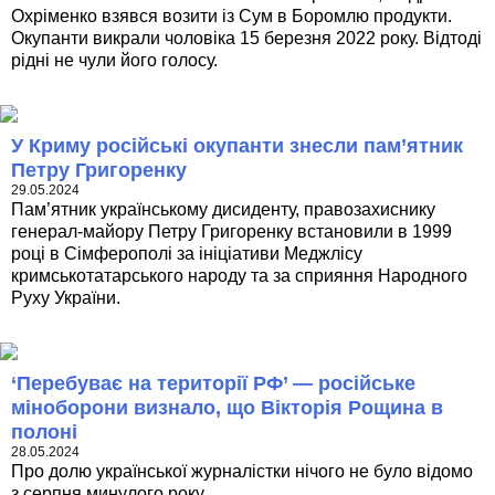
Охріменко взявся возити із Сум в Боромлю продукти.
Окупанти викрали чоловіка 15 березня 2022 року. Відтоді
рідні не чули його голосу.
У Криму російські окупанти знесли пам’ятник
Петру Григоренку
29.05.2024
Пам’ятник українському дисиденту, правозахиснику
генерал-майору Петру Григоренку встановили в 1999
році в Сімферополі за ініціативи Меджлісу
кримськотатарського народу та за сприяння Народного
Руху України.
‘Перебуває на території РФ’ — російське
міноборони визнало, що Вікторія Рощина в
полоні
28.05.2024
Про долю української журналістки нічого не було відомо
з серпня минулого року.