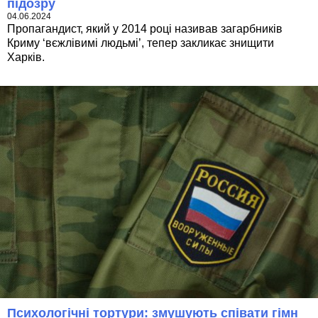
підозру
04.06.2024
Пропагандист, який у 2014 році називав загарбників
Криму ‘вєжлівимі людьмі’, тепер закликає знищити
Харків.
Психологічні тортури: змушують співати гімн