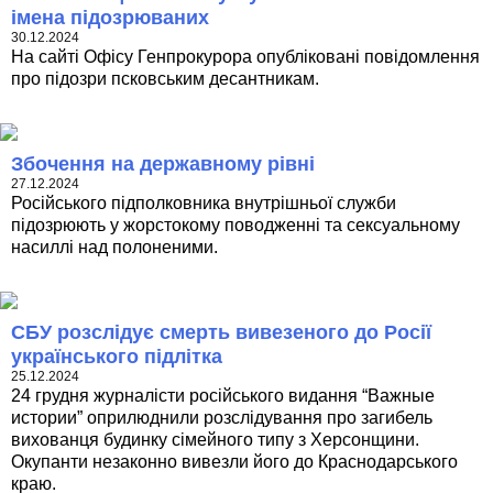
імена підозрюваних
30.12.2024
На сайті Офісу Генпрокурора опубліковані повідомлення
про підозри псковським десантникам.
Збочення на державному рівні
27.12.2024
Російського підполковника внутрішньої служби
підозрюють у жорстокому поводженні та сексуальному
насиллі над полоненими.
СБУ розслідує смерть вивезеного до Росії
українського підлітка
25.12.2024
24 грудня журналісти російського видання “Важные
истории” оприлюднили розслідування про загибель
вихованця будинку сімейного типу з Херсонщини.
Окупанти незаконно вивезли його до Краснодарського
краю.