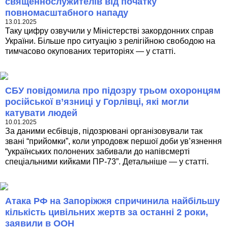
священнослужителів від початку
повномасштабного нападу
13.01.2025
Таку цифру озвучили у Міністерстві закордонних справ
України. Більше про ситуацію з релігійною свободою на
тимчасово окупованих територіях — у статті.
CБУ повідомила про підозру трьом охоронцям
російської в’язниці у Горлівці, які могли
катувати людей
10.01.2025
За даними есбівців, підозрювані організовували так
звані “прийомки”, коли упродовж першої доби ув’язнення
“українських полонених забивали до напівсмерті
спеціальними кийками ПР-73”. Детальніше — у статті.
Атака РФ на Запоріжжя спричинила найбільшу
кількість цивільних жертв за останні 2 роки,
заявили в ООН