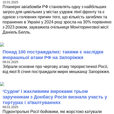
10.01.2025
Планерні авіабомби РФ становлять одну з найбільших
загроз для цивільних у містах уздовж лінії фронту та є
однією з головних причин того, що кількість загиблих та
поранених в Україні у 2024 році зросла на 30% порівняно
з 2023 роком, зауважила очільниця Моніторингової місії
Даніель Белль.
Понад 100 постраждалих: такими є наслідки
вчорашньої атаки РФ на Запоріжжя
09.01.2025
Зібрали основне про чергову атаку терористичної Росії,
від якої 8 січня постраждали мирні мешканці Запоріжжя.
‘Судом’ і жахливими вироками трьом
заручникам з Донбасу Росія визнала участь у
тортурах і зґвалтуваннях
09.01.2025
Підконтрольні Росії бойовики, які жорстоко катували