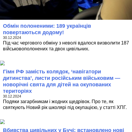
Обмін полоненими: 189 українців
повертаються додому!
30.12.2024
Під час чергового обміну з неволі вдалося визволити 187
військовополонених та двох цивільних.
Гімн РФ замість колядок, ‘навігатори
дитинства’, листи російським військовим —
новорічні свята для дітей на окупованих
територіях
30.12.2024
Подяки загарбникам і жодних щедрівок. Про те, як
святкують Новий рік школярі під окупацією, у статті ХПГ.
Вбивства цивільних у Бучі: встановлено нові