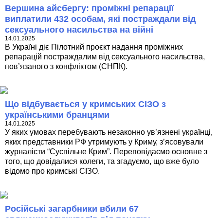
Вершина айсбергу: проміжні репарації
виплатили 432 особам, які постраждали від
сексуального насильства на війні
14.01.2025
В Україні діє Пілотний проєкт надання проміжних
репарацій постраждалим від сексуального насильства,
пов’язаного з конфліктом (СНПК).
Що відбувається у кримських СІЗО з
українськими бранцями
14.01.2025
У яких умовах перебувають незаконно ув’язнені українці,
яких представники РФ утримують у Криму, з’ясовували
журналісти “Суспільне Крим”. Переповідаємо основне з
того, що довідалися колеги, та згадуємо, що вже було
відомо про кримські СІЗО.
Російські загарбники вбили 67