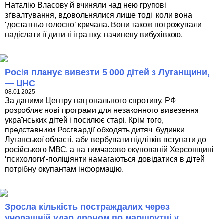
Наталію Власову й вчиняли над нею групові
зґвалтування, вдовольнялися лише тоді, коли вона
‘достатньо голосно’ кричала. Вони також погрожували
надіслати її дитині іграшку, начинену вибухівкою.
Росія планує вивезти 5 000 дітей з Луганщини,
— ЦНС
08.01.2025
За даними Центру національного спротиву, РФ
розробляє нові програми для незаконного вивезення
українських дітей і посилює старі. Крім того,
представники Росгвардії обходять дитячі будинки
Луганської області, аби вербувати підлітків вступати до
російського МВС, а на тимчасово окупованій Херсонщині
‘психологи’-поліціянти намагаються довідатися в дітей
потрібну окупантам інформацію.
Зросла кількість постраждалих через
учорашній удар дроном по маршрутці у