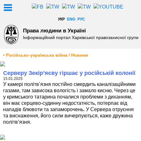
УКР
ENG
РУС
Права людини в Україні
Інформаційний портал Харківської правозахисної групи
• Російсько-українська війна / Новини
Серверу Зекір’яєву гіршає у російській колонії
15.01.2025
У камері політвʼязня постійно смердить каналізаційними
газами, там зависока вологість і замало кисню. Через це
у кримського татарина почалися проблеми з диханням,
він має серцево-судинну недостатність, потерпає від
нападів блювоти та запаморочень. У Сервера отруєння
та виснаження, його сили вичерпуються, каже дружина
політвʼязня.