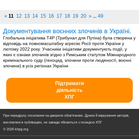
«
11
12
13
14
15
16
17
18
19
20
»
...
49
Документування воєнних злочинів в Україні.
Глобальна ініціатива T4P (Трибунал для Путіна) була створена у
відповідь на повномасштабну агресію Росії проти України у
лютому 2022 року. Учасники ініціативи документують події, у
яких є ознаки злочинів згідно з Римським статутом Міжнародного
кримінального суду (геноцид, злочини проти людяності, воєнні
злочини) в усіх регіонах України
Підтримати
діяльність
ХПГ
При передруку посилання на джерело обов'язкове. Думки й міркування авторів,
висловлені в публікаціях, не завжди збігаються з позицією ХПГ
© 2026 khpg.org