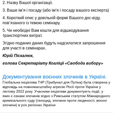
2. Назву Вашої організації.
3. Ваше ім’я i посаду (або ім’я i посаду вашого експерта)
4. Короткий опис у довільній формі Вашого дос-віду,
пов’язаного iз темою семінару.
5. Чи необхідні Вам кошти для відшкодування
транспортних витрат.
Згідно поданих даних будуть надсилатися запро­шення
для участі в семінарах.
Юрiй Пiскалюк,
голова Секретарiату Коалiцii «Свобода вибору»
Документування воєнних злочинів в Україні.
Глобальна ініціатива T4P (Трибунал для Путіна) була створена у
відповідь на повномасштабну агресію Росії проти України у
лютому 2022 року. Учасники ініціативи документують події, у
яких є ознаки злочинів згідно з Римським статутом Міжнародного
кримінального суду (геноцид, злочини проти людяності, воєнні
злочини) в усіх регіонах України