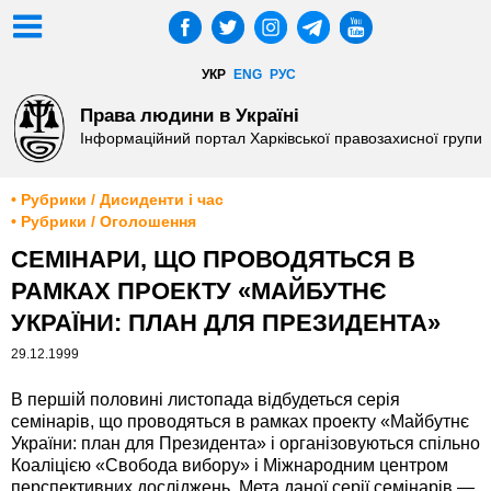
УКР
ENG
РУС
Права людини в Україні
Інформаційний портал Харківської правозахисної групи
• Рубрики / Дисиденти і час
• Рубрики / Оголошення
СЕМІНАРИ, ЩО ПРОВОДЯТЬСЯ В
РАМКАХ ПРОЕКТУ «МАЙБУТНЄ
УКРАЇНИ: ПЛАН ДЛЯ ПРЕЗИДЕНТА»
29.12.1999
В першій половині листопада відбудеться серія
семінарів, що проводяться в рамках проекту «Майбутнє
України: план для Президента» i організовуються спільно
Коаліцією «Свобода вибору» i Міжнародним центром
перспективних досліджень. Мета даної серії семінарів —