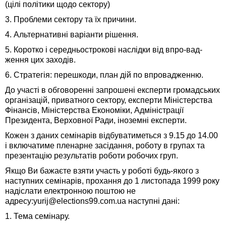
(цілі політики щодо сектору)
3. Проблеми сектору та їх причини.
4. Альтернативні варіанти рішення.
5. Коротко i середньострокові наслідки від впро-вад­
ження цих заходів.
6. Стратегія: перешкоди, план дій по впровад­женню.
До участі в обговоренні запрошені експерти гро­мадських
організацій, приватного сектору, експерти Міністерства
Фінансів, Міністерства Економіки, Адміністрації
Президента, Верховної Ради, іноземні екс­перти.
Кожен з даних семінарів відбуватиметься з 9.15 до 14.00
i включатиме пленарне засідання, роботу в групах та
презентацію результатів роботи робочих груп.
Якщо Ви бажаєте взяти участь у роботі будь-якого з
наступних семінарів, прохання до 1 листопада 1999 року
надіслати електронною поштою не
адресу:
yurij@elections99.com.ua
наступні дані:
1. Тема семінару.