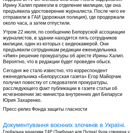
Ирину Халип привезли в отделение милиции, где она
предъявила удостоверение журналиста. После чего ее
отправили в ГАИ (дорожная полиция), где продержали
около часа, а затем отпустили.
Утром 22 июля, по сообщению Белоруской ассоциации
журналистов, в здании находятся пять сотрудников
милиции, один из которых с видеокамерой. Они
предъявили сотрудникам редакции еженедельника
«Имя» решение прокуратуры об аресте Ирины Халип.
Вероятно, что в редакции будет проведен обыск.
Сегодня же стало известно, что корреспондент
еженедельника «Белорусская газета» Егор Майорчик
получил повестку от следователя прокуратуры,
расследующего факт публикации в газете статьи об
исчезновении экс-министра внутренних дел Беларуси
Юрия Захаренко.
Пресс-релиз Фонда защиты гласности
Документування воєнних злочинів в Україні.
Глобальна ініціатива T4P (Трибунал для Путіна) була створена у