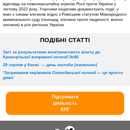
відповідь на повномасштабну агресію Росії проти України у
лютому 2022 року. Учасники ініціативи документують події, у
яких є ознаки злочинів згідно з Римським статутом Міжнародного
кримінального суду (геноцид, злочини проти людяності, воєнні
злочини) в усіх регіонах України
ПОДІБНІ СТАТТІ
Звіт за результатами монітрингового візиту до
Криворізької виправної колонії №80
29 серпня у Києві — день жалоби (оновлено)
‘Затримання керівників Олексіївської колонії — це просто
диво’
Підтримати
діяльність
ХПГ