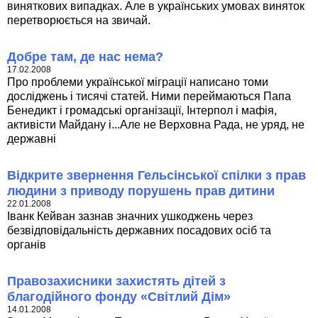
виняткових випадках. Але в українських умовах виняток
перетворюється на звичай.
Добре там, де нас нема?
17.02.2008
Про проблеми української міграції написано томи
досліджень і тисячі статей. Ними переймаються Папа
Бенедикт і громадські організації, Інтерпол і мафія,
активісти Майдану і...Але не Верховна Рада, не уряд, не
державні
Відкрите звернення Гельсінської спілки з прав
людини з приводу порушень прав дитини
22.01.2008
Іванк Кейван зазнав значних ушкоджень через
безвідповідальність державних посадових осіб та
органів
Правозахисники захистять дітей з
благодійного фонду «Світлий Дім»
14.01.2008