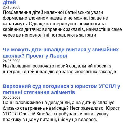
дітей
25.10.2008
Позбавлення дітей належної батьківської уваги
формально злочином назвати не можна і за це не
каратимуть. Однак, як стверджують психологи та
керівники дитячих виправних закладів, найчастіше саме
через це неповнолітні потрапляють за грати
Чи можуть діти-інваліди вчитися у звичайних
школах? Проект у Львові
24.06.2008
На Львівщині розпочато новий соціальний проект з
інтеграції дітей-інвалідів до загальноосвітніх закладів
Верховний суд погодився з юристом УГСПЛ у
питанні стягнення аліментів
05.06.2008
Ваш чоловік живе на дивіденди, а на дитину сплачує
близько ста гривень на місяць? Несправедливо! Юрист
УГСПЛ Олексій Кінебас спробував змінити судову
практику в цьому питанні, і йому це вдалося.