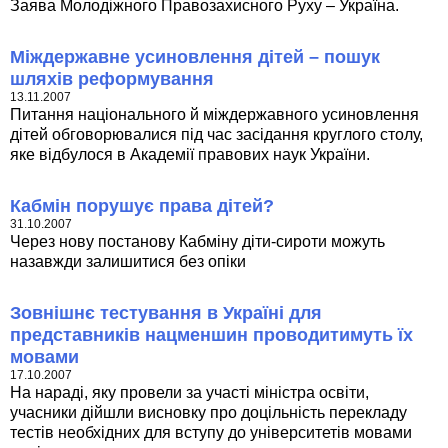
Заява Молодіжного Правозахисного Руху – Україна.
Міждержавне усиновлення дітей – пошук
шляхів реформування
13.11.2007
Питання національного й міждержавного усиновлення
дітей обговорювалися під час засідання круглого столу,
яке відбулося в Академії правових наук України.
Кабмін порушує права дітей?
31.10.2007
Через нову постанову Кабміну діти-сироти можуть
назавжди залишитися без опіки
Зовнішнє тестування в Україні для
представників нацменшин проводитимуть їх
мовами
17.10.2007
На нараді, яку провели за участі міністра освіти,
учасники дійшли висновку про доцільність перекладу
тестів необхідних для вступу до університетів мовами