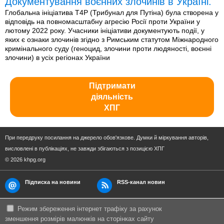
Документування воєнних злочинів в Україні.
Глобальна ініціатива T4P (Трибунал для Путіна) була створена у
відповідь на повномасштабну агресію Росії проти України у
лютому 2022 року. Учасники ініціативи документують події, у
яких є ознаки злочинів згідно з Римським статутом Міжнародного
кримінального суду (геноцид, злочини проти людяності, воєнні
злочини) в усіх регіонах України
Підтримати
діяльність
ХПГ
При передруку посилання на джерело обов'язкове. Думки й міркування авторів,
висловлені в публікаціях, не завжди збігаються з позицією ХПГ
© 2026 khpg.org
Підписка на новини
RSS-канал новин
Режим збереження інтернет трафіку за рахунок
зменшення розмірів малюнків на сторінках сайту