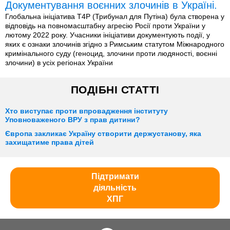
Документування воєнних злочинів в Україні.
Глобальна ініціатива T4P (Трибунал для Путіна) була створена у
відповідь на повномасштабну агресію Росії проти України у
лютому 2022 року. Учасники ініціативи документують події, у
яких є ознаки злочинів згідно з Римським статутом Міжнародного
кримінального суду (геноцид, злочини проти людяності, воєнні
злочини) в усіх регіонах України
ПОДІБНІ СТАТТІ
Хто виступає проти впровадження інституту
Уповноваженого ВРУ з прав дитини?
Європа закликає Україну створити держустанову, яка
захищатиме права дітей
Підтримати
діяльність
ХПГ