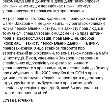
рекомендували відхилити відповідний законопроект,
оскільки конституція передбачає тільки інститут
уповноваженого парламенту з прав людини.
Як розповів співголова Харківської правозахисної групи
Євген Захаров «Німецькій хвилі», «у багатьох країнах є
кілька персональних інституцій із захисту прав люди, в
тому числі, спеціалізовані омбудсмени - з прав дитини,
прав військовослужбовців, прав меншин, свободи
інформації і захисту персональних даних». На думку
правозахисника, якщо всерйоз говорити про
європейський вибір України, то вона також повинна мати
ці інституції. Вихід, упевнений Захаров, - створення
спеціальних підрозділів у секретаріаті чинного
уповноваженого з прав людини, внесення змін до Закону
про омбудсмена. Ще 2002 року Комітет ООН з прав
дитини рекомендував Україні запровадити в державну
структуру інститут омбудсмена з прав дитини або
спеціальну секцію з прав дітей, який би реагував на
скарги і звернення дітей.
Ольга Веснянка