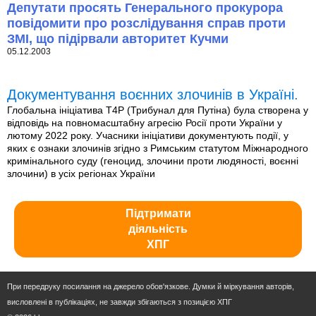
Депутати просять Генерального прокурора
повідомити про розслідування справ проти
ЗМІ, що підірвали авторитет Кучми
05.12.2003
Документування воєнних злочинів в Україні.
Глобальна ініціатива T4P (Трибунал для Путіна) була створена у
відповідь на повномасштабну агресію Росії проти України у
лютому 2022 року. Учасники ініціативи документують події, у
яких є ознаки злочинів згідно з Римським статутом Міжнародного
кримінального суду (геноцид, злочини проти людяності, воєнні
злочини) в усіх регіонах України
Підтримати
діяльність
ХПГ
При передруку посилання на джерело обов'язкове. Думки й міркування авторів,
висловлені в публікаціях, не завжди збігаються з позицією ХПГ