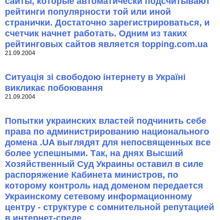
сайты, которые автоматически подсчитывают
рейтинги популярности той или иной
странички. Достаточно зарегистрироваться, и
счетчик начнет работать. Одним из таких
рейтинговых сайтов является topping.com.ua
21.09.2004
Ситуація зі свободою інтернету в Україні
викликає побоювання
21.09.2004
Попытки украинских властей подчинить себе
права по администрированию национального
домена .UA выглядят для непосвященных все
более успешными. Так, на днях Высший
Хозяйственный Суд Украины оставил в силе
распоряжение Кабинета министров, по
которому контроль над доменом передается
Украинскому сетевому информационному
центру - структуре с сомнительной репутацией
в интернет-среде