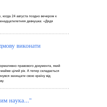
 когда 24 августа поздно вечером к
венадцатилетняя девчушка: «Дядя
відмову виконати
 нормативно правового документа, який
майже цілий рік. А тепер складається
инувся захищати свою країну від
ву.
им наука..."