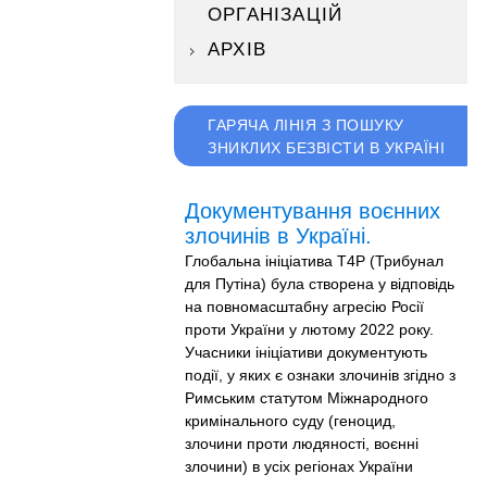
ОРГАНІЗАЦІЙ
АРХІВ
ГАРЯЧА ЛІНІЯ З ПОШУКУ
ЗНИКЛИХ БЕЗВІСТИ В УКРАЇНІ
Документування воєнних
злочинів в Україні.
Глобальна ініціатива T4P (Трибунал
для Путіна) була створена у відповідь
на повномасштабну агресію Росії
проти України у лютому 2022 року.
Учасники ініціативи документують
події, у яких є ознаки злочинів згідно з
Римським статутом Міжнародного
кримінального суду (геноцид,
злочини проти людяності, воєнні
злочини) в усіх регіонах України