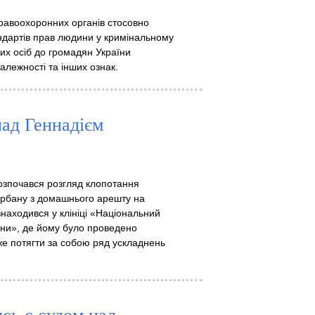
равоохоронних органів стосовно
ндартів прав людини у кримінальному
вих осіб до громадян України
належності та інших ознак.
над Геннадієм
розпочався розгляд клопотання
Корбану з домашнього арешту на
находився у клініці «Національний
аїни», де йому було проведено
же потягти за собою ряд ускладнень