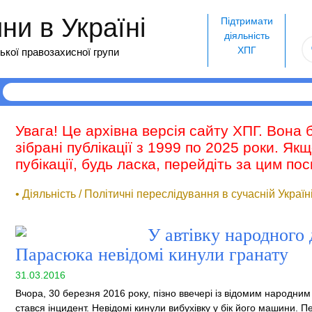
и в Україні
Підтримати
діяльність
ХПГ
ької правозахисної групи
Увага! Це архівна версія сайту ХПГ. Вона 
зібрані публікації з 1999 по 2025 роки. Як
пубікації, будь ласка, перейдіть за цим п
• Діяльність / Політичні переслідування в сучасній Україн
У автівку народного
Парасюка невідомі кинули гранату
31.03.2016
Вчора, 30 березня 2016 року, пізно ввечері із відомим народ
стався інцидент. Невідомі кинули вибухівку у бік його машини. 