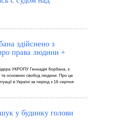
сь с судом над
бана здійснено з
про права людини +
лідера УКРОПУ Геннадія Корбана, є
в та основних свобод людини. Про це
уації в Україні за період з 16 серпня
шук у будинку голови