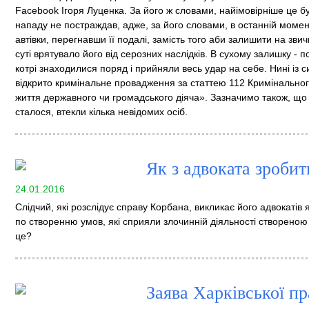
Facebook Ігоря Луценка. За його ж словами, найімовірніше це б
нападу не постраждав, адже, за його словами, в останній момен
автівки, перегнавши її подалі, замість того аби залишити на зв
суті врятувало його від серозних наслідків. В сухому залишку - 
котрі знаходилися поряд і прийняли весь удар на себе. Нині із с
відкрито кримінальне провадження за статтею 112 Кримінальног
життя державного чи громадського діяча». Зазначимо також, що і
сталося, втекли кілька невідомих осіб.
Як з адвоката зроби
24.01.2016
Слідчий, які розслідує справу Корбана, викликає його адвокатів 
по створенню умов, які сприяли злочинній діяльності створеною
це?
Заява Харківської п