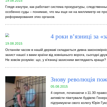
19.08.2015
Глядя изнутри, как работает система прокуратуры, следственн
особенно суды – понимаю, что мы еще ни на миллиметр не про
реформирования этих органов.
4 роки в’язниці за «
19.08.2015
Останнім часом в нашій державі складається дивна закономірніст
захист нашої з вами країни від зовнішнього ворога, сьогодні др
Не зовсім розумію: що, у в’язниці захисники виглядають краще?
Знову революція пож
05.08.2015
4 серпня, починаючи з 11.30 правоз
активісти пікетували будівлю Генер
підтримуючи свого колегу Юрія Гуко