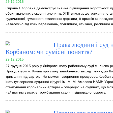
29.12.2015
Справа Г.Корбана демонструє значне підвищення жорстокості п
обвинувачених в скоєнні злочинів. ХПГ вимагає дотримання ста
судочинстві, гуманного ставлення держави, її органів та посадо
незалежно від їхніх переконань, політичної, етнічної, релігійної 
Права людини і суд 
Корбаном: чи сумісні поняття?
29.12.2015
27 грудня 2015 року у Дніпровському районному суді м. Києва 
Прокуратури м. Києва про зміну запобіжного заходу Геннадію 
тримання під вартою. На момент звернення прокурора Корбан з
інститут серцево-судинної хірургії ім. М. М. Амосова НАМН Укр
стентування коронарних артерій – операцію на судинах, що мо
найтяжчим з яких є тромбування судин і, відповідно, смерть.