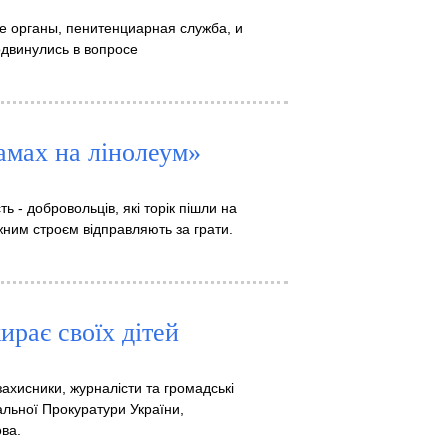
ые органы, пенитенциарная служба, и
двинулись в вопросе
замах на лінолеум»
ь - добровольців, які торік пішли на
ужним строєм відправляють за грати.
ирає своїх дітей
ахисники, журналісти та громадські
альної Прокуратури України,
ва.