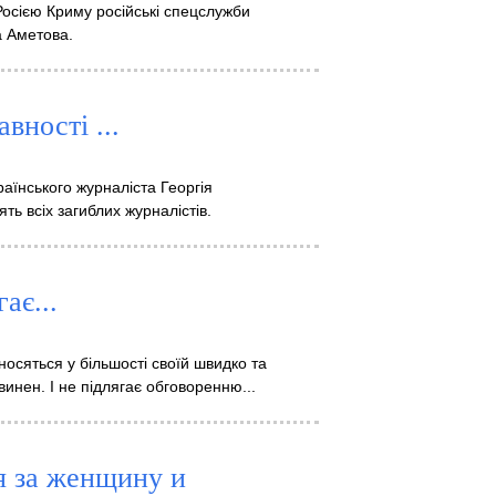
Росією Криму російські спецслужби
а Аметова.
вності ...
раїнського журналіста Георгія
ять всіх загиблих журналістів.
ає...
носяться у більшості своїй швидко та
винен. І не підлягає обговоренню...
я за женщину и