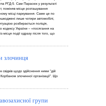
ула РГД-5. Сам Парасюк у результаті
т, поміняв місце розташування
ичному місці паркування. Саме це по
пошкоджені лише чотири автомобілі,
итуацією розбирається поліція,
о кодексу України – «посягання на
з місця події одразу після того, що
ти злочинця
як свідків щодо здійснення ними "дій
 Корбаном злочинної організації". Що
равозахисної групи