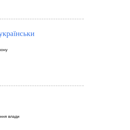
українськи
кону
ення влади