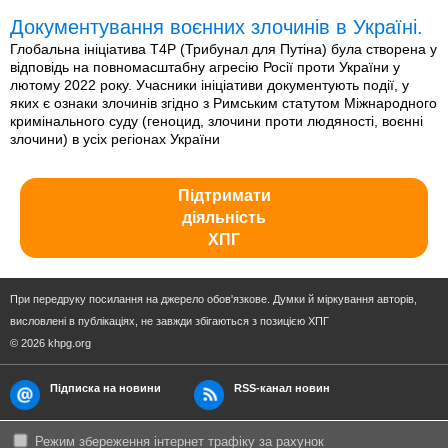
Документування воєнних злочинів в Україні.
Глобальна ініціатива T4P (Трибунал для Путіна) була створена у
відповідь на повномасштабну агресію Росії проти України у
лютому 2022 року. Учасники ініціативи документують події, у
яких є ознаки злочинів згідно з Римським статутом Міжнародного
кримінального суду (геноцид, злочини проти людяності, воєнні
злочини) в усіх регіонах України
Підтримати
діяльність
ХПГ
При передруку посилання на джерело обов'язкове. Думки й міркування авторів,
висловлені в публікаціях, не завжди збігаються з позицією ХПГ
© 2026 khpg.org
Підписка на новини
RSS-канал новин
Режим збереження інтернет трафіку за рахунок