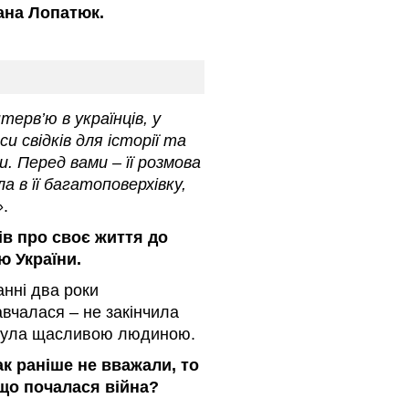
ана Лопатюк.
ерв’ю в українців, у
 свідків для історії та
 Перед вами – її розмова
 в її багатоповерхівку,
»
.
ів про своє життя до
 України.
анні два роки
навчалася – не закінчила
. Була щасливою людиною.
так раніше не вважали, то
 що почалася війна?