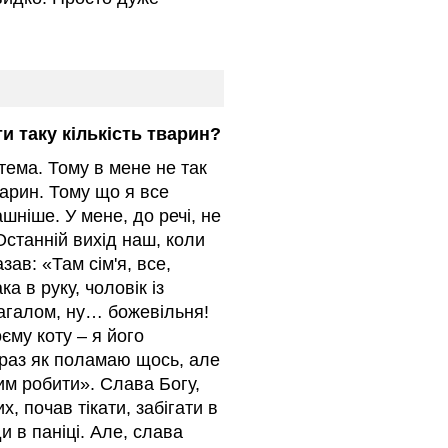
ти таку кількість тварин?
тема. Тому в мене не так
варин. Тому що я все
шніше. У мене, до речі, не
Останній вихід наш, коли
азав: «Там сім'я, все,
ка в руку, чоловік із
 Загалом, ну… божевільня!
єму коту – я його
араз як поламаю щось, але
цим робити». Слава Богу,
х, почав тікати, забігати в
и в паніці. Але, слава