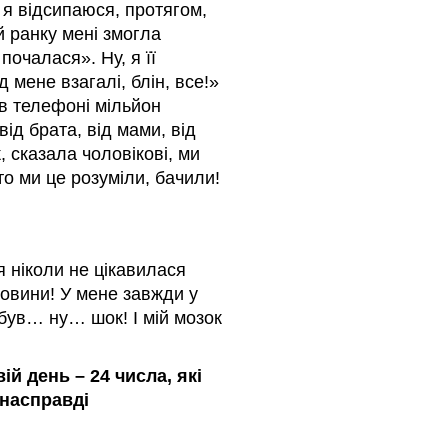
й я відсипаюся, протягом,
й ранку мені змогла
почалася». Ну, я її
 мене взагалі, блін, все!»
 в телефоні мільйон
від брата, від мами, від
, сказала чоловікові, ми
о ми це розуміли, бачили!
 ніколи не цікавилася
новини! У мене завжди у
був… ну… шок! І мій мозок
ій день – 24 числа, які
о насправді