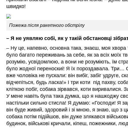
швидко!
Пожежа після ракетного обстрілу
–
Я не уявляю собі, як у такій обстановці зібра
– Ну це, напевно, основна така, знаєш, моя хвора 
було багато переживань за себе, як за всіх моїх т
розумію, усвідомлюю, а вони не розуміють, їм стра
було жодної переноскиі! Я їх пороздавала. Три… 
вже чоловіка не пускали: він вибіг, забіг удруге, ск
відчепіться, будь ласка!» І три коти під пахву, соба
кліткою побіг, собака зірвався, коти виривалися.
У мене навіть була така думка, що я нашкоджу сво
настільки сильно стисла! Я думаю: «Господи! Я з
він буде живий, здоровий і зі мною, я знаю, що з 
собака потім підійшов, він дуже злякався військови
будинок, військові кричали, кіпеш, пожежники, люд