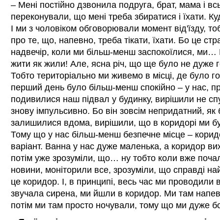
– Мені постійно дзвонила подруга, брат, мама і в
переконували, що мені треба збиратися і їхати. Ку
І ми з чоловіком обговорювали момент від'їзду, т
про те, що, напевно, треба тікати, їхати. Бо це с
надвечір, коли ми більш-менш заспокоїлися, ми…
жити як жили! Але, ясна річ, що ще було не дуже
Тобто територіально ми живемо в місці, де було го
перший день було більш-менш спокійно – у нас, п
подивилися наш підвал у будинку, вирішили не спу
знову імпульсивно. Бо він зовсім непридатний, як
залишилися вдома, вирішили, що в коридорі ми бу
Тому що у нас більш-менш безпечне місце – коридо
варіант. Ванна у нас дуже маленька, а коридор вих
потім уже зрозуміли, що… ну тобто коли вже поча
новини, моніторили все, зрозуміли, що справді н
це коридор. І, в принципі, весь час ми проводили 
звучала сирена, ми йшли в коридор. Ми там напев
потім ми там просто ночували, тому що ми дуже б