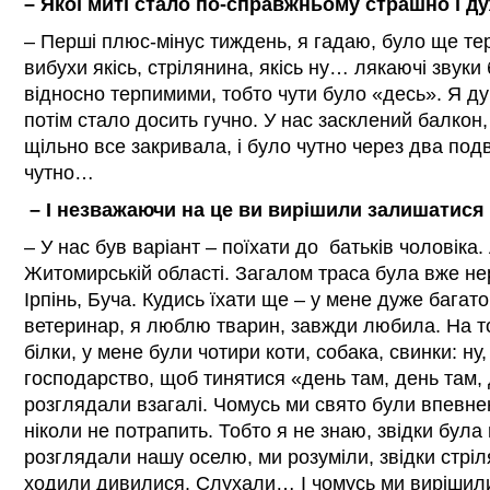
– Якої миті стало по-справжньому страшно і д
– Перші плюс-мінус тиждень, я гадаю, було ще тер
вибухи якісь, стрілянина, якісь ну… лякаючі звуки 
відносно терпимими, тобто чути було «десь». Я ду
потім стало досить гучно. У нас засклений балкон
щільно все закривала, і було чутно через два подв
чутно…
– І незважаючи на це ви вирішили залишатися
– У нас був варіант – поїхати до батьків чоловіка
Житомирській області. Загалом траса була вже н
Ірпінь, Буча. Кудись їхати ще – у мене дуже багат
ветеринар, я люблю тварин, завжди любила. На т
білки, у мене були чотири коти, собака, свинки: ну
господарство, щоб тинятися «день там, день там, 
розглядали взагалі. Чомусь ми свято були впевне
ніколи не потрапить. Тобто я не знаю, звідки була
розглядали нашу оселю, ми розуміли, звідки стрі
ходили дивилися. Слухали… І чомусь ми вирішили