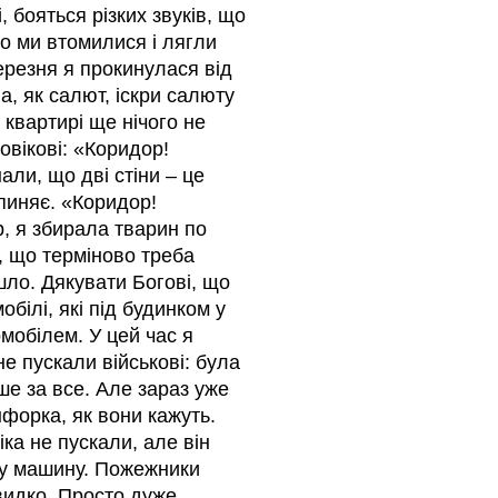
, бояться різких звуків, що
що ми втомилися і лягли
 березня я прокинулася від
а, як салют, іскри салюту
 квартирі ще нічого не
овікові: «Коридор!
али, що дві стіни – це
пиняє. «Коридор!
, я збирала тварин по
и, що терміново треба
йшло. Дякувати Богові, що
білі, які під будинком у
омобілем. У цей час я
не пускали військові: була
ше за все. Але зараз уже
форка, як вони кажуть.
іка не пускали, але він
х у машину. Пожежники
видко. Просто дуже