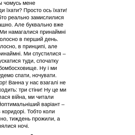
сы чомусь мене
ди їхати? Просто ось їхати!
обто реально замислилися
трашно. Але буквально вже
 Ми намагалися принаймні
 голосно в перший день.
лосно, в принципі, але
ринаймні. Ми спустилися –
скатися туди, спочатку
 бомбосховище. Ну і ми
демо спати, ночувати.
р! Ванна у нас взагалі не
одить: три стіни! Ну це ми
лася війна, ми читали
айоптимальніший варіант –
в коридорі. Тобто коли
но, тиждень прожили, а
оялися ночі.