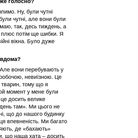
уже голосно?
пимо. Ну, були чутні
були чутні, але вони були
маю, так, десь тиждень, а
, плюс потім ще шибки. Я
ійні вікна. Було дуже
 вдома?
. Але вони перебувають у
еробочою, невиїзною. Це
о тварин, тому що я
ой момент у мене були
, це досить велике
день там». Ми цього не
ні, що до нашого будинку
 ця впевненість. Ми багато
ляють, де «бахають»
, що наша хата – досить