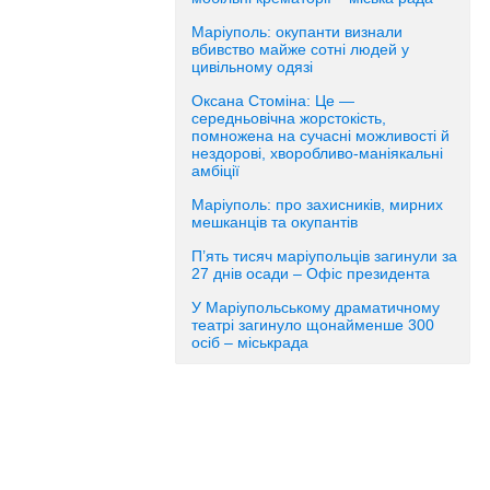
Маріуполь: окупанти визнали
вбивство майже сотні людей у
цивільному одязі
Оксана Стоміна: Це —
середньовічна жорстокість,
помножена на сучасні можливості й
нездорові, хворобливо-маніякальні
амбіції
Маріуполь: про захисників, мирних
мешканців та окупантів
П’ять тисяч маріупольців загинули за
27 днів осади – Офіс президента
У Маріупольському драматичному
театрі загинуло щонайменше 300
осіб – міськрада