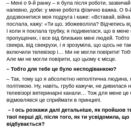
– Мені о 9-й ранку – я була після роботи, зазвича
напевно, доби: у мене робота фізично важка. О 9-
додзвонитися моя подруга і каже: «Вставай, війна 
послала, кажу: «Ти що, збожеволіла? Відчепись від
І коли я поклала трубку, я подивилася, що в мене
пропущених, і все від близьких мені людей. Тобто 
свекра, від свекрухи, і я зрозуміла, що щось не так
включили телевізор і… Ми не могли повірити! Тобт
Але ми не могли повірити, що цьому є місце.
– Тобто для тебе це було несподіванкою?
– Так, тому що я абсолютно неполітична людина, я
політикою. Ну, навіть, грубо кажучи, не дивилася 
телевізорі ветеринарні канали… Тож для мене це 
відмовлявся це сприймати в принципі.
–
І ось розкажи далі детальніше, як пройшов тв
твої перші дії, після того, як ти усвідомила, щ
відбувається?