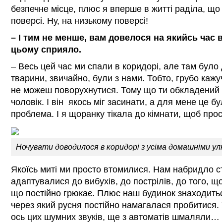
безпечне місце, плюс я вперше в житті раділа, щ
поверсі. Ну, на низькому поверсі!
–
І тим не менше, вам довелося на якийсь час 
цьому сприяло.
– Весь цей час ми спали в коридорі, але там було 
тварини, звичайно, були з нами. Тобто, грубо кажуч
не можеш поворухнутися. Тому що ти обкладений 
чоловік. І він якось міг засинати, а для мене це б
проблема. І я щоранку тікала до кімнати, щоб про
Ночувати доводилося в коридорі з усіма домашніми у
Якоїсь миті ми просто втомилися. Нам набридло 
адаптувалися до вибухів, до пострілів, до того, 
що постійно грюкає. Плюс наш будинок знаходиться
через який русня постійно намагалася пробитися. У
ось цих шумних звуків, ще з автоматів шмаляли… 