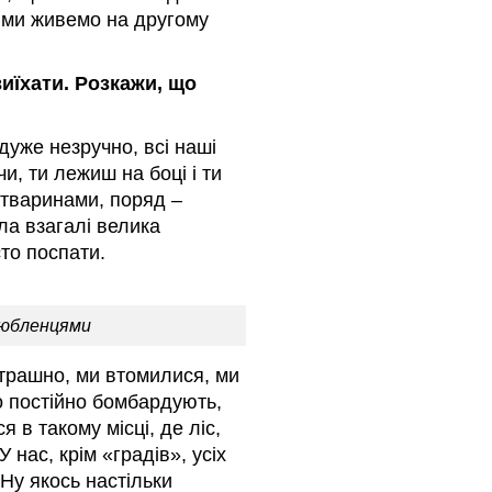
о ми живемо на другому
виїхати. Розкажи, що
дуже незручно, всі наші
и, ти лежиш на боці і ти
тваринами, поряд –
ула взагалі велика
сто поспати.
любленцями
страшно, ми втомилися, ми
що постійно бомбардують,
 в такому місці, де ліс,
 нас, крім «градів», усіх
Ну якось настільки