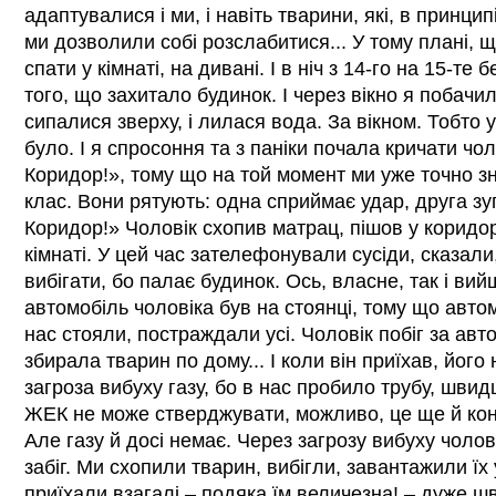
адаптувалися і ми, і навіть тварини, які, в принципі
ми дозволили собі розслабитися... У тому плані, 
спати у кімнаті, на дивані. І в ніч з 14-го на 15-те
того, що захитало будинок. І через вікно я побачил
сипалися зверху, і лилася вода. За вікном. Тобто у
було. І я спросоння та з паніки почала кричати чол
Коридор!», тому що на той момент ми уже точно зн
клас. Вони рятують: одна сприймає удар, друга зу
Коридор!» Чоловік схопив матрац, пішов у коридор
кімнаті. У цей час зателефонували сусіди, сказал
вибігати, бо палає будинок. Ось, власне, так і ви
автомобіль чоловіка був на стоянці, тому що автомо
нас стояли, постраждали усі. Чоловік побіг за авт
збирала тварин по дому... І коли він приїхав, його 
загроза вибуху газу, бо в нас пробило трубу, швид
ЖЕК не може стверджувати, можливо, це ще й кон
Але газу й досі немає. Через загрозу вибуху чолов
забіг. Ми схопили тварин, вибігли, завантажили ї
приїхали взагалі – подяка їм величезна! – дуже ш