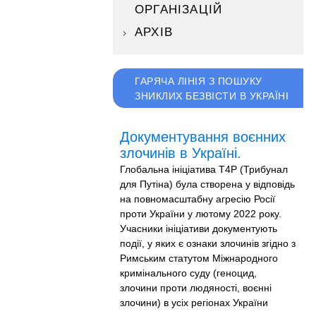
ОРГАНІЗАЦІЙ
АРХІВ
ГАРЯЧА ЛІНІЯ З ПОШУКУ
ЗНИКЛИХ БЕЗВІСТИ В УКРАЇНІ
Документування воєнних
злочинів в Україні.
Глобальна ініціатива T4P (Трибунал
для Путіна) була створена у відповідь
на повномасштабну агресію Росії
проти України у лютому 2022 року.
Учасники ініціативи документують
події, у яких є ознаки злочинів згідно з
Римським статутом Міжнародного
кримінального суду (геноцид,
злочини проти людяності, воєнні
злочини) в усіх регіонах України