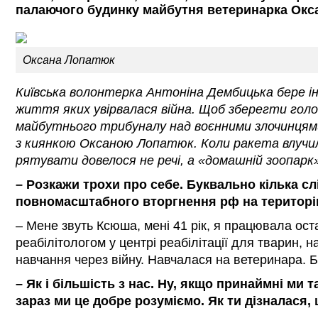
палаючого будинку майбутня ветеринарка Окс
Оксана Лопатюк
Київська волонтерка Антоніна Дембицька бере інт
життя яких увірвалася війна. Щоб зберегти голоси
майбутнього трибуналу над воєнними злочинцями.
з киянкою Оксаною Лопатюк. Коли ракета влучила
рятувати довелося не речі, а «домашній зоопарк
– Розкажи трохи про себе. Буквально кілька сл
повномасштабного вторгнення рф на територію
– Мене звуть Ксюша, мені 41 рік, я працювала ост
реабілітологом у центрі реабілітації для тварин, 
навчання через війну. Навчалася на ветеринара
– Як і більшість з нас. Ну, якщо принаймні ми 
зараз ми це добре розуміємо. Як ти дізналася,