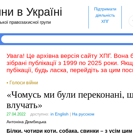
и в Україні
Підтримати
діяльність
ХПГ
ької правозахисної групи
Увага! Це архівна версія сайту ХПГ. Вона 
зібрані публікації з 1999 по 2025 роки. Як
пубікації, будь ласка, перейдіть за цим п
• Голоси війни
«Чомусь ми були переконані, щ
влучать»
доступно:
in English
|
На русском
27.04.2022
Антоніна Дембицька
Білки, чотири коти, собака, свинки – з усім цим