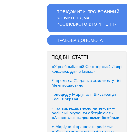
ПОВІДОМИТИ ПРО ВОЄННИЙ
ЗЛОЧИН ПІД ЧАС
РОСІЙСЬКОГО ВТОРГНЕННЯ
ПРАВОВА ДОПОМОГА
ПОДІБНІ СТАТТІ
«У розбомбленій Святогірській Лаврі
ховались діти з Ізюма»
Я прожила 21 день з осколком у тілі.
Мені пощастило
Геноцид у Маріуполі. Військові дії
Росії в Україні
«Так виглядає пекло на землі» –
російські окупанти обстрілюють
«Азовсталь» надважкими бомбами
У Маріуполі працюють російські
мобільні крематорії – міська рада