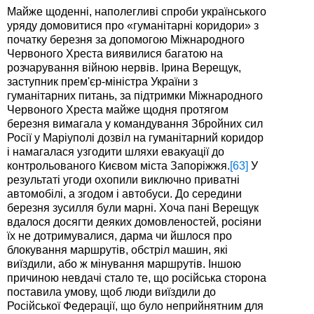
Майже щоденні, наполегливі спроби українського
уряду домовитися про «гуманітарні коридори» з
початку березня за допомогою Міжнародного
Червоного Хреста виявилися багатою на
розчарування війною нервів. Ірина Верещук,
заступник прем'єр-міністра України з
гуманітарних питань, за підтримки Міжнародного
Червоного Хреста майже щодня протягом
березня вимагала у командування Збройних сил
Росії у Маріуполі дозвіл на гуманітарний коридор
і намагалася узгодити шляхи евакуації до
контрольованого Києвом міста Запоріжжя.
[63]
У
результаті угоди охопили виключно приватні
автомобілі, а згодом і автобуси. До середини
березня зусилля були марні. Хоча пані Верещук
вдалося досягти деяких домовленостей, росіяни
їх не дотримувалися, дарма чи йшлося про
блокування маршрутів, обстріл машин, які
виїздили, або ж мінування маршрутів. Іншою
причиною невдачі стало те, що російська сторона
поставила умову, щоб люди виїздили до
Російської Федерації, що було неприйнятним для