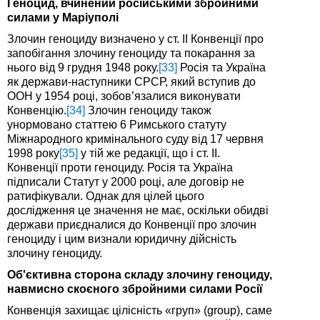
Геноцид, вчинений російськими збройними
силами у Маріуполі
Злочин геноциду визначено у ст. II Конвенції про
запобігання злочину геноциду та покарання за
нього від 9 грудня 1948 року.
[33]
Росія та Україна
як держави-наступники СРСР, який вступив до
ООН у 1954 році, зобов’язалися виконувати
Конвенцію.
[34]
Злочин геноциду також
унормовано статтею 6 Римського статуту
Міжнародного кримінального суду від 17 червня
1998 року
[35]
у тій же редакції, що і ст. ІІ.
Конвенції проти геноциду. Росія та Україна
підписали Статут у 2000 році, але договір не
ратифікували. Однак для цілей цього
дослідження це значення не має, оскільки обидві
держави приєдналися до Конвенції про злочин
геноциду і цим визнали юридичну дійсність
злочину геноциду.
Об'єктивна сторона складу злочину геноциду,
навмисно скоєного збройними силами Росії
Конвенція захищає цілісність «груп» (group), саме