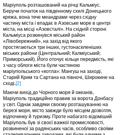
Маріуполь розташований на річці Кальміус.
Беручи початок на південному схилі Донецького
кряжа, вона тече меандрами через східну
частину міста і впадає в Азовське море в центрі
міста, на місці «Азовсталі». На східній стороні
Кальміуса розкинувся міський район
«Лівобережний», на захід від якого
простягаються три інших, густонаселеніших
міських райони (Центральний; Калміуський;
Приморський). Його оточує кільце передмість, які
з часу облоги міста були частиною
маріупольського «котла»: Мангуш на заході,
Старий Крим та Сартана на півночі, Широкине на
сході.
[2]
Маючи вихід до Чорного моря й океанів,
Маріуполь традиційно правив за ворота Донбасу
у світ. Однак завдяки своєму розташуванню на
березі моря, місто завжди було місцем дозвілля,
відпочинку й туризму. Проте набагато відоміший
Маріуполь був зі своєї важкої промисловості,
розвиненої за радянських часів, особливо своїми
сталеливарними заводами, які були одними з