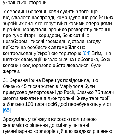
української сторони.
У середині березня, коли судити з того, що
відбувалося насправді, командування російських
збройних сил, яке керує військовими операціями
в районі Маріуполя, зробило розворот у питанні
про гуманітарні коридори, бо ж сотні, а
незабаром і тисячі громадян дістали нагоду
виїхати на особистих автомобілях на
контрольовану Україною територію.
[64]
Втім, і на
шляхах евакуації чигала значна небезпека, бо ж
колони неодноразово обстрілювалися, були
жертви.
31 березня Ірина Верещук повідомила, що
близько 45 тисяч жителів Маріуполя були
примусово депортовані до Росії, близько 75 тисяч
змогли виїхати на підконтрольні Києву території,
а близько 100 тисяч осіб досі перебувають у місті.
[65]
Зрозуміло, у зв'язку з високою політичною
значимістю рішення до зміни у питанні
гуманітарних коридорів дійшло завдяки рішенню