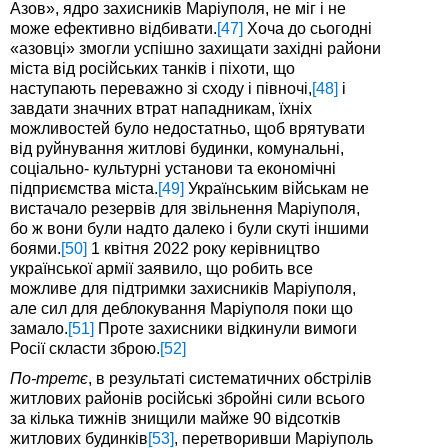
Азов», ядро захисників Маріуполя, не міг і не
може ефективно відбивати.
[47]
Хоча до сьогодні
«азовці» змогли успішно захищати західні райони
міста від російських танків і піхоти, що
наступають переважно зі сходу і півночі,
[48]
і
завдати значних втрат нападникам, їхніх
можливостей було недостатньо, щоб врятувати
від руйнування житлові будинки, комунальні,
соціально- культурні установи та економічні
підприємства міста.
[49]
Українським військам не
вистачало резервів для звільнення Маріуполя,
бо ж вони були надто далеко і були скуті іншими
боями.
[50]
1 квітня 2022 року керівництво
української армії заявило, що робить все
можливе для підтримки захисників Маріуполя,
але сил для деблокування Маріуполя поки що
замало.
[51]
Проте захисники відкинули вимоги
Росії скласти зброю.
[52]
По-третє
, в результаті систематичних обстрілів
житлових районів російські збройні сили всього
за кілька тижнів знищили майже 90 відсотків
житлових будинків
[53]
, перетворивши Маріуполь