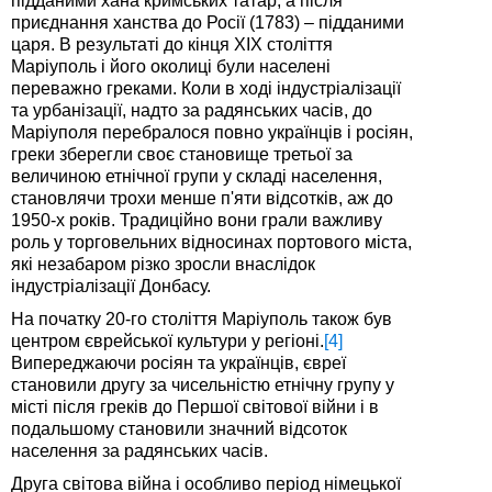
підданими хана кримських татар, а після
приєднання ханства до Росії (1783) – підданими
царя. В результаті до кінця XIX століття
Маріуполь і його околиці були населені
переважно греками. Коли в ході індустріалізації
та урбанізації, надто за радянських часів, до
Маріуполя перебралося повно українців і росіян,
греки зберегли своє становище третьої за
величиною етнічної групи у складі населення,
становлячи трохи менше п'яти відсотків, аж до
1950-х років. Традиційно вони грали важливу
роль у торговельних відносинах портового міста,
які незабаром різко зросли внаслідок
індустріалізації Донбасу.
На початку 20-го століття Маріуполь також був
центром єврейської культури у регіоні.
[4]
Випереджаючи росіян та українців, євреї
становили другу за чисельністю етнічну групу у
місті після греків до Першої світової війни і в
подальшому становили значний відсоток
населення за радянських часів.
Друга світова війна і особливо період німецької