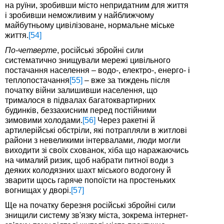
на руїни, зробивши місто непридатним для життя
і зробивши неможливим у найближчому
майбутньому цивілізоване, нормальне міське
життя.
[54]
По-четверте
, російські збройні сили
систематично знищували мережі цивільного
постачання населення – водо-, електро-, енерго- і
теплопостачання
[55]
– вже за тиждень після
початку війни залишивши населення, що
трималося в підвалах багатоквартирних
будинків, беззахисним перед постійними
зимовими холодами.
[56]
Через ракетні й
артилерійські обстріли, які потрапляли в житлові
райони з невеликими інтервалами, люди могли
виходити зі своїх схованок, хіба що наражаючись
на чималий ризик, щоб набрати питної води з
деяких колодязних шахт міського водогону й
зварити щось гаряче попоїсти на простеньких
вогнищах у дворі.
[57]
Ще на початку березня російські збройні сили
знищили систему зв'язку міста, зокрема інтернет-