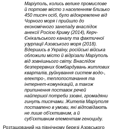
Маріуполь, колись велике промислове
й портове місто з населенням близько
450 тисяч осіб, було відокремлене від
Чорного моря і прийшло до
економічного занепаду внаслідок
анексії Росією Криму (2014), Керч-
Єнікальського каналу та фактичної
узурпації Азовського моря (2018).
Вдершись в Україну, російські війська
обложили місто й відрізали Маріуполь
від зовнішнього світу. Внаслідок
безперервних бомбардувань житлових
кварталів, руйнування систем водо-,
електро-, теплопостачання та
інтернет-комунікацій, а також
припинення поставок речей
найпершої потреби ззовні, громадяни
гинуть тисячами. Жителів Маріуполя
поставлено в умови, які відповідають
не лише об'єктивним, а й
суб'єктивним елементам геноциду.
Розташований на північному березі Азовського