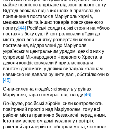
майже повністю відрізане від зовнішнього світу.
Відтоді блокада під'їзних шляхів призвела до
припинення поставок в Маріуполь харчів,
медикаментів та інших товарів повсякденного
попиту.
[44]
Російські солдати, які стояли на «блок-
постах» з боку суші й контролювали в'їзди до
міста, досі без винятку розвертали колони
постачання, відправлені до Маріуполя
українським центральним урядом, деякі з них у
супроводі Міжнародного Червоного Хреста, а
деколи конфісковували й привласнювали
вантажі допомоги; у деяких випадках колонам
навмисно не давали рушити далі, обстрілюючи їх.
[45]
Сила-силенна людей, які живуть у руїнах
Маріуполя, зараз помирає від голоду.
[46]
По-друге
, російські збройні сили контролюють
повітряний простір над Маріуполем, тому всі
райони міста практично беззахисні перед ними.
Істотним аспектом домінування у повітрі є
ракетні й артилерійські обстріли міста, які «полк