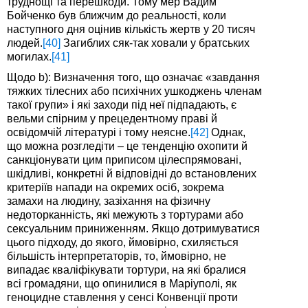
труднощі та перешкоди. Тому мер Вадим
Бойченко був ближчим до реальності, коли
наступного дня оцінив кількість жертв у 20 тисяч
людей.
[40]
Загиблих сяк-так ховали у братських
могилах.
[41]
Щодо b): Визначення того, що означає «завдання
тяжких тілесних або психічних ушкоджень членам
такої групи» і які заходи під неї підпадають, є
вельми спірним у прецедентному праві й
освідомчій літературі і тому неясне.
[42]
Однак,
що можна розгледіти – це тенденцію охопити й
санкціонувати цим приписом цілеспрямовані,
шкідливі, конкретні й відповідні до встановлених
критеріїв напади на окремих осіб, зокрема
замахи на людину, зазіхання на фізичну
недоторканність, які межують з тортурами або
сексуальним приниженням. Якщо дотримуватися
цього підходу, до якого, ймовірно, схиляється
більшість інтерпретаторів, то, ймовірно, не
випадає кваліфікувати тортури, на які бралися
всі громадяни, що опинилися в Маріуполі, як
геноцидне ставлення у сенсі Конвенції проти