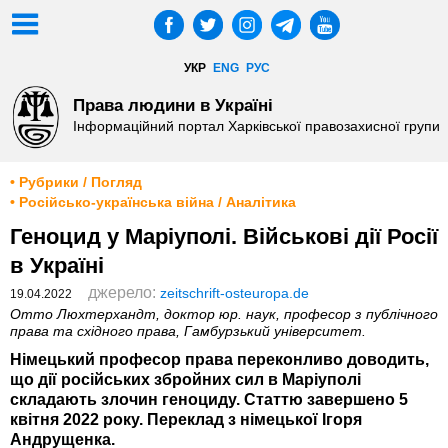
УКР
ENG
РУС
Права людини в Україні
Інформаційний портал Харківської правозахисної групи
• Рубрики / Погляд
• Російсько-українська війна / Аналітика
Геноцид у Маріуполі. Військові дії Росії
в Україні
джерело:
zeitschrift-osteuropa.de
19.04.2022
Отто Люхтерхандт, доктор юр. наук, професор з публічного
права та східного права, Гамбурзький університет.
Німецький професор права переконливо доводить,
що дії російських збройних сил в Маріуполі
складають злочин геноциду. Статтю завершено 5
квітня 2022 року. Переклад з німецької Ігоря
Андрущенка.