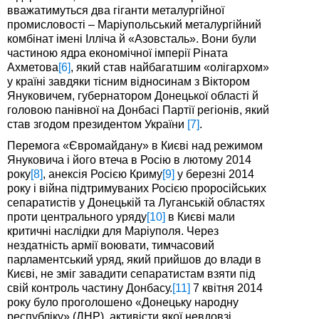
вважатимуться два гіганти металургійної
промисловості – Маріупольський металургійний
комбінат імені Ілліча й «Азовсталь». Вони були
частиною ядра економічної імперії Ріната
Ахметова
[6]
, який став найбагатшим «олігархом»
у країні завдяки тісним відносинам з Віктором
Януковичем, губернатором Донецької області й
головою панівної на Донбасі Партії регіонів, який
став згодом президентом України
[7]
.
Перемога «Євромайдану» в Києві над режимом
Януковича і його втеча в Росію в лютому 2014
року
[8]
, анексія Росією Криму
[9]
у березні 2014
року і війна підтримуваних Росією проросійських
сепаратистів у Донецькій та Луганській областях
проти центрального уряду
[10]
в Києві мали
критичні наслідки для Маріуполя. Через
нездатність армії воювати, тимчасовий
парламентський уряд, який прийшов до влади в
Києві, не зміг завадити сепаратистам взяти під
свій контроль частину Донбасу.
[11]
7 квітня 2014
року було проголошено «Донецьку народну
республіку» (ДНР), активісти якої невдовзі