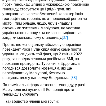
проти геноциду. Згідно з міжнародною практикою
геноциду, стосується це і (під-) груп, які
утворюються через обмежений характер їхніх
географічних теренів, як-от невеликий регіон чи
місто, і тим більше, якщо, як у випадку з
оточеними жителями Маріуполя, це частина
українського народу, яка виразно виділяється
завдяки ізольованому становищу.
[37]
Про те, що «спеціальну військову операцію»
президент Росії Путін спрямовує саме проти
українців, свідчить той факт, що 2 квітня 2022
року, за повідомленнями російських ЗМІ, на
прохання президента Туреччини Ердогана він
погодився дозволити іноземцям, які ще
перебувають у Маріуполі, безпечно
евакуюватися у напрямку Бердянська.
[38]
Як кримінальні форми скоєння геноциду, у разі
Маріуполя всі пукти ст. II Конвенції проти
геноциду включають:
(a) вбивство членів цієї групи;