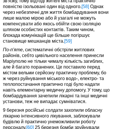
зв'язку, тому відтоді жителі міста практично
повністю ізольовані один від одного.
[58]
Однак
через небезпечні для життя бомбардування вони
лише малою мірою або й узагалі не можуть
компенсувати або якось обійти свою ізоляцію
шляхом особистих контактів. Таким чином,
блокада комунікацій ще більше погіршує
становище мешканців міста.
[59]
По-п'яте
, систематичні обстріли житлових
районів, себто цивільного населення принесли
Маріуполю не тільки чималу кількість загиблих,
але й багато поранених. Це поставило перед
містом вельми серйозну практичну проблему, бо
ж через руйнування міського водо-, електро- та
теплопостачання практично годі було надати
навіть елементарну медичну допомогу. У тому, що
бомбардування зачепили лікарні та інші медичні
установи, теж не випадає сумніватися.
9 березня російські солдати захопили обласну
лікарню інтенсивного лікування, заблокували
будівлю й практично унеможливили роботу
персоналу.
[60]
25 березня бомби зруйнували