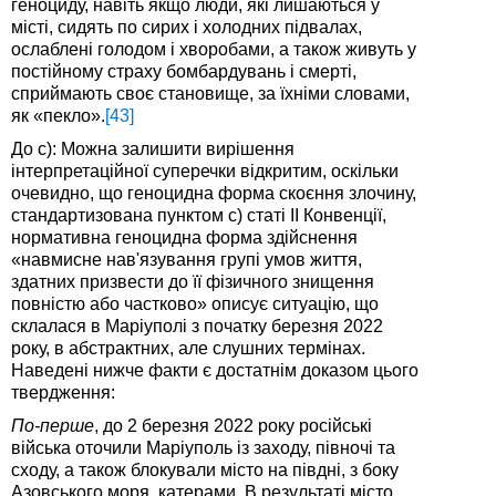
геноциду, навіть якщо люди, які лишаються у
місті, сидять по сирих і холодних підвалах,
ослаблені голодом і хворобами, а також живуть у
постійному страху бомбардувань і смерті,
сприймають своє становище, за їхніми словами,
як «пекло».
[43]
До c): Можна залишити вирішення
інтерпретаційної суперечки відкритим, оскільки
очевидно, що геноцидна форма скоєння злочину,
стандартизована пунктом c) статі II Конвенції,
нормативна геноцидна форма здійснення
«навмисне нав'язування групі умов життя,
здатних призвести до її фізичного знищення
повністю або частково» описує ситуацію, що
склалася в Маріуполі з початку березня 2022
року, в абстрактних, але слушних термінах.
Наведені нижче факти є достатнім доказом цього
твердження:
По-перше
, до 2 березня 2022 року російські
війська оточили Маріуполь із заходу, півночі та
сходу, а також блокували місто на півдні, з боку
Азовського моря, катерами. В результаті місто