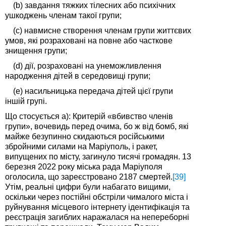
(b) завдання тяжких тілесних або психічних
ушкоджень членам такої групи;
(c) навмисне створення членам групи життєвих
умов, які розраховані на повне або часткове
знищення групи;
(d) дії, розраховані на унеможливлення
народження дітей в середовищі групи;
(e) насильницька передача дітей цієї групи
іншій групі.
Що стосується a): Критерій «вбивство членів
групи», вочевидь перед очима, бо ж від бомб, які
майже безупинно скидаються російськими
збройними силами на Маріуполь, і ракет,
випущених по місту, загинуло тисячі громадян. 13
березня 2022 року міська рада Маріуполя
оголосила, що зареєстровано 2187 смертей.
[39]
Утім, реальні цифри були набагато вищими,
оскільки через постійні обстріли чималого міста і
руйнування місцевого інтернету ідентифікація та
реєстрація загиблих наражалася на непереборні