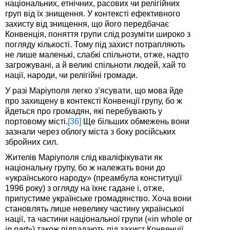
національних, етнічних, расових чи релігійних
груп від їх знищення. У контексті ефективного
захисту від знищення, що його передбачає
Конвенція, поняття групи слід розуміти широко з
погляду кількості. Тому під захист потрапляють
не лише маленькі, слабкі спільноти, отже, надто
загрожувані, а й великі спільноти людей, хай то
нації, народи, чи релігійні громади.
У разі Маріуполя легко з’ясувати, що мова йде
про захищену в контексті Конвенції групу, бо ж
йдеться про громадян, які перебувають у
портовому місті.
[36]
Ще більших обмежень вони
зазнали через облогу міста з боку російських
збройних сил.
Жителів Маріуполя слід кваліфікувати як
національну групу, бо ж належать вони до
«українського народу» (преамбула конституції
1996 року) з огляду на їхнє гадане і, отже,
припустиме українське громадянство. Хоча вони
становлять лише невелику частину української
нації, та частини національної групи («in whole or
in part
») також підпадають під захист Конвенції