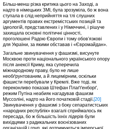
Більш-менш різка критика цього на Заході, а
надто в німецьких ЗМІ, була зрозуміла, бо ж вона
ступала в слід неприйняття на тлі слушних
аргументів правих екстремістських позицій та
ідеологій, представлених і у Німеччині, і рішуче
захищала основні політичні цінності,
проголошені Радою Європи і тому обов'язкові
для України, за якими обставав і «Євромайдан».
Загальне звинувачення у фашизмі, висунуте
Москвою проти національного українського опору
після анексії Криму, яка суперечила
міжнародному праву, було не лише
необґрунтованим, а й лицемірним, оскільки
фашисти перебували у Кремлі. Вже тоді, як
переконливо показав Штефан Плаґґенборґ,
режим Путіна неабияк нагадував фашизм
Муссоліні, надто на його початковій стадії.
[20]
Звинувачення у фашизмі з боку сепаратистських
«народних республік» взагалі сприймалось як
пересада, бо ж більшість їхніх лідерів були
вихідцями з радикальних воєнізованих
організацій і груп, які дотримуються імперської