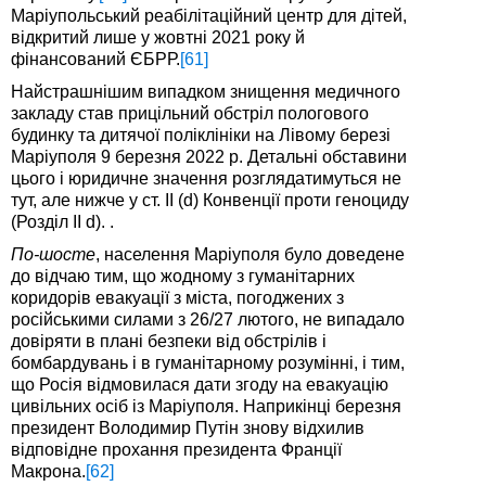
Маріупольський реабілітаційний центр для дітей,
відкритий лише у жовтні 2021 року й
фінансований ЄБРР.
[61]
Найстрашнішим випадком знищення медичного
закладу став прицільний обстріл пологового
будинку та дитячої поліклініки на Лівому березі
Маріуполя 9 березня 2022 р. Детальні обставини
цього і юридичне значення розглядатимуться не
тут, але нижче у ст. II (d) Конвенції проти геноциду
(Розділ II d). .
По-шосте
, населення Маріуполя було доведене
до відчаю тим, що жодному з гуманітарних
коридорів евакуації з міста, погоджених з
російськими силами з 26/27 лютого, не випадало
довіряти в плані безпеки від обстрілів і
бомбардувань і в гуманітарному розумінні, і тим,
що Росія відмовилася дати згоду на евакуацію
цивільних осіб із Маріуполя. Наприкінці березня
президент Володимир Путін знову відхилив
відповідне прохання президента Франції
Макрона.
[62]