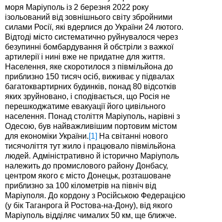
моря Маріуполь із 2 березня 2022 року
ізольований від зовнішнього світу збройними
силами Росії, які вдерлися до України 24 лютого.
Відтоді місто систематично руйнувалося через
безупинні бомбардування й обстріли з важкої
артилерії і нині вже не придатне для життя.
Населення, яке скоротилося з півмільйона до
приблизно 150 тисяч осіб, виживає у підвалах
багатоквартирних будинків, понад 80 відсотків
яких зруйновано, і сподівається, що Росія не
перешкоджатиме евакуації його цивільного
населення. Понад століття Маріуполь, нарівні з
Одесою, був найважливішим портовим містом
для економіки України.
[1]
На світанні нового
тисячоліття тут жило і працювало півмільйона
людей. Адміністративно й історично Маріуполь
належить до промислового району Донбасу,
центром якого є місто Донецьк, розташоване
приблизно за 100 кілометрів на північ від
Маріуполя. До кордону з Російською Федерацією
(у бік Таганрога й Ростова-на-Дону), від якого
Маріуполь відділяє чималих 50 км, ще ближче.