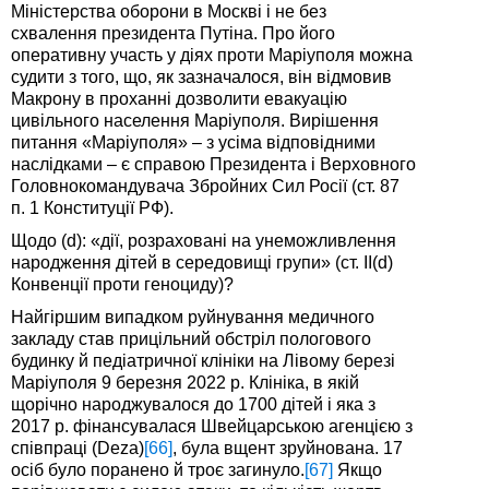
Міністерства оборони в Москві і не без
схвалення президента Путіна. Про його
оперативну участь у діях проти Маріуполя можна
судити з того, що, як зазначалося, він відмовив
Макрону в проханні дозволити евакуацію
цивільного населення Маріуполя. Вирішення
питання «Маріуполя» – з усіма відповідними
наслідками – є справою Президента і Верховного
Головнокомандувача Збройних Сил Росії (ст. 87
п. 1 Конституції РФ).
Щодо (d): «дії, розраховані на унеможливлення
народження дітей в середовищі групи» (ст. II(d)
Конвенції проти геноциду)?
Найгіршим випадком руйнування медичного
закладу став прицільний обстріл пологового
будинку й педіатричної клініки на Лівому березі
Маріуполя 9 березня 2022 р. Клініка, в якій
щорічно народжувалося до 1700 дітей і яка з
2017 р. фінансувалася Швейцарською агенцією з
співпраці (Deza)
[66]
, була вщент зруйнована. 17
осіб було поранено й троє загинуло.
[67]
Якщо