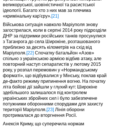
великоруської, шовіністичної та расистської
ідеології. Багато хто з них мав за плечима
«кримінальну кар'єру».
[21]
Військова ситуація навколо Маріуполя знову
загострилася, коли в серпні 2014 року підрозділи
ДНР за підтримки російських танків просунулися
з Таганрога до села Широкіне, розташованого
приблизно за десять кілометрів на схід від
Маріуполя.
[22]
Спочатку батальйон «Азов»
спільно з українською армією відбив атаку, але
повторний наступ сепаратистів у лютому 2015
року, у розпал перемовин у «Нормандському
форматі», що відбувалися у Мінську, поклав край
де-факто режиму припинення вогню. На початку
літа бойові дії зайшли у глухий кут: Широкіне
здебільшого залишалося під контролем
українських збройних сил і було забезпечене
потужними оборонними спорудами для захисту
території Маріуполя.
[23]
Лінія оборони
протрималася до вторгнення Росії.
Анексія Криму, що суперечила нормам