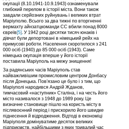
окупації (8.10.1941-10.9.1943) ознаменували
глибокий перелом в історії міста. Вони також
завдали серйозних руйнувань і великих втрат
Маріуполю. Всього за два тижні по вторгненні
вермахту айнзатцкоманди СС вбили понад 8000
євреїв
[5]
. У 1942 році десятки тисяч юнаків і
дівчат були депортовані в німецький рейх на
примусові роботи. Населення скоротилося з 241
000 осіб (1940) до 85 000 осіб (1943). Саме
німецька окупація вперше у його історії
поставила Маріуполь на межу знищення!
За радянських часів Маріуполь став
найважливішим промисловим центром Донбасу
після Донецька. Пов'язано це було і з тим, що
Маріуполі народився Андрій Жданов,
тимчасовий «наступник» Сталіна, і на честь його
місто називалося з 1948 до 1989 року. Це
визначне становище пішло на користь місту в
післявоєнний період і прискорило його швидке
піднесення й відродження. Відтоді в економіці
Маріуполя домінуватиме десяток великих
підприємств, найбільшими з яких тривалий час