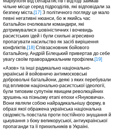
Маріуполя від сепаратистів і відтоді займав
чільне місце серед підрозділів, які відповідали за
безпеку міста.
[17]
З політичного погляду це мало
певні негативні нюанси, бо ж якийсь час
батальйон очолювали командири, які
дотримувалися шовіністичних і вочевидь
расистських ідей і були схильні агресивно
пропагувати насильство як засіб вирішення
конфліктів.
[18]
Співзасновник бойового
батальйону, Андрій Білецький привертав до себе
увагу своїм праворадикальним профілем.
[19]
«Азов» та інші радикально національно-
українські й войовничо антимосковські
добровольчі батальйони, деякі з яких перебували
під впливом національно-расистської ідеології,
були типовим супутнім явищем революційних
зрушень на пізньому етапі епохи «Януковича».
Вони являли собою найрадикальнішу форму, в
образі якої ображена українська національна
свідомість повстала проти постійного знущання й
цькування з боку великоруської, антиукраїнської
пропаганди та її прихильників в Україні.