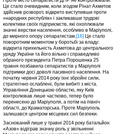
Проте місто сепаратисти ДНР не контролювали.
Це стало очевидним, коли згодом Рінат Ахметов
здійснив розворот, відкрито виступивши проти
«народних республік» і закликавши трудові
колективи своїх підприємств, які охоплювали
значні верстви населення, особливо в Маріуполі,
до мирного опору сепаратистам.
[16]
Це стало
поворотним моментом у боротьбі за владу:
відкрита прихильність Ахметова до центрального
уряду України та його вільно і справедливо
обраного президента Петра Порошенка 25
травня позбавила сепаратистів у Маріуполі
підтримки досі доволі пасивного населення. На
початку червня 2014 року їхні збройні сили,
стратегічно ослаблені, були вибиті з міста.
Управління Донецькою областю, яку Київ
контролював лише частково, тепер було
перенесено до Маріуполя, а потім на північ
області, до Краматорська. Проте Маріуполь
залишався центром місцевих сил безпеки.
Заснований лише у травні 2014 року батальйон
«Азов» відіграв значну роль у звільненні