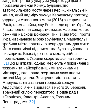
завдають регіону удару за ударом. До цього
призвели анексія Криму, будівництво
автомобільного мосту через Керч-Єнікальський
канал, який надміру звужує Керченську протоку,
узурпація Азовського моря (2018) за сприяння
Росії, таємна війна, яку Росія веде проти України,
й встановлення сепаратистських маріонеткових
режимів на сході Донбасу. Нині війна Росії проти
України значною мірою зруйнувала Маріуполь і
зробила місто практично непридатним для життя.
Його економічні підприємства було зруйновано
чи закрито. Внаслідок цього металургійна
промисловість України скоротилася на третину.
[31]
Всі ці втрати, однак, меркнуть у порівнянні з
тяжкими та найсерйознішими злочинами з
міжнародного права, жертвами яких впали
жителі Маріуполя. Знищення міста ставить
Маріуполь, як зазначив грецький консул
Андрулакіс, який вирвався з нього 16 березня,
вражений силою пережитого, в один ряд з
«Гернікою, Ковентрі, Алеппо, Грозним і
Ленінградом».
[32]