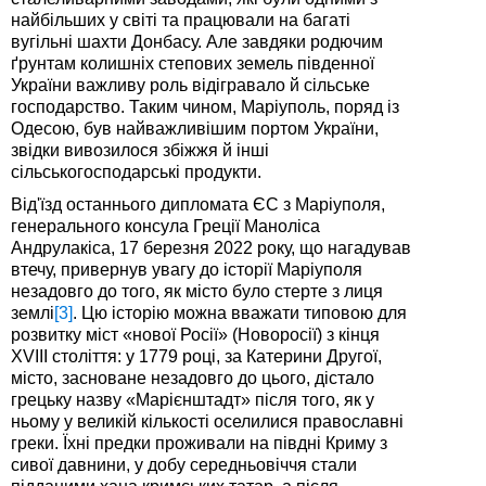
найбільших у світі та працювали на багаті
вугільні шахти Донбасу. Але завдяки родючим
ґрунтам колишніх степових земель південної
України важливу роль відігравало й сільське
господарство. Таким чином, Маріуполь, поряд із
Одесою, був найважливішим портом України,
звідки вивозилося збіжжя й інші
сільськогосподарські продукти.
Від'їзд останнього дипломата ЄС з Маріуполя,
генерального консула Греції Маноліса
Андрулакіса, 17 березня 2022 року, що нагадував
втечу, привернув увагу до історії Маріуполя
незадовго до того, як місто було стерте з лиця
землі
[3]
. Цю історію можна вважати типовою для
розвитку міст «нової Росії» (Новоросії) з кінця
XVIII століття: у 1779 році, за Катерини Другої,
місто, засноване незадовго до цього, дістало
грецьку назву «Марієнштадт» після того, як у
ньому у великій кількості оселилися православні
греки. Їхні предки проживали на півдні Криму з
сивої давнини, у добу середньовіччя стали