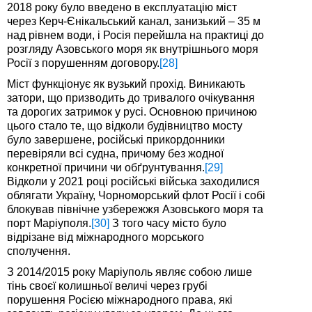
2018 року було введено в експлуатацію міст
через Керч-Єнікальський канал, занизький – 35 м
над рівнем води, і Росія перейшла на практиці до
розгляду Азовського моря як внутрішнього моря
Росії з порушенням договору.
[28]
Міст функціонує як вузький прохід. Виникають
затори, що призводить до тривалого очікування
та дорогих затримок у русі. Основною причиною
цього стало те, що відколи будівництво мосту
було завершене, російські прикордонники
перевіряли всі судна, причому без жодної
конкретної причини чи обґрунтування.
[29]
Відколи у 2021 році російські війська заходилися
облягати Україну, Чорноморський флот Росії і собі
блокував північне узбережжя Азовського моря та
порт Маріуполя.
[30]
З того часу місто було
відрізане від міжнародного морського
сполучення.
З 2014/2015 року Маріуполь являє собою лише
тінь своєї колишньої величі через грубі
порушення Росією міжнародного права, які