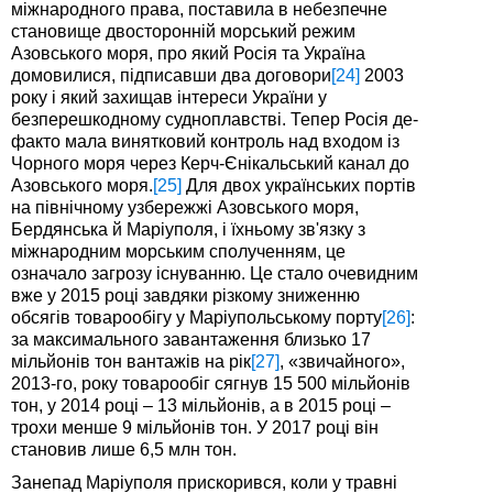
міжнародного права, поставила в небезпечне
становище двосторонній морський режим
Азовського моря, про який Росія та Україна
домовилися, підписавши два договори
[24]
2003
року і який захищав інтереси України у
безперешкодному судноплавстві. Тепер Росія де-
факто мала винятковий контроль над входом із
Чорного моря через Керч-Єнікальський канал до
Азовського моря.
[25]
Для двох українських портів
на північному узбережжі Азовського моря,
Бердянська й Маріуполя, і їхньому зв'язку з
міжнародним морським сполученням, це
означало загрозу існуванню. Це стало очевидним
вже у 2015 році завдяки різкому зниженню
обсягів товарообігу у Маріупольському порту
[26]
:
за максимального завантаження близько 17
мільйонів тон вантажів на рік
[27]
, «звичайного»,
2013-го, року товарообіг сягнув 15 500 мільйонів
тон, у 2014 році – 13 мільйонів, а в 2015 році –
трохи менше 9 мільйонів тон. У 2017 році він
становив лише 6,5 млн тон.
Занепад Маріуполя прискорився, коли у травні