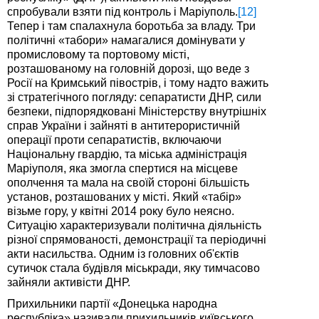
спробували взяти під контроль і Маріуполь.
[12]
Тепер і там спалахнула боротьба за владу. Три
політичні «табори» намагалися домінувати у
промисловому та портовому місті,
розташованому на головній дорозі, що веде з
Росії на Кримський півострів, і тому надто важить
зі стратегічного погляду: сепаратисти ДНР, сили
безпеки, підпорядковані Міністерству внутрішніх
справ України і зайняті в антитерористичній
операції проти сепаратистів, включаючи
Національну гвардію, та міська адміністрація
Маріуполя, яка змогла спертися на місцеве
ополчення та мала на своїй стороні більшість
установ, розташованих у місті. Який «табір»
візьме гору, у квітні 2014 року було неясно.
Ситуацію характеризували політична діяльність
різної спрямованості, демонстрації та періодичні
акти насильства. Одним із головних об'єктів
сутичок стала будівля міськради, яку тимчасово
зайняли активісти ДНР.
Прихильники партії «Донецька народна
республіка» називали прихильників київського