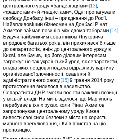
центрального уряду «бандерівцями»
[13]
,
«фашистами» й «нацистами». Одні пропагували
свободу Донбасу, інші – приєднання до Росії.
Найвпливовіший бізнесмен на Донбасі Рінат
Ахметов займав позицію між двома таборами.
[14]
Будучи найближчим соратником Януковича
впродовж багатьох років, він прихилявся більше
до сепаратистів, аніж до центрального уряду в
Києві, але бачив, що його діловим інтересам
загрожує не так український уряд, як сепаратисти,
влада яких невдовзі подала відразливу картину
організованої злочинності, свавілля й
адміністративного хаосу.
[15]
9 травня 2014 року
протистояння вилилося в насильство.
Сепаратисти ДНР змогли посісти важливі позиції
у міській владі. На мить здалося, що Маріуполь
перебуває в їхніх руках, коли Рінат Ахметов
запропонував центральному уряду Києва
вивести свої сили безпеки з міста на користь
мирного врегулювання, і Київ пристав на цю
пропозицію.