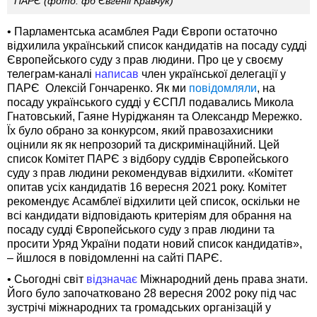
ПАРЄ (фото: фб Євгенії Кравчук)
• Парламентська асамблея Ради Європи остаточно
відхилила український список кандидатів на посаду судді
Європейського суду з прав людини. Про це у своєму
телеграм-каналі
написав
член української делегації у
ПАРЄ Олексій Гончаренко. Як ми
повідомляли
, на
посаду українського судді у ЄСПЛ подавались Микола
Гнатовський, Гаяне Нуріджанян та Олександр Мережко.
Їх було обрано за конкурсом, який правозахисники
оцінили як як непрозорий та дискримінаційний. Цей
список Комітет ПАРЄ з відбору суддів Європейського
суду з прав людини рекомендував відхилити. «Комітет
опитав усіх кандидатів 16 вересня 2021 року. Комітет
рекомендує Асамблеї відхилити цей список, оскільки не
всі кандидати відповідають критеріям для обрання на
посаду судді Європейського суду з прав людини та
просити Уряд України подати новий список кандидатів»,
– йшлося в повідомленні на сайті ПАРЄ.
• Сьогодні світ
відзначає
Міжнародний день права знати.
Його було започатковано 28 вересня 2002 року під час
зустрічі міжнародних та громадських організацій у