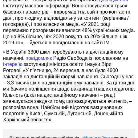
Інституту масової інформації. Воно стосувалося трьох
базових параметрів – інформації на сайті про контактні
дані, про людину, відповідальну за контент (керівника /
головреда), і про власника медіа. «У 2021 році
переважно прозорими виявилися 48% українських медіа.
Це на 8% більше, ніж 2020 року, та на 20% більше, ніж
2019-го», – йдеться в повідомленні на сайті ІМІ.
• В Україні 3300 шкіл перебувають на дистанційному
навчанні,
повідомляє
Радіо Свобода із посиланням на
інтерв’ю
заступниці міністра освіти і науки Віри
Рогової. «У п’ятницю, 24 вересня, в нас було 4600
закладів на дистанційній формі навчання. Сьогодні у нас
– 3,3 тисячі шкіл на дистанційному навчанні. За ці три дні
ми бачимо поліпшення щодо вакцинації наших педагогів.
Кількість (шкіл на дистанційному навчанні – ред.)
зменшується завдяки тому, що вакцинуються вчителі», –
розповіла вона. Найбільший відсоток вакцинованих
педагогів у Києві, Сумській, Луганській, Донецькій та
Харківській областях.
Якщо вам сподобалася публікація,
підтримайте
автора