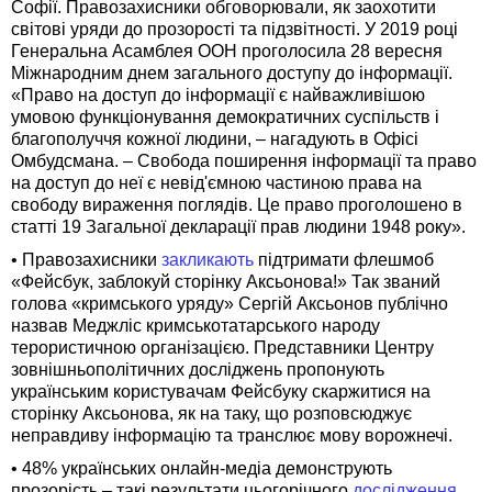
Софії. Правозахисники обговорювали, як заохотити
світові уряди до прозорості та підзвітності. У 2019 році
Генеральна Асамблея ООН проголосила 28 вересня
Міжнародним днем загального доступу до інформації.
«Право на доступ до інформації є найважливішою
умовою функціонування демократичних суспільств і
благополуччя кожної людини, – нагадують в Офісі
Омбудсмана. – Свобода поширення інформації та право
на доступ до неї є невід'ємною частиною права на
свободу вираження поглядів. Це право проголошено в
статті 19 Загальної декларації прав людини 1948 року».
• Правозахисники
закликають
підтримати флешмоб
«Фейсбук, заблокуй сторінку Аксьонова!» Так званий
голова «кримського уряду» Сергій Аксьонов публічно
назвав Меджліс кримськотатарського народу
терористичною організацією. Представники Центру
зовнішньополітичних досліджень пропонують
українським користувачам Фейсбуку скаржитися на
сторінку Аксьонова, як на таку, що розповсюджує
неправдиву інформацію та транслює мову ворожнечі.
• 48% українських онлайн-медіа демонструють
прозорість – такі результати цьогорічного
дослідження