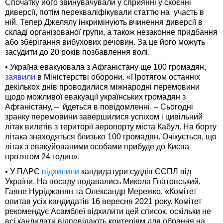
Спочатку його звинувачували у сприянні у скоєнні
диверсії, потім перекваліфікували статтю на участь в
ній. Тепер Джелялу інкримінують вчинення диверсії в
складі організованої групи, а також незаконне придбання
або зберігання вибухових речовин. За це його можуть
засудити до 20 років позбавлення волі.
• Україна евакуювала з Афганістану ще 100 громадян,
заявили
в Міністерстві оборони. «Протягом останніх
декількох днів проводилися міжнародні перемовини
щодо можливої евакуації українських громадян з
Афганістану, – йдеться в повідомленні. – Сьогодні
зранку перемовини завершилися успіхом і цивільний
літак вилетів з території аеропорту міста Кабул. На борту
літака знаходяться близько 100 громадян. Очікується, що
літак з евакуйованими особами прибуде до Києва
протягом 24 годин».
• У ПАРЄ
відхилили
кандидатури суддів ЄСПЛ від
України. На посаду подавались Микола Гнатовський,
Гаяне Нуріджанян та Олександр Мережко. «Комітет
опитав усіх кандидатів 16 вересня 2021 року. Комітет
рекомендує Асамблеї відхилити цей список, оскільки не
всі кандидати відповідають критеріям для обрання на