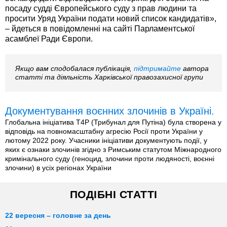
посаду судді Європейського суду з прав людини та
просити Уряд України подати новий список кандидатів»,
– йдеться в повідомленні на сайті Парламентської
асамблеї Ради Європи.
Якщо вам сподобалася публікація,
підтримайте
автора
статті та діяльність Харківської правозахисної групи
Документування воєнних злочинів в Україні.
Глобальна ініціатива T4P (Трибунал для Путіна) була створена у
відповідь на повномасштабну агресію Росії проти України у
лютому 2022 року. Учасники ініціативи документують події, у
яких є ознаки злочинів згідно з Римським статутом Міжнародного
кримінального суду (геноцид, злочини проти людяності, воєнні
злочини) в усіх регіонах України
ПОДІБНІ СТАТТІ
22 вересня – головне за день