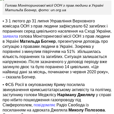
Голова Моніторингової місії ООН з прав людини в Україні
Матильда Богнер, фото: un.org.ua
• З 1 лютого до 31 липня Управління Верховного
комісара ООН з прав людини зафіксувало 62 загиблих і
поранених серед цивільного населення на Сході України,
заявила
голова Моніторингової місії ООН з прав людини
в Україні
Матильда Богнер
, презентуючи доповідь про
ситуацію з правами людини в Україні. Зокрема у
порівняні з минулим півріччям на 51% збільшилась
кількість поранених та загиблих. Ситуація залишається
напруженою. Після зазначеного у доповіді періоду вже
загинуло двоє та було поранено 14 цивільних. «Це
найвищі дані за місяць, починаючи з червня 2020 року»,
– сказала Богнер.
• ФСБ Росії в окупованому Криму посилила
звинувачення кримськотатарському активісту та політику,
заступнику голови Меджлісу
Наріману Джелялу
у справі
про нібито пошкодження газопроводу під
Сімферополем,
повідомляє
Радіо Свобода із
посиланням на адвоката Джеляла
Миколу Полозова
.