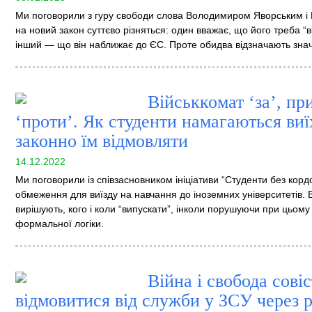
Ми поговорили з гуру свободи слова Володимиром Яворським і 
на новий закон суттєво різняться: один вважає, що його треба “
інший — що він наближає до ЄС. Проте обидва відзначають знач
Військкомат ‘за’, п
‘проти’. Як студенти намагаються виї
законно їм відмовляти
14.12.2022
Ми поговорили із співзасновником ініціативи “Студенти без корд
обмеження для виїзду на навчання до іноземних університетів.
вирішують, кого і коли “випускати”, інколи порушуючи при цьому
формальної логіки.
Війна і свобода сові
відмовитися від служби у ЗСУ через р