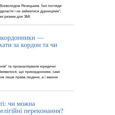
Всеволодом Речицьким. Їхні погляди
відкласти і не займатися дурницями”,
ні ризики для ЗМІ.
рикордонники —
хати за кордон та чи
онів” та проаналізували юридичні
 Виявилося, що прикордонники, самі
 не лише права людини, а і закони
сті: чи можна
елігійні переконання?