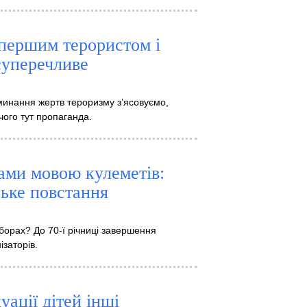
 першим терористом і
суперечливе
минання жертв тероризму з’ясовуємо,
 чого тут пропаганда.
ами мовою кулеметів:
ьке повстання
аборах? До 70-ї річниці завершення
ізаторів.
уації дітей інші