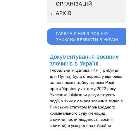
ОРГАНІЗАЦІЙ
АРХІВ
ГАРЯЧА ЛІНІЯ З ПОШУКУ
ЗНИКЛИХ БЕЗВІСТИ В УКРАЇНІ
Документування воєнних
злочинів в Україні.
Глобальна ініціатива T4P (Трибунал
для Путіна) була створена у відповідь
на повномасштабну агресію Росії
проти України у лютому 2022 року.
Учасники ініціативи документують
події, у яких є ознаки злочинів згідно з
Римським статутом Міжнародного
кримінального суду (геноцид,
злочини проти людяності, воєнні
злочини) в усіх регіонах України