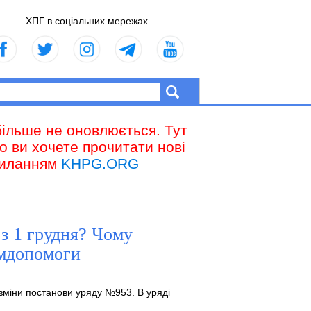
ХПГ в соціальних мережах
більше не оновлюється. Тут
що ви хочете прочитати нові
осиланням
KHPG.ORG
 з 1 грудня? Чому
умдопомоги
 зміни постанови уряду №953. В уряді