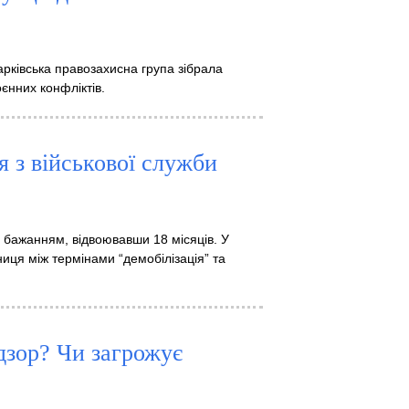
арківська правозахисна група зібрала
оєнних конфліктів.
я з військової служби
 бажанням, відвоювавши 18 місяців. У
ниця між термінами “демобілізація” та
дзор? Чи загрожує