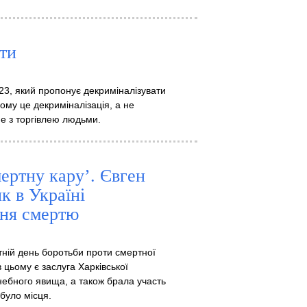
ти
23, який пропонує декриміналізувати
чому це декриміналізація, а не
не з торгівлею людьми.
мертну кару’. Євген
к в Україні
ння смертю
тній день боротьби проти смертної
в цьому є заслуга Харківської
небного явища, а також брала участь
 було місця.