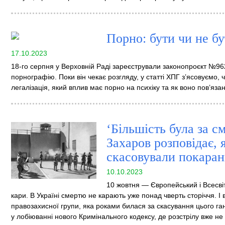
Порно: бути чи не бу
17.10.2023
18-го серпня у Верховній Раді зареєстрували законопроєкт №96
порнографію. Поки він чекає розгляду, у статті ХПГ з’ясовуємо, 
легалізація, який вплив має порно на психіку та як воно пов’яза
‘Більшість була за с
Захаров розповідає, я
скасовували покара
10.10.2023
10 жовтня — Європейський і Всесві
кари. В Україні смертю не карають уже понад чверть сторіччя. І 
правозахисної групи, яка роками билася за скасування цього га
у лобіюванні нового Кримінального кодексу, де розстрілу вже не