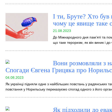
І ти, Бруте? Хто був
чому це явище таке 
21.08.2023
До Міжнародного дня пам’яті та по
що таке тероризм, як він виник і до
Вони розмовляли з н
Спогади Євгена Грицяка про Норильс
04.08.2023
Як українці підняли одне з найбільших повстань у радянських т
повстання у Норильську переказуємо спогад одного з його орган
Як підходили до евак