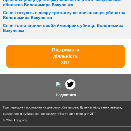
вбивства Володимира Вакуленка
Слідчі готують підозру третьому співвиконавцю убивства
Володимира Вакуленка
Слідчі встановили особи ймовірних убивць Володимира
Вакуленка
Підтримати
діяльність
ХПГ
Поділитися
При передруку посилання на джерело обов'язкове. Думки й міркування авторів,
висловлені в публікаціях, не завжди збігаються з позицією ХПГ
© 2026 khpg.org