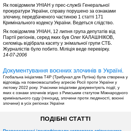
Як повідомили УНІАН у прес-службі Генеральної
прокуратури України, справу порушено за ознаками
злочину, передбаченого частиною 1 статті 171
Кримінального кодексу України. Ведеться слідство.
Як повідомляв УНІАН, 12 липня група депутатів від
Партії регіонів, серед яких був Олег КАЛАШНІКОВ,
силоміць відібрала касету у знімальної групи СТБ.
Журналістів було побито. Міліція веде перевірку.
14-07-2006
Документування воєнних злочинів в Україні.
Глобальна ініціатива T4P (Трибунал для Путіна) була створена у
відповідь на повномасштабну агресію Росії проти України у
лютому 2022 року. Учасники ініціативи документують події, у
яких є ознаки злочинів згідно з Римським статутом Міжнародного
кримінального суду (геноцид, злочини проти людяності, воєнні
злочини) в усіх регіонах України
ПОДІБНІ СТАТТІ
Правоохоронці ідентифікували четвертого співучасника