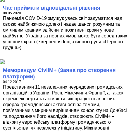
Час приймати відповідальні рішення
08.05.2020
Пандемія COVID-19 змушує увесь світ задуматися над
своєю найближчою долею і надає шанси розумним та
сміливим країнам здійснити позитивні кроки у нове
майбутнє. Україна за певних умов може бути серед таких
успішних країн.(Звернення Ініціативної групи «Першого
грудня»).
Меморандум CivilM+ (Заява про створення
платформи)
04.12.2017
Представники 11 незалежних неурядових громадських
організацій, з України, Росії, Німеччини,Франції, а також
окремі експерти та активісти, які працюють в різних
сферах громадянської активності за темами,
пов’язаними з мирним вирішенням конфлікту на Донбасі
та подоланням його наслідків, створюють CivilM+ –
відкриту європейську платформу громадянського
суспільства, як незалежну ініціативу. Міжнародні