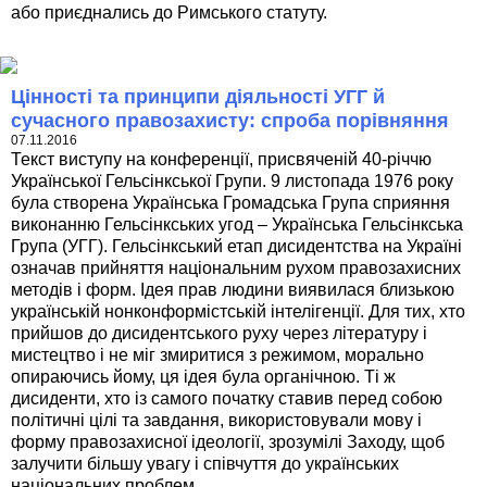
або приєднались до Римського статуту.
Цінності та принципи діяльності УГГ й
сучасного правозахисту: спроба порівняння
07.11.2016
Текст виступу на конференції, присвяченій 40-річчю
Української Гельсінкської Групи. 9 листопада 1976 року
була створена Українська Громадська Група сприяння
виконанню Гельсінкських угод – Українська Гельсінкська
Група (УГГ). Гельсінкський етап дисидентства на Україні
означав прийняття національним рухом правозахисних
методів і форм. Ідея прав людини виявилася близькою
українській нонконформістській інтелігенції. Для тих, хто
прийшов до дисидентського руху через літературу і
мистецтво і не міг змиритися з режимом, морально
опираючись йому, ця ідея була органічною. Ті ж
дисиденти, хто із самого початку ставив перед собою
політичні цілі та завдання, використовували мову і
форму правозахисної ідеології, зрозумілі Заходу, щоб
залучити більшу увагу і співчуття до українських
національних проблем.