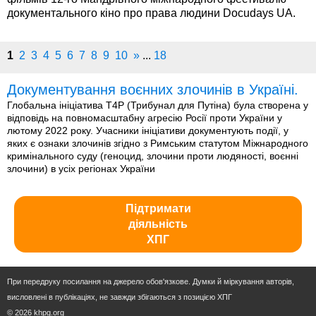
документального кіно про права людини Docudays UA.
1
2
3
4
5
6
7
8
9
10
»
...
18
Документування воєнних злочинів в Україні.
Глобальна ініціатива T4P (Трибунал для Путіна) була створена у
відповідь на повномасштабну агресію Росії проти України у
лютому 2022 року. Учасники ініціативи документують події, у
яких є ознаки злочинів згідно з Римським статутом Міжнародного
кримінального суду (геноцид, злочини проти людяності, воєнні
злочини) в усіх регіонах України
Підтримати
діяльність
ХПГ
При передруку посилання на джерело обов'язкове. Думки й міркування авторів,
висловлені в публікаціях, не завжди збігаються з позицією ХПГ
© 2026 khpg.org