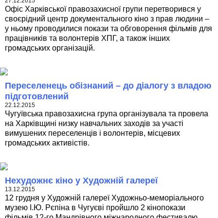
27.12.2015
Офіс Харківської правозахисної групи перетворився у
своєрідний центр документального кіно з прав людини –
у ньому проводилися покази та обговорення фільмів для
працівників та волонтерів ХПГ, а також інших
громадських організацій.
Переселенець обізнаний – до діалогу з владою
підготовлений
22.12.2015
Чугуївська правозахисна група організувала та провела
на Харківщині низку навчальних заходів за участі
вимушених переселенців і волонтерів, місцевих
громадських активістів.
Нехудожнє кіно у Художній галереї
13.12.2015
12 грудня у Художній галереї Художньо-меморіального
музею І.Ю. Рєпіна в Чугуєві пройшло 2 кінопокази
фільмів 12-го Мандрівного міжнародного фестивалю