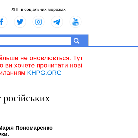
ХПГ в соціальних мережах
більше не оновлюється. Тут
що ви хочете прочитати нові
осиланням
KHPG.ORG
т російських
 Марія Пономаренко
уки.