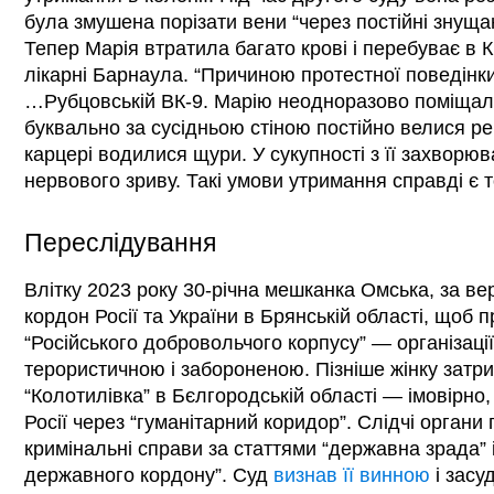
була змушена порізати вени “через постійні знущан
Тепер Марія втратила багато крові і перебуває в 
лікарні Барнаула. “Причиною протестної поведінк
…Рубцовській ВК-9. Марію неодноразово поміщали
буквально за сусідньою стіною постійно велися ре
карцері водилися щури. У сукупності з її захворю
нервового зриву. Такі умови утримання справді є 
Переслідування
Влітку 2023 року 30-річна мешканка Омська, за ве
кордон Росії та України в Брянській області, щоб 
“Російського добровольчого корпусу” — організації
терористичною і забороненою. Пізніше жінку затри
“Колотилівка” в Бєлгородській області — імовірно
Росії через “гуманітарний коридор”. Слідчі органи
кримінальні справи за статтями “державна зрада” 
державного кордону”. Суд
визнав її винною
і засу