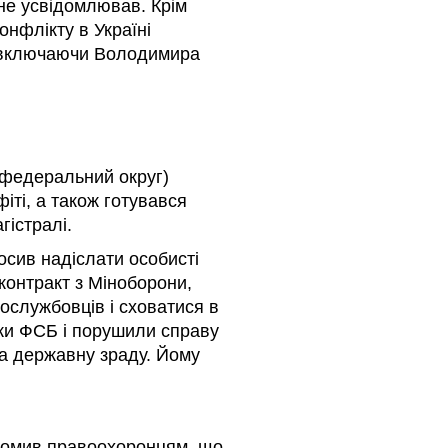
не усвідомлював. Крім
онфлікту в Україні
, включаючи Володимира
й федеральний округ)
іті, а також готувався
гістралі.
осив надіслати особисті
контракт з Міноборони,
вослужбовців і сховатися в
ки ФСБ і порушили справу
 та державну зраду. Йому
ідомив правоохоронцям, що