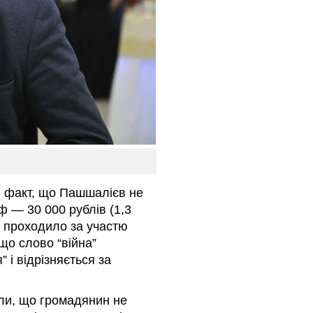
ой факт, що Пашшалієв не
 — 30 000 рублів (1,3
ня проходило за участю
о слово “війна”
 і відрізняється за
али, що громадянин не