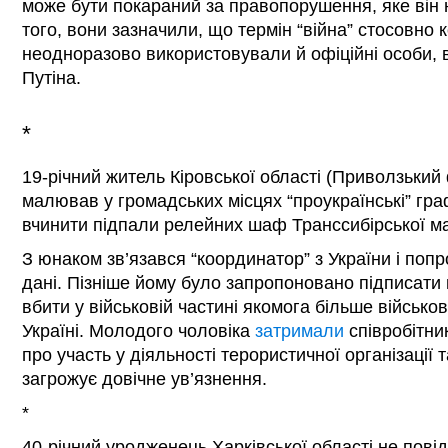
може бути покараний за правопорушення, яке він 
того, вони зазначили, що термін “війна” стосовно к
неодноразово використовували й офіційні особи
Путіна.
*
19-річний житель Кіровської області (Приволзьки
малював у громадських місцях “проукраїнські” граф
вчинити підпали релейних шаф Транссибірської ма
З юнаком зв’язався “координатор” з України і попр
дані. Пізніше йому було запропоновано підписати 
вбити у військовій частині якомога більше військо
Україні. Молодого чоловіка
затримали
співробітни
про участь у діяльності терористичної організації
загрожує довічне ув’язнення.
*
40-річний уродженець Харківської області не пов