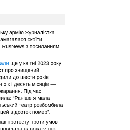
ську армію журналістка
намагалася скоїти
 RusNews з посиланням
мали
ще у квітні 2023 року
ст про знищений
удили до шести років
 рік і десять місяців —
окарання. Під час
ила: “Раніше я мала
льський театр розбомбила
 цей відсоток помер”.
нак протесту проти умов
зповідала адвокату, що