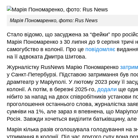
Марія Пономаренко, фото: Rus News
Стало відомо, що засуджена за “фейки” про росій
Марія Пономаренко з 30 липня до 9 серпня тричі 
самогубство в колонії. Про це
повідомляє
видання
на її адвоката Дмитра Шитова.
Журналістку RusNews Марію Пономаренко
затри
у Санкт-Петербурзі. Підставою затримання був по
драмтеатр у Маріуполі. У лютому 2023 року її зас
колонії. А потім, в березні 2025-го,
додали
ще один
нібито за напад на двох співробітників установи п
проголошення останнього слова, журналістка заяв
сумніви на 1%, але зараз я впевнена, що Маріупо
Росія. Завжди хочеться виділити батьківщину, але
Марія кілька разів оголошувала голодування на з
утримання в колонії. Під час другого суду вона ро