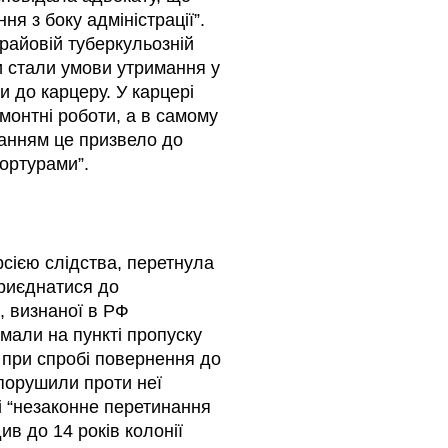
ня з боку адміністрації”.
Крайовій туберкульозній
и стали умови утримання у
 до карцеру. У карцері
монтні роботи, а в самому
ванням це призвело до
тортурами”.
рсією слідства, перетнула
приєднатися до
, визнаної в РФ
мали на пункті пропуску
, при спробі повернення до
 порушили проти неї
і “незаконне перетинання
див до 14 років колонії