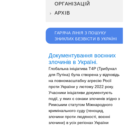
ОРГАНІЗАЦІЙ
АРХІВ
ГАРЯЧА ЛІНІЯ З ПОШУКУ
ЗНИКЛИХ БЕЗВІСТИ В УКРАЇНІ
Документування воєнних
злочинів в Україні.
Глобальна ініціатива T4P (Трибунал
для Путіна) була створена у відповідь
на повномасштабну агресію Росії
проти України у лютому 2022 року.
Учасники ініціативи документують
події, у яких є ознаки злочинів згідно з
Римським статутом Міжнародного
кримінального суду (геноцид,
злочини проти людяності, воєнні
злочини) в усіх регіонах України