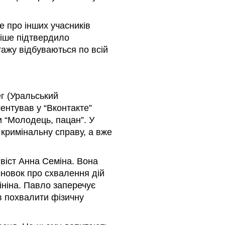
ле про інших учасників
ніше підтвердило
отажу відбуваються по всій
г (Уральський
ентував у “Вконтакте”
и “Молодець, пацан”. У
 кримінальну справу, а вже
гвіст Анна Семіна. Вона
сновок про схвалення дій
Зініна. Павло заперечує
ів похвалити фізичну