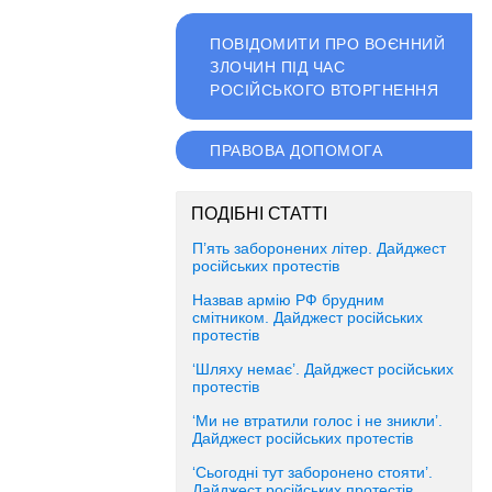
ПОВІДОМИТИ ПРО ВОЄННИЙ
ЗЛОЧИН ПІД ЧАС
РОСІЙСЬКОГО ВТОРГНЕННЯ
ПРАВОВА ДОПОМОГА
ПОДІБНІ СТАТТІ
П’ять заборонених літер. Дайджест
російських протестів
Назвав армію РФ брудним
смітником. Дайджест російських
протестів
‘Шляху немає’. Дайджест російських
протестів
‘Ми не втратили голос і не зникли’.
Дайджест російських протестів
‘Сьогодні тут заборонено стояти’.
Дайджест російських протестів