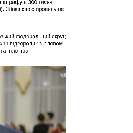
а штрафу в 300 тисяч
ні). Жінка свою провину не
азький федеральний округ)
App відеоролик зі словом
статтею про