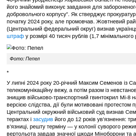
його знайомий виконує завдання для забороненого 
добровольчого корпусу”. Як стверджує прокуратура
початку 2024 року, але промовчав. Жовтневий ра
(Центральний федеральний округ) визнав українц
штраф
у розмірі 40 тисяч рублів (1,7 мінімального 
Фото: Пепел
*
У липні 2024 року 20-річний Максим Семенов із С
телекомунікаційну вежу, а потім разом із невстан
знищив військово-транспортний гвинтокрил Мі-8 н
версією слідства, дії були мотивовані протестом пр
Центральний окружний військовий суд визнав Се
терактах і
засудив
його до 12 років ув’язнення: тр
в’язниці, решту терміну — у колонії суворого режи
вертольота завдав значної шкоди Міноборони та 