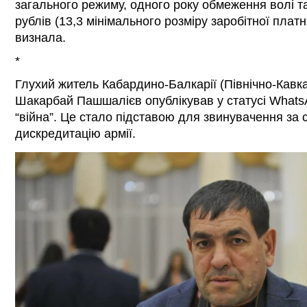
загального режиму, одного року обмеження волі т
рублів (13,3 мінімального розміру заробітної плат
визнала.
*
Глухий житель Кабардино-Балкарії (Північно-Кавк
Шакарбай Пашшалієв опублікував у статусі Whats
“війна”. Це стало підставою для звинувачення за 
дискредитацію армії.