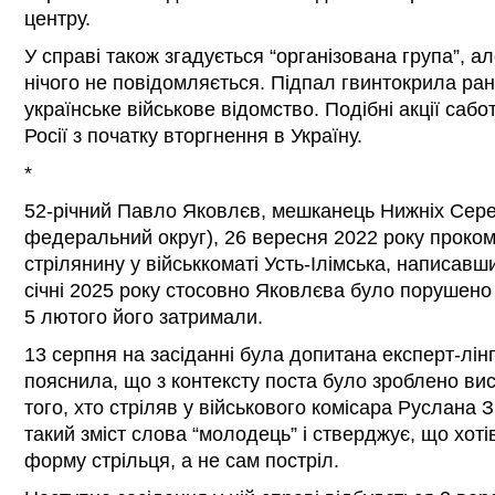
центру.
У справі також згадується “організована група”, а
нічого не повідомляється. Підпал гвинтокрила ра
українське військове відомство. Подібні акції саб
Росії з початку вторгнення в Україну.
*
52-річний Павло Яковлєв, мешканець Нижніх Сере
федеральний округ), 26 вересня 2022 року проком
стрілянину у військкоматі Усть-Ілімська, написавш
січні 2025 року стосовно Яковлєва було порушено
5 лютого його затримали.
13 серпня на засіданні була допитана експерт-лін
пояснила, що з контексту поста було зроблено ви
того, хто стріляв у військового комісара Руслана 
такий зміст слова “молодець” і стверджує, що хот
форму стрільця, а не сам постріл.