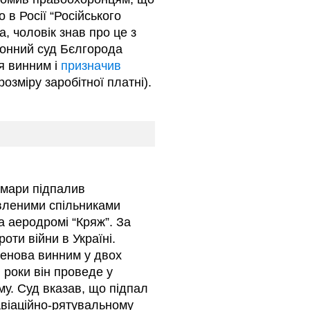
в Росії “Російського
, чоловік знав про це з
йонний суд Бєлгорода
я винним і
призначив
розміру заробітної платні).
амари підпалив
овленими спільниками
а аеродромі “Кряж”. За
оти війни в Україні.
менова винним у двох
и роки він проведе у
му. Суд вказав, що підпал
авіаційно-рятувальному