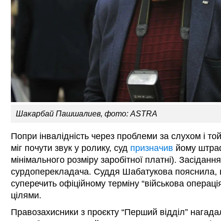
Шакарбай Пашшалиев, фото: ASTRA
Попри інвалідність через проблеми за слухом і т
міг почути звук у ролику, суд
призначив
йому штраф
мінімального розміру заробітної платні). Засідан
сурдоперекладача. Суддя Шабатукова пояснила, щ
суперечить офіційному терміну “військова операція”
цілями.
Правозахисники з проєкту “Перший відділ” нагад