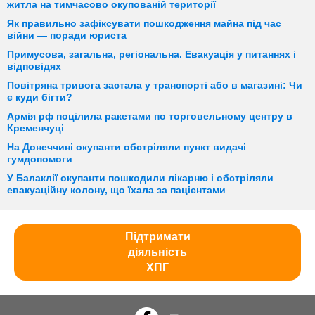
житла на тимчасово окупованій території
Як правильно зафіксувати пошкодження майна під час
війни — поради юриста
Примусова, загальна, регіональна. Евакуація у питаннях і
відповідях
Повітряна тривога застала у транспорті або в магазині: Чи
є куди бігти?
Армія рф поцілила ракетами по торговельному центру в
Кременчуці
На Донеччині окупанти обстріляли пункт видачі
гумдопомоги
У Балаклії окупанти пошкодили лікарню і обстріляли
евакуаційну колону, що їхала за пацієнтами
Підтримати
діяльність
ХПГ