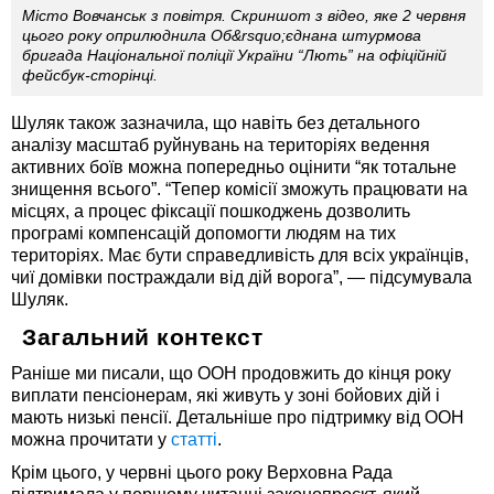
Місто Вовчанськ з повітря. Скриншот з відео, яке 2 червня
цього року оприлюднила Об&rsquo;єднана штурмова
бригада Національної поліції України “Лють” на офіційній
фейсбук-сторінці.
Шуляк також зазначила, що навіть без детального
аналізу масштаб руйнувань на територіях ведення
активних боїв можна попередньо оцінити “як тотальне
знищення всього”. “Тепер комісії зможуть працювати на
місцях, а процес фіксації пошкоджень дозволить
програмі компенсацій допомогти людям на тих
територіях. Має бути справедливість для всіх українців,
чиї домівки постраждали від дій ворога”, — підсумувала
Шуляк.
Загальний контекст
Раніше ми писали, що ООН продовжить до кінця року
виплати пенсіонерам, які живуть у зоні бойових дій і
мають низькі пенсії. Детальніше про підтримку від ООН
можна прочитати у
статті
.
Крім цього, у червні цього року Верховна Рада