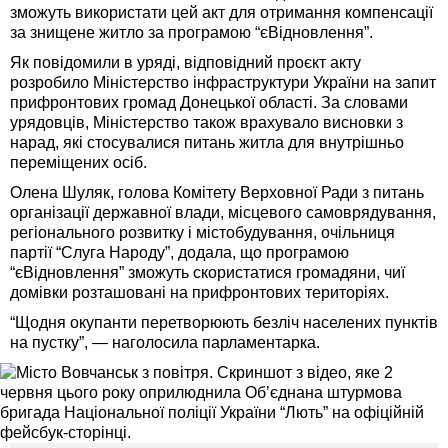
зможуть використати цей акт для отримання компенсації
за знищене житло за програмою “єВідновлення”.
Як повідомили в уряді, відповідний проєкт акту
розробило Міністерство інфраструктури України на запит
прифронтових громад Донецької області. За словами
урядовців, Міністерство також врахувало висновки з
нарад, які стосувалися питань житла для внутрішньо
переміщених осіб.
Олена Шуляк, голова Комітету Верховної Ради з питань
організації державної влади, місцевого самоврядування,
регіонального розвитку і містобудування, очільниця
партії “Слуга Народу”, додала, що програмою
“єВідновлення” зможуть скористатися громадяни, чиї
домівки розташовані на прифронтових територіях.
“Щодня окупанти перетворюють безліч населених пунктів
на пустку”, — наголосила парламентарка.