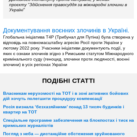
проєкту “Здійснення правосуддя за міжнародні злочини в
Україні”
Документування воєнних злочинів в Україні.
Глобальна ініціатива T4P (Трибунал для Путіна) була створена у
відповідь на повномасштабну агресію Росії проти України у
лютому 2022 року. Учасники ініціативи документують події, у
яких є ознаки злочинів згідно з Римським статутом Міжнародного
кримінального суду (геноцид, злочини проти людяності, воєнні
злочини) в усіх регіонах України
ПОДІБНІ СТАТТІ
Власникам нерухомості на ТОТ і в зоні активних бойових
дій хочуть полегшити процедуру компенсації
Росія визнала ‘безхазяйними’ понад 13 тисяч будинків і
квартир на ТОТ
Спеціальне програмне забезпечення на блокпостах і тиск на
кримських журналістів
Погляд з неба — дистанційне обстеження зруйнованого