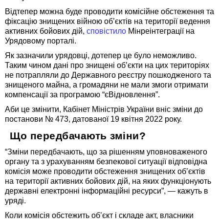
Відтепер можна буде проводити комісійне обстеження та
фіксацію знищених війною об’єктів на території ведення
активних бойових дій,
сповістило
Мінреінтеграції на
Урядовому порталі.
Як зазначили урядовці, дотепер це було неможливо.
Таким чином дані про знищені об’єкти на цих територіях
не потрапляли до Державного реєстру пошкодженого та
знищеного майна, а громадяни не мали змоги отримати
компенсації за програмою “єВідновлення”.
Аби це змінити, Кабінет Міністрів України вніс зміни до
постанови № 473, датованої 19 квітня 2022 року.
Що передбачають зміни?
“Зміни передбачають, що за рішенням уповноваженого
органу та з урахуванням безпекової ситуації відповідна
комісія може проводити обстеження знищених об’єктів
на території активних бойових дій, на яких функціонують
державні електронні інформаційні ресурси”, — кажуть в
уряді.
Коли комісія обстежить об
’
єкт і складе акт, власники