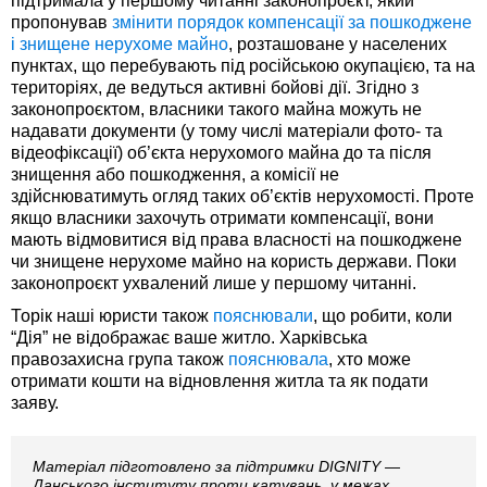
підтримала у першому читанні законопроєкт, який
пропонував
змінити порядок компенсації за пошкоджене
і знищене нерухоме майно
, розташоване у населених
пунктах, що перебувають під російською окупацією, та на
територіях, де ведуться активні бойові дії. Згідно з
законопроєктом, власники такого майна можуть не
надавати документи (у тому числі матеріали фото- та
відеофіксації) об’єкта нерухомого майна до та після
знищення або пошкодження, а комісії не
здійснюватимуть огляд таких об’єктів нерухомості. Проте
якщо власники захочуть отримати компенсації, вони
мають відмовитися від права власності на пошкоджене
чи знищене нерухоме майно на користь держави. Поки
законопроєкт ухвалений лише у першому читанні.
Торік наші юристи також
пояснювали
, що робити, коли
“Дія” не відображає ваше житло. Харківська
правозахисна група також
пояснювала
, хто може
отримати кошти на відновлення житла та як подати
заяву.
Матеріал підготовлено за підтримки DIGNITY —
Данського інституту проти катувань, у межах