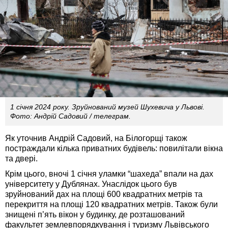
1 січня 2024 року. Зруйнований музей Шухевича у Львові.
Фото: Андрій Садовий / телеграм.
Як уточнив Андрій Садовий, на Білогорщі також
постраждали кілька приватних будівель: повилітали вікна
та двері.
Крім цього, вночі 1 січня уламки “шахеда” впали на дах
університету у Дублянах. Унаслідок цього був
зруйнований дах на площі 600 квадратних метрів та
перекриття на площі 120 квадратних метрів. Також були
знищені п’ять вікон у будинку, де розташований
факультет землевпорядкування і туризму Львівського