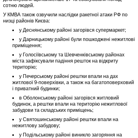
сотню людей.
У КМВА також озвучили наслідки ракетної атаки РФ по
низці районів Києва:
у Деснянському районі загорівся супермаркет;
у Дарницькому районі були пошкоджені нежитлові
приміщення;
у Голосіївському та Шевченківському районах
міста зафіксували падіння решток на відкриту
територію;
у Печерському районі рештки впали на дах
житлової 9-поверхівки, а також на багатоповерховий
і приватний будинки;
в Оболонському районі загорівся житловий
будинок, а рештки впали на територію нежитлової
забудови та складських приміщень;
у Святошинському районі рештки впали на
нежитлову забудову;
у Подільському районі виникло загоряння на