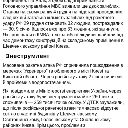
поранення. На жаль, згодом слідчі криміналісти
Головного управління МВС виявили ще двох загиблих.
Станом на сьому ранку 4 грудня на підставі проведених
слідчих дій загальна кількість загиблих від ракетного
удару РФ 29 грудня становить 32 людини, постраждалих
— 30. 9 січня йшлося вже про 33 людини, які загинули.
Як сповіщали в КМВА, тіло загиблої людини знайшли під
час демонтажу конструкцій на складському приміщенні в
Шевченківському районі Києва.
Знеструмлені
Масована ракетна атака РФ спричинила пошкодження в
мережах “Укренерго” та обленерго в місті Києві та
Київській області. Через російську атаку 2 січня виникли
й проблеми з водопостачанням.
Як повідомили в Міністерстві енергетики України, через
російську атаку були знеструмлені майже 260 тисяч
споживачів — 259 тисяч точок обліку. У ДТЕК зауважили,
що після російської ракетної атаки тимчасово відсутнє
світло в частині будинків у Шевченківському,
Святошинському, Голосіївському та Оболонському
районах Києва. Крім цього, проблеми з