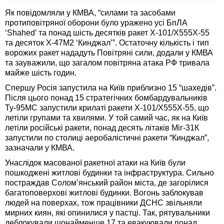
Як повідомляли у КМВА, “силами та засобами
протиповітряної оборони було уражено усі БпЛА
‘Shahed’ та понад шість десятків ракет Х-101/Х555Х-55
та десяток Х-47М2 ‘Кинджал’”. Остаточну кількість і тип
ворожих ракет нададуть Повітряні сили, додали у КМВА
та зауважили, що загалом повітряна атака РФ тривала
майже шість годин.
Спершу Росія запустила на Київ приблизно 15 “шахедів”.
Після цього понад 15 стратегічних бомбардувальників
Ту-95МС запустили крилаті ракети Х-101/Х555Х-55, що
летіли групами та хвилями. У той самий час, як на Київ
летіли російські ракети, понад десять літаків Міг-31К
запустили по столиці аеробалістичні ракети “Кинджал”,
зазначали у КМВА.
Унаслідок масованої ракетної атаки на Київ були
пошкоджені житлові будинки та інфраструктура. Сильно
постраждав Солом’янський район міста, де загорілися
багатоповерхові житлові будинки. Вогонь заблокував
людей на поверхах, тож працівники ДСНС звільняли
мирних киян, які опинилися у пастці. Так, рятувальники
деблокували щонайменше 17 та евакуювали понад