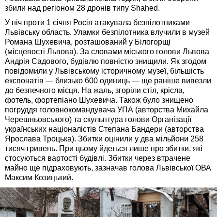
збили над регіоном 28 дронів типу Shahed.
У ніч проти 1 січня Росія атакувала безпілотниками
Львівську область. Уламки безпілотника влучили в музей
Романа Шухевича, розташований у Білогорщі
(місцевості Львова). За словами міського голови Львова
Андрія Садового, будівлю повністю знищили. Як згодом
повідомили у Львівському історичному музеї, більшість
експонатів — близько 600 одиниць — ще раніше вивезли
до безпечного місця. На жаль, згоріли стіл, крісла,
фотель, фортепіано Шухевича. Також було знищено
погруддя головнокомандувача УПА (авторства Михайла
Черешньовського) та скульптура голови Організації
українських націоналістів Степана Бандери (авторства
Ярослава Троцька). Збитки оцінили у два мільйони 258
тисяч гривень. При цьому йдеться лише про збитки, які
стосуються вартості будівлі. Збитки через втрачене
майно ще підраховують, зазначав голова Львівської ОВА
Максим Козицький.