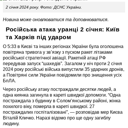
2 січня 2024 року. Фото: ДСНС України.
Новина може оновлюватися та доповнюватися.
Російська атака уранці 2 січня: Київ
та Харків під ударом
О 5:33 в Києві та інших регіонах України була оголошена
повітряна тривога у зв’язку з пуском ракет літаками
російської стратегічної авіації. Ракетній атаці РФ
передував запуск “шахедів”. Загалом у ніч проти 2 січня
2024 року російські війська випустили 35 ударних дронів,
а Повітряні сили України повідомили про знищення усіх
БпЛА.
Через російську атаку постраждали десятки людей, а
одна киянка загинула в кареті швидкої допомоги. “Одна
постраждала з будинку в Соломʼянському районі, жінка
похилого віку, померла в кареті швидкої. 27
постраждалих госпіталізовані”, — розповідав мер Києва
Віталій Кличко. Наразі відомо про ще одну загиблу
людину.