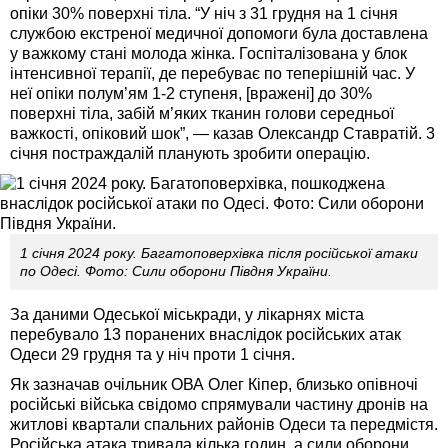
опіки 30% поверхні тіла. “У ніч з 31 грудня на 1 січня
службою екстреної медичної допомоги була доставлена
у важкому стані молода жінка. Госпіталізована у блок
інтенсивної терапії, де перебуває по теперішній час. У
неї опіки полум’ям 1-2 ступеня, [вражені] до 30%
поверхні тіла, забій м’яких тканин голови середньої
важкості, опіковий шок”, — казав Олександр Ставратій. 3
січня постраждалій планують зробити операцію.
1 січня 2024 року. Багатоповерхівка після російської атаки
по Одесі. Фото: Сили оборони Півдня України.
За даними Одеської міськради, у лікарнях міста
перебувало 13 поранених внаслідок російських атак
Одеси 29 грудня та у ніч проти 1 січня.
Як зазначав очільник ОВА Олег Кіпер, близько опівночі
російські війська свідомо спрямували частину дронів на
житлові квартали спальних районів Одеси та передмістя.
Російська атака тривала кілька годин, а сили оборони