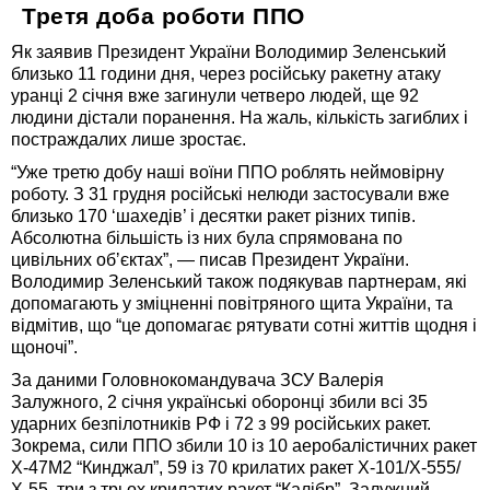
Третя доба роботи ППО
Як заявив Президент України Володимир Зеленський
близько 11 години дня, через російську ракетну атаку
уранці 2 січня вже загинули четверо людей, ще 92
людини дістали поранення. На жаль, кількість загиблих і
постраждалих лише зростає.
“Уже третю добу наші воїни ППО роблять неймовірну
роботу. З 31 грудня російські нелюди застосували вже
близько 170 ‘шахедів’ і десятки ракет різних типів.
Абсолютна більшість із них була спрямована по
цивільних обʼєктах”, — писав Президент України.
Володимир Зеленський також подякував партнерам, які
допомагають у зміцненні повітряного щита України, та
відмітив, що “це допомагає рятувати сотні життів щодня і
щоночі”.
За даними Головнокомандувача ЗСУ Валерія
Залужного, 2 січня українські оборонці збили всі 35
ударних безпілотників РФ і 72 з 99 російських ракет.
Зокрема, сили ППО збили 10 із 10 аеробалістичних ракет
Х-47М2 “Кинджал”, 59 із 70 крилатих ракет Х-101/Х-555/
Х-55, три з трьох крилатих ракет “Калібр”. Залужний