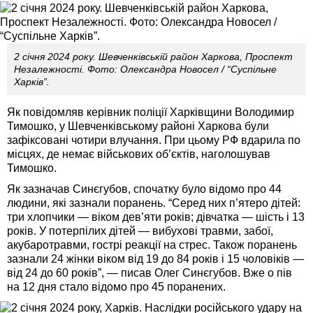
2 січня 2024 року. Шевченківській район Харкова, Проспект
Незалежності. Фото: Олександра Новосел / “Суспільне
Харків”.
Як повідомляв керівник поліції Харківщини Володимир
Тимошко, у Шевченківському районі Харкова були
зафіксовані чотири влучання. При цьому РФ вдарила по
місцях, де немає військових об’єктів, наголошував
Тимошко.
Як зазначав Синєгубов, спочатку було відомо про 44
людини, які зазнали поранень. “Серед них п’ятеро дітей:
три хлопчики — віком дев’яти років; дівчатка — шість і 13
років. У потерпілих дітей — вибухові травми, забої,
акубаротравми, гострі реакції на стрес. Також поранень
зазнали 24 жінки віком від 19 до 84 років і 15 чоловіків —
від 24 до 60 років”, — писав Олег Синєгубов. Вже о пів
на 12 дня стало відомо про 45 поранених.