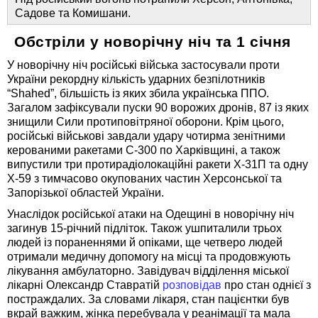
Садове та Комишани.
Обстріли у новорічну ніч та 1 січня
У новорічну ніч російські війська застосували проти
України рекордну кількість ударних безпілотників
“Shahed”, більшість із яких збила українська ППО.
Загалом зафіксували пуски 90 ворожих дронів, 87 із яких
знищили Сили протиповітряної оборони. Крім цього,
російські військові завдали удару чотирма зенітними
керованими ракетами С-300 по Харківщині, а також
випустили три протирадіолокаційні ракети Х-31П та одну
Х-59 з тимчасово окупованих частин Херсонської та
Запорізької областей України.
Унаслідок російської атаки на Одещині в новорічну ніч
загинув 15-річний підліток. Також ушпиталили трьох
людей із пораненнями й опіками, ще четверо людей
отримали медичну допомогу на місці та продовжують
лікування амбулаторно. Завідувач відділення міської
лікарні Олександр Ставратій
розповідав
про стан однієї з
постраждалих. За словами лікаря, стан пацієнтки був
вкрай важким, жінка перебувала у реанімації та мала