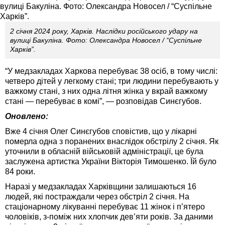
2 січня 2024 року, Харків. Наслідки російського удару на
вулиці Бакуліна. Фото: Олександра Новосел / “Суспільне
Харків”.
“У медзакладах Харкова перебуває 38 осіб, в тому числі:
четверо дітей у легкому стані; три людини перебувають у
важкому стані, з них одна літня жінка у вкрай важкому
стані — перебуває в комі”, — розповідав Синєгубов.
Оновлено:
Вже 4 січня Олег Синєгубов сповістив, що у лікарні
померла одна з поранених внаслідок обстрілу 2 січня. Як
уточнили в обласній військовій адміністрації, це була
заслужена артистка України Вікторія Тимошенко. Їй було
84 роки.
Наразі у медзакладах Харківщини залишаються 16
людей, які постраждали через обстріл 2 січня. На
стаціонарному лікуванні перебуває 11 жінок і п’ятеро
чоловіків, з-поміж них хлопчик дев’яти років. За даними