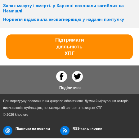
Запах мазуту і смерті: у Харкові поховали загиблих на
Немишлі
Норвегія відмовила ексвагнерівцю у наданні притулку
Підтримати
діяльність
ХПГ
Поділитися
При передруку посилання на джерело обов'язкове. Думки й міркування авторів,
висловлені в публікаціях, не завжди збігаються з позицією ХПГ
© 2026 khpg.org
Підписка на новини
RSS-канал новин