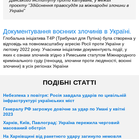
Данського інституту проти катувань, у межах
проєкту “Здійснення правосуддя за міжнародні злочини в
Україні”
Документування воєнних злочинів в Україні.
Глобальна ініціатива T4P (Трибунал для Путіна) була створена у
відповідь на повномасштабну агресію Росії проти України у
лютому 2022 року. Учасники ініціативи документують події, у
яких є ознаки злочинів згідно з Римським статутом Міжнародного
кримінального суду (геноцид, злочини проти людяності, воєнні
злочини) в усіх регіонах України
ПОДІБНІ СТАТТІ
Небезпека з повітря: Росія завдала ударів по цивільній
інфраструктурі українських міст
Генералу РФ загрожує довічне за удар по Умані у квітні
2023
Харків, Київ, Павлоград: Україна пережила черговий
масований обстріл
На Харківщині від ракетного удару загинуло немовля