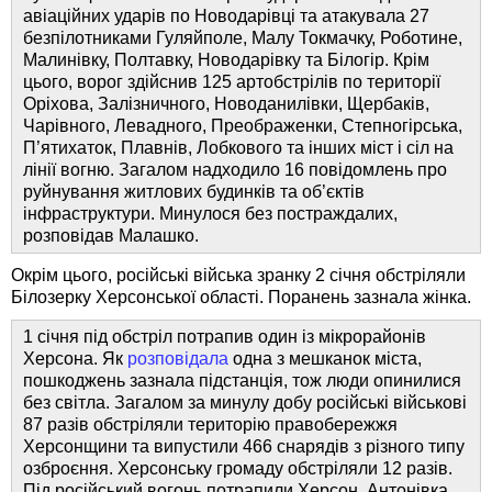
авіаційних ударів по Новодарівці та атакувала 27
безпілотниками Гуляйполе, Малу Токмачку, Роботине,
Малинівку, Полтавку, Новодарівку та Білогір. Крім
цього, ворог здійснив 125 артобстрілів по території
Оріхова, Залізничного, Новоданилівки, Щербаків,
Чарівного, Левадного, Преображенки, Степногірська,
П’ятихаток, Плавнів, Лобкового та інших міст і сіл на
лінії вогню. Загалом надходило 16 повідомлень про
руйнування житлових будинків та об’єктів
інфраструктури. Минулося без постраждалих,
розповідав Малашко.
Окрім цього, російські війська зранку 2 січня обстріляли
Білозерку Херсонської області. Поранень зазнала жінка.
1 січня під обстріл потрапив один із мікрорайонів
Херсона. Як
розповідала
одна з мешканок міста,
пошкоджень зазнала підстанція, тож люди опинилися
без світла. Загалом за минулу добу російські військові
87 разів обстріляли територію правобережжя
Херсонщини та випустили 466 снарядів з різного типу
озброєння. Херсонську громаду обстріляли 12 разів.
Під російський вогонь потрапили Херсон, Антонівка,