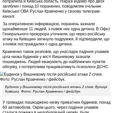
потрапила й Київська область. Наразі відомо про двох
загиблих і понад 10 поранених, повідомляв очільник
Київської ОВА Руслан Кравченко у своєму телеграм-
каналі.
За оперативною інформацією, поранень зазнали
щонайменше 11 людей, з-поміж них одна дитина. В Офісі
Генерального прокурора уточнили, що через російську
атаку на Київщині загинуло подружжя, й підтвердили, що
з-поміж постраждалих є одна дитина.
Кравченко також розповів, що унаслідок падіння уламків
ціла низка будинків у місті Вишневому зазнали
пошкоджень. Людей евакуюють до найближчих пунктів
обігріву, з потерпілими працюватимуть психологи ДСНС.
Будинок у Вишневому після російської атаки 2 січня. Вулиця
Київська. Фото: Руслан Кравченко / фейсбук.
У громадах пошкоджено низку приватних будинків, понад
60 автомобілів. Окрім цього, через падіння уламків
сталася пожежа в недобудованій церкві, були