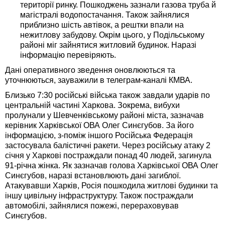
території ринку. Пошкоджень зазнали газова труба й
магістралі водопостачання. Також зайнялися
приблизно шість автівок, а рештки впали на
нежитлову забудову. Окрім цього, у Подільському
районі міг зайнятися житловий будинок. Наразі
інформацію перевіряють.
Дані оперативного зведення оновлюються та
уточнюються, зауважили в телеграм-каналі КМВА.
Близько 7:30 російські війська також завдали ударів по
центральній частині Харкова. Зокрема, вибухи
пролунали у Шевченківському районі міста, зазначав
керівник Харківської ОВА Олег Синєгубов. За його
інформацією, з-поміж іншого Російська Федерація
застосувала балістичні ракети. Через російську атаку 2
січня у Харкові постраждали понад 40 людей, загинула
91-річна жінка. Як зазначав голова Харківської ОВА Олег
Синєгубов, наразі встановлюють дані загиблої.
Атакувавши Харків, Росія пошкодила житлові будинки та
іншу цивільну інфраструктуру. Також постраждали
автомобілі, зайнялися пожежі, перераховував
Синєгубов.