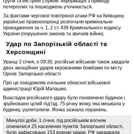
групи та екстрені служби. Інформація з приводу
потерпілих та пошкоджень уточнюється.
За фактами чергової повітряної атаки РФ на Київщину
українські правоохоронці розпочали кримінальне
провадження за ч. 1, 2 ст. 438 Кримінального кодексу
України (порушення законів та звичаїв війни).
Удар по Запорізькій області та
Херсонщині
Уранці 2 січня, о 09:30, російські військові також завдали
двох авіаційних ударів керованими бомбами по місту
Оріхів Запорізької області.
Про це повідомляв очільник обласної військової
адміністрації Юрій Малашко.
Внаслідок російського удару було понівечено будинок і
зруйновано цілий під’їзд. 75-річну жінку, яка мешкала у
будинку, ушпиталили. Жінка зазнала поранень.
Минулої доби, 1 січня, під російським вогнем
опинилися 25 населених пунктів Запорізької області,
було зафіксовано 153 ворожі удари. РФ завдавала