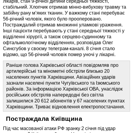
лікарів, стан 9-річної дитини середньої тяжкості,
стабільний. Хлопчик отримав мінно-вибухову травму та
забійну рану м’яких тканин. У важкому стані перебуває
56-річний чоловік, якого було прооперовано.
Постраждалий отримав множинні уламкові ураження.
Інші пацієнти перебувають у стані середньої тяжкості у
відділенні хірургії, а також серцево-судинному та
офтальмологічному відділеннях, розповідав Олег
Синєгубов у своєму телеграм-каналі. 8 січня стало
відомо, що 56-річний чоловік помер уночі у лікарні.
Раніше голова Харківської області повідомляв про
артилерійські та мінометні обстріли близько 20
населених пунктів Харківщини. Авіаційних ударів
зазнали населені пункти Чугуївського та Ізюмського
районів. За інформацією Харківської ОВА, унаслідок
російських обстрілів напередодні без світла
залишилися 20 612 абонентів у 67 населених пунктах
Харківщини. Триває відновлення електропостачання.
Постраждала Київщина
Під час масованої атаки РФ зранку 2 січня під удар