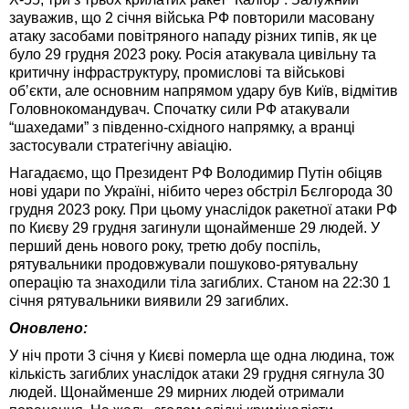
зауважив, що 2 січня війська РФ повторили масовану
атаку засобами повітряного нападу різних типів, як це
було 29 грудня 2023 року. Росія атакувала цивільну та
критичну інфраструктуру, промислові та військові
обʼєкти, але основним напрямом удару був Київ, відмітив
Головнокомандувач. Спочатку сили РФ атакували
“шахедами” з південно-східного напрямку, а вранці
застосували стратегічну авіацію.
Нагадаємо, що Президент РФ Володимир Путін обіцяв
нові удари по Україні, нібито через обстріл Бєлгорода 30
грудня 2023 року. При цьому унаслідок ракетної атаки РФ
по Києву 29 грудня загинули щонайменше 29 людей. У
перший день нового року, третю добу поспіль,
рятувальники продовжували пошуково-рятувальну
операцію та знаходили тіла загиблих. Станом на 22:30 1
січня рятувальники виявили 29 загиблих.
Оновлено:
У ніч проти 3 січня у Києві померла ще одна людина, тож
кількість загиблих унаслідок атаки 29 грудня сягнула 30
людей. Щонайменше 29 мирних людей отримали