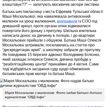
влаштовує??” — запитують москвичів автори листівки.
Батька шестикласниці з міста Єфремів Тульської області
Маші Москальової, яка намалювала антивоєнний
малюнок на уроці малювання,
відправили
із СІЗО під
домашній арешт, проте органи опіки відмовилися
повертати його доньку з притулку. Шкільна вчителька
написала донос на дівчинку в поліцію, і до квартири
Москальових прийшли з обшуком. Батька Маші Олексія
Москальова затримали, посилаючись на статтю про
“дискредитацію армії”, а школярку забрали до притулку.
Як повідомив 15 березня адвокат Володимир Білієнко,
який захищає інтереси Олексія, дівчина пробуде у
“реабілітаційному центрі” принаймні до 4 квітня. Саме
тоді відбудеться засідання суду щодо обмеження
батьківських прав матері та батька Маші.
Марія Москальова з малюнком. Фото надав батько дитини
журналістам “ОВД-Інфо”