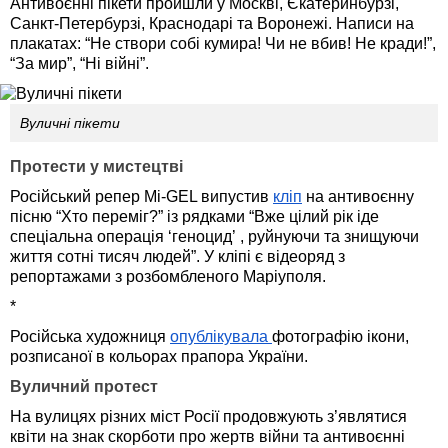
Антивоєнні пікети пройшли у Москві, Єкатеринбурзі,
Санкт-Петербурзі, Краснодарі та Воронежі. Написи на
плакатах: “Не створи собі кумира! Чи не вбив! Не кради!”,
“За мир”, “Ні війні”.
Вуличні пікети
Протести у мистецтві
Російський репер Mi-GEL випустив
кліп
на антивоєнну
пісню “Хто переміг?” із рядками “Вже цілий рік іде
спеціальна операція ‘геноцид
’
, руйнуючи та знищуючи
життя сотні тисяч людей”. У кліпі є відеоряд з
репортажами з розбомбленого Маріуполя.
*
Російська художниця
опублікувала
фотографію ікони,
розписаної в кольорах прапора України.
Вуличний протест
На вулицях різних міст Росії продовжують з’являтися
квіти на знак скорботи про жертв війни та антивоєнні