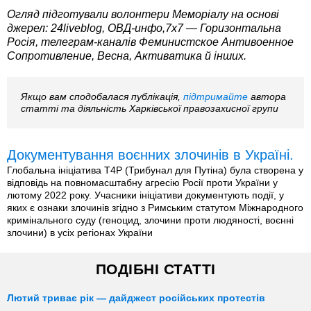
Огляд підготували волонтери Меморіалу на основі
джерел: 24liveblog, ОВД-инфо
,
7х7 — Горизонтальна
Росія
, телеграм-каналів
Феминистское Антивоенное
Сопротивление
,
Весна, Активатика
й інших.
Якщо вам сподобалася публікація,
підтримайте
автора
статті та діяльність Харківської правозахисної групи
Документування воєнних злочинів в Україні.
Глобальна ініціатива T4P (Трибунал для Путіна) була створена у
відповідь на повномасштабну агресію Росії проти України у
лютому 2022 року. Учасники ініціативи документують події, у
яких є ознаки злочинів згідно з Римським статутом Міжнародного
кримінального суду (геноцид, злочини проти людяності, воєнні
злочини) в усіх регіонах України
ПОДІБНІ СТАТТІ
Лютий триває рік — дайджест російських протестів