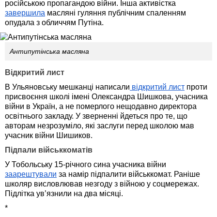
російською пропагандою війни. Інша активістка
завершила
масляні гуляння публічним спаленням
опудала з обличчям Путіна.
Антипутінська масляна
Відкритий лист
В Ульяновську мешканці написали
відкритий лист
проти
присвоєння школі імені Олександра Шишкова, учасника
війни в Україн, а не померлого нещодавно директора
освітнього закладу. У зверненні йдеться про те, що
авторам незрозуміло, які заслуги перед школою мав
учасник війни Шишиков.
Підпали військкоматів
У Тобольську 15-річного сина учасника війни
заарештували
за намір підпалити військкомат. Раніше
школяр висловлював незгоду з війною у соцмережах.
Підлітка ув’язнили на два місяці.
*