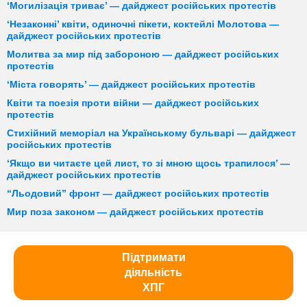
‘Могилізація триває’ — дайджест російських протестів
‘Незаконні’ квіти, одиночні пікети, коктейлі Молотова —
дайджест російських протестів
Молитва за мир під забороною — дайджест російських
протестів
‘Міста говорять’ — дайджест російських протестів
Квіти та поезія проти війни — дайджест російських
протестів
Стихійний меморіал на Українському бульварі — дайджест
російських протестів
‘Якщо ви читаєте цей лист, то зі мною щось трапилося’ —
дайджест російських протестів
“Льодовий” фронт — дайджест російських протестів
Мир поза законом — дайджест російських протестів
Підтримати
діяльність
ХПГ