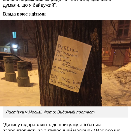
думали, що я байдужий”.
Влада воює з дітьми
Листівка у Москві. Фото: Видимый протест
“Дитину відправляють до притулку, а її батька
заарештовують за антивоєнний малюнок / Вас все ще