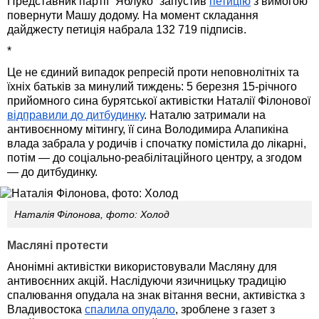
Представник партії “Яблуко” запустив
петицію
з вимогою
повернути Машу додому. На момент складання
дайджесту петиція набрала 132 719 підписів.
*
Це не єдиний випадок репресій проти неповнолітніх та
їхніх батьків за минулий тиждень: 5 березня 15-річного
прийомного сина бурятської активістки Наталії Філонової
відправили до дитбудинку
. Наталю затримали на
антивоєнному мітингу, її сина Володимира Алапикіна
влада забрала у родичів і спочатку помістила до лікарні,
потім — до соціально-реабілітаційного центру, а згодом
— до дитбудинку.
Наталія Філонова, фото: Холод
Масляні протести
Анонімні активістки використовували Масляну для
антивоєнних акцій. Наслідуючи язичницьку традицію
спалювання опудала на знак вітання весни, активістка з
Владивостока
спалила опудало
, зроблене з газет з