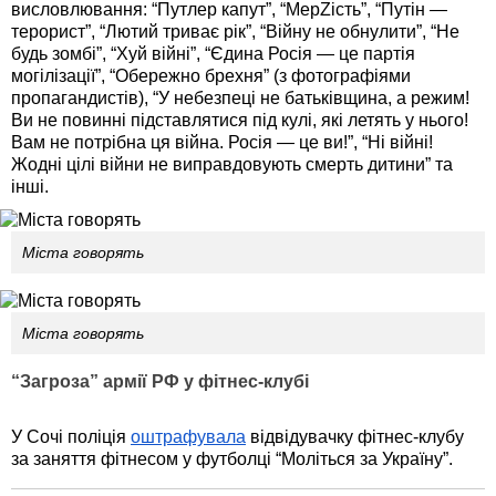
висловлювання: “Путлер капут”, “МерZість”, “Путін —
терорист”, “Лютий триває рік”, “Війну не обнулити”, “Не
будь зомбі”, “Хуй війні”, “Єдина Росія — це партія
могілізації”, “Обережно брехня” (з фотографіями
пропагандистів), “У небезпеці не батьківщина, а режим!
Ви не повинні підставлятися під кулі, які летять у нього!
Вам не потрібна ця війна. Росія — це ви!”, “Ні війні!
Жодні цілі війни не виправдовують смерть дитини” та
інші.
Міста говорять
Міста говорять
“Загроза” армії РФ у фітнес-клубі
У Сочі поліція
оштрафувала
відвідувачку фітнес-клубу
за заняття фітнесом у футболці “Моліться за Україну”.