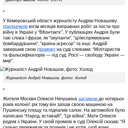
*
У Кемеровській області журналісту Андрію Новашову
призначили
вісім місяців виправних робіт за пости про
війну в Україні у “ВКонтактє”. У публікаціях Андрія були
такі слова і фрази, як “окупанти”, “цілеспрямоване
бомбардування”, “країна-агресор” та інші. Андрій
завершив свою
промову
на суді словами: “Мілітаристів
та фальсифікаторів — під суд. Росії — свободу. Україні —
мир”.
Журналіст Андрій Новашов, фото: Холод
*
Жителя Москви Олексія Нечушкіна
засудили
до чотирьох
років колонії: рік тому він заїхав своєю машиною на
Пушкінську площу та підпалив салон. На автомобілі було
написано “Народ, вставай!”, “Це війна”. Мати Олексія
родом з України. У своїй промові в суді Олексій сказав: “Я
сильно переживав за родичів і не хотів, щоб вони