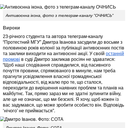
Антивоєнна ікона, фото з телеграм-каналу "ОЧНИСЬ"
Вироки
23-річного студента та автора телеграм-каналу
“Протестний МГУ” Дмитра Іванова засудили до восьми з
половиною років колонії за публікації антивоєнних постів
та заклики виходити на антивоєнні акції. У своїй
останній
промові
в суді Дмитро закликав росіян не здаватися:
“Щоб наші сподівання справдилися, від пасивного
почуття провини, спрямованого в минуле, нам треба
прагнути усвідомлення власної громадянської
відповідальності, від жалю про те, що сталося,
переходити до вирішення наявних проблем та планів на
майбутнє. Так, прямо зараз ми не здатні зупинити війну,
але це не означає, що ми безсилі. Я хочу, щоб кожен із
вас задумався, що може зробити особисто він. Відповідь
‘нічого’ не приймається”.
Дмитро Іванов. Фото: СОТА