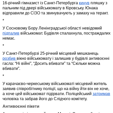
16-річний гімназист із Санкт-Петербурга
кинув
пляшку з
пальним під двері військкомату в Кіровську. Юнака
відправили до СІЗО та звинувачують у замаху на теракт.
*
У Сосновому Бору Ленінградської області невідомий
підпалив
військкомат. Будівля спалахнула, постраждалих
немає.
*
У Санкт-Петербурзі 25-річний місцевий мешканець
розбив
вікно військкомату і залишив у будівлі антивоєнні
гасла: “Ні війні”, “Досить вбивати” та “Скільки можна
вбивати”.
*
У карачаєво-черкеському військкоматі місцевий житель
заявив співробітнику поліції, що на війну йти він не хоче,
а хоче цей військкомат підірвати. Поліцейський
затримав
чоловіка та забрав його до Слідчого комітету.
Антивоєнні пікети