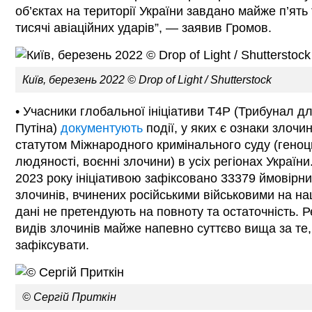
об’єктах на території України завдано майже п’ять
тисячі авіаційних ударів”, — заявив Громов.
Київ, березень 2022 © Drop of Light / Shutterstock
• Учасники глобальної ініціативи T4P (Трибунал д
Путіна)
документують
події, у яких є ознаки злочи
статутом Міжнародного кримінального суду (геноц
людяності, воєнні злочини) в усіх регіонах Україн
2023 року ініціативою зафіксовано 33379
ймовірни
злочинів,
вчинених російськими військовими на на
дані не претендують на повноту та остаточність. Р
видів злочинів майже напевно суттєво вища за т
зафіксувати.
© Сергій Приткін