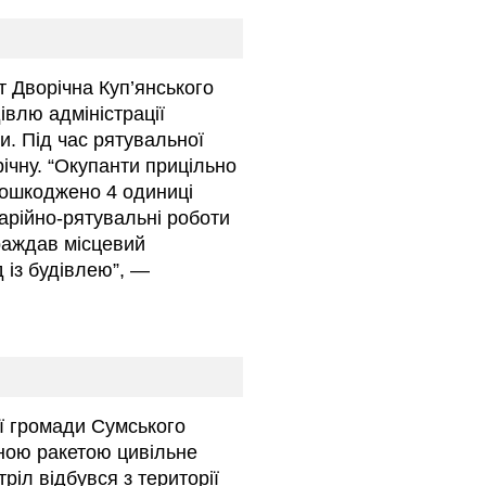
мт Дворічна Куп’янського
івлю адміністрації
и. Під час рятувальної
річну. “Окупанти прицільно
пошкоджено 4 одиниці
арійно-рятувальні роботи
раждав місцевий
 із будівлею”, —
ої громади Сумського
ною ракетою цивільне
іл відбувся з території