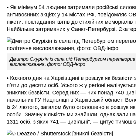
• Як мінімум 54 людини затримали російські силов
антивоєнних акціях у 14 містах РФ, повідомляє 
пікети, покладання квітів до стихійних меморіалів і
Найбільше затриманих у Санкт-Петербурзі, Єкатер
Дмитро Скуріхін із села під Петербургом перетворив 
висловлювання, фото: ОВД-інфо
• Кожного дня на Харківщині в розшук як безвісти
пʼяти до десяти осіб. Усього ж у регіоні налічуєтьс
зниклих безвісти. Серед них — них понад 740 цив
начальник ГУ Нацполіції в Харківській області Вол
із 24 лютого, загалом було оголошено в розшук як
особи. Значну кількість ми знайшли, однак зали
1311 осіб, з яких 741 — цивільні”, — цитує Тимош