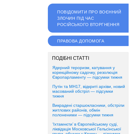
ПОВІДОМИТИ ПРО ВОЄННИЙ
ЗЛОЧИН ПІД ЧАС
РОСІЙСЬКОГО ВТОРГНЕННЯ
ПРАВОВА ДОПОМОГА
ПОДІБНІ СТАТТІ
Ядерний тероризм, катування у
корекційному садочку, резолюція
Європарламенту — підсумки тижня
Путін та MH17, відкриті архіви, новий
масований обстріл — підсумки
тижня
Викрадені старшокласники, обстріли
житлових районів, обмін
полоненими — підсумки тижня
‘Іхтамнєти’ в Європейському суді,
ліквідація Московської Гельсінської
групи, обшуки у Криму — підсумки