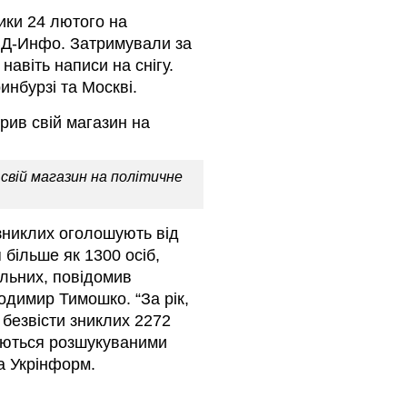
ики 24 лютого на
ОВД-Инфо. Затримували за
 навіть написи на снігу.
инбурзі та Москві.
свій магазин на політичне
 зниклих оголошують від
я більше як 1300 осіб,
ільних, повідомив
одимир Тимошко. “За рік,
 безвісти зниклих 2272
шаються розшукуваними
ка Укрінформ.