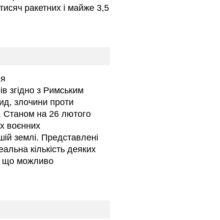
 тисяч ракетних і майже 3,5
ля
нів згідно з Римським
ид, злочини проти
и. Станом на 26 лютого
х воєнних
шій землі. Представлені
еальна кількість деяких
е, що можливо