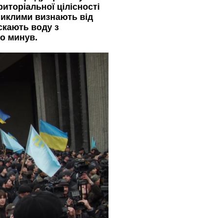
иторіальної цілісності
зниклими визнають від
скають воду з
о минув.