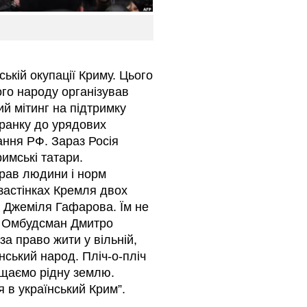
ській окупації Криму. Цього
ого народу організував
й мітинг на підтримку
 ранку до урядових
ання РФ. Зараз Росія
римські татари.
рав людини і норм
застінках Кремля двох
а Джеміля Гафарова. Їм не
в Омбудсман Дмитро
за право жити у вільній,
нський народ. Пліч-о-пліч
хищаємо рідну землю.
 в український Крим”.