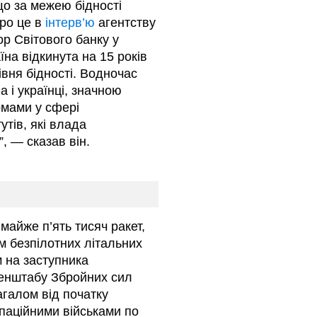
о за межею бідності
Про це в
інтерв’ю
агентству
ор Світового банку у
на відкинута на 15 років
івня бідності. Водночас
 і українці, значною
мами у сфері
утів, які влада
, — сказав він.
 майже п’ять тисяч ракет,
м безпілотних літальних
 на заступника
Генштабу Збройних сил
агалом від початку
упаційними військами по