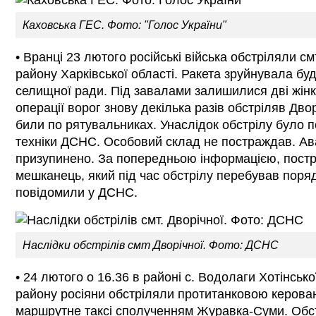
Каховська ГЕС. Фото: "Голос України"
• Вранці 23 лютого російські війська обстріляли с
району Харківської області. Ракета зруйнувала буд
селищної ради. Під завалами залишилися дві жінк
операції ворог знову декілька разів обстріляв Дво
били по рятувальниках. Унаслідок обстрілу було 
техніки ДСНС. Особовий склад не постраждав. Ав
призупинено. За попередньою інформацією, пост
мешканець, який під час обстрілу перебував поряд
повідомили у ДСНС.
Наслідки обстрілів смт Дворічної. Фото: ДСНС
• 24 лютого о 16.36 в районі с. Водолаги Хотінськ
району росіяни обстріляли протитанковою керова
маршрутне таксі сполученням Журавка-Суми. Обстр