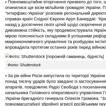
• Повномасштабне вторгнення призвело до того, щ
опинилися ще вісім мільйонів громадян України. 
“Інтерфакс-Україна” розповів регіональний директ
справах країн Східної Європи Аруп Банерджі. “Краї
назад у досягненні своїх цілей щодо скорочення р
дивовижна стійкість, яку продемонструвала Україна
мірою пояснюється складними й успішними рефор
макроекономічного управління та розбудови інстит
впровадила протягом останніх років перед війною”
Фото: Shutterstock
• За рік війни Росія випустила по території України
понад тисячу ударів було завдано із застосування
апаратів, повідомляє Радіо Свобода з посиланням
начальника Головного оперативного управління 
України бригадного генерала Олексія Громова. “З
повномасштабної збройної агресії російськими ок