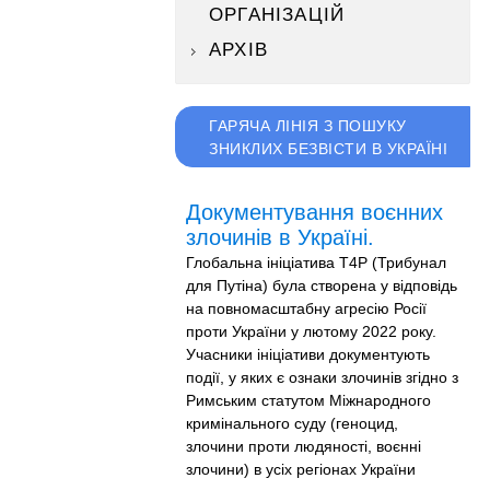
ОРГАНІЗАЦІЙ
АРХІВ
ГАРЯЧА ЛІНІЯ З ПОШУКУ
ЗНИКЛИХ БЕЗВІСТИ В УКРАЇНІ
Документування воєнних
злочинів в Україні.
Глобальна ініціатива T4P (Трибунал
для Путіна) була створена у відповідь
на повномасштабну агресію Росії
проти України у лютому 2022 року.
Учасники ініціативи документують
події, у яких є ознаки злочинів згідно з
Римським статутом Міжнародного
кримінального суду (геноцид,
злочини проти людяності, воєнні
злочини) в усіх регіонах України