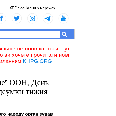
ХПГ в соціальних мережах
більше не оновлюється. Тут
що ви хочете прочитати нові
осиланням
KHPG.ORG
леї ООН, День
ідсумки тижня
ого народу організував