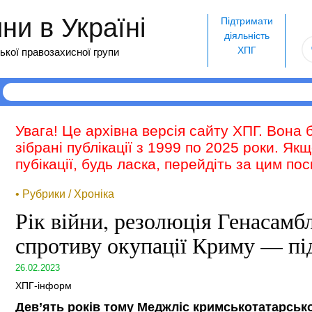
и в Україні
Підтримати
діяльність
ХПГ
ької правозахисної групи
Увага! Це архівна версія сайту ХПГ. Вона 
зібрані публікації з 1999 по 2025 роки. Як
пубікації, будь ласка, перейдіть за цим п
• Рубрики / Хроніка
Рік війни, резолюція Генасамб
спротиву окупації Криму — п
26.02.2023
ХПГ-інформ
Дев’ять років тому Меджліс кримськотатарськ