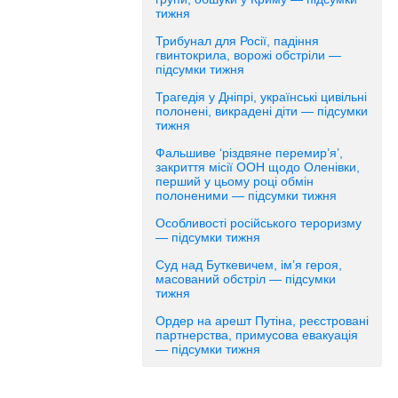
тижня
Трибунал для Росії, падіння
гвинтокрила, ворожі обстріли —
підсумки тижня
Трагедія у Дніпрі, українські цивільні
полонені, викрадені діти — підсумки
тижня
Фальшиве ‘різдвяне перемир’я’,
закриття місії ООН щодо Оленівки,
перший у цьому році обмін
полоненими — підсумки тижня
Особливості російського тероризму
— підсумки тижня
Суд над Буткевичем, ім’я героя,
масований обстріл — підсумки
тижня
Ордер на арешт Путіна, реєстровані
партнерства, примусова евакуація
— підсумки тижня