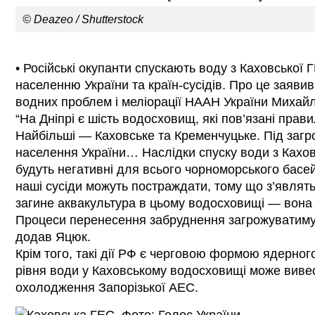
© Deazeo / Shutterstock
• Російські окупанти спускають воду з Каховської Г
населенню України та країн-сусідів. Про це заявив
водних проблем і меліорації НААН України Михайл
“На Дніпрі є шість водосховищ, які пов’язані прав
Найбільші — Каховське та Кременчуцьке. Під загро
населення України… Наслідки спуску води з Кахо
будуть негативні для всього чорноморського басейну
наші сусіди можуть постраждати, тому що з’являтьс
загине аквакультура в цьому водосховищі — вона 
Процеси перенесення забруднення загрожуватимут
додав Яцюк.
Крім того, такі дії РФ є черговою формою ядерног
рівня води у Каховському водосховищі може виве
охолодження Запорізької АЕС.