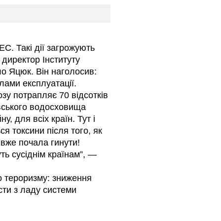
ЕС. Такі дії загрожують
 директор Інституту
о Яцюк. Він наголосив:
илами експлуатації.
зу потрапляє 70 відсотків
вського водосховища
, для всіх країн. Тут і
я токсини після того, як
вже почала гинути!
ь сусіднім країнам”, —
о тероризму: зниження
сти з ладу системи