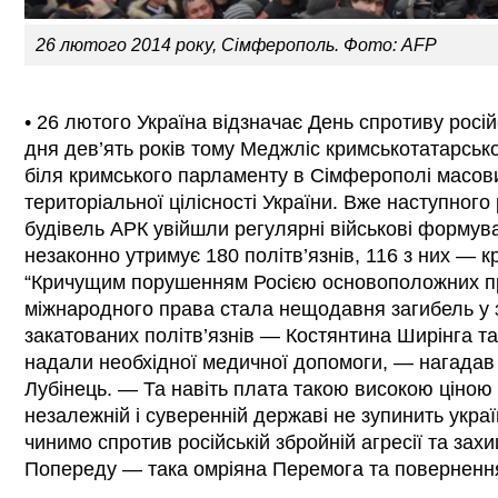
26 лютого 2014 року, Сімферополь. Фото: AFP
• 26 лютого Україна відзначає День спротиву росій
дня дев’ять років тому Меджліс кримськотатарськ
біля кримського парламенту в Сімферополі масови
територіальної цілісності України. Вже наступного
будівель АРК увійшли регулярні військові формув
незаконно утримує 180 політв’язнів, 116 з них — к
“Кричущим порушенням Росією основоположних п
міжнародного права стала нещодавня загибель у 
закатованих політв’язнів — Костянтина Ширінга т
надали необхідної медичної допомоги, — нагада
Лубінець. — Та навіть плата такою високою ціною 
незалежній і суверенній державі не зупинить украї
чинимо спротив російській збройній агресії та за
Попереду — така омріяна Перемога та повернення