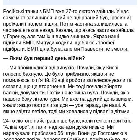
Російські танки з БМП вже 27-го лютого зайшли. У нас
саме міст залишився, який не підірваний був, [росіяни]
проїхали і полем пішли. Потім частина залишилась, а
частина втекла назад. Казали, що якась частина зайшла
у Горенку, але там їх швидко знищили. Якраз наші
підбили БМП. Ми туди ходили, щоб якісь трофеї
підібрати. БМП ціла була, але ми її завести не змогли.
—
Яким був перший день війни?
— Ми прокинулися від вибухів. Почули, як у Києві
голосно бахнуло. Це було приблизно, якщо я не
помиляюсь, о п’ятій. Жінці з роботи зателефонували та
сказали, що це вторгнення. Ми тоді почали збирати
валізи, документи. Потім наче тиша була. Почули, як з
нашого боку літало туди. Ми вже на другий день звикли,
знали: якщо постріли звідси — усе гаразд, це наші. А
якщо звідти летіло, тоді ми ховалися у підвалі з дітьми.
24-го лютого найстрашніше було, коли гелікоптери їхні,
“Алігатори”, літали над хатами дуже низько. Ми
нарахували приблизно 56 штук. Вони до Гостомелю в
аеропорт летіли. Аеропорт бомбили, помітно було, як