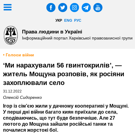
УКР
ENG
РУС
Права людини в Україні
Інформаційний портал Харківської правозахисної групи
• Голоси війни
‘Ми нарахували 56 гвинтокрилів’, —
житель Мощуна розповів, як росіяни
захоплювали село
31.12.2022
Олексій Сидоренко
Ігор із сім’єю жили у дачному кооперативі у Мощуні.
У перші дні війни багато киян приїхали до села,
сподіваючись, що тут буде безпечніше. Але 27
лютого до Мощуна зайшли російські танки та
почалися жорстокі бої.