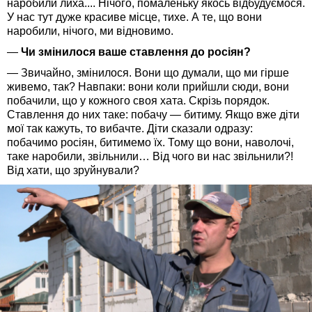
наробили лиха.... Нічого, помаленьку якось відбудуємося.
У нас тут дуже красиве місце, тихе. А те, що вони
наробили, нічого, ми відновимо.
—
Чи змінилося ваше ставлення до росіян?
— Звичайно, змінилося. Вони що думали, що ми гірше
живемо, так? Навпаки: вони коли прийшли сюди, вони
побачили, що у кожного своя хата. Скрізь порядок.
Ставлення до них таке: побачу — битиму. Якщо вже діти
мої так кажуть, то вибачте. Діти сказали одразу:
побачимо росіян, битимемо їх. Тому що вони, наволочі,
таке наробили, звільнили… Від чого ви нас звільнили?!
Від хати, що зруйнували?