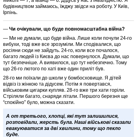
Миколі — 7, а Іванці — 6. Дідусь у нас з інвалідністю. Я
будівництвом займаюсь, їжджу звідси на роботу. У Київ,
Ірпінь.
—
Чи очікували, що буде повномасштабна війна?
— Ми не думали, що буде війна. Лише коли почули 24-го
вибухи, тоді вже все зрозуміли. Ми сподівалися, що
росіяни сюди не зайдуть. 24-го, коли все почалося,
багато людей із Києва до нас повернулося. Думали, що
тут безпечніше. А виявилося, що тут небезпечно. Тому
що 26-го лютого по хаті вже один приліт був.
28-го ми поїхали до школи у бомбосховище. Я дітей
відвіз із жінкою та дідусем. Потім я повертався,
військовим цигарки купляв. 28-го вже три хати горіли.
Стріляли багато, снаряди літали. Першого березня ще
“спокійно” було, можна сказати.
А от третього, хлопці, які тут залишилися,
розповідали, жерсть була. Наші військові сказали
евакуюватися за дві хвилини, тому що пекло
буде.