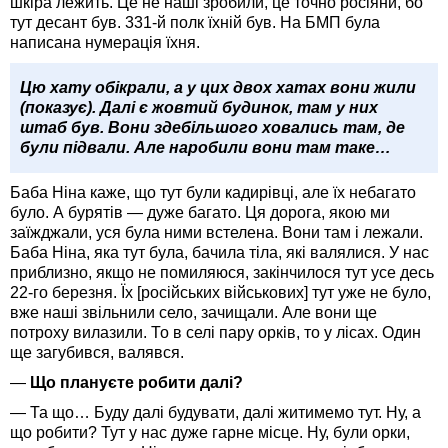
шкіра лежить. Це не наші зробили, це точно росіяни, бо
тут десант був. 331-й полк їхній був. На БМП була
написана нумерація їхня.
Цю хату обікрали, а у цих двох хатах вони жили
(показує). Далі є жовтий будинок, там у них
штаб був. Вони здебільшого ховались там, де
були підвали. Але наробили вони там таке…
Баба Ніна каже, що тут були кадирівці, але їх небагато
було. А бурятів — дуже багато. Ця дорога, якою ми
заїжджали, уся була ними встелена. Вони там і лежали.
Баба Ніна, яка тут була, бачила тіла, які валялися. У нас
приблизно, якщо не помиляюся, закінчилося тут усе десь
22-го березня. Їх [російських військових] тут уже не було,
вже наші звільнили село, зачищали. Але вони ще
потроху вилазили. То в селі пару орків, то у лісах. Один
ще загубився, валявся.
—
Що плануєте робити далі?
— Та що… Буду далі будувати, далі житимемо тут. Ну, а
що робити? Тут у нас дуже гарне місце. Ну, були орки,