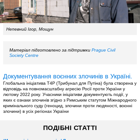
Непевний Ігор, Мощун
Матеріал підготовлено за підтримки
Prague Civil
Society Centre
Документування воєнних злочинів в Україні.
Глобальна ініціатива T4P (Трибунал для Путіна) була створена у
відповідь на повномасштабну агресію Росії проти України у
лютому 2022 року. Учасники ініціативи документують події, у
яких є ознаки злочинів згідно з Римським статутом Міжнародного
кримінального суду (геноцид, злочини проти людяності, воєнні
злочини) в усіх регіонах України
ПОДІБНІ СТАТТІ