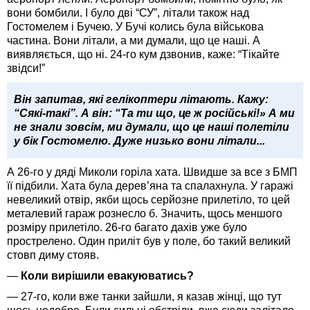
вони бомбили. І було дві “СУ”, літали також над
Гостомелем і Бучею. У Бучі колись була військова
частина. Вони літали, а ми думали, що це наші. А
виявляється, що ні. 24-го кум дзвонив, каже: “Тікайте
звідси!”
Він запитав, які гелікоптери літають. Кажу:
“Сякі-такі”. А він: “Та ти що, це ж російські!» А ми
не знали зовсім, ми думали, що це наші полетіли
у бік Гостомелю. Дуже низько вони літали...
А 26-го у дяді Миколи горіла хата. Швидше за все з БМП
її підбили. Хата була дерев’яна та спалахнула. У гаражі
невеликий отвір, якби щось серйозне прилетіло, то цей
металевий гараж рознесло б. Значить, щось меншого
розміру прилетіло. 26-го багато дахів уже було
прострелено. Один приліт був у поле, бо такий великий
стовп диму стояв.
—
Коли вирішили евакуюватись?
— 27-го, коли вже танки зайшли, я казав жінці, що тут