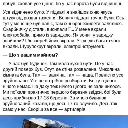
побув, сховав усе цінне, бо у нас ворота були відчинені.
Усе відчинено було. У підвалі я знайшов їхню якусь
штуку від розвантаження. Вони у підвалі точно були. Ось
тут у мене ще був навіс, там їхні бронежилети валялися.
Скарбничку дістали, висипали її... У мене вкрали
електробайк, прямо із зарядкою. Як вони ту зарядку
знайшли? І безперебійник вкрали. У сусідів багато чого
вкрали. Шурупокрут вкрали, електроінструмент.
—
Що з вашим майном?
— У нас був будинок. Там мала кухня бути. Це у нас
другий поверх був. Отут, де стіна розвалена, Миколина
кімната була. Там — Іванкіна, там — наша. Повністю усе
зруйновано. Усе це потрібно розбирати. Бо тут цілого
нічого немає. На даху теж нічого цілого не залишилося.
Ми поїхали практично першого березня звідси, бої були
десь приблизно 17-18 березня. За мною будинок
зруйнований, казали, що десь 17-го влучило. Десь так
само у нас. Скоріш за все — артилерія.