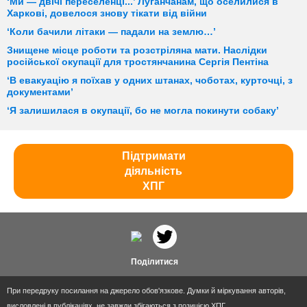
‘Ми — двічі переселенці...’ Луганчанам, що оселилися в
Харкові, довелося знову тікати від війни
‘Коли бачили літаки — падали на землю…’
Знищене місце роботи та розстріляна мати. Наслідки
російської окупації для тростянчанина Сергія Пентіна
‘В евакуацію я поїхав у одних штанах, чоботах, курточці, з
документами’
‘Я залишилася в окупації, бо не могла покинути собаку’
Підтримати
діяльність
ХПГ
Поділитися
При передруку посилання на джерело обов'язкове. Думки й міркування авторів,
висловлені в публікаціях, не завжди збігаються з позицією ХПГ