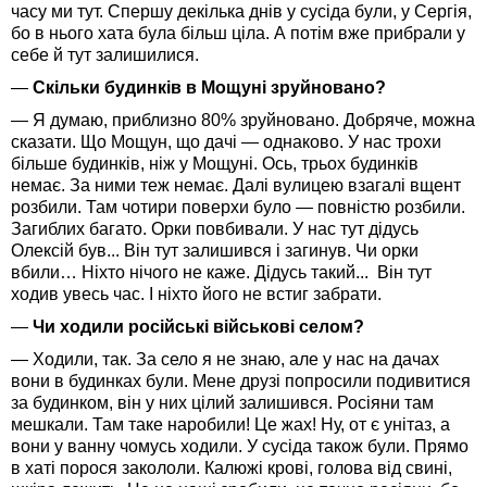
часу ми тут. Спершу декілька днів у сусіда були, у Сергія,
бо в нього хата була більш ціла. А потім вже прибрали у
себе й тут залишилися.
—
Скільки будинків в Мощуні зруйновано?
— Я думаю, приблизно 80% зруйновано. Добряче, можна
сказати. Що Мощун, що дачі — однаково. У нас трохи
більше будинків, ніж у Мощуні. Ось, трьох будинків
немає. За ними теж немає. Далі вулицею взагалі вщент
розбили. Там чотири поверхи було — повністю розбили.
Загиблих багато. Орки повбивали. У нас тут дідусь
Олексій був... Він тут залишився і загинув. Чи орки
вбили… Ніхто нічого не каже. Дідусь такий... Він тут
ходив увесь час. І ніхто його не встиг забрати.
—
Чи ходили російські військові селом
?
— Ходили, так. За село я не знаю, але у нас на дачах
вони в будинках були. Мене друзі попросили подивитися
за будинком, він у них цілий залишився. Росіяни там
мешкали. Там таке наробили! Це жах! Ну, от є унітаз, а
вони у ванну чомусь ходили. У сусіда також були. Прямо
в хаті порося закололи. Калюжі крові, голова від свині,