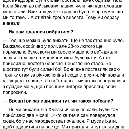
щось недобре. Були сильні обстріли, вже сюди залітало.
Коли бігали до військових наших, чули, як над головами
кулі літали. Вже тоді дуже страшно було. Я зрозумів, що
ми то таке… А от дітей треба вивезти. Тому ми одразу
вивезли.
—
Як вам вдалося вибратися?
— Тоді ще можна було виїхати. Ще не так страшно було.
Бахкало, особливо у полі, але 28-го лютого ще
нормально було, коли ми своєю машиною виїжджали
звідси. Тоді ще на машині можна було їхати. А вже
приблизно шостого березня небезпечно стало. Бо
шостого тут були сильні бої. Вони вже поставили свою
техніку отам за річкою Ірпінь і сюди стріляли. Ми поїхали
у Пущу, у сховище. Я своїх відвіз, і ми потім повернулися
з сусідом моїм, щоб воєнним цигарки привезти, вони
попросили.
—
Врешті ви залишилися тут, чи також поїхали?
— Ні, ми виїхали. На Хмельниччину поїхали. Були там
приблизно два місяці. 14-го квітня я сам повернувся
сюди, бо у нас мародерства почалися. Я мусив їхати,
щоб подивитися на все це. Ми приїхали, я тут кілька днів