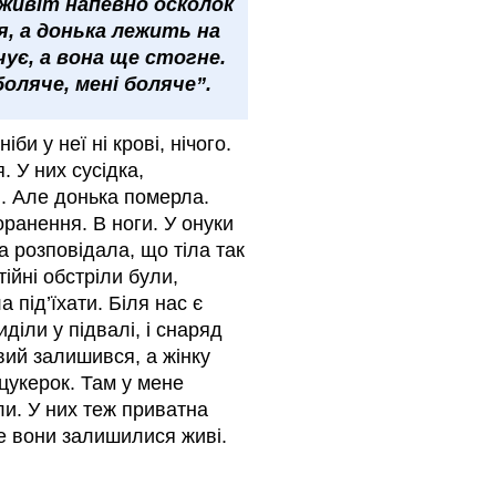
в живіт напевно осколок
я, а донька лежить на
чує, а вона ще стогне.
боляче, мені боляче”.
іби у неї ні крові, нічого.
. У них сусідка,
л. Але донька померла.
ранення. В ноги. У онуки
а розповідала, що тіла так
ійні обстріли були,
 під’їхати. Біля нас є
діли у підвалі, і снаряд
вий залишився, а жінку
цукерок. Там у мене
и. У них теж приватна
ле вони залишилися живі.