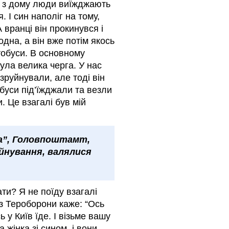
а з дому люди виїжджають
 І син наполіг на тому,
 вранці він прокинувся і
одна, а він вже потім якось
тобуси. В основному
Була велика черга. У нас
зруйнували, але тоді він
буси під’їжджали та везли
. Це взагалі був мій
на”, Головпоштамт,
уйнування, валялися
ати? Я не поїду взагалі
із Тероборони каже: “Ось
у Київ їде. І візьме вашу
 жінка зі сином, і вони