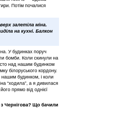
ртири. Потім почалися
верх залетіла міна.
діла на кухні. Балкон
на. У будинках поруч
али бомби. Коли скинули на
росто над нашим будинком
ямку білоруського кордону.
 нашим будинком, і коли
іна “ходила”, а я дивилася
 його прямо від однієї
 з Чернігова? Що бачили