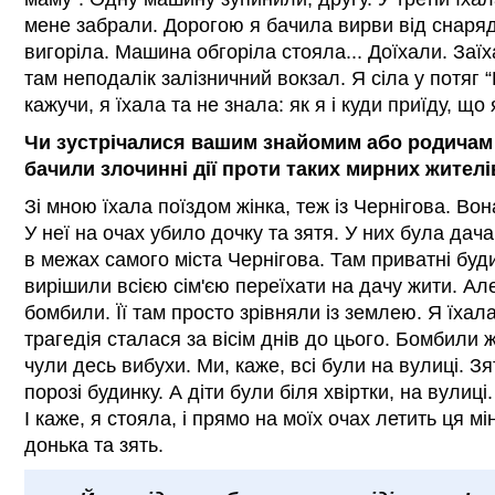
мене забрали. Дорогою я бачила вирви від снаряді
вигоріла. Машина обгоріла стояла... Доїхали. Заї
там неподалік залізничний вокзал. Я сіла у потяг “
кажучи, я їхала та не знала: як я і куди приїду, що
Чи зустрічалися вашим знайомим або родичам і
бачили злочинні дії проти таких мирних жителі
Зі мною їхала поїздом жінка, теж із Чернігова. Вон
У неї на очах убило дочку та зятя. У них була дач
в межах самого міста Чернігова. Там приватні буди
вирішили всією сім'єю переїхати на дачу жити. А
бомбили. Її там просто зрівняли із землею. Я їхала
трагедія сталася за вісім днів до цього. Бомбили 
чули десь вибухи. Ми, каже, всі були на вулиці. Зя
порозі будинку. А діти були біля хвіртки, на вулиці.
І каже, я стояла, і прямо на моїх очах летить ця м
донька та зять.