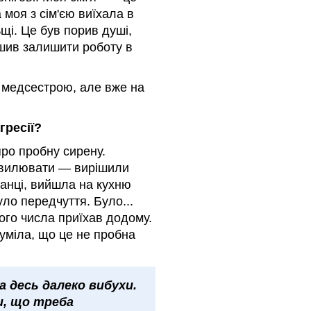
 моя з сім'єю виїхала в
щі. Це був порив душі,
ішив залишити роботу в
 медсестрою, але вже на
гресії?
про пробну сирену.
 хвилювати — вирішили
ранці, вийшла на кухню
уло передчуття. Було...
ього числа приїхав додому.
зуміла, що це не пробна
а десь далеко вибухи.
и, що треба