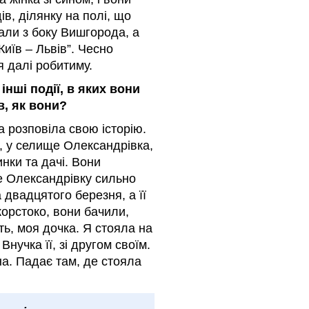
в, ділянку на полі, що
хали з боку Вишгорода, а
Київ – Львів”. Чесно
 я далі робитиму.
нші події, в яких вони
в, як вони?
а розповіла свою історію.
а, у селище Олександрівка,
нки та дачі. Вони
ле Олександрівку сильно
 двадцятого березня, а її
жорстоко, вони бачили,
ть, моя дочка. Я стояла на
 Внучка її, зі другом своїм.
іна. Падає там, де стояла