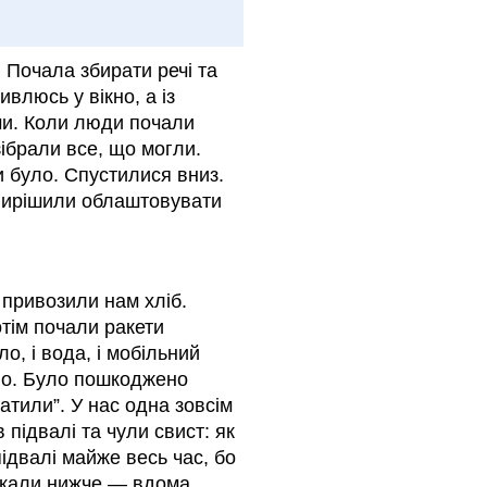
. Почала збирати речі та
влюсь у вікно, а із
ьми. Коли люди почали
ібрали все, що могли.
 було. Спустилися вниз.
, вирішили облаштовувати
 привозили нам хліб.
отім почали ракети
ло, і вода, і мобільний
кло. Було пошкоджено
атили”. У нас одна зовсім
 підвалі та чули свист: як
підвалі майже весь час, бо
мешкали нижче — вдома