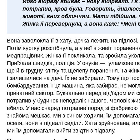
Його відразу вбиває – ногу відірвало. І 
потрапив, кров була. Говорить, дивлюс
животі, вниз обличчям. Мати підійшла, 
Жінка її перевернула, а вона каже: “Мені 
Вона заволокла її в хату. Дочка лежить на підлозі, н
Потім куртку розстібнула, а у неї в живіт поранення
медпрацівник. Жінка її покликала, та зробила уко
Приїхала швидка, поліція. У онуків — уламкове по
ще й в грудну клітку та щелепу поранення. Та жінк
і залишилися на дачі. Їх не забирали. Тому що пост
бомбардування. І ця машина, яка забирає, не могла
приватний сектор. Буквально перед від'їздом ми си
потрапив у будинок неподалік нашого. Чоловік жи
вбило. У нас снаряд потрапив поряд зі фабрикою 
знайома мешкає. Ми з сином ходили, їм допомагал
оселя, вони в підвалі сиділи. Хата зруйнована, а
Ми їм допомагали вийти звідти з підвалу.