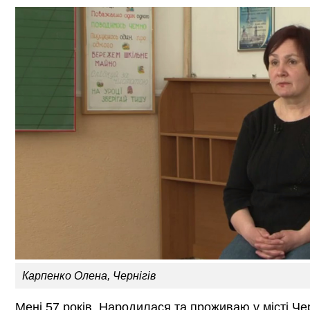
Карпенко Олена, Чернігів
Мені 57 років. Народилася та проживаю у місті Че