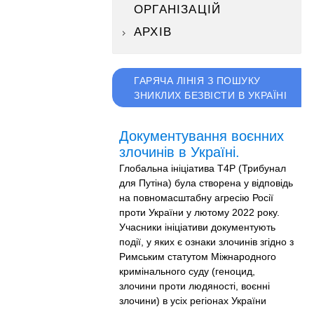
ОРГАНІЗАЦІЙ
АРХІВ
ГАРЯЧА ЛІНІЯ З ПОШУКУ
ЗНИКЛИХ БЕЗВІСТИ В УКРАЇНІ
Документування воєнних
злочинів в Україні.
Глобальна ініціатива T4P (Трибунал
для Путіна) була створена у відповідь
на повномасштабну агресію Росії
проти України у лютому 2022 року.
Учасники ініціативи документують
події, у яких є ознаки злочинів згідно з
Римським статутом Міжнародного
кримінального суду (геноцид,
злочини проти людяності, воєнні
злочини) в усіх регіонах України