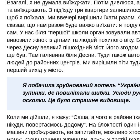
Взагалі, я не думала виїжджати. Потім дивлюся, 
та виїжджають. З під'їзду три квартири залишилося.
щоб я поїхала. Ми ввечері вирішили їхати разом. А
сказав, що нам разом буде важко виїхати: я поїду 
сам. У нас біля “першої” школи організовували ав
вивозили жінок із дітьми та людей похилого віку. 
через Десну великий пішохідний міст. Його згодом 
ще був. Там галявина біля Десни. Туди також авто
людей до районних центрів. Ми вирішили піти туди
перший вихід у місто.
Я побачила зруйнований готель “Украї
зупинки, де повилітали шибки. Усюди р
осколки. Це було страшне видовище.
Коли ми дійшли, я кажу: “Саша, а чого в райони їх
нікуди, повертаємось додому”. На блокпості один 
машини проїжджають, ви запитайте, можливо хтось 
маму”. Одну машину зупинили, другу. У третій їхала