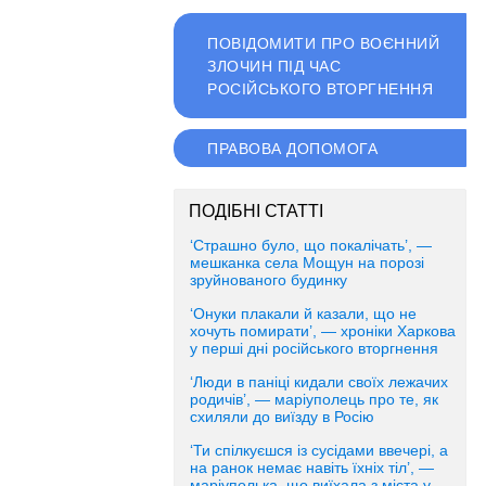
ПОВІДОМИТИ ПРО ВОЄННИЙ
ЗЛОЧИН ПІД ЧАС
РОСІЙСЬКОГО ВТОРГНЕННЯ
ПРАВОВА ДОПОМОГА
ПОДІБНІ СТАТТІ
‘Страшно було, що покалічать’, —
мешканка села Мощун на порозі
зруйнованого будинку
‘Онуки плакали й казали, що не
хочуть помирати’, — хроніки Харкова
у перші дні російського вторгнення
‘Люди в паніці кидали своїх лежачих
родичів’, — маріуполець про те, як
схиляли до виїзду в Росію
‘Ти спілкуєшся із сусідами ввечері, а
на ранок немає навіть їхніх тіл’, —
маріуполька, що виїхала з міста у