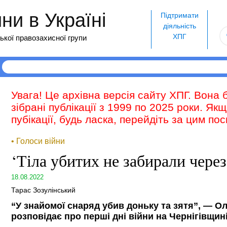
и в Україні
Підтримати
діяльність
ХПГ
ької правозахисної групи
Увага! Це архівна версія сайту ХПГ. Вона 
зібрані публікації з 1999 по 2025 роки. Як
пубікації, будь ласка, перейдіть за цим п
• Голоси війни
‘Тіла убитих не забирали через
18.08.2022
Тарас Зозулінський
“У знайомої снаряд убив доньку та зятя”, — О
розповідає про перші дні війни на Чернігівщині