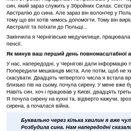
син, який зараз служить у Збройних Силах. Сестра
Австралію до сина. Але зараз він волонтер у Поль
тому що він хотів чимось допомогти. Тому він вир
Австралії та поїхати до Польщі...
Закінчила я Чернігівське медучилище, працювала
пенсії.
Як минув ваш перший день повномасштабної а
У нас, напередодні, у Чернігові дали інформацію 
Попередили мешканців міста. Але потім, щоб не
скасувати. Двадцять четвертого числа я встала в
близько пів на сьому, почула сирену. У мене вже б
Навіть син, хоч і працював у Києві, двадцять трет
Я почула сирену на кухні та, відверто кажучи, зро
сирена, а почалася війна.
Буквально через кілька хвилин я вже чул
Розбудила сина. Нам напередодні сказал