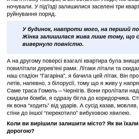
ночували. У під'їзді залишилися заселені три ква
руйнування поряд.
У будинок, навпроти мого, на перший по
Жінка залишилася жива лише тому, що си
вивернуло повністю.
А на другому поверсі взагалі квартира була знище
повилітали дерев'яні рами. Літаки літали та скид
наш стадіон “Гагаріна”, я бачила цей літак. Він п
летів, напевно, з білорусії, тому що я живу у напр
Саме траса Гомель – Чернігів. Вони пролітали над
скидали бомби, я одразу бігла до коридорчика. Ст
як вона “ходить” від ударів. А сусід казав, мовляв,
стіни до іншої “перекотило” вибуховою хвилею.
Коли ви вирішили залишити місто? Як ви їхали
дорогою?