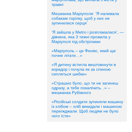
травні
Мешканка Маріуполя: ‘Я наливала
собакам горілку, щоб у них не
зупинилися серця’
‘Я зайшла у Metro і розплакалася’, —
дівчина, яка 3 тижні прожила у
Маріуполі під обстрілами
«Маріуполь – це Фенікс, який ще
почне літати…»
«Я дитину встигла виштовхнути в
коридор і почула як за спиною
сипляться шибки»
«Страшно було, що ти не загинеш
одразу, а тебе покалічить...» –
мешканка Рубіжного
«Російські солдати зупиняли машину
із хлібом – хліб викидали і машиною
переїжджали. Щоб людям не було
чого їсти»