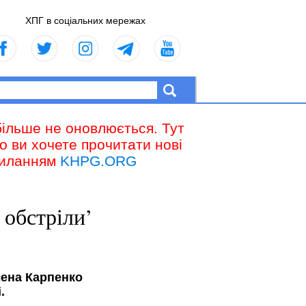
ХПГ в соціальних мережах
більше не оновлюється. Тут
що ви хочете прочитати нові
осиланням
KHPG.ORG
 обстріли’
лена Карпенко
.