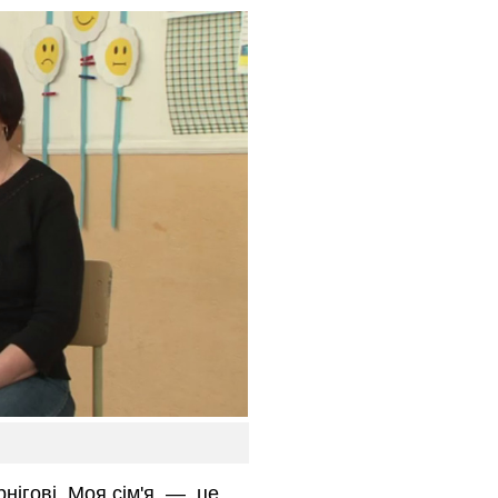
рнігові. Моя сім'я — це