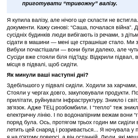
приготувати “тривожну” валізу.
Я купила валізу, але нічого ще скласти не встигла
документи. Кажу синові: “Саша, почалася війна”. Ди
сусідніх будинків люди вибігають із речами, з діт
сідати в машини — мені ще страшніше стало. Ми з
Вибухи почастішали — вони були далеко, але чути
Сусіди вже стояли біля під'їзду. Відкрили підвал
місця в підвалі, щоб сидіти.
Як минули ваші наступні дні?
Здебільшого у підвалі сиділи. Ходили за харчами,
Стояли у чергах довго, закуповували продукти. П
прилітати, руйнувати інфраструктуру. Зникло і світ
зв'язок. Адже ТЕЦ розбомбили. І “тепло” теж зни
електричну лінію. І по водонапірним вежам вони “г
поряд була. Ось, протягом трьох годин ми сиділи в
летить цей снаряд і розривається... Я ночувала у 
я на п'ятому поверсі, а він останній. Люди, які 