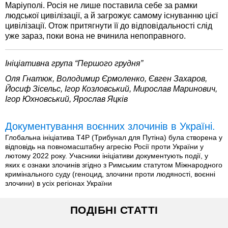
Маріуполі. Росія не лише поставила себе за рамки
людської цивілізації, а й загрожує самому існуванню цієї
цивілізації. Отож притягнути її до відповідальності слід
уже зараз, поки вона не вчинила непоправного.
Ініціативна група “Першого грудня”
Оля Гнатюк, Володимир Єрмоленко, Євген Захаров,
Йосиф Зісельс, Ігор Козловський, Мирослав Маринович,
Ігор Юхновський, Ярослав Яцків
Документування воєнних злочинів в Україні.
Глобальна ініціатива T4P (Трибунал для Путіна) була створена у
відповідь на повномасштабну агресію Росії проти України у
лютому 2022 року. Учасники ініціативи документують події, у
яких є ознаки злочинів згідно з Римським статутом Міжнародного
кримінального суду (геноцид, злочини проти людяності, воєнні
злочини) в усіх регіонах України
ПОДІБНІ СТАТТІ