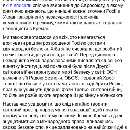
які
підписали
спільне звернення до Євросоюзу, в якому
фактично визнають, що нинішні воєнні злочини Росії в
Україні закорінені у незасудженості злочинів
комуністичного режиму, якими так пишаються справжні
неонацисти в Кремлі.
Ми також звертаємося до всіх, хто намагається
врятувати рештки розтрощеної Росією системи
міжнародної безпеки. Хіба ж не очевидно, що розбитий
глечик склеїти докупи не вдасться? Перед цинічною
безкарністю Росії паралізованими виявляються всі без
винятку інституції, які покликані були після Другої
світової війни гарантувати мир і безпеку у світі: ООН
включно з її Радою Безпеки, ОБСЄ, Червоний Хрест
тощо. І що більше у світі намагаються задобрити Росію,
прагнучи уникнути ядерної фази Третьої світової війни,
то більше розбещують агресора й цю війну наближають.
Настав час усвідомити, що слід негайно творити
світовий простір порозуміння і взаємодії, щоб почати
формувати нову систему безпеки. Інакше Кремль і далі
знущатиметься з міжнародного права, впиваючись
своєю безкарністю, як це заплановано на найближчі дні в