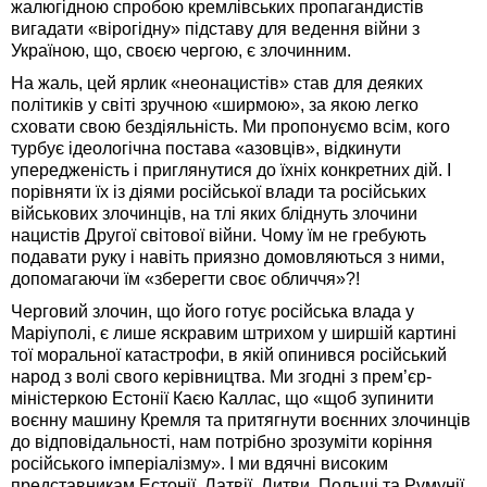
жалюгідною спробою кремлівських пропагандистів
вигадати «вірогідну» підставу для ведення війни з
Україною, що, своєю чергою, є злочинним.
На жаль, цей ярлик «неонацистів» став для деяких
політиків у світі зручною «ширмою», за якою легко
сховати свою бездіяльність. Ми пропонуємо всім, кого
турбує ідеологічна постава «азовців», відкинути
упередженість і приглянутися до їхніх конкретних дій. І
порівняти їх із діями російської влади та російських
військових злочинців, на тлі яких бліднуть злочини
нацистів Другої світової війни. Чому їм не гребують
подавати руку і навіть приязно домовляються з ними,
допомагаючи їм «зберегти своє обличчя»?!
Черговий злочин, що його готує російська влада у
Маріуполі, є лише яскравим штрихом у ширшій картині
тої моральної катастрофи, в якій опинився російський
народ з волі свого керівництва. Ми згодні з прем’єр-
міністеркою Естонії Каєю Каллас, що «щоб зупинити
воєнну машину Кремля та притягнути воєнних злочинців
до відповідальності, нам потрібно зрозуміти коріння
російського імперіалізму». І ми вдячні високим
представникам Естонії, Латвії, Литви, Польщі та Румунії,