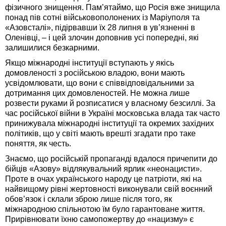
фізичного знищення. Пам’ятаймо, що Росія вже знищила
понад пів сотні військовополонених із Маріуполя та
«Азовсталі», підірвавши їх 28 липня в ув’язненні в
Оленівці, – і цей злочин доповнив усі попередні, які
залишилися безкарними.
Якщо міжнародні інституції вступають у якісь
домовленості з російською владою, вони мають
усвідомлювати, що вони є співвідповідальними за
дотримання цих домовленостей. Не можна лише
розвести руками й розписатися у власному безсиллі. За
час російської війни в Україні московська влада так часто
принижувала міжнародні інституції та окремих західних
політиків, що у світі мають врешті згадати про таке
поняття, як честь.
Знаємо, що російській пропаганді вдалося причепити до
бійців «Азову» відлякувальний ярлик «неонацисти».
Проте в очах українського народу це патріоти, які на
найвищому рівні жертовності виконували свій воєнний
обов’язок і склали зброю лише після того, як
міжнародною спільнотою їм було гарантоване життя.
Прирівнювати їхню самопожертву до «нацизму» є