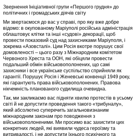
Звернення Ініціативної групи «Першого грудня» до
політичних і громадських діячів світу
Ми звертаємося до вас у справі, про яку вже добре
відомо: в окупованому Маріуполі російська адміністрація
облаштовує клітки та інші «судові» декорації, щоб
провести показовий суд над захисниками Маріуполя, і
зокрема «Азовсталі». Цим Росія вкотре порушує свої
домовленості – цього разу з Міжнародним комітетом
Червоного Хреста та ООН, які обіцяли провести
подальший обмін військовополонених, що самі
захисники і все українське суспільство сприйняли як
гарантії. Порушує Росія і Женевські конвенції 1949 року,
які гарантують права військовополонених. Правова
нікчемність планованого судилища очевидна.
Так, ми закликаємо вас підняти хвилю протестів в усьому
світі й не допустити проведення такого «трибуналу»,
який абсолютно суперечить загальновизнаним
міжнародним законам про поводження з
військовополоненими. Ми просимо вас захистити цих
конкретних людей, які виявили чудеса героїзму та
витривалості, і не допустити їхнього психічного та