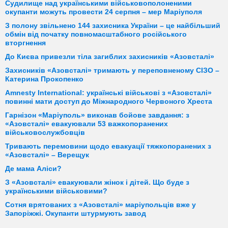
Судилище над українськими військовополоненими
окупанти можуть провести 24 серпня – мер Маріуполя
З полону звільнено 144 захисника України – це найбільший
обмін від початку повномасштабного російського
вторгнення
До Києва привезли тіла загиблих захисників «Азовсталі»
Захисників «Азовсталі» тримають у переповненому СІЗО –
Катерина Прокопенко
Amnesty International: українські військові з «Азовсталі»
повинні мати доступ до Міжнародного Червоного Хреста
Гарнізон «Маріуполь» виконав бойове завдання: з
«Азовсталі» евакуювали 53 важкопоранених
військовослужбовців
Тривають перемовини щодо евакуації тяжкопоранених з
«Азовсталі» – Верещук
Де мама Аліси?
З «Азовсталі» евакуювали жінок і дітей. Що буде з
українськими військовими?
Сотня врятованих з «Азовсталі» маріупольців вже у
Запоріжжі. Окупанти штурмують завод