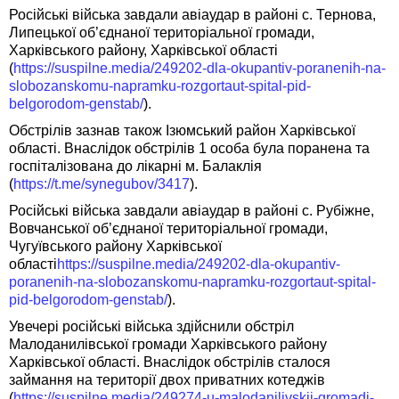
Російські війська завдали авіаудар в районі с. Тернова,
Липецької об’єднаної територіальної громади,
Харківського району, Харківської області
(
https://suspilne.media/249202-dla-okupantiv-poranenih-na-
slobozanskomu-napramku-rozgortaut-spital-pid-
belgorodom-genstab/
).
Обстрілів зазнав також Ізюмський район Харківської
області. Внаслідок обстрілів 1 особа була поранена та
госпіталізована до лікарні м. Балаклія
(
https://t.me/synegubov/3417
).
Російські війська завдали авіаудар в районі с. Рубіжне,
Вовчанської об’єднаної територіальної громади,
Чугуївського району Харківської
області
https://suspilne.media/249202-dla-okupantiv-
poranenih-na-slobozanskomu-napramku-rozgortaut-spital-
pid-belgorodom-genstab/
).
Увечері російські війська здійснили обстріл
Малоданилівської громади Харківського району
Харківської області. Внаслідок обстрілів сталося
займання на території двох приватних котеджів
(
https://suspilne.media/249274-u-malodanilivskij-gromadi-