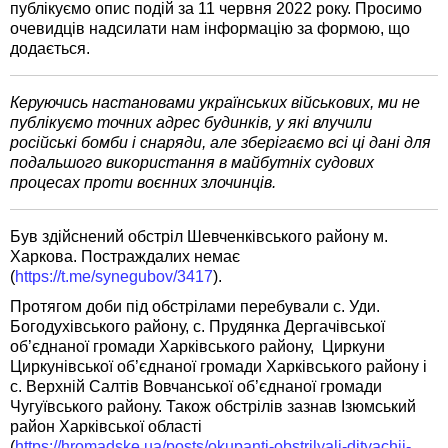
публікуємо опис подій за 11 червня 2022 року. Просимо
очевидців надсилати нам інформацію за формою, що
додається.
Керуючись настановами українських військових, ми не
публікуємо точних адрес будинків, у які влучили
російські бомби і снаряди, але зберігаємо всі ці дані для
подальшого використання в майбутніх судових
процесах проти воєнних злочинців.
Був здійснений обстріл Шевченківського району м.
Харкова. Постраждалих немає
(
https://t.me/synegubov/3417
).
Протягом доби під обстрілами перебували с. Уди.
Богодухівського району, с. Прудянка Дергачівської
об’єднаної громади Харківського району, Циркуни
Циркунівської об’єднаної громади Харківського району і
с. Верхній Салтів Вовчанської об’єднаної громади
Чугуївського району. Також обстрілів зазнав Ізюмський
район Харківської області
(
https://hromadske.ua/posts/okupanti-obstrilyali-dityachij-