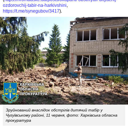
ozdorovchij-tabir-na-harkivshini
,
https://t.me/synegubov/3417
).
Зруйнований внаслідок обстрілів дитячий табір у
Чугуївському районі, 11 червня, фото: Харківська обласна
прокуратура