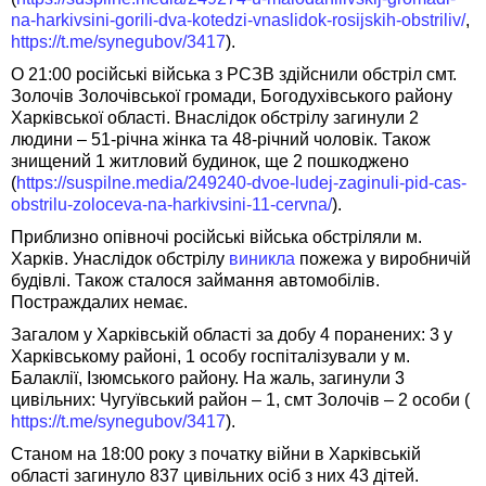
na-harkivsini-gorili-dva-kotedzi-vnaslidok-rosijskih-obstriliv/
,
https://t.me/synegubov/3417
).
О 21:00 російські війська з РСЗВ здійснили обстріл смт.
Золочів Золочівської громади, Богодухівського району
Харківської області. Внаслідок обстрілу загинули 2
людини – 51-річна жінка та 48-річний чоловік. Також
знищений 1 житловий будинок, ще 2 пошкоджено
(
https://suspilne.media/249240-dvoe-ludej-zaginuli-pid-cas-
obstrilu-zoloceva-na-harkivsini-11-cervna/
).
Приблизно опівночі російські війська обстріляли м.
Харків. Унаслідок обстрілу
виникла
пожежа у виробничій
будівлі. Також сталося займання автомобілів.
Постраждалих немає.
Загалом у Харківській області за добу 4 поранених: 3 у
Харківському районі, 1 особу госпіталізували у м.
Балаклії, Ізюмського району. На жаль, загинули 3
цивільних: Чугуївський район – 1, смт Золочів – 2 особи (
https://t.me/synegubov/3417
).
Станом на 18:00 року з початку війни в Харківській
області загинуло 837 цивільних осіб з них 43 дітей.