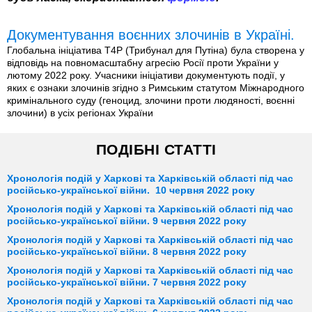
Документування воєнних злочинів в Україні.
Глобальна ініціатива T4P (Трибунал для Путіна) була створена у
відповідь на повномасштабну агресію Росії проти України у
лютому 2022 року. Учасники ініціативи документують події, у
яких є ознаки злочинів згідно з Римським статутом Міжнародного
кримінального суду (геноцид, злочини проти людяності, воєнні
злочини) в усіх регіонах України
ПОДІБНІ СТАТТІ
Хронологія подій у Харкові та Харківській області під час
російсько-української війни. 10 червня 2022 року
Хронологія подій у Харкові та Харківській області під час
російсько-української війни. 9 червня 2022 року
Хронологія подій у Харкові та Харківській області під час
російсько-української війни. 8 червня 2022 року
Хронологія подій у Харкові та Харківській області під час
російсько-української війни. 7 червня 2022 року
Хронологія подій у Харкові та Харківській області під час