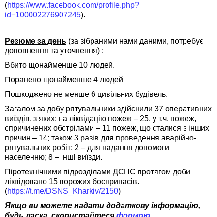
(
https://www.facebook.com/profile.php?
id=100002276907245
).
Резюме за день
(за зібраними нами даними, потребує
доповнення та уточнення) :
Вбито щонайменше 10 людей.
Поранено щонайменше 4 людей.
Пошкоджено не менше 6 цивільних будівель.
Загалом за добу рятувальники здійснили 37 оперативних
виїздів, з яких: на ліквідацію пожеж – 25, у т.ч. пожеж,
спричинених обстрілами – 11 пожеж, що сталися з інших
причин – 14; також 3 разів для проведення аварійно-
рятувальних робіт; 2 – для надання допомоги
населенню; 8 – інші виїзди.
Піротехнічними підрозділами ДСНС протягом доби
ліквідовано 15 ворожих боєприпасів.
(
https://t.me/DSNS_Kharkiv/2150
)
Якщо ви можете надати додаткову інформацію,
будь ласка, скористайтеся
формою
.