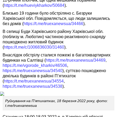
11-річний хлопчик, ще одна мешканка поранена
(
https://t.me/hueviykharkov/50684
).
Близько 19 години було обстріляно с. Безруки
Харківської обл. Повідомляється, що люди залишились
без домів (
https://t.me/truexanewsua/34466
).
В селищі Буди Харківського району Харківської обл.
(поблизу м. Люботин) частиною реактивного снаряду
пошкоджено житловий будинок
(
https://t.me/c/1006836030/31460
).
Внаслідок обстрілу сталися пожежі в багатоквартирних
будинках на Салтівці (
https://t.me/truexanewsua/34469
,
https://t.me/vgorode_kharkiv/46506
,
https://t.me/truexanewsua/34540
), суттєво пошкоджено
декілька будинків в районі П’ятихаток
(
https://t.me/truexanewsua/34554
,
https://t.me/truexanewsua/34538
).
Руйнування на П’ятихатках, 18 березня 2022 року, фото:
t.me/truexanewsua
Станом на 18:00 18.03.2022 р. в Харківській області