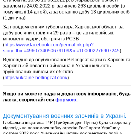
загалом із 24.02.2022 р. загинуло 263 цивільні особи (в
тому числі 14 дітей), а за останню добу 13 цивільних осіб
(1 дитина).
За повідомленням губернатора Харківської області за
добу росіяни стріляли 29 разів – це артилерійські,
мінометні удари, обстріли із РСЗВ
(
https://www.facebook.com/permalink.php?
story_fbid=4960734050679109&id=100002276907245
).
Відповідно до опублікованої Bellingcat карти в Харкові та
Харківській області найбільша в Україні кількість
зруйнованих цивільних об’єктів
(
https://ukraine.bellingcat.com/
).
Якщо ви можете надати додаткову інформацію, будь
ласка, скористайтеся
формою
.
Документування воєнних злочинів в Україні.
Глобальна ініціатива T4P (Трибунал для Путіна) була створена у
відповідь на повномасштабну агресію Росії проти України у
лютому 2022 року. Учасники ініціативи документують події, у