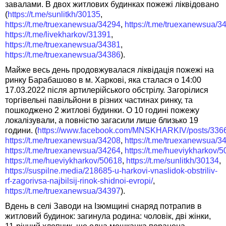
завалами. В двох житлових будинках пожежі ліквідовано
(
https://t.me/sunlitkh/30135
,
https://t.me/truexanewsua/34294
,
https://t.me/truexanewsua/3
https://t.me/livekharkov/31391
,
https://t.me/truexanewsua/34381
,
https://t.me/truexanewsua/34386
).
Майже весь день продовжувалася ліквідація пожежі на
ринку Барабашово в м. Харкові, яка сталася о 14:00
17.03.2022 після артилерійського обстрілу. Загорілися
торгівельні павільйони в різних частинах ринку, та
пошкоджено 2 житлові будинки. О 10 годині пожежу
локалізували, а повністю загасили лише близько 19
години. (
https://www.facebook.com/MNSKHARKIV/posts/33
https://t.me/truexanewsua/34208
,
https://t.me/truexanewsua/3
https://t.me/truexanewsua/34264
,
https://t.me/hueviykharkov/
https://t.me/hueviykharkov/50618
,
https://t.me/sunlitkh/30134
,
https://suspilne.media/218685-u-harkovi-vnaslidok-obstriliv-
rf-zagorivsa-najbilsij-rinok-shidnoi-evropi/
,
https://t.me/truexanewsua/34397
).
Вдень в селі Заводи на Ізюмщині снаряд потрапив в
житловий будинок: загинула родина: чоловік, дві жінки,