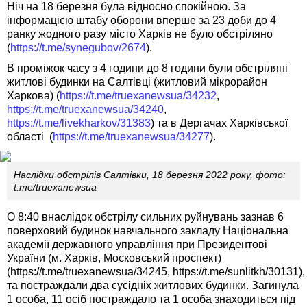
Ніч на 18 березня була відносно спокійною. За
інформацією штабу оборони вперше за 23 доби до 4
ранку жодного разу місто Харків не було обстріляно
(
https://t.me/synegubov/2674
).
В проміжок часу з 4 години до 8 години були обстріляні
житлові будинки на Салтівці (житловий мікрорайон
Харкова) (
https://t.me/truexanewsua/34232
,
https://t.me/truexanewsua/34240
,
https://t.me/livekharkov/31383
) та в Дергачах Харківської
області (
https://t.me/truexanewsua/34277
).
Наслідки обстрілів Салтівки, 18 березня 2022 року, фото:
t.me/truexanewsua
О 8:40 внаслідок обстрілу сильних руйнувань зазнав 6
поверховий будинок навчального закладу Національна
академії державного управління при Президентові
України (м. Харків, Московський проспект)
(https://t.me/truexanewsua/34245, https://t.me/sunlitkh/30131),
та постраждали два сусідніх житлових будинки. Загинула
1 особа, 11 осіб постраждало та 1 особа знаходиться під