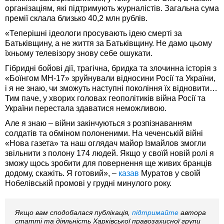
організаціям, які підтримують журналістів. Загальна сума
премії склала близько 40,2 млн рублів.
«Теперішні ідеологи просувають ідею смерті за
Батьківщину, а не життя за Батьківщину. Не дамо цьому
їхньому телевізору знову себе ошукати.
Гібридні бойові дії, трагічна, бридка та злочинна історія з
«Боїнгом MH-17» зруйнували відносини Росії та України,
і я не знаю, чи зможуть наступні покоління їх відновити…
Тим паче, у хворих головах геополітиків війна Росії та
України перестала здаватися неможливою.
Але я знаю – війни закінчуються з розпізнаванням
солдатів та обміном полоненими. На чеченській війні
«Нова газета» та наш оглядач майор Ізмайлов змогли
звільнити з полону 174 людей. Якщо у своїй новій ролі я
зможу щось зробити для повернення ще живих бранців
додому, скажіть. Я готовий», –
казав
Муратов у своїй
Нобелівській промові у грудні минулого року.
Якщо вам сподобалася публікація,
підтримайте
автора
статті та діяльність Харківської правозахисної групи