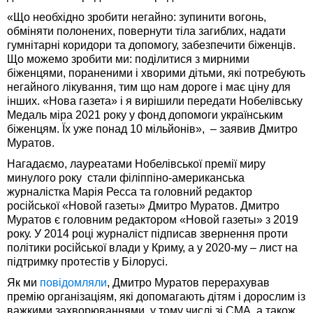
«Що необхідно зробити негайно: зупинити вогонь,
обміняти полонених, повернути тіла загиблих, надати
гумнітарні коридори та допомогу, забезпечити біженців.
Що можемо зробити ми: поділитися з мирними
біженцями, пораненими і хворими дітьми, які потребують
негайного лікування, тим що нам дороге і має ціну для
інших. «Нова газета» і я вирішили передати Нобелівську
Медаль міра 2021 року у фонд допомоги українським
біженцям. Їх уже понад 10 мільйонів», – заявив Дмитро
Муратов.
Нагадаємо, лауреатами Нобелівської премії миру
минулого року стали філіппіно-американська
журналістка Марія Ресса та головний редактор
російської «Новой газеты» Дмитро Муратов. Дмитро
Муратов є головним редактором «Новой газеты» з 2019
року. У 2014 році журналіст підписав звернення проти
політики російської влади у Криму, а у 2020-му – лист на
підтримку протестів у Білорусі.
Як ми
повідомляли
, Дмитро Муратов перерахував
премію організаціям, які допомагають дітям і дорослим із
важкими захворюваннями, у тому числі зі СМА, а також