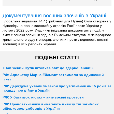
Документування воєнних злочинів в Україні.
Глобальна ініціатива T4P (Трибунал для Путіна) була створена у
відповідь на повномасштабну агресію Росії проти України у
лютому 2022 року. Учасники ініціативи документують події, у
яких є ознаки злочинів згідно з Римським статутом Міжнародного
кримінального суду (геноцид, злочини проти людяності, воєнні
злочини) в усіх регіонах України
ПОДІБНІ СТАТТІ
«Навіжений Путін штовхає світ до ядерної війни!»
РФ: Адвокатку Марію Ейсмонт затримали за одиночний
пікет
РФ: Держдума ухвалила закон про ув’язнення на 15 років за
правду про війну в Україні
РФ: У багатьох містах – антивоєнні протести
РФ: Правозахисники вимагають вивозу тіл загиблих
військовослужбовців з України