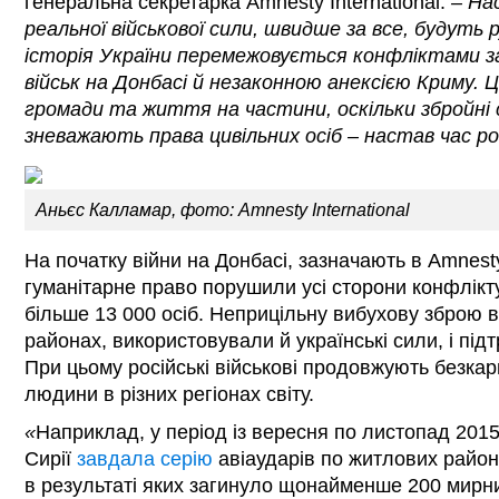
генеральна секретарка Amnesty International.
– Нас
реальної військової сили, швидше за все, будуть 
історія України перемежовується конфліктами з
військ на Донбасі й незаконною анексією Криму. Ц
громади та життя на частини, оскільки збройні 
зневажають права цивільних осіб – настав час ро
Аньєс Калламар, фото: Amnesty International
На початку війни на Донбасі, зазначають в Amnesty
гуманітарне право порушили усі сторони конфлікту
більше 13 000 осіб. Неприцільну вибухову зброю 
районах, використовували й українські сили, і під
При цьому російські військові продовжують безка
людини в різних регіонах світу.
«
Наприклад, у період із вересня по листопад 2015 
Сирії
завдала серію
авіаударів по житлових района
в результаті яких загинуло щонайменше 200 мирни