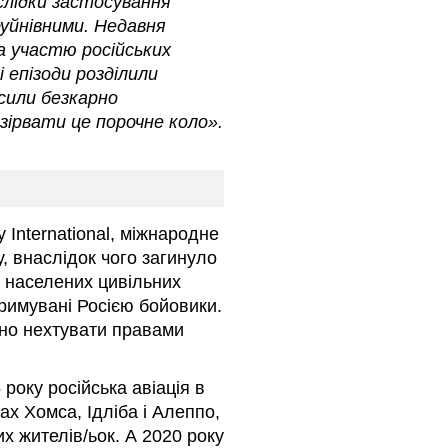
лідки застосування
руйнівними. Недавня
а участю російських
і епізоди розділили
сили безкарно
зірвати це порочне коло».
 International, міжнародне
, внаслідок чого загинуло
в населених цивільних
тримувані Росією бойовики.
рно нехтувати правами
року російська авіація в
х Хомса, Ідліба і Алеппо,
х жителів/ьок. А 2020 року