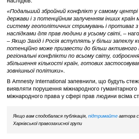
наслідків.
«Подальший збройний конфлікт у самому центрі 
держави і з потенційним залученням інших країн
систему геополітичних стримувань і противаг з
наслідками для прав людини в усьому світі
, – на
–
Якщо Захід і Росія вступлять у більш запеклу 
потенційно може призвести до більш активного 
регіональні конфлікти по всьому світу, озброєнн
збільшення кількості країн, готових застосовува
зовнішньої політики
».
В Amnesty International запевнили, що будуть стеж
виявляти порушення міжнародного гуманітарного пр
міжнародного права у сфері прав людини всіма с
Якщо вам сподобалася публікація,
підтримайте
автора с
Харківської правозахисної групи