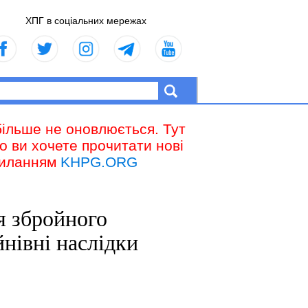
ХПГ в соціальних мережах
більше не оновлюється. Тут
що ви хочете прочитати нові
осиланням
KHPG.ORG
ія збройного
йнівні наслідки