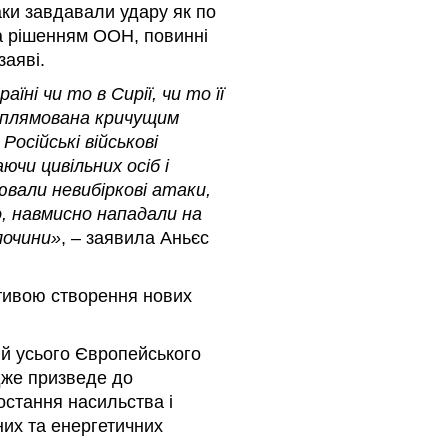
таки завдавали удару як по
 за рішенням ООН, повинні
 заяві.
аїні чи то в Сирії, чи то її
 заплямована кричущим
осійські військові
ючи цивільних осіб і
нювали невибіркові атаки,
о, навмисно нападали на
злочини»
, – заявила Аньєс
ктивою створення нових
е й усього Європейського
адже призведе до
остання насильства і
них та енергетичних