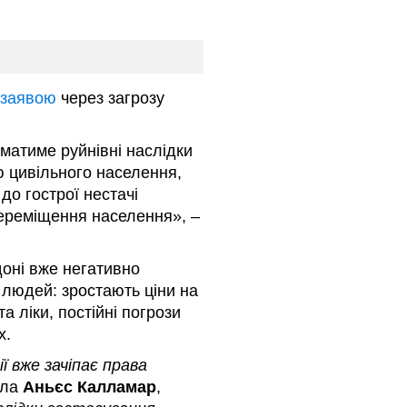
 заявою
через загрозу
 матиме руйнівні наслідки
ю цивільного населення,
до гострої нестачі
ереміщення населення», –
оні вже негативно
а людей: зростають ціни на
а ліки, постійні погрози
х.
ї вже зачіпає права
ила
Аньєс Калламар
,