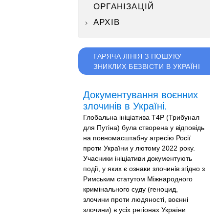
ОРГАНІЗАЦІЙ
АРХІВ
ГАРЯЧА ЛІНІЯ З ПОШУКУ
ЗНИКЛИХ БЕЗВІСТИ В УКРАЇНІ
Документування воєнних
злочинів в Україні.
Глобальна ініціатива T4P (Трибунал
для Путіна) була створена у відповідь
на повномасштабну агресію Росії
проти України у лютому 2022 року.
Учасники ініціативи документують
події, у яких є ознаки злочинів згідно з
Римським статутом Міжнародного
кримінального суду (геноцид,
злочини проти людяності, воєнні
злочини) в усіх регіонах України