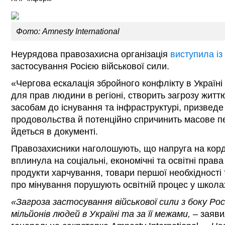
Фото: Amnesty International
Неурядова правозахисна організація
виступила із
застосування Росією військової сили.
«Чергова ескалація збройного конфлікту в Україні
для прав людини в регіоні, створить загрозу житт
засобам до існування та інфраструктурі, призведе 
продовольства й потенційно спричинить масове п
йдеться в документі.
Правозахисники наголошують, що напруга на корд
вплинула на соціальні, економічні та освітні прав
продукти харчування, товари першої необхідності т
про мінування порушують освітній процес у школа
«Загроза застосування військової сили з боку Росі
мільйонів людей в Україні та за її межами, –
заяв