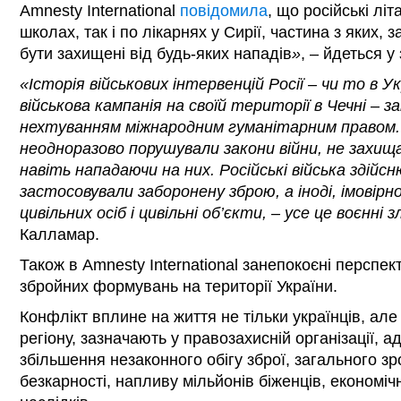
Amnesty International
повідомила
, що російські лі
школах, так і по лікарнях у Сирії, частина з яких,
бути захищені від будь-яких нападів
»
, – йдеться у
«Історія військових інтервенцій Росії – чи то в Укр
військова кампанія на своїй території в Чечні –
нехтуванням міжнародним гуманітарним правом. Р
неодноразово порушували закони війни, не захища
навіть нападаючи на них. Російські війська здійс
застосовували заборонену зброю, а іноді, імовірн
цивільних осіб і цивільні об’єкти, – усе це воєнні 
Калламар.
Також в Amnesty International занепокоєні перспе
збройних формувань на території України.
Конфлікт вплине на життя не тільки українців, ал
регіону, зазначають у правозахисній організації, 
збільшення незаконного обігу зброї, загального зр
безкарності, напливу мільйонів біженців, економіч