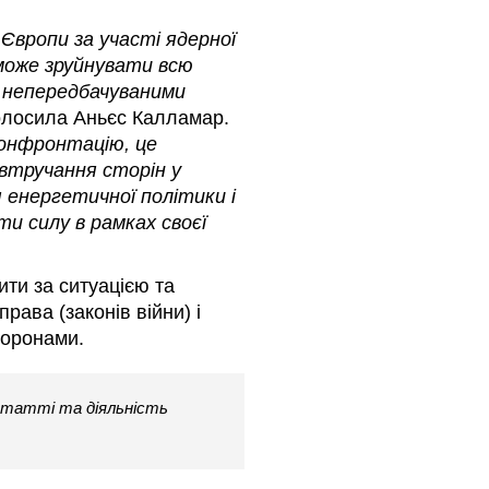
Європи за участі ядерної
 може зруйнувати всю
 непередбачуваними
голосила Аньєс Калламар.
конфронтацію, це
втручання сторін у
я енергетичної політики і
ти силу в рамках своєї
ити за ситуацією та
ава (законів війни) і
торонами.
татті та діяльність