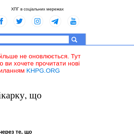
ХПГ в соціальних мережах
більше не оновлюється. Тут
що ви хочете прочитати нові
осиланням
KHPG.ORG
ікарку, що
через те, що