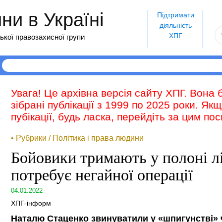
и в Україні
Підтримати
діяльність
ХПГ
ької правозахисної групи
Увага! Це архівна версія сайту ХПГ. Вона 
зібрані публікації з 1999 по 2025 роки. Як
пубікації, будь ласка, перейдіть за цим п
• Рубрики / Політика і права людини
Бойовики тримають у полоні л
потребує негайної операції
04.01.2022
ХПГ-інформ
Наталю Стаценко звинуватили у «шпигунстві» 