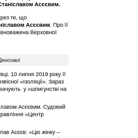
Станіславом Асєєвим.
рез те, що
ніславом Асєєвим
. Про її
овноважена Верховної
енісової
ці. 10 липня 2019 року її
вісної «Ізоляції». Зараз
вачують у «шпигунстві на
славом Асєєвим. Судовий
правління «Центр
слав Асєєв: «Цю жінку –