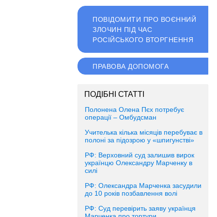
ПОВІДОМИТИ ПРО ВОЄННИЙ
ЗЛОЧИН ПІД ЧАС
РОСІЙСЬКОГО ВТОРГНЕННЯ
ПРАВОВА ДОПОМОГА
ПОДІБНІ СТАТТІ
Полонена Олена Пєх потребує
операції – Омбудсман
Учителька кілька місяців перебуває в
полоні за підозрою у «шпигунстві»
РФ: Верховний суд залишив вирок
українцю Олександру Марченку в
силі
РФ: Олександра Марченка засудили
до 10 років позбавлення волі
РФ: Суд перевірить заяву українця
Марченка про тортури