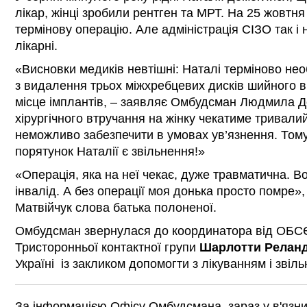
лікар, жінці зробили рентген та МРТ. На 25 жовтн
термінову операцію. Але адміністрація СІЗО так і 
лікарні.
«Висновки медиків невтішні: Наталі терміново не
з видалення трьох міжхребцевих дисків шийного в
місце імплантів, – заявляє Омбудсман Людмила Де
хірургічного втручання на жінку чекатиме тривалий 
неможливо забезпечити в умовах ув’язнення. Том
порятунок Наталії є звільнення!»
«Операція, яка на неї чекає, дуже травматична. В
інвалід. А без операції моя донька просто помре»
Матвійчук слова батька полоненої.
Омбудсман звернулася до координатора від ОБСЄ 
Тристоронньої контактної групи
Шарлотти Релан
Україні із закликом допомогти з лікуванням і звіл
За інформацією Офісу Омбудсмана, зараз у в'язн