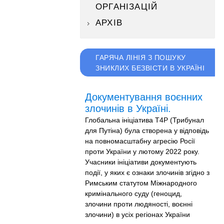
ОРГАНІЗАЦІЙ
АРХІВ
ГАРЯЧА ЛІНІЯ З ПОШУКУ
ЗНИКЛИХ БЕЗВІСТИ В УКРАЇНІ
Документування воєнних
злочинів в Україні.
Глобальна ініціатива T4P (Трибунал
для Путіна) була створена у відповідь
на повномасштабну агресію Росії
проти України у лютому 2022 року.
Учасники ініціативи документують
події, у яких є ознаки злочинів згідно з
Римським статутом Міжнародного
кримінального суду (геноцид,
злочини проти людяності, воєнні
злочини) в усіх регіонах України