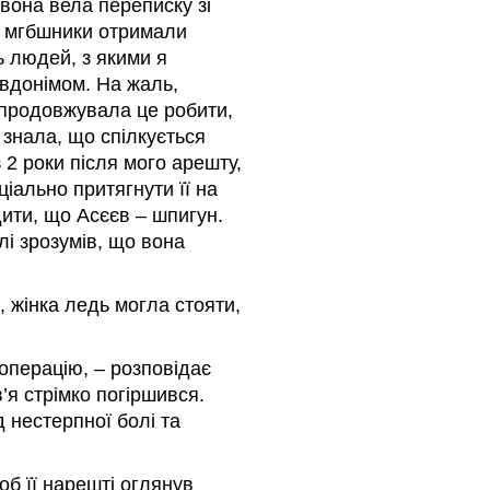
вона вела переписку зі
ь мгбшники отримали
ь людей, з якими я
евдонімом. На жаль,
і продовжувала це робити,
е знала, що спілкується
 2 роки після мого арешту,
ціально притягнути її на
рдити, що Асєєв – шпигун.
алі зрозумів, що вона
, жінка ледь могла стояти,
операцію, – розповідає
’я стрімко погіршився.
 нестерпної болі та
об її нарешті оглянув