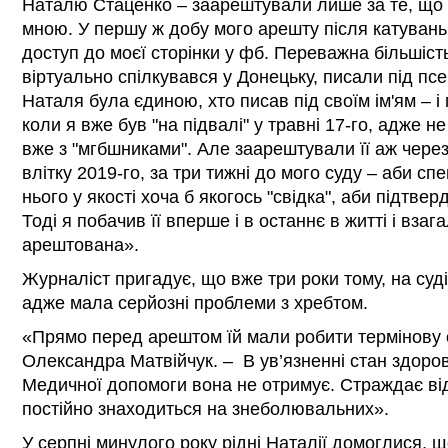
Наталю Стаценко – заарештували лише за те, що 
мною. У першу ж добу мого арешту після катуван
доступ до моєї сторінки у фб. Переважна більшіст
віртуально спілкувався у Донецьку, писали під пс
Наталя була єдиною, хто писав під своїм ім'ям – 
коли я вже був "на підвалі" у травні 17-го, адже н
вже з "мгбшниками". Але заарештували її аж через
влітку 2019-го, за три тижні до мого суду – аби спе
нього у якості хоча б якогось "свідка", аби підтве
Тоді я побачив її вперше і в останнє в житті і взаг
арештована».
Журналіст пригадує, що вже три роки тому, на суді
адже мала серйозні проблеми з хребтом.
«Прямо перед арештом їй мали робити термінову 
Олександра Матвійчук. – В ув’язненні стан здоров
Медичної допомоги вона не отримує. Страждає від
постійно знаходиться на знеболювальних».
У серпні минулого року рідні Наталії домоглися, щ