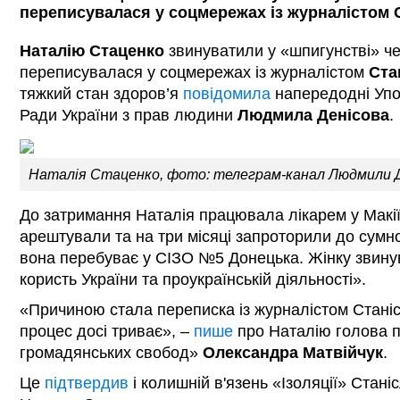
переписувалася у соцмережах із журналістом 
Наталію Стаценко
звинуватили у «шпигунстві» че
переписувалася у соцмережах із журналістом
Ста
тяжкий стан здоров’я
повідомила
напередодні Уп
Ради України з прав людини
Людмила Денісова
.
Наталія Стаценко, фото: телеграм-канал Людмили Д
До затримання Наталія працювала лікарем у Макіїв
арештували та на три місяці запроторили до сумноз
вона перебуває у СІЗО №5 Донецька. Жінку звину
користь України та проукраїнській діяльності».
«Причиною стала переписка із журналістом Стані
процес досі триває», –
пише
про Наталію голова 
громадянських свобод»
Олександра Матвійчук
.
Це
підтвердив
і колишній в'язень «Ізоляції» Стані