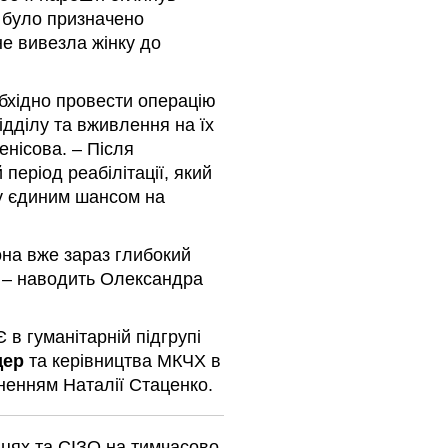
я було призначено
не вивезла жінку до
обхідно провести операцію
ідділу та вживлення на їх
нісова. – Після
період реабілітації, який
у єдиним шансом на
она вже зараз глибокий
, – наводить Олександра
в гуманітарній підгрупі
дер
та керівництва МКЧХ в
ьненням Наталії Стаценко.
ицях та СІЗО на тимчасово