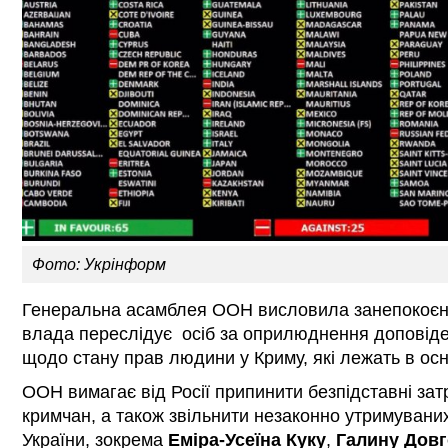
Фото: Укрінформ
Генеральна асамблея ООН висловила занепокоєнн
влада переслідує осіб за оприлюднення доповіде
щодо стану прав людини у Криму, які лежать в осн
ООН вимагає від Росії припинити безпідставні за
кримчан, а також звільнити незаконно утримувани
України, зокрема
Еміра-Усеїна Куку
,
Галину Дов