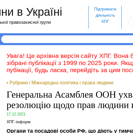
и в Україні
Підтримати
діяльність
ХПГ
ької правозахисної групи
Увага! Це архівна версія сайту ХПГ. Вона 
зібрані публікації з 1999 по 2025 роки. Як
пубікації, будь ласка, перейдіть за цим п
• Рубрики / Міжнародна політика і права людини
Генеральна Асамблея ООН ухв
резолюцію щодо прав людини 
17.12.2021
ХПГ-інформ
Органи та посадові особи РФ, що діють у тим