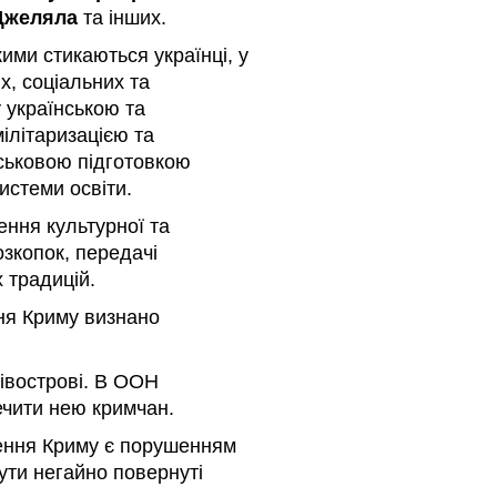
Джеляла
та інших.
кими стикаються українці, у
их, соціальних та
 українською та
ілітаризацією та
йськовою підготовкою
истеми освіти.
ння культурної та
зкопок, передачі
 традицій.
ня Криму визнано
івострові. В ООН
чити нею кримчан.
лення Криму є порушенням
бути негайно повернуті