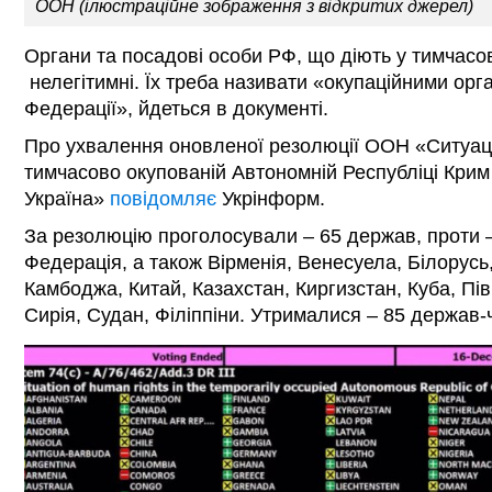
ООН (ілюстраційне зображення з відкритих джерел)
Органи та посадові особи РФ, що діють у тимчасо
нелегітимні. Їх треба називати «окупаційними орг
Федерації», йдеться в документі.
Про ухвалення оновленої резолюції ООН «Ситуац
тимчасово окупованій Автономній Республіці Крим 
Україна»
повідомляє
Укрінформ.
За резолюцію проголосували – 65 держав, проти – 
Федерація, а також Вірменія, Венесуела, Білорусь, 
Камбоджа, Китай, Казахстан, Киргизстан, Куба, Пів
Сирія, Судан, Філіппіни. Утрималися – 85 держав