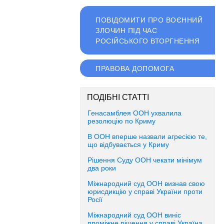
ПОВІДОМИТИ ПРО ВОЄННИЙ
ЗЛОЧИН ПІД ЧАС
РОСІЙСЬКОГО ВТОРГНЕННЯ
ПРАВОВА ДОПОМОГА
ПОДІБНІ СТАТТІ
Генасамблея ООН ухвалила
резолюцію по Криму
В ООН вперше назвали агресією те,
що відбувається у Криму
Рішення Суду ООН чекати мінімум
два роки
Міжнародний суд ООН визнав свою
юрисдикцію у справі України проти
Росії
Міжнародний суд ООН виніс
проміжне рішення у справі Україна