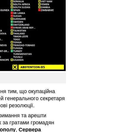
я тим, що окупаційна
й генерального секретаря
ові резолюції.
тримання та арешти
х за гратами громадян
гополу
,
Сервера