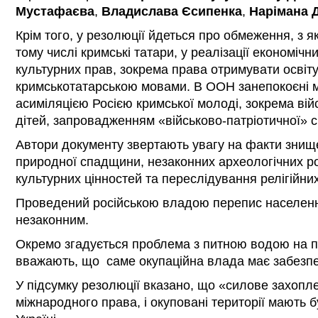
Мустафаєва
,
Владислава Єсипенка
,
Нарімана 
Крім того, у резолюції йдеться про обмеження, з я
тому числі кримські татари, у реалізації економічн
культурних прав, зокрема права отримувати освіту
кримськотатарською мовами. В ООН занепокоєні м
асиміляцією Росією кримської молоді, зокрема ві
дітей, запровадженням «військово-патріотичної» с
Автори документу звертають увагу на факти знище
природної спадщини, незаконних археологічних ро
культурних цінностей та переслідування релігійних
Проведений російською владою перепис населен
незаконним.
Окремо згадується проблема з питною водою на п
вважають, що саме окупаційна влада має забезпе
У підсумку резолюції вказано, що «силове захоп
міжнародного права, і окуповані території мають 