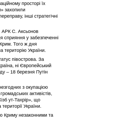
маційному просторі їх
и» захопили
реправу, інші стратегічні
в АРК С. Аксьонов
я сприяння у забезпеченні
 Крим. Того ж дня
а територію України.
атус півострова. За
раїна, ні Європейський
ду – 18 березня Путін
незгодних з окупацією
громадських активістів,
Хізб ут-Тахрір», що
 території України.
ію Криму незаконними та