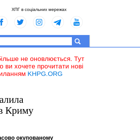
ХПГ в соціальних мережах
більше не оновлюється. Тут
що ви хочете прочитати нові
осиланням
KHPG.ORG
алила
в Криму
часово окупованому