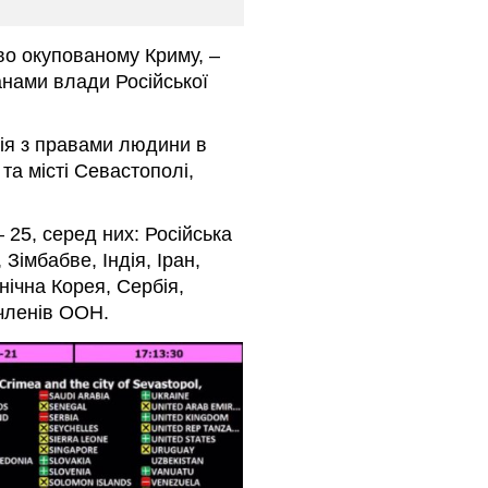
во окупованому Криму, –
анами влади Російської
ія з правами людини в
та місті Севастополі,
25, серед них: Російська
Зімбабве, Індія, Іран,
нічна Корея, Сербія,
-членів ООН.