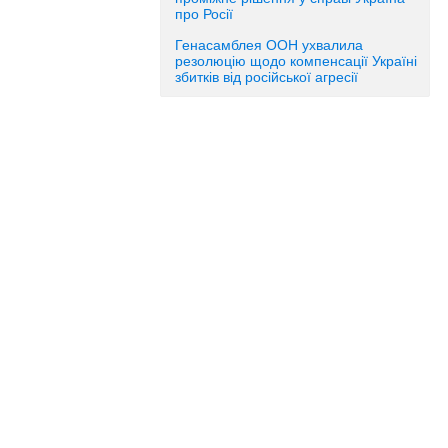
про Росії
Генасамблея ООН ухвалила
резолюцію щодо компенсації Україні
збитків від російської агресії