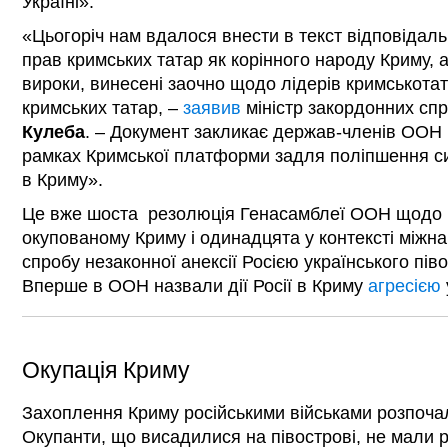
Україні».
«Цьогоріч нам вдалося внести в текст відповідаль
прав кримських татар як корінного народу Криму, 
вироки, винесені заочно щодо лідерів кримськота
кримських татар, –
заявив
міністр закордонних сп
Кулеба
. – Документ закликає держав-членів ООН
рамках Кримської платформи задля поліпшення си
в Криму».
Це вже шоста резолюція Генасамблеї ООН щодо 
окупованому Криму і одинадцята у контексті міжн
спробу незаконної анексії Росією українського піво
Вперше в ООН назвали дії Росії в Криму
агресією
Окупація Криму
Захоплення Криму російськими військами розпочал
Окупанти, що висадилися на півострові, не мали р