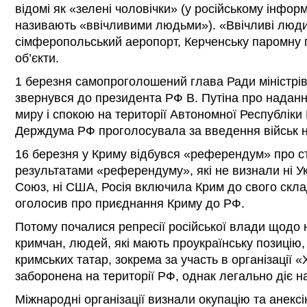
відомі як «зелені чоловічки» (у російському інфор
називають «ввічливими людьми»). «Ввічливі люд
сімферопольський аеропорт, Керченську паромну пе
об’єкти.
1 березня самопроголошений глава Ради міністрі
звернувся до президента РФ В. Путіна про наданн
миру і спокою на території Автономної Республіки
Держдума РФ проголосувала за введення військ н
16 березня у Криму відбувся «референдум» про ст
результатами «референдуму», які не визнали ні Ук
Союз, ні США, Росія включила Крим до свого скла
оголосив про приєднання Криму до РФ.
Потому почалися репресії російської влади щодо 
кримчан, людей, які мають проукраїнську позицію, 
кримських татар, зокрема за участь в організації «
заборонена на території РФ, однак легально діє на
Міжнародні організації визнали окупацію та анекс