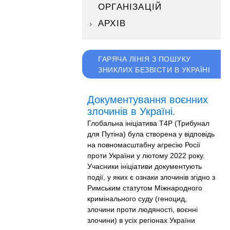
ОРГАНІЗАЦІЙ
АРХІВ
ГАРЯЧА ЛІНІЯ З ПОШУКУ
ЗНИКЛИХ БЕЗВІСТИ В УКРАЇНІ
Документування воєнних
злочинів в Україні.
Глобальна ініціатива T4P (Трибунал
для Путіна) була створена у відповідь
на повномасштабну агресію Росії
проти України у лютому 2022 року.
Учасники ініціативи документують
події, у яких є ознаки злочинів згідно з
Римським статутом Міжнародного
кримінального суду (геноцид,
злочини проти людяності, воєнні
злочини) в усіх регіонах України