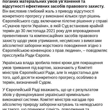
поганих матеріальних умов ув’язнення та
відсутності ефективних засобів правового захисту.
Він висловив глибокий жаль з приводу відсутності
конкретного прогресу у виконанні кількох груп рішень
Європейського суду, включаючи пілотне рішення у справі
«Сукачов проти України», в якій Суд встановив крайній
термін до 30 листопада 2021 року для впровадження
превентивних та компенсаційних засобів правового
захисту щодо умов утримання, несумісних з вимогами
абсолютної заборони жорстокого поводження згідно з
Європейською конвенцією з прав людини», – повідомляє
пресслужба Ради Європи.
Українська влада зробила певні кроки для покращення
умов тримання під вартою, зазначають у Комітеті
міністрів Європейської Ради, але їх недостатньо для
того, щоб досягти конкретного прогресу, особливо в
термін, визначений Судом.
У Європейській Раді вважають, що це є результатом
збоїв у функціонуванні української кримінально-
виконавчої системи. Комітет міністрів нагадав про
абсолютну природу заборони катувань та нелюдського
чи такого, що принижує гідність, поводження та