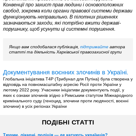
Конвенції про захист прав людини і основоположних
свобод, зокрема коли органи правової системи держави
функціонують неправильно. В пілотних рішеннях
зазначаються заходи, які потрібно вжити державі-
порушнику, щоб усунути ці системні порушення.
Якщо вам сподобалася публікація,
підтримайте
автора
статті та діяльність Харківської правозахисної групи
Документування воєнних злочинів в Україні.
Глобальна ініціатива T4P (Трибунал для Путіна) була створена у
відповідь на повномасштабну агресію Росії проти України у
лютому 2022 року. Учасники ініціативи документують події, у
яких є ознаки злочинів згідно з Римським статутом Міжнародного
кримінального суду (геноцид, злочини проти людяності, воєнні
злочини) в усіх регіонах України
ПОДІБНІ СТАТТІ
Тюрми, лікарні, поліція — де катують українців?