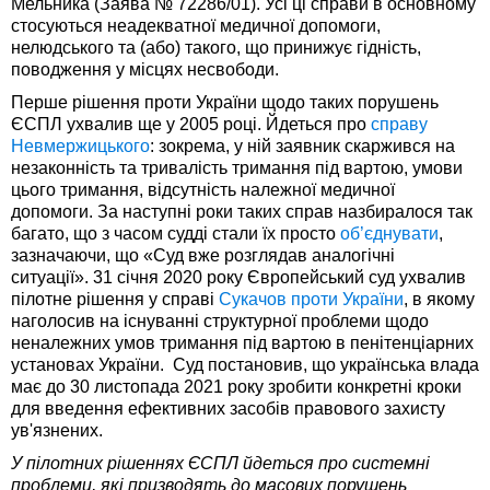
Мельника (Заява № 72286/01). Усі ці справи в основному
стосуються неадекватної медичної допомоги,
нелюдського та (або) такого, що принижує гідність,
поводження у місцях несвободи.
Перше рішення проти України щодо таких порушень
ЄСПЛ ухвалив ще у 2005 році. Йдеться про
справу
Невмержицького
: зокрема, у ній заявник скаржився на
незаконність та тривалість тримання під вартою, умови
цього тримання, відсутність належної медичної
допомоги. За наступні роки таких справ назбиралося так
багато, що з часом судді стали їх просто
об’єднувати
,
зазначаючи, що «Суд вже розглядав аналогічні
ситуації». 31 січня 2020 року Європейський суд ухвалив
пілотне рішення у справі
Сукачов проти України
, в якому
наголосив на існуванні структурної проблеми щодо
неналежних умов тримання під вартою в пенітенціарних
установах України. Суд постановив, що українська влада
має до 30 листопада 2021 року зробити конкретні кроки
для введення ефективних засобів правового захисту
ув'язнених.
У пілотних рішеннях ЄСПЛ йдеться про системні
проблеми, які призводять до масових порушень