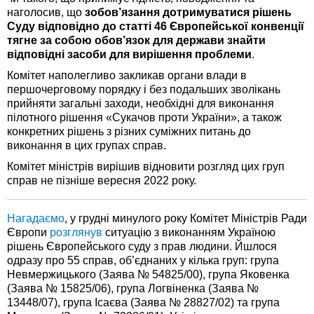
наголосив, що
зобов’язання дотримуватися рішень
Суду відповідно до статті 46 Європейської конвенції
тягне за собою обов’язок для держави знайти
відповідні засоби для вирішення проблеми
.
Комітет наполегливо закликав органи влади в
першочерговому порядку і без подальших зволікань
прийняти загальні заходи, необхідні для виконання
пілотного рішення «Сукачов проти України», а також
конкретних рішень з різних суміжних питань до
виконання в цих групах справ.
Комітет міністрів вирішив відновити розгляд цих груп
справ не пізніше вересня 2022 року.
Нагадаємо
, у грудні минулого року Комітет Міністрів Ради
Європи
розглянув
ситуацію з виконанням Україною
рішень Європейського суду з прав людини. Йшлося
одразу про 55 справ, об’єднаних у кілька груп: група
Невмержицького (Заява № 54825/00), група Яковенка
(Заява № 15825/06), група Логвіненка (Заява №
13448/07), група Ісаєва (Заява № 28827/02) та група