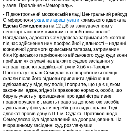
у заяві Правління «Меморіалу».
• Підконтрольний московській владі Центральний райсуд
Сімферополя
ухвалив арештувати
кримського адвоката
Едема Семедляєва
на 12 діб за звинуваченням у
непокорі законним вимогам співробітника поліції.
Нагадаємо, адвоката Семедляєва затримали 25 жовтня
під час здійснення ним професійної діяльності – наданні
юридичної допомоги кримським татарам, затриманим
біля Кримського гарнізонного військового суду, куди вони
прийшли як слухачі на відкрите судове засідання у
«справі красногвардійської групи Хізб ут-Тахрір».
Протокол у справі Семедляєва співробітники поліції
склали після його відмови припинити здійснення
аудіозапису у відділку поліції попри те, що це є цілком
законним, адже, згідно із правовою нормою, особи, що
беруть участь у провадженні про адміністративне
правопорушення, мають право за допомогою засобів
аудіозапису фіксувати перебіг розгляду справи. Тоді
адвокат провів добу в ІТТ м. Судака. Протокол щодо
Семедляєва був відправлений на доопрацювання. На
вчорашньому засіданні суд, розглянувши