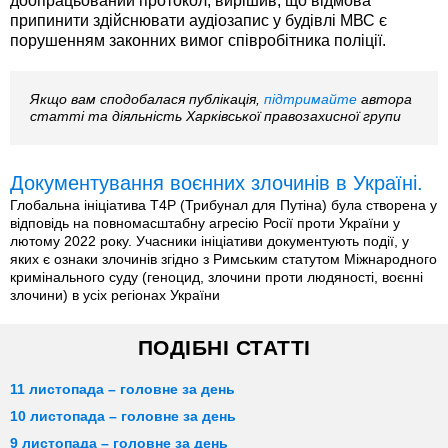
доопрацьований протокол, вирішив, що відмова
припинити здійснювати аудіозапис у будівлі МВС є
порушенням законних вимог співробітника поліції.
Якщо вам сподобалася публікація,
підтримайте
автора
статті та діяльність Харківської правозахисної групи
Документування воєнних злочинів в Україні.
Глобальна ініціатива T4P (Трибунал для Путіна) була створена у
відповідь на повномасштабну агресію Росії проти України у
лютому 2022 року. Учасники ініціативи документують події, у
яких є ознаки злочинів згідно з Римським статутом Міжнародного
кримінального суду (геноцид, злочини проти людяності, воєнні
злочини) в усіх регіонах України
ПОДІБНІ СТАТТІ
11 листопада – головне за день
10 листопада – головне за день
9 листопада – головне за день