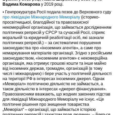
Вадима Комарова
у 2019 році.
• Генпрокуратура Росії подала позов до Верховного суду
про ліквідацію Міжнародного Меморіалу
(історико-
просвітницької, благодійної та правозахисної
некомерційної організація, що займається дослідженням
політичних репресій у СРСР та сучасній Росії, сприяє
моральній та юридичній реабілітації осіб, які зазнали
політичних репресій.) – за систематичні порушення
законодавства про «іноземних агентів», а саме про
немаркування матеріалів організації. Згідно з російським
законодавством, «іноземним агентом» є некомерційна
організація, яка отримує грошові кошти та інше майно
від іноземних держав, громадян, організацій (в тому
числі і міжнародних) і бере участь у політичній діяльності
на території РФ в інтересах іноземних джерел. Однак
«Меморіал» політичною діяльністю не займається, а
також діяльністю в інтересах «джерел фінансування».
Правозахисники вважають, що жодних законних підстав
для ліквідації Міжнародного Меморіалу не існує. «Це
політичне рішення про знищення товариства
„Меморіал“ – організації, що займається історією
політичних репресій і захистом прав людини», – йдеться