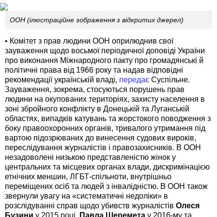
ООН (ілюстраційне зображення з відкритих джерел)
• Комітет з прав людини ООН оприлюднив свої
зауваження щодо восьмої періодичної доповіді України
про виконання Міжнародного пакту про громадянські й
політичні права від 1966 року та надав відповідні
рекомендації українській владі,
передає
Суспільне.
Зауваження, зокрема, стосуються порушень прав
людини на окупованих територіях, захисту населення в
зоні збройного конфлікту в Донецькій та Луганській
областях, випадків катувань та жорстокого поводження з
боку правоохоронних органів, тривалого утримання під
вартою підозрюваних до винесення судових вироків,
переслідування журналістів і правозахисників. В ООН
незадоволені низькою представленістю жінок у
центральних та місцевих органах влади, дискримінацією
етнічних меншин, ЛГБТ-спільноти, внутрішньо
переміщених осіб та людей з інвалідністю. В ООН також
звернули увагу на «систематичні недоліки» в
розслідуванні справ щодо убивств журналістів
Олеся
Бузини
у 2015 році,
Павла Шеремета
у 2016-му та