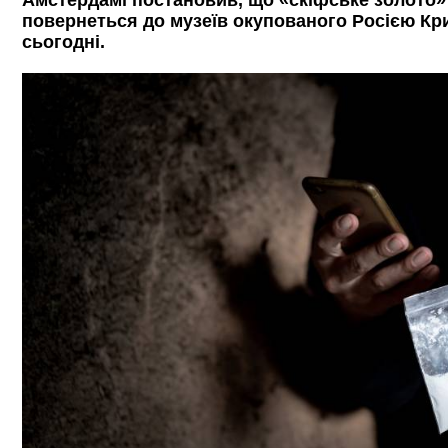
Амстердамі постановив, що «скіфське золото» 
повернеться до музеїв окупованого Росією Кр
сьогодні.