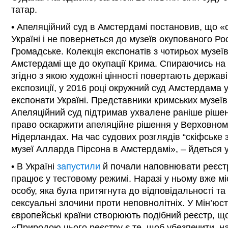
татар.
• Апеляційний суд в Амстердамі постановив, що «
Україні і не повернеться до музеїв окупованого Р
Громадське. Колекція експонатів з чотирьох музеї
Амстердамі ще до окупації Крима. Спираючись н
згідно з якою художні цінності повертають державі
експозиції, у 2016 році окружний суд Амстердама
експонати Україні. Представники кримських музеї
Апеляційний суд підтримав ухвалене раніше ріше
право оскаржити апеляційне рішення у Верховному
Нідерландах. На час судових розглядів “скіфське з
музеї Алларда Пірсона в Амстердамі», – йдеться 
• В Україні
запустили
й почали наповнювати реєстр
працює у тестовому режимі. Наразі у ньому вже мі
особу, яка була притягнута до відповідальності та
сексуальні злочини проти неповнолітніх. У Мін’юст
європейські країни створюють подібний реєстр, що
«Природою цього реєстру є те, щоб убезпечити, н