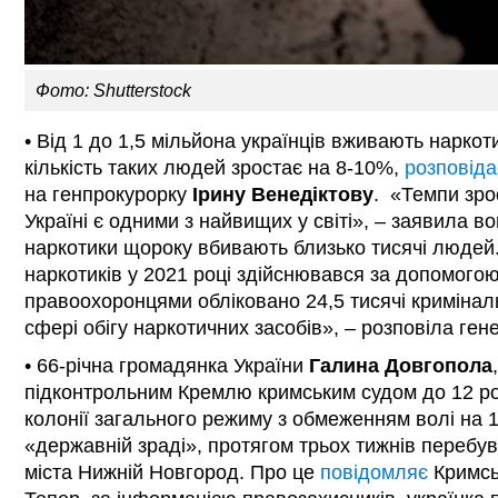
Фото: Shutterstock
• Від 1 до 1,5 мільйона українців вживають наркот
кількість таких людей зростає на 8-10%,
розповіда
на генпрокурорку
Ірину Венедіктову
. «Темпи зро
Україні є одними з найвищих у світі», – заявила в
наркотики щороку вбивають близько тисячі людей.
наркотиків у 2021 році здійснювався за допомогою
правоохоронцями обліковано 24,5 тисячі криміна
сфері обігу наркотичних засобів», – розповіла ге
• 66-річна громадянка України
Галина Довгопола
підконтрольним Кремлю кримським судом до 12 ро
колонії загального режиму з обмеженням волі на 1
«державній зраді», протягом трьох тижнів перебув
міста Нижній Новгород. Про це
повідомляє
Кримсь