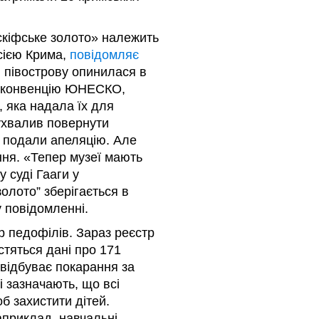
скіфське золото» належить
осією Крима,
повідомляє
в півострову опинилася в
а конвенцію ЮНЕСКО,
, яка надала їх для
 ухвалив повернути
в подали апеляцію. Але
ння. «Тепер музеї мають
 суді Гааги у
олото” зберігається в
у повідомленні.
 педофілів. Зараз реєстр
стяться дані про 171
 відбуває покарання за
і зазначають, що всі
б захистити дітей.
априклад, навчальні