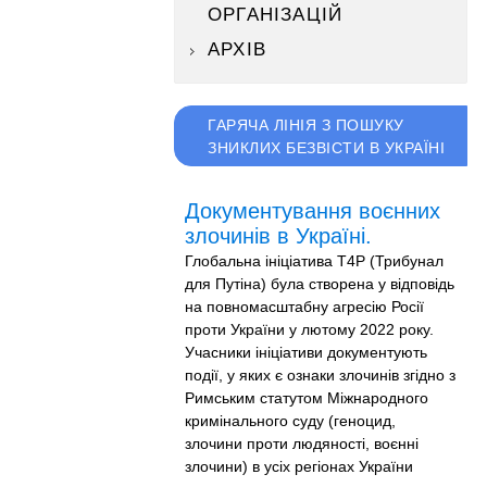
ОРГАНІЗАЦІЙ
АРХІВ
ГАРЯЧА ЛІНІЯ З ПОШУКУ
ЗНИКЛИХ БЕЗВІСТИ В УКРАЇНІ
Документування воєнних
злочинів в Україні.
Глобальна ініціатива T4P (Трибунал
для Путіна) була створена у відповідь
на повномасштабну агресію Росії
проти України у лютому 2022 року.
Учасники ініціативи документують
події, у яких є ознаки злочинів згідно з
Римським статутом Міжнародного
кримінального суду (геноцид,
злочини проти людяності, воєнні
злочини) в усіх регіонах України