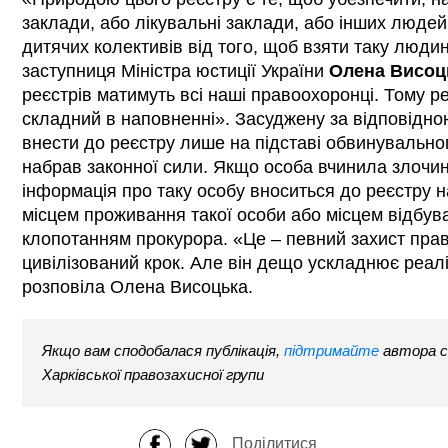
заклади, або лікувальні заклади, або інших людей
дитячих колективів від того, щоб взяти таку люди
заступниця Міністра юстиції України
Олена Висоц
реєстрів матимуть всі наші правоохоронці. Тому ре
складний в наповненні». Засуджену за відповідн
внести до реєстру лише на підставі обвинувальног
набрав законної сили. Якщо особа вчинила злочин
інформація про таку особу вноситься до реєстру на
місцем проживання такої особи або місцем відбув
клопотанням прокурора. «Це – певний захист пр
цивілізований крок. Але він дещо ускладнює реалі
розповіла Олена Висоцька.
Якщо вам сподобалася публікація,
підтримайте
автора с
Харківської правозахисної групи
Поділитися