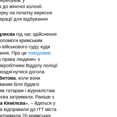
перебуває у
до жіночої колонії.
ерку на початку вересня
ерації для відбування
дляєва
під час здійснення
допомоги кримським
 військового суду, куди
дання. Про це
повідомив
а права людини» з
івробітники Відділу поліції
роздягнутися догола
бетова
, коли вони
аним біля будівлі
им татарам і журналістам.
єва затримали. Раніше з
а Кямілєва
», – йдеться у
а відправили до ІТТ міста
затримали 20 кримських