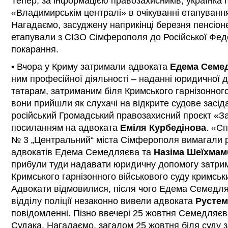
Тепер, за інформацією правозахисників, українка 
«Владимирськім централі» в очікуванні етапування 
Нагадаємо, засуджену наприкінці березня пенсіон
етапували з СІЗО Сімферополя до Російської Фед
покарання.
• Вчора у Криму затримали адвоката
Едема Семе
ним професійної діяльності – наданні юридичної 
татарам, затриманим біля Кримського гарнізонного
вони прийшли як слухачі на відкрите судове засі
російський Громадський правозахисний проєкт «З
посиланням на адвоката
Еміля Курбедінова
. «Сп
№ 3 „Центральний“ міста Сімферополя вимагали 
адвокатів Едема Семедляєва та
Назіма Шеїхмам
прибули туди надавати юридичну допомогу затрим
Кримського гарнізонного військового суду кримськ
Адвокати відмовилися, після чого Едема Семедля
відділу поліції незаконно вивели адвоката
Рустем
повідомленні. Пізно ввечері 25 жовтня Семедляєв
Судака. Нагадаємо, загалом 25 жовтня біля суду 