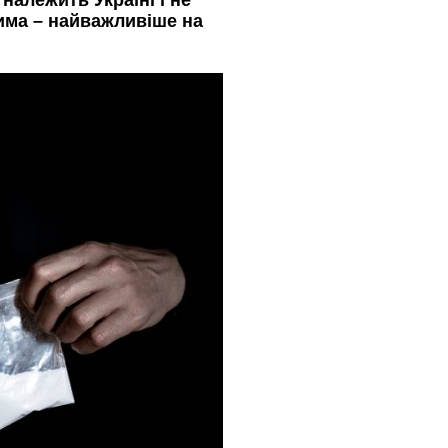
належить Україні і не
има – найважливіше на