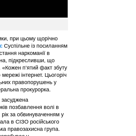
ики, при цьому щорічно
є
Суспільне із посиланням
стання наркоманії в
она, підкресливши, що
 «Кожен п’ятий факт збуту
 мережі інтернет. Цьогоріч
льних правопорушень у
неральна прокурорка.
, засуджена
ків позбавлення волі в
 рік за обвинуваченням у
ала в СІЗО російського
ка правозахисна група.