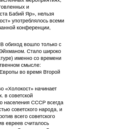
товленных и
та Бабий Яр», нельзя
кост» употреблялось всеми
азанной конференции,
 В обиход вошло только с
 Эйхманом. Стало широко
атуре) именно со времени
ственном смысле:
 Европы во время Второй
во «Холокост» начинает
к. в советской
го населения СССР всегда
тью советского народа, и
ротив всего советского
ив евреев считалось