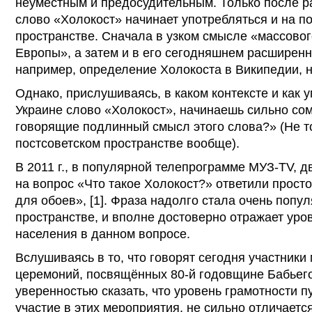
неуместным и предосудительным. Только после р
слово «Холокост» начинает употребляться и на п
пространстве. Сначала в узком смысле «массово
Европы», а затем и в его сегодняшнем расширенн
например, определение Холокоста в Википедии, ни
Однако, прислушиваясь, в каком контексте и как 
Украине слово «Холокост», начинаешь сильно со
говорящие подлинный смысл этого слова?» (Не то
постсоветском пространстве вообще).
В 2011 г., в популярной телепрограмме МУЗ-ТV, д
на вопрос «Что такое Холокост?» ответили просто
для обоев», [1]. Фраза надолго стала очень попу
пространстве, и вполне достоверно отражает уро
населения в данном вопросе.
Вслушиваясь в то, что говорят сегодня участник
церемоний, посвящённых 80-й годовщине Бабьего
уверенностью сказать, что уровень грамотности 
участие в этих мероприятия, не сильно отличается