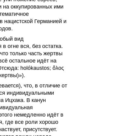
и на оккупированных ими
стематичное
в нацистской Германией и
одов.
собый вид
в огне вся, без остатка.
то только часть жертвы
 всё остальное идёт на
тсюда: holókaustos; ὅλος
жертвы)»).
вается), что, в отличие от
тся индивидуальными
а Ицхака. В канун
дивидуальная
 этого немедленно идёт в
я, где все роли хорошо
аствует, присутствует.