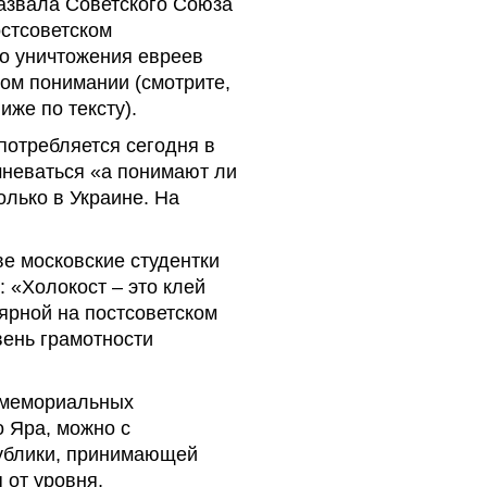
азвала Советского Союза
остсоветском
го уничтожения евреев
ом понимании (смотрите,
же по тексту).
употребляется сегодня в
мневаться «а понимают ли
лько в Украине. На
ве московские студентки
: «Холокост – это клей
лярной на постсоветском
вень грамотности
и мемориальных
 Яра, можно с
публики, принимающей
 от уровня,