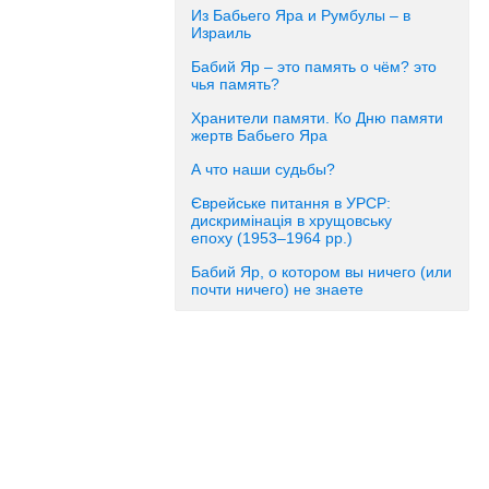
Из Бабьего Яра и Румбулы – в
Израиль
Бабий Яр – это память о чём? это
чья память?
Хранители памяти. Ко Дню памяти
жертв Бабьего Яра
А что наши судьбы?
Єврейське питання в УРСР:
дискримінація в хрущовську
епоху (1953–1964 рр.)
Бабий Яр, о котором вы ничего (или
почти ничего) не знаете