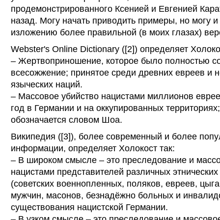
продемонстрированного Ксенией и Евгенией Кара
назад. Могу начать приводить примеры, но могу и 
изложению более правильной (в моих глазах) вер
Webster's Online Dictionary ([2]) определяет Холоко
– Жертвоприношение, которое было полностью со
всесожжение; принятое среди древних евреев и н
языческих наций.
– Массовое убийство нацистами миллионов евреев
год в Германии и на оккупированных территориях
обозначается словом Шоа.
Википедия ([3]), более современный и более поп
информации, определяет Холокост так:
– В широком смысле – это преследование и масс
нацистами представителей различных этнических
(советских военнопленных, поляков, евреев, цыг
мужчин, масонов, безнадёжно больных и инвалидо
существования нацистской Германии.
– В узком смысле – это преследование и массово