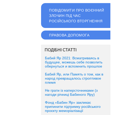
ПОВІДОМИТИ ПРО ВОЄННИЙ
ЗЛОЧИН ПІД ЧАС
РОСІЙСЬКОГО ВТОРГНЕННЯ
ПРАВОВА ДОПОМОГА
ПОДІБНІ СТАТТІ
Бабий Яр 2021: Всматриваясь в
будущее, можешь себе позволить
обернуться и вспомнить прошлое
Бабий Яр, или Память о том, как в
народ превращалось строптивое
племя
Не грати із наперсточниками (з
нагоди річниці Бабиного Яру)
Фонд «Бабин Яр» закликає
припинити підтримку російського
проєкту меморіалізації