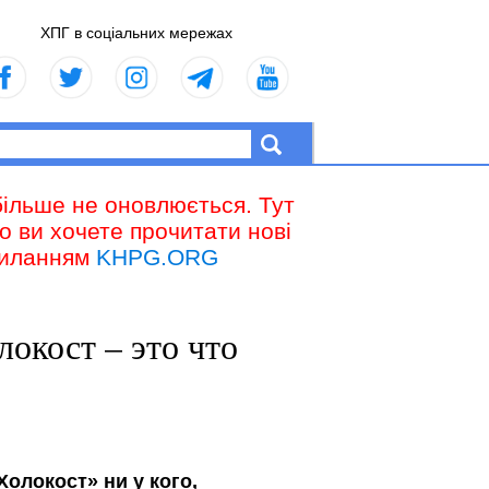
ХПГ в соціальних мережах
більше не оновлюється. Тут
що ви хочете прочитати нові
осиланням
KHPG.ORG
локост – это что
олокост» ни у кого,