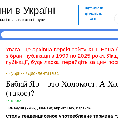
и в Україні
Підтримати
діяльність
ХПГ
ької правозахисної групи
Увага! Це архівна версія сайту ХПГ. Вона 
зібрані публікації з 1999 по 2025 роки. Як
пубікації, будь ласка, перейдіть за цим п
• Рубрики / Дисиденти і час
Бабий Яр – это Холокост. А Хо
(такое)?
14.10.2021
Эммануил (Амик) Диамант, Кирьят Оно, Израиль
Столь тенденциозное употребление термина «Х