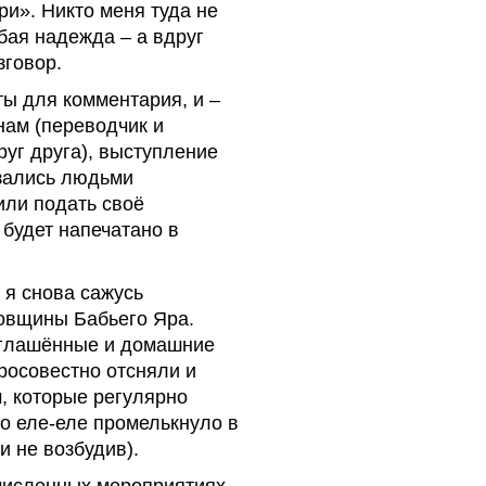
іри». Никто меня туда не
абая надежда – а вдруг
зговор.
ты для комментария, и –
нам (переводчик и
уг друга), выступление
зались людьми
ли подать своё
 будет напечатано в
 я снова сажусь
довщины Бабьего Яра.
иглашённые и домашние
росовестно отсняли и
, которые регулярно
о еле-еле промелькнуло в
и не возбудив).
численных мероприятиях,