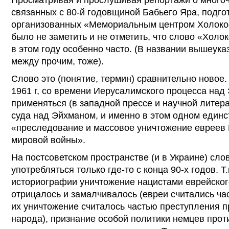
связанных с 80-й годовщиной Бабьего Яра, подго
организованных «Мемориальным центром Холокос
было не заметить и не отметить, что слово «Холо
в этом году особенно часто. (В названии вышеук
между прочим, тоже).
Слово это (понятие, термин) сравнительно новое.
1961 г, со времени Иерусалимского процесса над
применяться (в западной прессе и научной литер
суда над Эйхманом, и именно в этом одном един
«преследование и массовое уничтожение евреев
мировой войны».
На постсоветском пространстве (и в Украине) сло
употребляться только где-то с конца 90-х годов. Т.
историографии уничтожение нацистами еврейско
отрицалось и замалчивалось (евреи считались час
их уничтожение считалось частью преступления п
народа), признание особой политики немцев прот