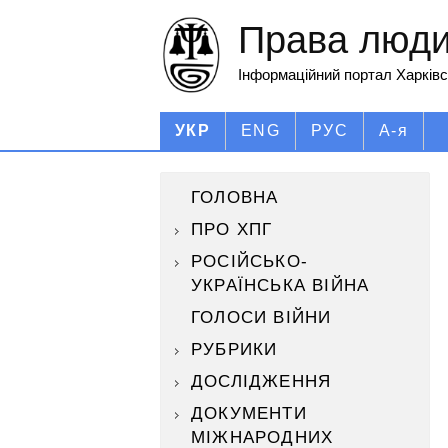
Права людин
Інформаційний портал Харківс
УКР
ENG
РУС
А-я
ГОЛОВНА
ПРО ХПГ
РОСІЙСЬКО-
УКРАЇНСЬКА ВІЙНА
ГОЛОСИ ВІЙНИ
РУБРИКИ
ДОСЛІДЖЕННЯ
ДОКУМЕНТИ
МІЖНАРОДНИХ