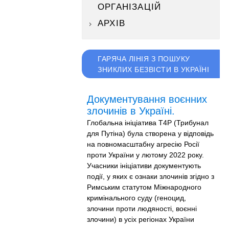
ОРГАНІЗАЦІЙ
АРХІВ
ГАРЯЧА ЛІНІЯ З ПОШУКУ
ЗНИКЛИХ БЕЗВІСТИ В УКРАЇНІ
Документування воєнних
злочинів в Україні.
Глобальна ініціатива T4P (Трибунал
для Путіна) була створена у відповідь
на повномасштабну агресію Росії
проти України у лютому 2022 року.
Учасники ініціативи документують
події, у яких є ознаки злочинів згідно з
Римським статутом Міжнародного
кримінального суду (геноцид,
злочини проти людяності, воєнні
злочини) в усіх регіонах України