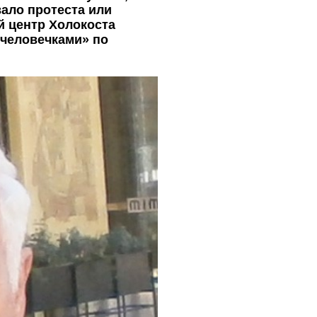
вало протеста или
й центр Холокоста
 человечками» по