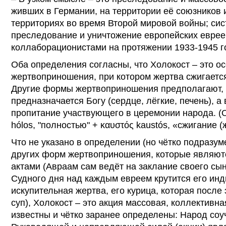
живших в Германии, на территории её союзников 
территориях во время Второй мировой войны; си
преследование и уничтожение европейских еврее
коллаборационистами на протяжении 1933-1945 г
Оба определения согласны, что Холокост – это о
жертвоприношения, при котором жертва сжигается 
Другие формы жертвоприношения предполагают, ч
предназначается Богу (сердце, лёгкие, печень), а
пропитание участвующего в церемонии народа. (О
hólos, "полностью" + καυστός kaustós, «сжигание (
Что не указано в определении (но чётко подразуме
других форм жертвоприношения, которые являю
актами (Авраам сам ведёт на заклание своего сын
Судного дня над каждым евреем крутится его ин
искупительная жертва, его курица, которая после
суп), Холокост – это акция массовая, коллективна
известны и чётко заранее определены: Народ соуч