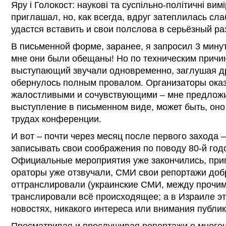
Яру і Голокост: наукові та суспільно-політичні вим
приглашал, но, как всегда, вдруг затеплилась сл
удастся вставить и свои полслова в серьёзный ра
В письменной форме, заранее, я запросил 3 мину
мне они были обещаны! Но по техническим причи
выступающий звучали одновременно, заглушая др
обернулось полным провалом. Организаторы ока
жалостливыми и сочувствующими – мне предложи
выступление в письменном виде, может быть, оно
трудах конференции.
И вот – почти через месяц после первого захода –
записывать свои соображения по поводу 80-й го
Официальные мероприятия уже закончились, пр
ораторы уже отзвучали, СМИ свои репортажи доб
оттранслировали (украинские СМИ, между прочим
транслировали всё происходящее; а в Израиле эт
новостях, никакого интереса или внимания публик
Просматривая и прослушивая репортажи о много