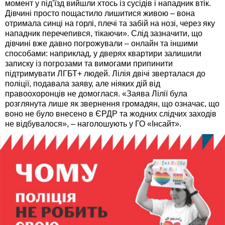
момент у під’їзд вийшли хтось із сусідів і нападник втік.
Дівчині просто пощастило лишитися живою – вона
отримала синці на горлі, плечі та забій на нозі, через яку
нападник перечепився, тікаючи». Слід зазначити, що
дівчині вже давно погрожували – онлайн та іншими
способами: наприклад, у дверях квартири залишили
записку із погрозами та вимогами припинити
підтримувати ЛГБТ+ людей. Лілія двічі зверталася до
поліції, подавала заяву, але ніяких дій від
правоохоронців не домоглася. «Заява Лілії була
розглянута лише як звернення громадян, що означає, що
воно не було внесено в ЄРДР та жодних слідчих заходів
не відбувалося», – наголошують у ГО «Інсайт».