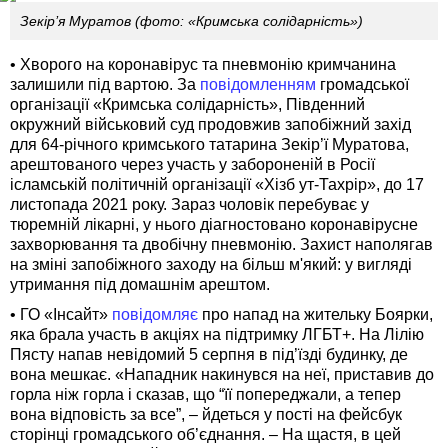
Зекір’я Муратов (фото: «Кримська солідарність»)
• Хворого на коронавірус та пневмонію кримчанина
залишили під вартою. За
повідомленням
громадської
організації «Кримська солідарність», Південний
окружний військовий суд продовжив запобіжний захід
для 64-річного кримського татарина Зекір’ї Муратова,
арештованого через участь у забороненій в Росії
ісламській політичній організації «Хізб ут-Тахрір», до 17
листопада 2021 року. Зараз чоловік перебуває у
тюремній лікарні, у нього діагностовано коронавірусне
захворювання та двобічну пневмонію. Захист наполягав
на зміні запобіжного заходу на більш м'який: у вигляді
утримання під домашнім арештом.
• ГО «Інсайт»
повідомляє
про напад на жительку Боярки,
яка брала участь в акціях на підтримку ЛГБТ+. На Лілію
Пясту напав невідомий 5 серпня в під’їзді будинку, де
вона мешкає. «Нападник накинувся на неї, приставив до
горла ніж горла і сказав, що “її попереджали, а тепер
вона відповість за все”, – йдеться у пості на фейсбук
сторінці громадського об’єднання. – На щастя, в цей