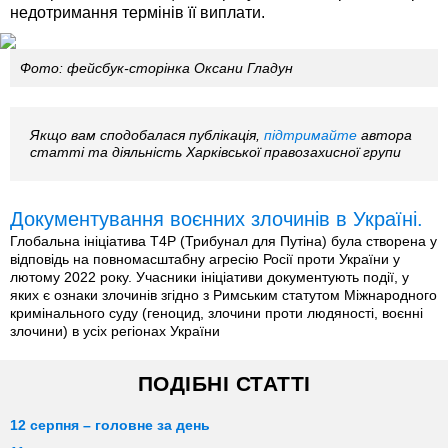
недотримання термінів її виплати.
Фото: фейсбук-сторінка Оксани Гладун
Якщо вам сподобалася публікація,
підтримайте
автора
статті та діяльність Харківської правозахисної групи
Документування воєнних злочинів в Україні.
Глобальна ініціатива T4P (Трибунал для Путіна) була створена у
відповідь на повномасштабну агресію Росії проти України у
лютому 2022 року. Учасники ініціативи документують події, у
яких є ознаки злочинів згідно з Римським статутом Міжнародного
кримінального суду (геноцид, злочини проти людяності, воєнні
злочини) в усіх регіонах України
ПОДІБНІ СТАТТІ
12 серпня – головне за день