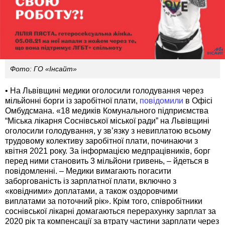
Фото: ГО «Інсайт»
• На Львівщині медики оголосили голодування через
мільйонні борги із заробітної плати,
повідомили
в Офісі
Омбудсмана. «18 медиків Комунального підприємства
“Міська лікарня Соснівської міської ради” на Львівщині
оголосили голодування, у зв’язку з невиплатою всьому
трудовому колективу заробітної плати, починаючи з
квітня 2021 року. За інформацією медпрацівників, борг
перед ними становить 3 мільйони гривень, – йдеться в
повідомленні. – Медики вимагають погасити
заборгованість із зарплатної плати, включно з
«ковідними» доплатами, а також оздоровчими
виплатами за поточний рік». Крім того, співробітники
соснівської лікарні домагаються перерахунку зарплат за
2020 рік та компенсації за втрату частини зарплати через