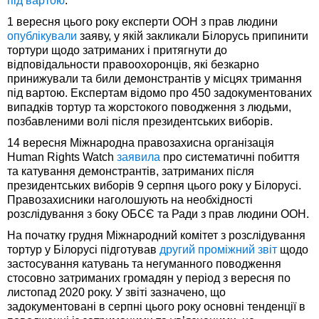
під вартою
.
1 вересня цього року експерти ООН з прав людини
опублікували
заяву, у якій закликали Білорусь припинити
тортури щодо затриманих і притягнути до
відповідальности правоохоронців, які безкарно
принижували та били демонстрантів у місцях тримання
під вартою. Експертам відомо про 450 задокументованих
випадків тортур та жорстокого поводження з людьми,
позбавленими волі після президентських виборів.
14 вересня Міжнародна правозахисна організація
Human Rights Watch
заявила
про систематичні побиття
та катування демонстрантів, затриманих після
президентських виборів 9 серпня цього року у Білорусі.
Правозахисники наголошують на необхідності
розслідування з боку ОБСЄ та Ради з прав людини ООН.
На початку грудня Міжнародний комітет з розслідування
тортур у Білорусі підготував
другий проміжний звіт
щодо
застосування катувань та негуманного поводження
стосовно затриманих громадян у період з вересня по
листопад 2020 року. У звіті зазначено, що
задокументовані в серпні цього року основні тенденції в