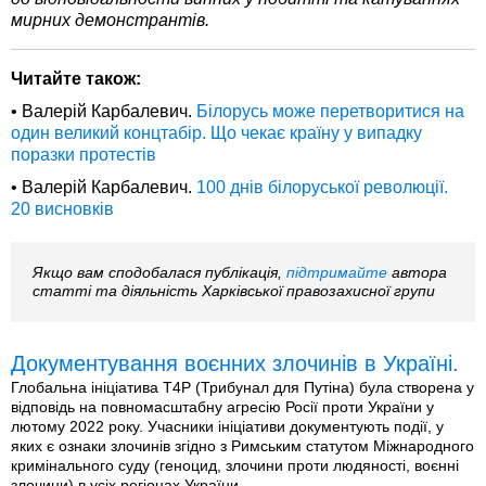
мирних демонстрантів.
Читайте також:
• Валерій Карбалевич.
Білорусь може перетворитися на
один великий концтабір. Що чекає країну у випадку
поразки протестів
• Валерій Карбалевич.
100 днів білоруської революції.
20 висновків
Якщо вам сподобалася публікація,
підтримайте
автора
статті та діяльність Харківської правозахисної групи
Документування воєнних злочинів в Україні.
Глобальна ініціатива T4P (Трибунал для Путіна) була створена у
відповідь на повномасштабну агресію Росії проти України у
лютому 2022 року. Учасники ініціативи документують події, у
яких є ознаки злочинів згідно з Римським статутом Міжнародного
кримінального суду (геноцид, злочини проти людяності, воєнні
злочини) в усіх регіонах України