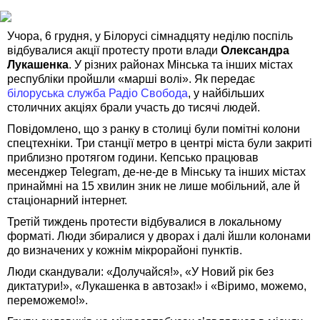
Учора, 6 грудня, у Білорусі сімнадцяту неділю поспіль
відбувалися акції протесту проти влади
Олександра
Лукашенка
. У різних районах Мінська та інших містах
республіки пройшли «марші волі». Як передає
білоруська служба Радіо Свобода
, у найбільших
столичних акціях брали участь до тисячі людей.
Повідомлено, що з ранку в столиці були помітні колони
спецтехніки. Три станції метро в центрі міста були закриті
приблизно протягом години. Кепсько працював
месенджер Telegram, де-не-де в Мінську та інших містах
принаймні на 15 хвилин зник не лише мобільний, але й
стаціонарний інтернет.
Третій тиждень протести відбувалися в локальному
форматі. Люди збиралися у дворах і далі йшли колонами
до визначених у кожнім мікрорайоні пунктів.
Люди скандували: «Долучайся!», «У Новий рік без
диктатури!», «Лукашенка в автозак!» і «Віримо, можемо,
переможемо!».