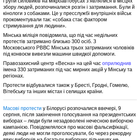
Групи силовиків на мікроавтобусах з’являлися в місцях
збору людей, розпочиналися розгін і затримання. Були й
кінологи з собаками. Це у пресслужбі внутрішніх військ
прокоментували так: «собака стає фактором
стримування для людини».
Мінська міліція повідомила, що під час недільних
протестів затримано близько 300 осіб. З
Московського РВВС Мінська трьох затриманих чоловіків
під конвоєм вивезли машини швидкої допомоги.
Правозахисний центр «Весна» на цей час
оприлюднив
імена 330 затриманих під час мирних акцій у Мінську та
регіонах.
Протести відбувалися також у Бресті, Гродні, Гомелю,
Вітебську та інших містах і селищах країни.
Масові протести
у Білорусі розпочалися ввечері, 9
серпня, після закінчення голосування на президентських
виборах – люди були незадоволені нечесною виборчою
кампанією. Повідомлялося про масові фальсифікації,
деякі люди не могли проголосувати, бо через рекордну
явку виборців на багатьох виборчих дільницях не