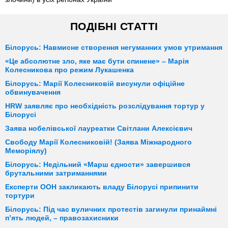
ПОДІБНІ СТАТТІ
Білорусь: Навмисне створення негуманних умов утримання
«Це абсолютне зло, яке має бути спинене» – Марія
Колесникова про режим Лукашенка
Білорусь: Марії Колесниковій висунули офіційне
обвинувачення
HRW заявляє про необхідність розслідування тортур у
Білорусі
Заява нобелівської лауреатки Світлани Алексієвич
Свободу Марії Колесниковій! (Заява Міжнародного
Меморіялу)
Білорусь: Недільний «Марш єдности» завершився
брутальними затриманнями
Експерти ООН закликають владу Білорусі припинити
тортури
Білорусь: Під час вуличних протестів загинули принаймні
п’ять людей, – правозахисники