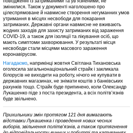
поводженні із затриманими та ув’язненими, не
змінилися. Також у документі наголошено про
цілеспрямоване й навмисне створення негуманних умов
утримання в місцях несвободи для покарання
затриманих. Державні органи навмисне не вживають
жодних заходів для захисту затриманих від зараження
COVID-19, а також для ізоляції та лікування осіб, що
мають симптоми захворювання. У результаті місця
несвободи стали місцями масового зараження
коронавірусом.
Нагадаємо
, наприкінці жовтня Світлана Тихановська
оголосила загальнонаціональний страйк і закликала
білорусів не виходити на роботу, нічого не купувати в
державних магазинах, не знімати коштів з банківських
рахунків тощо. Страйк буде припинено, коли Олександр
Лукашенко піде з поста президента, а всіх політв’язнів
буде звільнено.
Прихильники змін протягом 121 дня вимагають
відставки Лукашенка і проведення нових чесних
виборів, звільнення політв’язнів, а також притягнення
до відповідальности винних у побитті та катуваннях