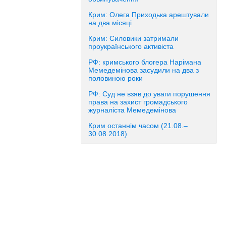
Крим: Олега Приходька арештували
на два місяці
Крим: Силовики затримали
проукраїнського активіста
РФ: кримського блогера Нарімана
Мемедемінова засудили на два з
половиною роки
РФ: Суд не взяв до уваги порушення
права на захист громадського
журналіста Мемедемінова
Крим останнім часом (21.08.–
30.08.2018)