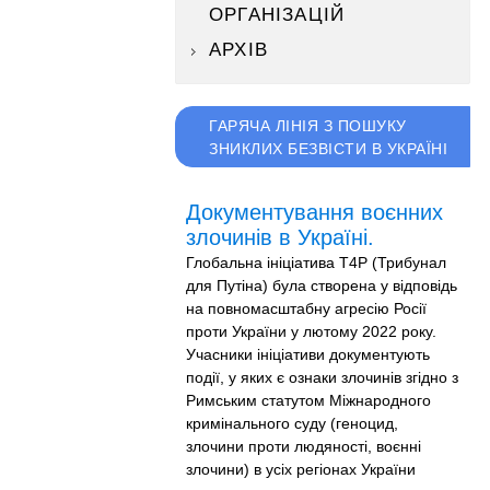
ОРГАНІЗАЦІЙ
АРХІВ
ГАРЯЧА ЛІНІЯ З ПОШУКУ
ЗНИКЛИХ БЕЗВІСТИ В УКРАЇНІ
Документування воєнних
злочинів в Україні.
Глобальна ініціатива T4P (Трибунал
для Путіна) була створена у відповідь
на повномасштабну агресію Росії
проти України у лютому 2022 року.
Учасники ініціативи документують
події, у яких є ознаки злочинів згідно з
Римським статутом Міжнародного
кримінального суду (геноцид,
злочини проти людяності, воєнні
злочини) в усіх регіонах України