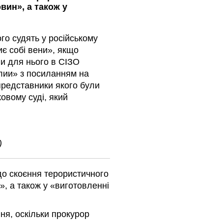
вин», а також у
ого судять у російському
иє собі вени», якщо
ли для нього в СІЗО
лии» з посиланням на
представники якого були
овому суді, який
)
до скоєння терористичного
», а також у «виготовленні
ня, оскільки прокурор