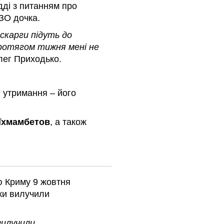
дді з питанням про
ІЗО дочка.
 скарги підуть до
протягом тижня мені не
ег Приходько.
 утримання – його
їхмамбетов
, а також
ю Криму 9 жовтня
ики вилучили
вилучили