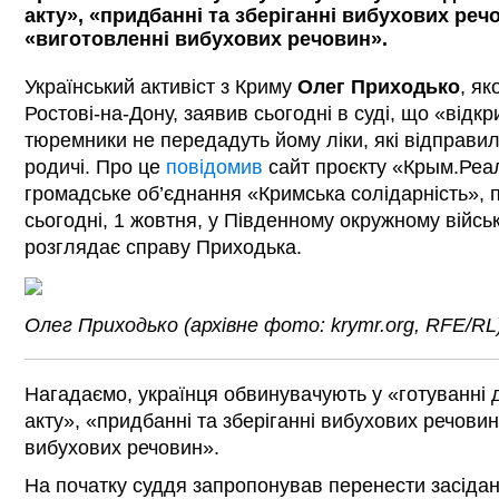
акту», «придбанні та зберіганні вибухових речо
«виготовленні вибухових речовин».
Український активіст з Криму
Олег Приходько
, як
Ростові-на-Дону, заявив сьогодні в суді, що «відкр
тюремники не передадуть йому ліки, які відправи
родичі. Про це
повідомив
сайт проєкту «Крым.Реа
громадське об’єднання «Кримська солідарність», 
сьогодні, 1 жовтня, у Південному окружному військ
розглядає справу Приходька.
Олег Приходько (архівне фото: krymr.org, RFE/RL
Нагадаємо, українця обвинувачують у «готуванні 
акту», «придбанні та зберіганні вибухових речовин
вибухових речовин».
На початку суддя запропонував перенести засідан