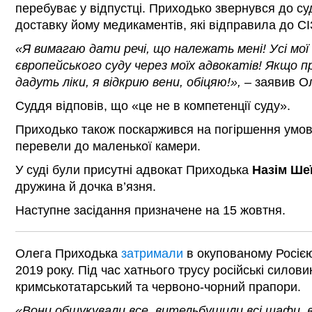
перебуває у відпустці. Приходько звернувся до су
доставку йому медикаментів, які відправила до С
«Я вимагаю дати речі, що належать мені! Усі мої
європейського суду через моїх адвокатів! Якщо 
дадуть ліки, я відкрию вени, обіцяю!», –
заявив Ол
Суддя відповів, що «це не в компетенції суду».
Приходько також поскаржився на погіршення умов
перевели до маленької камери.
У суді були присутні адвокат Приходька
Назім Ше
дружина й дочка в’язня.
Наступне засідання призначене на 15 жовтня.
Олега Приходька
затримали
в окупованому Росіє
2019 року. Під час хатнього трусу російські силов
кримськотатарський та червоно-чорний прапори.
«Вони обшукували все, вительбушили всі шафи, 