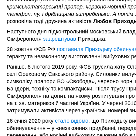
кримськотатарський прапор, червоно-чорний пра
телефон, ну, і дрібницями витребеньки. А потім 
розповіла тоді дружина активіста
Любов Приход
Наступного дня підконтрольний московський владі
Сімферополя
заарештував
Приходька.
28 жовтня ФСБ РФ
поставила Приходьку обвинув
теракту та незаконному виготовленні вибухових р
Раніше, 8 лютого 2019 року, ФСБ трусила хату Ол
селі Ореховому Сакського району. Силовики вилуч
символіку, прапори ВО «Свобода», червоно-чорні
Бандери, техніку та компактдиски. Після трусу Пр
Сімферополя на допит, на якому розпитували про й
на т. зв. материковій частині України. У червні 201
затримували активіста через українські номерні зна
16 січня 2020 року
стало відомо
, що Приходьку ви
обвинувачення – у «незаконних придбанні, переданн
перевезенні або носінні вибухових речовин або ви