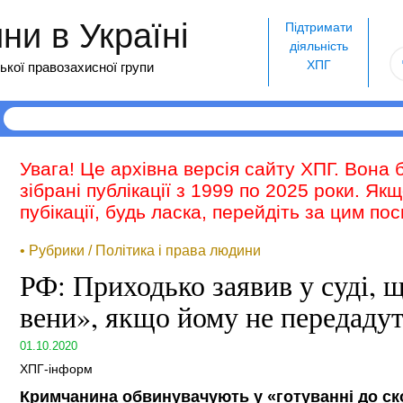
и в Україні
Підтримати
діяльність
ХПГ
ької правозахисної групи
Увага! Це архівна версія сайту ХПГ. Вона 
зібрані публікації з 1999 по 2025 роки. Як
пубікації, будь ласка, перейдіть за цим п
• Рубрики / Політика і права людини
РФ: Приходько заявив у суді, щ
вени», якщо йому не передадут
01.10.2020
ХПГ-інформ
Кримчанина обвинувачують у «готуванні до с