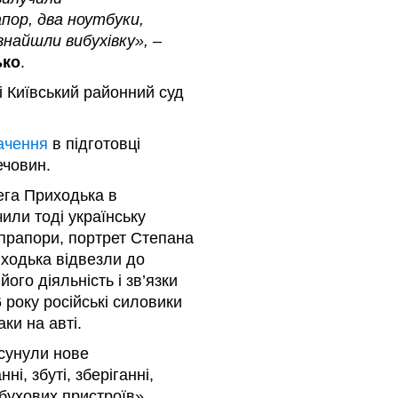
пор, два ноутбуки,
знайшли вибухівку», –
ько
.
 Київський районний суд
ачення
в підготовці
ечовин.
ега Приходька в
или тоді українську
 прапори, портрет Степана
иходька відвезли до
ого діяльність і зв’язки
6 року російські силовики
ки на авті.
сунули нове
і, збуті, зберіганні,
бухових пристроїв».