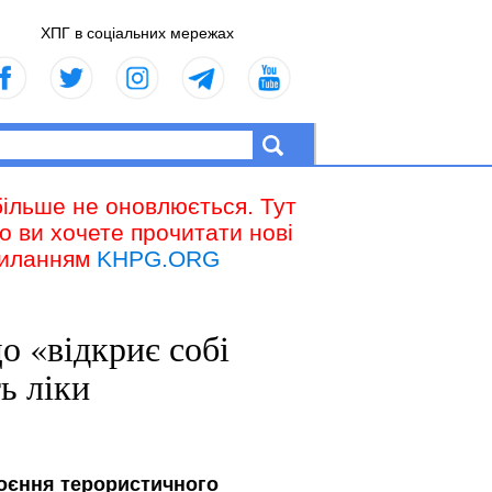
ХПГ в соціальних мережах
більше не оновлюється. Тут
що ви хочете прочитати нові
осиланням
KHPG.ORG
о «відкриє собі
ь ліки
коєння терористичного