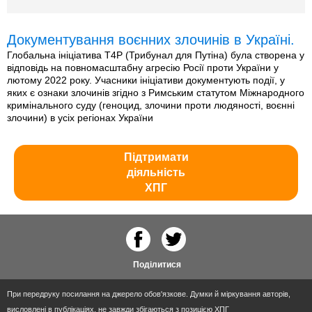
Документування воєнних злочинів в Україні.
Глобальна ініціатива T4P (Трибунал для Путіна) була створена у
відповідь на повномасштабну агресію Росії проти України у
лютому 2022 року. Учасники ініціативи документують події, у
яких є ознаки злочинів згідно з Римським статутом Міжнародного
кримінального суду (геноцид, злочини проти людяності, воєнні
злочини) в усіх регіонах України
Підтримати
діяльність
ХПГ
Поділитися
При передруку посилання на джерело обов'язкове. Думки й міркування авторів,
висловлені в публікаціях, не завжди збігаються з позицією ХПГ