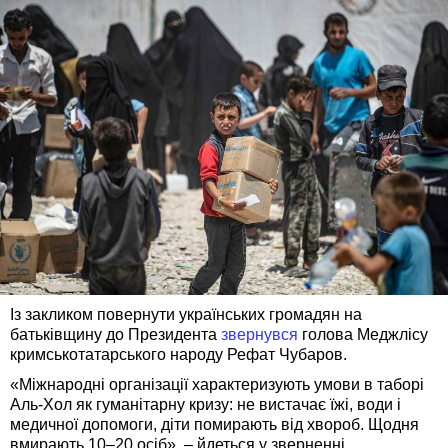
Із закликом повернути українських громадян на
батьківщину до Президента
звернувся
голова Меджлісу
кримськотатарського народу Рефат Чубаров.
«Міжнародні організації характеризують умови в таборі
Аль-Хол як гуманітарну кризу: не вистачає їжі, води і
медичної допомоги, діти помирають від хвороб. Щодня
вмирають 10–20 осіб», – йдеться у зверненні.