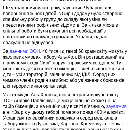
Ще у травні минулого року, зауважив Чубаров, для
повернення жінок і дітей із Сирії додому було створено
спеціальну робочу групу, до складу якої увійшли
представники профільних відомств. За кілька місяців
спільної роботи були виконані всі необхідні дії з
підготовки до евакуації громадян України, однак
евакуація не відбулася.
За
данними ООН
, 40 тисяч дітей зі 60 країн світу живуть у
жахливих умовах табору Аль-Хол. Він розташований на
північному сході Сирії, поруч із іракським кордоном. Тут
мешкають десятки тисяч біженців – здебільшого жінки й
діти – усі з територій, звільнених від ІДІЛ. Серед них
чимало членів родин загиблих або ув’язнених бойовиків
цієї терористичної організації.
У лютому до Аль-Хопу вдалося потрапити журналісту
ТСН Андрію Цаплієнку. Це місце більше схоже не на
табір біженців, а на найбільшу в світі в’язницю,
зауважив
він: «За рік у цьому таборі померло понад 400 малюків».
Українські телевізійники розшукали серед мешканців
табору жінок із Луганська, Харкова, Кременчука, Черкас.
Усі вони прагнуть повернутися додому, хоч у багатьох і