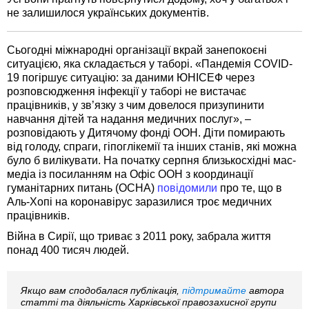
не залишилося українських документів.
Сьогодні міжнародні організації вкрай занепокоєні
ситуацією, яка складається у таборі. «Пандемія COVID-
19 погіршує ситуацію: за даними ЮНІСЕФ через
розповсюдження інфекції у таборі не вистачає
працівників, у зв’язку з чим довелося призупинити
навчання дітей та надання медичних послуг», –
розповідають у Дитячому фонді ООН. Діти помирають
від голоду, спраги, гіпоглікемії та інших станів, які можна
було б вилікувати. На початку серпня близькосхідні мас-
медіа із посиланням на Офіс ООН з координації
гуманітарних питань (ОСНА)
повідомили
про те, що в
Аль-Хопі на коронавірус заразилися троє медичних
працівників.
Війна в Сирії, що триває з 2011 року, забрала життя
понад 400 тисяч людей.
Якщо вам сподобалася публікація,
підтримайте
автора
статті та діяльність Харківської правозахисної групи