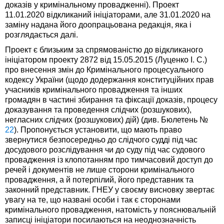
доказів у кримінальному провадженні). Проект
11.01.2020 відкликаний ініціаторами, але 31.01.2020 на
заміну надана його доопрацьована редакція, яка і
розглядається далі.
Проект є близьким за спрямованістю до відкликаного
ініціатором проекту 2872 від 15.05.2015 (Луценко І. С.)
про внесення змін до Кримінального процесуального
кодексу України (щодо додержання конституційних прав
учасників кримінального провадження та інших
громадян в частині збирання та фіксації доказів, процесу
доказування та проведення слідчих (розшукових),
негласних слідчих (розшукових) дій) (див. Бюлетень №
22
). Пропонується установити, що мають право
звернутися безпосередньо до слідчого судді під час
досудового розслідування чи до суду під час судового
провадження із клопотанням про тимчасовий доступ до
речей і документів не лише сторони кримінального
провадження, а й потерпілий, його представник та
законний представник. ГНЕУ у своєму висновку звертає
увагу на те, що названі особи і так є сторонами
кримінального провадження, натомість у пояснювальній
записці ініціатори посилаються на неоднозначність