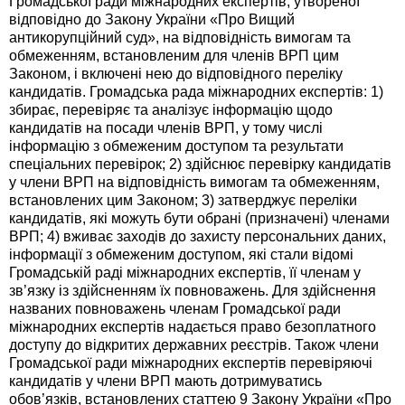
Громадської ради міжнародних експертів, утвореної
відповідно до Закону України «Про Вищий
антикорупційний суд», на відповідність вимогам та
обмеженням, встановленим для членів ВРП цим
Законом, і включені нею до відповідного переліку
кандидатів. Громадська рада міжнародних експертів: 1)
збирає, перевіряє та аналізує інформацію щодо
кандидатів на посади членів ВРП, у тому числі
інформацію з обмеженим доступом та результати
спеціальних перевірок; 2) здійснює перевірку кандидатів
у члени ВРП на відповідність вимогам та обмеженням,
встановлених цим Законом; 3) затверджує переліки
кандидатів, які можуть бути обрані (призначені) членами
ВРП; 4) вживає заходів до захисту персональних даних,
інформації з обмеженим доступом, які стали відомі
Громадській раді міжнародних експертів, її членам у
зв’язку із здійсненням їх повноважень. Для здійснення
названих повноважень членам Громадської ради
міжнародних експертів надається право безоплатного
доступу до відкритих державних реєстрів. Також члени
Громадської ради міжнародних експертів перевіряючі
кандидатів у члени ВРП мають дотримуватись
обов’язків, встановлених статтею 9 Закону України «Про