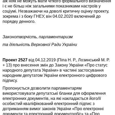
аж ніяк не можуть мати чіткого формального визначення
і є не більш ніж загальними показниками настроїв у
соціумі. Незважаючи на доволі критичну оцінку проекту,
зокрема і з боку ГНЕУ, він 04.02.2020 включений до
порядку денного.
Законотворчість, парламентаризм
та діяльність Верховної Ради України
Проект 2527
від 04.12.2019 (Піпа Н. Р., Лозинський М. Р.
+ 13) про внесення змін до Закону України «Про статус
народного депутата України» в частині застосування
народним депутатом України електронного цифрового
підпису.
Пропонується дозволити парламентарям
використовувати депутатські бланки для оформлення
електронних документів, на які накладається його/її
особистий кваліфікований електронний підпис з
дотриманням вимог законів України «Про електронні
документи та електронний документообіг» та «Про