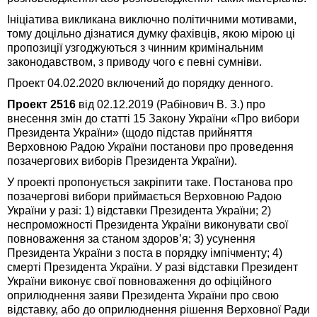
Ініціатива викликана виключно політичними мотивами,
тому доцільно дізнатися думку фахівців, якою мірою ці
пропозиції узгоджуються з чинним кримінальним
законодавством, з приводу чого є певні сумніви.
Проект 04.02.2020 включений до порядку денного.
Проект 2516
від 02.12.2019 (Рабінович В. З.) про
внесення змін до статті 15 Закону України «Про вибори
Президента України» (щодо підстав прийняття
Верховною Радою України постанови про проведення
позачергових виборів Президента України).
У проекті пропонується закріпити таке. Постанова про
позачергові вибори приймається Верховною Радою
України у разі: 1) відставки Президента України; 2)
неспроможності Президента України виконувати свої
повноваження за станом здоров’я; 3) усунення
Президента України з поста в порядку імпічменту; 4)
смерті Президента України. У разі відставки Президент
України виконує свої повноваження до офіційного
оприлюднення заяви Президента України про свою
відставку, або до оприлюднення рішення Верховної Ради