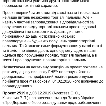
торгівлі пальним (частина друга). Інші зміни мають
переважно технічний характер.
Проект ширший за змістом від своєї назви і торкається
не лише питань незаконної торгівлі пальним. Але й
навіть у частині запровадження відповідальності за
порушення порядку торгівлі пальним проект є доволі
дискусійним і не конкретним. Досить дивним є
прирівняння до адміністративно караних
правопорушень будь-яких порушень правил торгівлі
пальним. Та й власне саме формулювання у назві статті
та її змісті не відповідають одне одному: адже в назві
йдеться про порушення порядку торгівлі пальним, а в
тексті і про порушення правил торгівлі пальним.
Незважаючи на негативну реакцію на проект, зокрема на
рекомендацію у висновку ГНЕУ повернути його на
доопрацювання, профільний комітет рекомендував
прийняти проект за основу і 04.02.2020 його включено до
порядку денного.
Проект 2519
від 03.12.2019 (Алєксєєв С. О.,
Князевич Р. П.) про внесення змін до Закону України
«Про Державне бюро розслідувань» щодо забезпечення