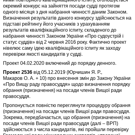
окремий конкурс на зайняття посади судді протягом
одного місяця з дня набрання чинності даним Законом.
Визначення результатів даного конкурсу здійснюється на
підставі рейтингу його учасників з урахуванням
результатів кваліфікаційного іспиту, складеного до
набрання чинності Законом України «Про судоустрій і
статус суддів» від 2 червня 2016 року. Фактично проект
нівелює саму ідею кваліфікаційного іспиту як заходу
перевірки якості кандидатів у судді.
Проект 04.02.2020 включений до порядку денного.
Проект 2536
від 05.12.2019 (Юрчишин Я. Р.,
Макаров О. А. + 10) про внесення змін до Закону України
«Про Вищу раду правосуддя» щодо визначення порядку
обрання (призначення) на посади членів Вищої ради
правосуддя.
Пропонується повністю переглянути процедуру обрання
(призначення) на посади членів Вищої ради правосуддя.
Зокрема, передбачається, що обрання (призначення) на
посади членів Вищої ради правосуддя (далі – ВРП)
здійснюється з числа кандидатів, які пройшли перевірку