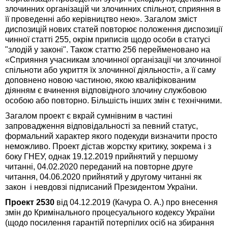
злочинних організацій чи злочинних спільнот, сприяння в
її проведенні або керівництво нею». Загалом зміст
диспозицій нових статей повторює положення диспозиції
чинної статті 255, окрім приписів щодо особи в статусі
"злодій у законі". Також статтю 256 перейменовано на
«Сприяння учасникам злочинної організації чи злочинної
спільноти або укриття їх злочинної діяльності», а її саму
доповнено новою частиною, якою кваліфікованим
діянням є вчинення відповідного злочину службовою
особою або повторно. Більшість інших змін є технічними.
Загалом проект є вкрай сумнівним в частині
запровадження відповідальності за певний статус,
формальний характер якого подекуди визначити просто
неможливо. Проект дістав жорстку критику, зокрема і з
боку ГНЕУ, однак 19.12.2019 прийнятий у першому
читанні, 04.02.2020 переданий на повторне друге
читання, 04.06.2020 прийнятий у другому читанні як
закон і невдовзі підписаний Президентом України.
Проект 2530
від 04.12.2019 (Качура О. А.) про внесення
змін до Кримінального процесуального кодексу України
(щодо посилення гарантій потерпілих осіб на збирання