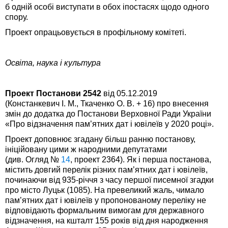
б одній особі виступати в обох іпостасях щодо одного
спору.
Проект опрацьовується в профільному комітеті.
Освіта, наука і культура
Проект Постанови 2542
від 05.12.2019
(Констанкевич І. М., Ткаченко О. В. + 16) про внесення
змін до додатка до Постанови Верховної Ради України
«Про відзначення пам’ятних дат і ювілеїв у 2020 році».
Проект доповнює згадану більш ранню постанову,
ініційовану цими ж народними депутатами
(див. Огляд №
14
, проект 2364). Як і перша постанова,
містить довгий перелік різних пам’ятних дат і ювілеїв,
починаючи від 935-річчя з часу першої писемної згадки
про місто Луцьк (1085). На превеликий жаль, чимало
пам’ятних дат і ювілеїв у пропонованому переліку не
відповідають формальним вимогам для державного
відзначення, на кшталт 155 років від дня народження