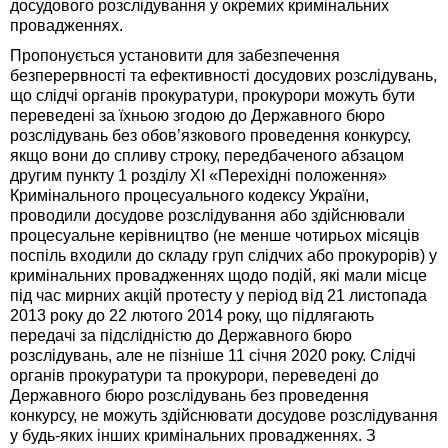
досудового розслідування у окремих кримінальних
провадженнях.
Пропонується установити для забезпечення
безперервності та ефективності досудових розслідувань,
що слідчі органів прокуратури, прокурори можуть бути
переведені за їхньою згодою до Державного бюро
розслідувань без обов’язкового проведення конкурсу,
якщо вони до спливу строку, передбаченого абзацом
другим пункту 1 розділу XI «Перехідні положення»
Кримінального процесуального кодексу України,
проводили досудове розслідування або здійснювали
процесуальне керівництво (не менше чотирьох місяців
поспіль входили до складу груп слідчих або прокурорів) у
кримінальних провадженнях щодо подій, які мали місце
під час мирних акцій протесту у період від 21 листопада
2013 року до 22 лютого 2014 року, що підлягають
передачі за підслідністю до Державного бюро
розслідувань, але не пізніше 11 січня 2020 року. Слідчі
органів прокуратури та прокурори, переведені до
Державного бюро розслідувань без проведення
конкурсу, не можуть здійснювати досудове розслідування
у будь-яких інших кримінальних провадженнях. З