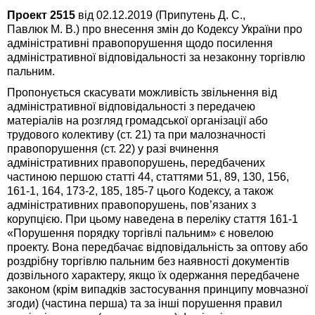
Проект 2515
від 02.12.2019 (Припутень Д. С.,
Павлюк М. В.) про внесення змін до Кодексу України про
адміністративні правопорушення щодо посилення
адміністративної відповідальності за незаконну торгівлю
пальним.
Пропонується скасувати можливість звільнення від
адміністративної відповідальності з передачею
матеріалів на розгляд громадської організації або
трудового колективу (ст. 21) та при малозначності
правопорушення (ст. 22) у разі вчинення
адміністративних правопорушень, передбачених
частиною першою статті 44, статтями 51, 89, 130, 156,
161-1, 164, 173-2, 185, 185-7 цього Кодексу, а також
адміністративних правопорушень, пов’язаних з
корупцією. При цьому наведена в переліку стаття 161-1
«Порушення порядку торгівлі пальним» є новелою
проекту. Вона передбачає відповідальність за оптову або
роздрібну торгівлю пальним без наявності документів
дозвільного характеру, якщо їх одержання передбачене
законом (крім випадків застосування принципу мовчазної
згоди) (частина перша) та за інші порушення правил