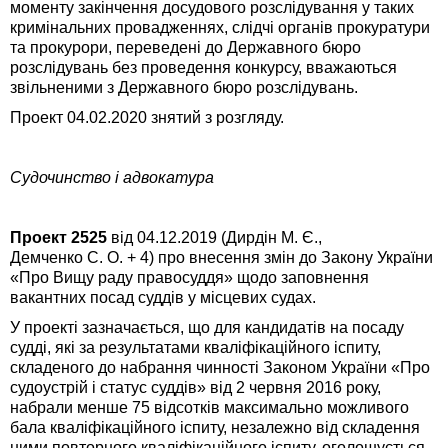
моменту закінчення досудового розслідування у таких
кримінальних провадженнях, слідчі органів прокуратури
та прокурори, переведені до Державного бюро
розслідувань без проведення конкурсу, вважаються
звільненими з Державного бюро розслідувань.
Проект 04.02.2020 знятий з розгляду.
Судочинство і адвокатура
Проект 2525
від 04.12.2019 (Дирдін М. Є.,
Демченко С. О. + 4) про внесення змін до Закону України
«Про Вищу раду правосуддя» щодо заповнення
вакантних посад суддів у місцевих судах.
У проекті зазначається, що для кандидатів на посаду
судді, які за результатами кваліфікаційного іспиту,
складеного до набрання чинності Законом України «Про
судоустрій і статус суддів» від 2 червня 2016 року,
набрали менше 75 відсотків максимально можливого
бала кваліфікаційного іспиту, незалежно від складення
ними повторного кваліфікаційного іспиту, оголошується