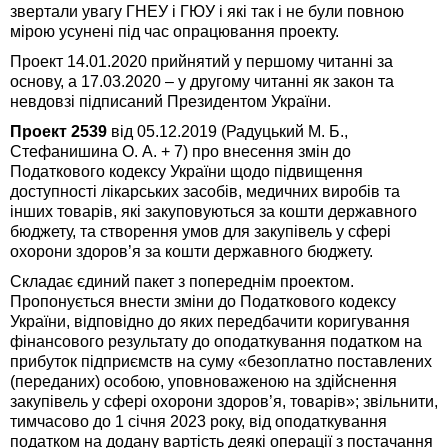
звертали увагу ГНЕУ і ГЮУ і які так і не були повною
мірою усунені під час опрацювання проекту.
Проект 14.01.2020 прийнятий у першому читанні за
основу, а 17.03.2020 – у другому читанні як закон та
невдовзі підписаний Президентом України.
Проект 2539
від 05.12.2019 (Радуцький М. Б.,
Стефанишина О. А. + 7) про внесення змін до
Податкового кодексу України щодо підвищення
доступності лікарських засобів, медичних виробів та
інших товарів, які закуповуються за кошти державного
бюджету, та створення умов для закупівель у сфері
охорони здоров’я за кошти державного бюджету.
Складає єдиний пакет з попереднім проектом.
Пропонується внести зміни до Податкового кодексу
України, відповідно до яких передбачити коригування
фінансового результату до оподаткування податком на
прибуток підприємств на суму «безоплатно поставлених
(переданих) особою, уповноваженою на здійснення
закупівель у сфері охорони здоров’я, товарів»; звільнити,
тимчасово до 1 січня 2023 року, від оподаткування
податком на додану вартість деякі операції з постачання