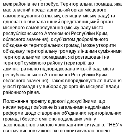
меж районів не потребує. Територіальна громада, яка
має власний представницький орган місцевого
самоврядування (сільську, селищну, міську раду) та
одночасно обирала інший представницький орган
місцевого самоврядування (міську раду міста
республіканського Автономної Республіки Крим,
обласного значення), є суб’єктом добровільного
об’єднання територіальних громад і може утворити
об’єднану територіальну громаду з іншими суміжними
територіальними громадами, які розташовані на
території суміжного району (території, що
адміністративно підпорядкована міській раді міста
республіканського Автономної Республіки Крим,
обласного значення). Також впорядковується питання
участі громадян у виборах до органів місцевої влади
районного рівня.
Положення проекту є доволі дискусійними, що
насамперед пов’язане із загальними недоліками
реформи щодо створення об’єднаних територіальних
громад і безсистемністю подальших змін у
законодавство з метою «виправити» ситуацію. ГНЕУ у
своєму висновку жорстко розкритикувало проект.