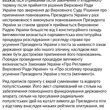
вважається отриманим після закінчення п’ятиденного
терміну після прийняття рішення Верховної Ради
України про звернення до Верховного Суду. Рішення про
припинення повноважень Президента України у разі
неспроможності виконувати повноваження Президента
України за станом здоров’я приймається Верховною
Радою України більшістю від її конституційного складу.
Імпічментом визнається парламентська конституційна
процедура розслідування і розгляду справи про
усунення Президента України з поста за наявності ознак
державної зради або іншого злочину, наслідком якої
може бути дострокове припинення його повноважень.
Порядок проведення процедури імпічменту
визначається Законами України «Про Регламент
Верховної Ради України» та «Про особливу процедуру
усунення Президента України з поста (імпічмент)».
Ряд приписів проекту є вкрай сумнівними та відверто
популістськими. Його зміст спрямований не стільки на
забезпечення повноцінного функціонування державного
апарату, скільки на просування радикальних
популістських ідей на кшталт вимоги до Президента піти
у відставку внаслідок низьких рейтингів опитування, які