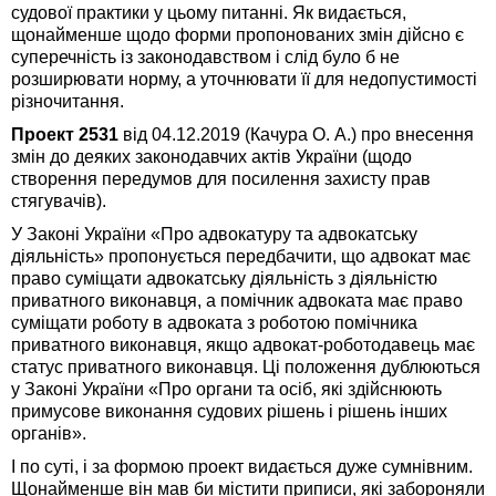
судової практики у цьому питанні. Як видається,
щонайменше щодо форми пропонованих змін дійсно є
суперечність із законодавством і слід було б не
розширювати норму, а уточнювати її для недопустимості
різночитання.
Проект 2531
від 04.12.2019 (Качура О. А.) про внесення
змін до деяких законодавчих актів України (щодо
створення передумов для посилення захисту прав
стягувачів).
У Законі України «Про адвокатуру та адвокатську
діяльність» пропонується передбачити, що адвокат має
право суміщати адвокатську діяльність з діяльністю
приватного виконавця, а помічник адвоката має право
суміщати роботу в адвоката з роботою помічника
приватного виконавця, якщо адвокат-роботодавець має
статус приватного виконавця. Ці положення дублюються
у Законі України «Про органи та осіб, які здійснюють
примусове виконання судових рішень і рішень інших
органів».
І по суті, і за формою проект видається дуже сумнівним.
Щонайменше він мав би містити приписи, які забороняли