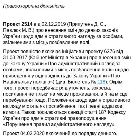
Правоохоронна діяльність
Проект 2514
від 02.12.2019 (Припутень Д. С.,
Павлюк М. В.) про внесення змін до деяких законів
України щодо адміністративного нагляду за особами,
звільненими з місць позбавлення волі.
Проект повністю включає ініціативи проекту 6276 від
31.03.2017 (Кабінет Міністрів України) про внесення змін
до Закону України «Про адміністративний нагляд за
особами, звільненими з місць позбавлення волі» (щодо
приведення у відповідність до Закону України «Про
Національну поліцію») (див. Бюлетень №
118
). Окрім
того, проект передбачає ряд уточнень, зокрема,
посилання не тільки на місце проживання, а й на місце
перебування тощо. Положення щодо адміністративного
нагляду містять як послаблення, так і певні додаткові
вимоги. Також посилюються санкції статті 187 Кодексу
України про адміністративні правопорушення
«Порушення правил адміністративного нагляду».
Проект 04.02.2020 включений до порядку денного.