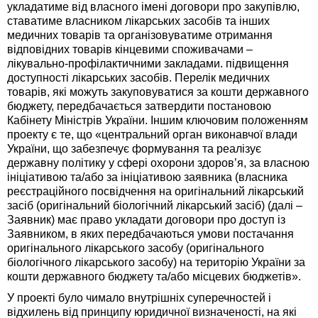
укладатиме від власного імені договори про закупівлю,
ставатиме власником лікарських засобів та інших
медичних товарів та організовуватиме отримання
відповідних товарів кінцевими споживачами –
лікувально-профілактичними закладами. підвищення
доступності лікарських засобів. Перелік медичних
товарів, які можуть закуповуватися за кошти державного
бюджету, передбачається затвердити постановою
Кабінету Міністрів України. Іншим ключовим положенням
проекту є те, що «центральний орган виконавчої влади
України, що забезпечує формування та реалізує
державну політику у сфері охорони здоров’я, за власною
ініціативою та/або за ініціативою заявника (власника
реєстраційного посвідчення на оригінальний лікарський
засіб (оригінальний біологічний лікарський засіб) (далі –
Заявник) має право укладати договори про доступ із
Заявником, в яких передбачаються умови постачання
оригінального лікарського засобу (оригінального
біологічного лікарського засобу) на територію України за
кошти державного бюджету та/або місцевих бюджетів».
У проекті було чимало внутрішніх суперечностей і
відхилень від принципу юридичної визначеності, на які