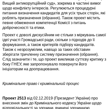
Вищий антикорупційний суд», зокрема в частині вимог
щодо конфлікту інтересів. Регулюються процедурні
питання визначення кандидатів для усіх трьох сторін, які
роблять призначення (обрання). Також проект містить
певне обмеження компетенції Комісії з питань
доброчесності та етики.
Проект є доволі дискусійним не стільки з міркувань самої
ідеї участі Громадської ради, скільки з підходів до її
формування, а також критеріїв підбору кандидатів.
Також є незрозумілим, навіщо за таких обставин
зберігати тричленну систему призначення (обрання).
Слід зазначити і те, що проект викликав суттєву критику з
боку ГНЕУ, яке запропонувало повернути його
ініціаторам на доопрацювання.
Кримінальне право і кримінальний процес
Проект 2513
від 02.12.2019 (Президент України) про
внесення змін до Кримінального кодексу України щодо
відповідальності за злочини, вчинені злочинною