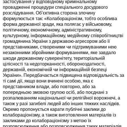
застосування у відповідному кримінальному
провадженні процедури спеціального досудового
розслідування. Об’єктивна сторона злочину
формулюється так: «Колабораціонізм, тобто особлива
форма державної зради, яка полягає у військовому,
політичному, економічному, адміністративному,
культурному, інформаційному, медійному співробітництві
громадянина України з державою-агресором або її
представниками, створеними чи підтримуваними нею
незаконними збройними формуваннями, яке завдало
шкоди державному суверенітету, територіальній
цілісності та недоторканності, обороноздатності,
державній, економічній чи інформаційній безпеці
України». Передбачається підвищена відповідальність за
ті самі дії, якщо вони вчинені особою, яка є
представником влади, або повторно, або за
попередньою змовою групою осіб, або поєднані з
розпалюванням національної чи релігійної ворожнечі, а
також у разі загибелі людей або інших тяжких наслідків.
Окремо пропонується карати публічні заклики до
колабораціонізму, а також виготовлення матеріалів із
закликами до колабораціонізму з метою їх
розповсюдження або розповсюдження таких матеріалів.