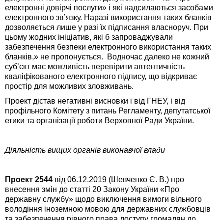
електронні довірчі послуги» і які надсилаються засобами
електронного зв’язку. Наразі використання таких бланків
дозволяється лише у разі їх підписання власноруч. При
цьому жодних ініціатив, які б запроваджували
забезпечення безпеки електронного використання таких
бланків,» не пропонується. Водночас далеко не кожний
суб’єкт має можливість перевірити автентичність
кваліфікованого електронного підпису, що відкриває
простір для можливих зловживань.
Проект дістав негативні висновки і від ГНЕУ, і від
профільного Комітету з питань Регламенту, депутатської
етики та організації роботи Верховної Ради України.
Діяльність вищих органів виконавчої влади
Проект 2544
від 06.12.2019 (Шевченко Є. В.) про
внесення змін до статті 20 Закону України «Про
державну службу» щодо виключення вимоги вільного
володіння іноземною мовою для державних службовців
та забезпечення рівного права доступу громадян до