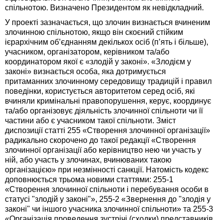
спільнотою. Визначено Президентом як невідкладний.
У проекті зазначається, що злочин визнається вчиненим
злочинною спільнотою, якщо він скоєний стійким
ієрархічним об’єднанням декількох осіб (п’ять і більше),
учасником, організатором, керівником та/або
координатором якої є «злодій у законі». «Злодієм у
законі» визнається особа, яка дотримується
притаманних злочинному середовищу традицій і правил
поведінки, користується авторитетом серед осіб, які
вчиняли кримінальні правопорушення, керує, координує
та/або організовує діяльність злочинної спільноти чи її
частини або є учасником такої спільноти. Зміст
диспозиції статті 255 «Створення злочинної організації»
радикально скорочено до такої редакції «Створення
злочинної організації або керівництво нею чи участь у
ній, або участь у злочинах, вчинюваних такою
організацією» при незмінності санкції. Натомість кодекс
доповнюється трьома новими статтями: 255-1
«Створення злочинної спільноти і перебування особи в
статусі "злодій у законі"», 255-2 «Звернення до "злодія у
законі" чи іншого учасника злочинної спільноти» та 255-3
«Організація проведення зустрічі (сходки) представників