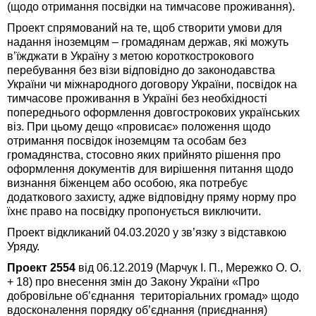
(щодо отримання посвідки на тимчасове проживання).
Проект спрямований на те, щоб створити умови для
надання іноземцям – громадянам держав, які можуть
в’їжджати в Україну з метою короткострокового
перебування без візи відповідно до законодавства
України чи міжнародного договору України, посвідок на
тимчасове проживання в Україні без необхідності
попереднього оформлення довгострокових українських
віз. При цьому дещо «провисає» положення щодо
отримання посвідок іноземцям та особам без
громадянства, стосовно яких прийнято рішення про
оформлення документів для вирішення питання щодо
визнання біженцем або особою, яка потребує
додаткового захисту, адже відповідну пряму норму про
їхнє право на посвідку пропонується виключити.
Проект відкликаний 04.03.2020 у зв’язку з відставкою
Уряду.
Проект 2554
від 06.12.2019 (Марчук І. П., Мережко О. О.
+ 18) про внесення змін до Закону України «Про
добровільне об’єднання територіальних громад» щодо
вдосконалення порядку об’єднання (приєднання)