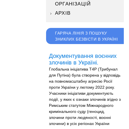
ОРГАНІЗАЦІЙ
АРХІВ
ГАРЯЧА ЛІНІЯ З ПОШУКУ
ЗНИКЛИХ БЕЗВІСТИ В УКРАЇНІ
Документування воєнних
злочинів в Україні.
Глобальна ініціатива T4P (Трибунал
для Путіна) була створена у відповідь
на повномасштабну агресію Росії
проти України у лютому 2022 року.
Учасники ініціативи документують
події, у яких є ознаки злочинів згідно з
Римським статутом Міжнародного
кримінального суду (геноцид,
злочини проти людяності, воєнні
злочини) в усіх регіонах України