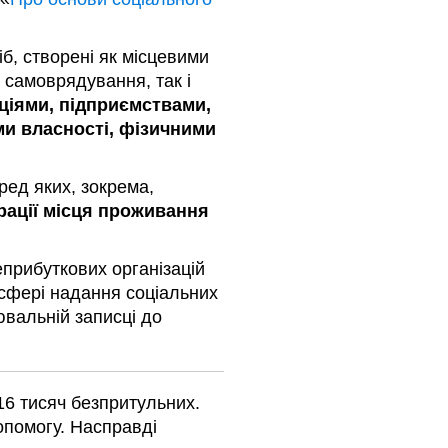
б, створені як місцевими
 самоврядування, так і
ціями, підприємствами,
ми власності, фізичними
ред яких, зокрема,
трації місця проживання
прибуткових організацій
 сфері надання соціальних
вальній записці до
16 тисяч безпритульних.
допомогу. Насправді