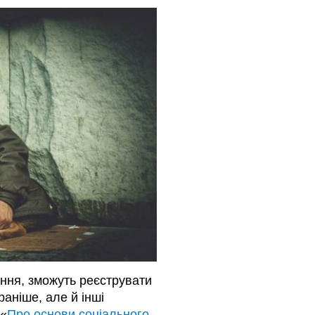
ання, зможуть реєструвати
раніше, але й інші
 «
Про основи соціального