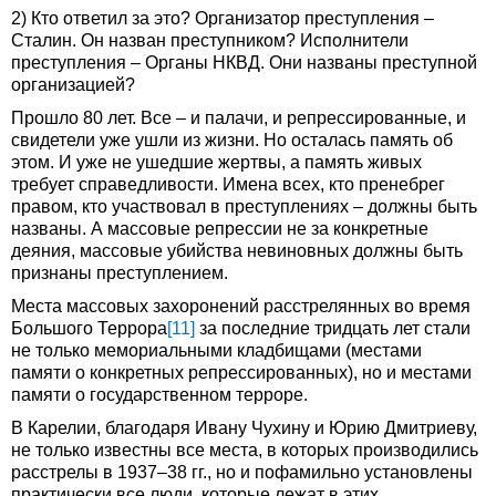
2) Кто ответил за это? Организатор преступления –
Сталин. Он назван преступником? Исполнители
преступления – Органы НКВД. Они названы преступной
организацией?
Прошло 80 лет. Все – и палачи, и репрессированные, и
свидетели уже ушли из жизни. Но осталась память об
этом. И уже не ушедшие жертвы, а память живых
требует справедливости. Имена всех, кто пренебрег
правом, кто участвовал в преступлениях – должны быть
названы. А массовые репрессии не за конкретные
деяния, массовые убийства невиновных должны быть
признаны преступлением.
Места массовых захоронений расстрелянных во время
Большого Террора
[11]
за последние тридцать лет стали
не только мемориальными кладбищами (местами
памяти о конкретных репрессированных), но и местами
памяти о государственном терроре.
В Карелии, благодаря Ивану Чухину и Юрию Дмитриеву,
не только известны все места, в которых производились
расстрелы в 1937–38 гг., но и пофамильно установлены
практически все люди, которые лежат в этих