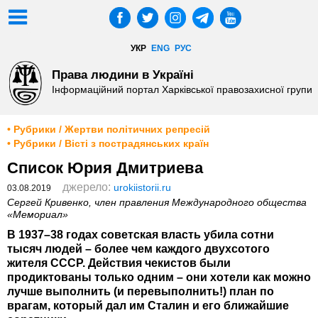
УКР
ENG
РУС
Права людини в Україні
Інформаційний портал Харківської правозахисної групи
• Рубрики / Жертви політичних репресій
• Рубрики / Вісті з пострадянських країн
Список Юрия Дмитриева
джерело:
urokiistorii.ru
03.08.2019
Сергей Кривенко, член правления Международного общества
«Мемориал»
В 1937–38 годах советская власть убила сотни
тысяч людей – более чем каждого двухсотого
жителя СССР. Действия чекистов были
продиктованы только одним – они хотели как можно
лучше выполнить (и перевыполнить!) план по
врагам, который дал им Сталин и его ближайшие