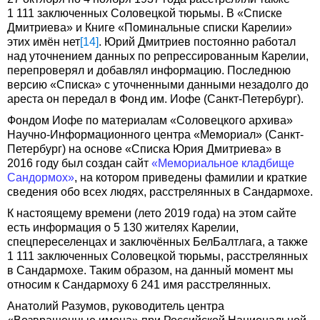
1 111 заключенных Соловецкой тюрьмы. В «Списке
Дмитриева» и Книге «Поминальные списки Карелии»
этих имён нет
[14]
. Юрий Дмитриев постоянно работал
над уточнением данных по репрессированным Карелии,
перепроверял и добавлял информацию. Последнюю
версию «Списка» с уточненными данными незадолго до
ареста он передал в Фонд им. Иофе (Санкт-Петербург).
Фондом Иофе по материалам «Соловецкого архива»
Научно-Информационного центра «Мемориал» (Санкт-
Петербург) на основе «Списка Юрия Дмитриева» в
2016 году был создан сайт
«Мемориальное кладбище
Сандормох»
, на котором приведены фамилии и краткие
сведения обо всех людях, расстрелянных в Сандармохе.
К настоящему времени (лето 2019 года) на этом сайте
есть информация о 5 130 жителях Карелии,
спецпереселенцах и заключённых БелБалтлага, а также
1 111 заключенных Соловецкой тюрьмы, расстрелянных
в Сандармохе. Таким образом, на данный момент мы
относим к Сандармоху 6 241 имя расстрелянных.
Анатолий Разумов, руководитель центра