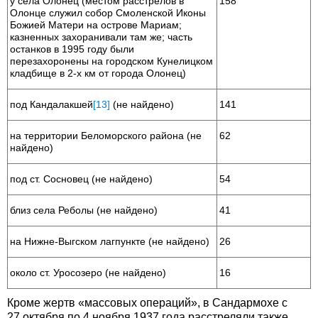
у села Олонец (местом расстрелов в
158
Олонце служил собор Смоленской Иконы
Божией Матери на острове Мариам;
казненных захоранивали там же; часть
останков в 1995 году были
перезахоронены на городском Кунелицком
кладбище в 2-х км от города Олонец)
под Кандалакшей
[13]
(не найдено)
141
на территории Беломорского района (не
62
найдено)
под ст. Сосновец (не найдено)
54
близ села Реболы (не найдено)
41
на Нижне-Выгском лагпункте (не найдено)
26
около ст. Уросозеро (не найдено)
16
Кроме жертв «массовых операций», в Сандармохе с
27 октября по 4 ноября 1937 года расстреляли также