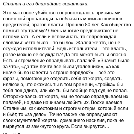
Сталин и его ближайшие соратники.
Это массовое убийство сопровождалось призывами
советской пропаганды разоблачать мнимых шпионов,
вредителей, врагов власти. Прошло 80 лет. Как общество
помнит эту травму? Очень многие предпочитают не
вспоминать. А если и вспоминать, то сопровождая
словами: «Что было – то было». Жалея жертв, но не
осуждая исполнителей. Ведь исполнители – это власть,
разве можно её осуждать? Да это может быть и опасно.
Есть и стремление оправдывать палачей. «Значит, было
за что», «да там почти все были уголовники», «а как
иначе было навести в стране порядок?» – всё это
фразы, помогающие отделить себя от жертв, создать
иллюзию, что окажись ты в том времени, «тройка» бы
тебя пощадила, или же ты бы вообще под суд не попал.
Отгораживаясь от жертв, мы не только оправдываем их
палачей, но даже начинаем любить их. Восхищаемся
Сталиным, как жёстоким и строгим отцом, который если
и бьёт, то «за дело». Точно так же как оправдывают
своих мучителей жертвы домашнего насилия, пока не
вырвутся из замкнутого круга. Если вырвутся…