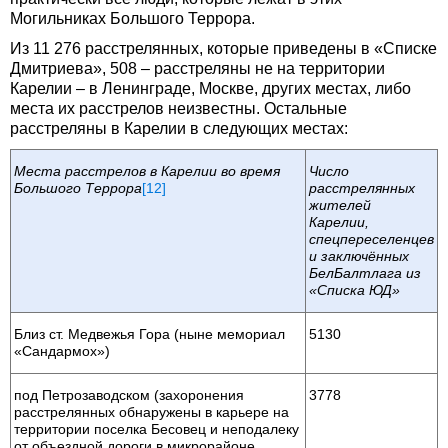
Могильниках Большого Террора.
Из 11 276 расстрелянных, которые приведены в «Списке
Дмитриева», 508 – расстреляны не на территории
Карелии – в Ленинграде, Москве, других местах, либо
места их расстрелов неизвестны. Остальные
расстреляны в Карелии в следующих местах:
Места расстрелов в Карелии во время
Число
Большого Террора
[12]
расстрелянных
жителей
Карелии,
спецпереселенцев
и заключённых
БелБалтлага из
«Списка ЮД»
Близ ст. Медвежья Гора (ныне мемориал
5130
«Сандармох»)
под Петрозаводском (захоронения
3778
расстрелянных обнаружены в карьере на
территории поселка Бесовец и неподалеку
от объездной дороги в микрорайоне