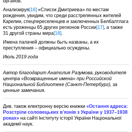
органов.
Анализируя
[16]
«Список Дмитриева» по местам
рождения, увидим, что среди расстрелянных жителей
Карелии, спецпереселенцев и заключенных Белбалтлага
есть уроженцы 65 других регионов России
[17]
, а также
31 другой страны мира
[18]
.
Имена палачей должны быть названы, а их
преступления – официально осуждены.
Июль 2019 года
Автор благодарит Анатолия Разумова, руководителя
центра «Возвращенные имена» при Российской
Национальной Библиотеке (Санкт-Петербург), за
ценные замечания.
Див. також електронну версію книжки
«Остання адреса:
Розстріли соловецьких в’язнів з України у 1937–1938
роках»
на сайті Інституту історії України Національної
академії наук.