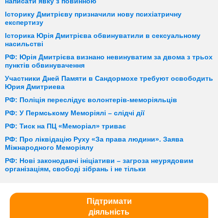
написати явку з повинною
Історику Дмитрієву призначили нову психіатричну
експертизу
Історика Юрія Дмитрієва обвинуватили в сексуальному
насильстві
РФ: Юрія Дмитрієва визнано невинуватим за двома з трьох
пунктів обвинувачення
Участники Дней Памяти в Сандормохе требуют освободить
Юрия Дмитриева
РФ: Поліція переслідує волонтерів-меморіяльців
РФ: У Пермському Меморіялі – слідчі дії
РФ: Тиск на ПЦ «Меморіал» триває
РФ: Про ліквідацію Руху «За права людини». Заява
Міжнародного Меморіялу
РФ: Нові законодавчі ініціативи – загроза неурядовим
організаціям, свободі зібрань і не тільки
Підтримати
діяльність