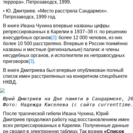
террора». Петрозаводск, 1999.
• Ю. Дмитриев. «Место расстрела Сандармох».
Петрозаводск, 1999 год.
В книге Ивана Чухина впервые названы цифры
репрессированных в Карелии в 1937–38 гг. по решению
внесудебных органов
[2]
: более 12 000 человек, из них
более 10 500 расстреляно. Впервые в России поимённо
названы и местные (региональные) палачи: и члены
несудебных органов, и исполнители их неправосудных
приговоров
[3]
.
В книге Дмитриева был впервые опубликован полный
список имен расстрелянных на конкретном спецобъекте
НКВД.
Юрий Дмитриев на Дне памяти в Сандармохе, 2
Фото: Надежда Киселева
 (с сайта currenttime
После трагической гибели Ивана Чухина, Юрий
Дмитриев продолжил работу над восстановлением имен
всех репрессированных в Карелии. Полученные данные
он сводил в электронную таблицу. Так возник
«Список