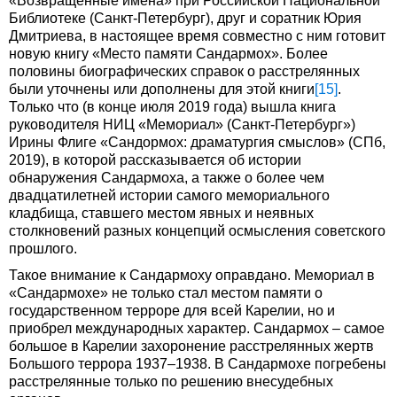
«Возвращенные имена» при Российской Национальной
Библиотеке (Санкт-Петербург), друг и соратник Юрия
Дмитриева, в настоящее время совместно с ним готовит
новую книгу «Место памяти Сандармох». Более
половины биографических справок о расстрелянных
были уточнены или дополнены для этой книги
[15]
.
Только что (в конце июля 2019 года) вышла книга
руководителя НИЦ «Мемориал» (Санкт-Петербург»)
Ирины Флиге «Сандормох: драматургия смыслов» (СПб,
2019), в которой рассказывается об истории
обнаружения Сандармоха, а также о более чем
двадцатилетней истории самого мемориального
кладбища, ставшего местом явных и неявных
столкновений разных концепций осмысления советского
прошлого.
Такое внимание к Сандармоху оправдано. Мемориал в
«Сандармохе» не только стал местом памяти о
государственном терроре для всей Карелии, но и
приобрел международных характер. Сандармох – самое
большое в Карелии захоронение расстрелянных жертв
Большого террора 1937–1938. В Сандармохе погребены
расстрелянные только по решению внесудебных