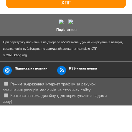
ХПГ
Поділитися
При передруку посилання на джерело обов'язкове. Думки й міркування авторів,
висловлені в публікаціях, не завжди збігаються з позицією ХПГ
© 2026 khpg.org
Підписка на новини
RSS-канал новин
Режим збереження інтернет трафіку за рахунок
зменшення розмірів малюнків на сторінках сайту
Контрастна тема дизайну (для користувачів з вадами
зору)