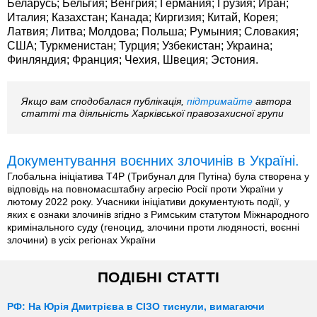
Беларусь; Бельгия; Венгрия; Германия; Грузия; Иран;
Италия; Казахстан; Канада; Киргизия; Китай, Корея;
Латвия; Литва; Молдова; Польша; Румыния; Словакия;
США; Туркменистан; Турция; Узбекистан; Украина;
Финляндия; Франция; Чехия, Швеция; Эстония.
Якщо вам сподобалася публікація,
підтримайте
автора
статті та діяльність Харківської правозахисної групи
Документування воєнних злочинів в Україні.
Глобальна ініціатива T4P (Трибунал для Путіна) була створена у
відповідь на повномасштабну агресію Росії проти України у
лютому 2022 року. Учасники ініціативи документують події, у
яких є ознаки злочинів згідно з Римським статутом Міжнародного
кримінального суду (геноцид, злочини проти людяності, воєнні
злочини) в усіх регіонах України
ПОДІБНІ СТАТТІ
РФ: На Юрія Дмитрієва в СІЗО тиснули, вимагаючи