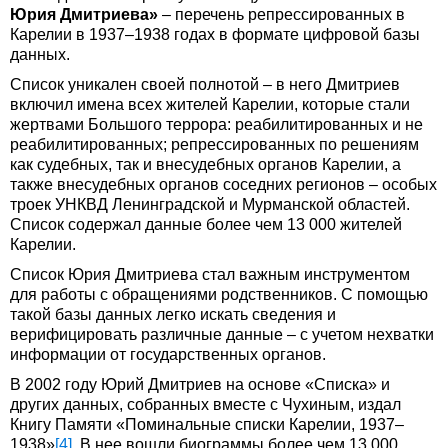
Юрия Дмитриева»
– перечень репрессированных в
Карелии в 1937–1938 годах в формате цифровой базы
данных.
Список уникален своей полнотой – в него Дмитриев
включил имена всех жителей Карелии, которые стали
жертвами Большого террора: реабилитированных и не
реабилитированных; репрессированных по решениям
как судебных, так и внесудебных органов Карелии, а
также внесудебных органов соседних регионов – особых
троек УНКВД Ленинградской и Мурманской областей.
Список содержал данные более чем 13 000 жителей
Карелии.
Список Юрия Дмитриева стал важным инструментом
для работы с обращениями родственников. С помощью
такой базы данных легко искать сведения и
верифицировать различные данные – с учетом нехватки
информации от государственных органов.
В 2002 году Юрий Дмитриев на основе «Списка» и
других данных, собранных вместе с Чухиным, издал
Книгу Памяти «Поминальные списки Карелии, 1937–
1938»
[4]
. В нее вошли биограммы более чем 13 000