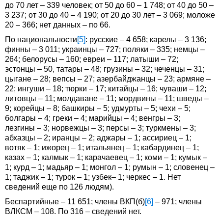
до 70 лет – 339 человек; от 50 до 60 – 1 748; от 40 до 50 –
3 237; от 30 до 40 – 4 190; от 20 до 30 лет – 3 069; моложе
20 – 366; нет данных – по 66.
По национальности
[5]
: русские – 4 658; карелы – 3 136;
финны – 3 011; украинцы – 727; поляки – 335; немцы –
264; белорусы – 160; евреи – 117; латыши – 72;
эстонцы – 50, татары – 48; грузины – 32; чеченцы – 31;
цыгане – 28; вепсы – 27; азербайджанцы – 23; армяне –
22; ингуши – 18; тюрки – 17; китайцы – 16; чуваши – 12;
литовцы – 11; молдаване – 11; мордвины – 11; шведы –
9; корейцы – 8; башкиры – 5; удмурты – 5; чехи – 5;
болгары – 4; греки – 4; марийцы – 4; венгры – 3;
лезгины – 3; норвежцы – 3; персы – 3; туркмены – 3;
абхазцы – 2; иранцы – 2; аджары – 1; ассириец – 1;
вотяк – 1; ижорец – 1; итальянец – 1; кабардинец – 1;
казах – 1; калмык – 1; карачаевец – 1; коми – 1; кумык –
1; курд – 1; мадьяр – 1; монгол – 1; румын – 1; словенец –
1; таджик – 1; турок – 1; узбек– 1; черкес – 1. Нет
сведений еще по 126 людям).
Беспартийные – 11 651; члены ВКП(б)
[6]
– 971; члены
ВЛКСМ – 108. По 316 – сведений нет.