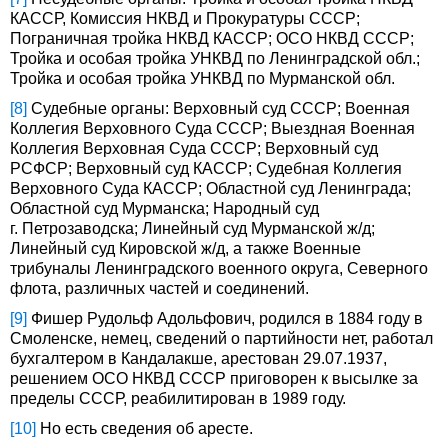
КАССР, Комиссия НКВД и Прокуратуры СССР;
Пограничная тройка НКВД КАССР; ОСО НКВД СССР;
Тройка и особая тройка УНКВД по Ленинградской обл.;
Тройка и особая тройка УНКВД по Мурманской обл.
[8]
Судебные органы: Верховный суд СССР; Военная
Коллегия Верховного Суда СССР; Выездная Военная
Коллегия Верховная Суда СССР; Верховный суд
РСФСР; Верховный суд КАССР; Судебная Коллегия
Верховного Суда КАССР; Областной суд Ленинграда;
Областной суд Мурманска; Народный суд
г. Петрозаводска; Линейный суд Мурманской ж/д;
Линейный суд Кировской ж/д, а также Военные
трибуналы Ленинградского военного округа, Северного
флота, различных частей и соединений.
[9]
Фишер Рудольф Адольфович, родился в 1884 году в
Смоленске, немец, сведений о партийности нет, работал
бухгалтером в Кандалакше, арестован 29.07.1937,
решением ОСО НКВД СССР приговорен к высылке за
пределы СССР, реабилитирован в 1989 году.
[10]
Но есть сведения об аресте.