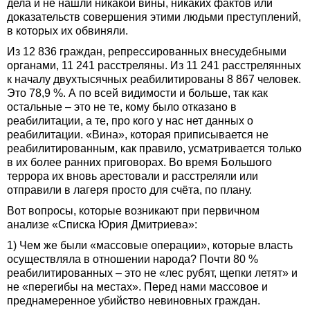
дела и не нашли никакой вины, никаких фактов или
доказательств совершения этими людьми преступлений,
в которых их обвиняли.
Из 12 836 граждан, репрессированных внесудебными
органами, 11 241 расстреляны. Из 11 241 расстрелянных
к началу двухтысячных реабилитированы 8 867 человек.
Это 78,9 %. А по всей видимости и больше, так как
остальные – это не те, кому было отказано в
реабилитации, а те, про кого у нас нет данных о
реабилитации. «Вина», которая приписывается не
реабилитированным, как правило, усматривается только
в их более ранних приговорах. Во время Большого
террора их вновь арестовали и расстреляли или
отправили в лагеря просто для счёта, по плану.
Вот вопросы, которые возникают при первичном
анализе «Списка Юрия Дмитриева»:
1) Чем же были «массовые операции», которые власть
осуществляла в отношении народа? Почти 80 %
реабилитированных – это не «лес рубят, щепки летят» и
не «перегибы на местах». Перед нами массовое и
преднамеренное убийство невиновных граждан.