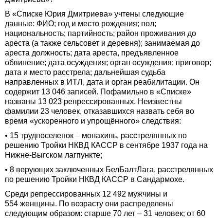
В «Списке Юрия Дмитриева» учтены следующие
данные: ФИО; год и место рождения; пол;
национальность; партийность; район проживания до
ареста (а также сельсовет и деревня); занимаемая до
ареста должность; дата ареста, предъявленное
обвинение; дата осуждения; орган осуждения; приговор;
дата и место расстрела; дальнейшая судьба
направленных в ИТЛ, дата и орган реабилитации. Он
содержит 13 046 записей. Пофамильно в «Списке»
названы 13 023 репрессированных. Неизвестны
фамилии 23 человек, отказавшихся назвать себя во
время «ускоренного и упрощённого» следствия:
• 15 трудпоселенок – монахинь, расстрелянных по
решению Тройки НКВД КАССР в сентябре 1937 года на
Нижне-Выгском лагпункте;
• 8 верующих заключенных БелБалтЛага, расстрелянных
по решению Тройки НКВД КАССР в Сандармохе.
Среди репрессированных 12 492 мужчины и
554 женщины. По возрасту они распределены
следующим образом: старше 70 лет – 31 человек; от 60