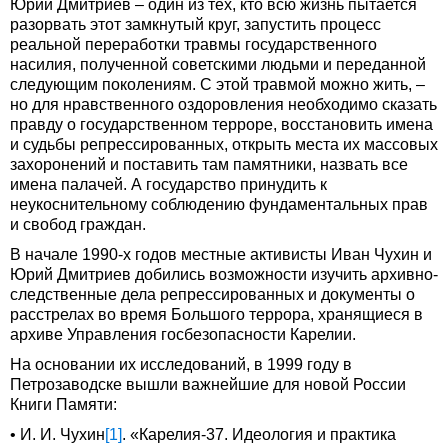
Юрий Дмитриев – один из тех, кто всю жизнь пытается
разорвать этот замкнутый круг, запустить процесс
реальной переработки травмы государственного
насилия, полученной советскими людьми и переданной
следующим поколениям. С этой травмой можно жить, –
но для нравственного оздоровления необходимо сказать
правду о государственном терроре, восстановить имена
и судьбы репрессированных, открыть места их массовых
захоронений и поставить там памятники, назвать все
имена палачей. А государство принудить к
неукоснительному соблюдению фундаментальных прав
и свобод граждан.
В начале 1990-х годов местные активисты Иван Чухин и
Юрий Дмитриев добились возможности изучить архивно-
следственные дела репрессированных и документы о
расстрелах во время Большого террора, хранящиеся в
архиве Управления госбезопасности Карелии.
На основании их исследований, в 1999 году в
Петрозаводске вышли важнейшие для новой России
Книги Памяти:
• И. И. Чухин
[1]
. «Карелия-37. Идеология и практика