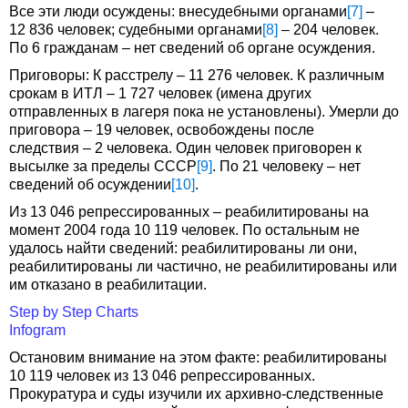
Все эти люди осуждены: внесудебными органами
[7]
–
12 836 человек; судебными органами
[8]
– 204 человек.
По 6 гражданам – нет сведений об органе осуждения.
Приговоры: К расстрелу – 11 276 человек. К различным
срокам в ИТЛ – 1 727 человек (имена других
отправленных в лагеря пока не установлены). Умерли до
приговора – 19 человек, освобождены после
следствия – 2 человека. Один человек приговорен к
высылке за пределы СССР
[9]
. По 21 человеку – нет
сведений об осуждении
[10]
.
Из 13 046 репрессированных – реабилитированы на
момент 2004 года 10 119 человек. По остальным не
удалось найти сведений: реабилитированы ли они,
реабилитированы ли частично, не реабилитированы или
им отказано в реабилитации.
Step by Step Charts
Infogram
Остановим внимание на этом факте: реабилитированы
10 119 человек из 13 046 репрессированных.
Прокуратура и суды изучили их архивно-следственные