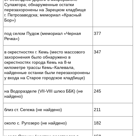
Сулажгора; обнаруженные остатки
перезахоронены на Зарецком кладбище
г. Петрозаводска; мемориал «Красный
Бор»)
под селом Пудож (мемориал «Черная
377
Речка»)
в окрестностях г. Кемь (место массового
347
захоронения было обнаружено в
окрестностях города Кемь на 8-м
километре трассы Кемь–Калевала,
найденные останки были перезахоронены
у входа на Старое городское кладбище)
на Водоразделе (VII-VIII шлюз ББК) (не
245
найдено)
близ ст. Сегежа (не найдено)
211
около с. Ругозеро (не найдено)
182