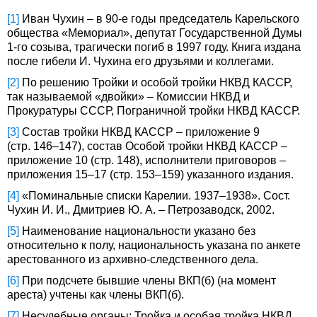
[1]
Иван Чухин – в 90-е годы председатель Карельского
общества «Мемориал», депутат Государственной Думы
1-го созыва, трагически погиб в 1997 году. Книга издана
после гибели И. Чухина его друзьями и коллегами.
[2]
По решению Тройки и особой тройки НКВД КАССР,
так называемой «двойки» – Комиссии НКВД и
Прокуратуры СССР, Пограничной тройки НКВД КАССР.
[3]
Состав тройки НКВД КАССР – приложение 9
(стр. 146–147), состав Особой тройки НКВД КАССР –
приложение 10 (стр. 148), исполнители приговоров –
приложения 15–17 (стр. 153–159) указанного издания.
[4]
«Поминальные списки Карелии. 1937–1938». Сост.
Чухин И. И., Дмитриев Ю. А. – Петрозаводск, 2002.
[5]
Наименование национальности указано без
относительно к полу, национальность указана по анкете
арестованного из архивно-следственного дела.
[6]
При подсчете бывшие члены ВКП(б) (на момент
ареста) учтены как члены ВКП(б).
[7]
Несудебные органы: Тройка и особая тройка НКВД