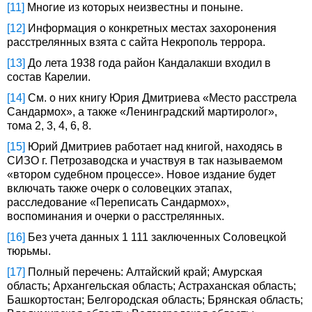
[11]
Многие из которых неизвестны и поныне.
[12]
Информация о конкретных местах захоронения
расстрелянных взята с сайта Некрополь террора.
[13]
До лета 1938 года район Кандалакши входил в
состав Карелии.
[14]
См. о них книгу Юрия Дмитриева «Место расстрела
Сандармох», а также «Ленинградский мартиролог»,
тома 2, 3, 4, 6, 8.
[15]
Юрий Дмитриев работает над книгой, находясь в
СИЗО г. Петрозаводска и участвуя в так называемом
«втором судебном процессе». Новое издание будет
включать также очерк о соловецких этапах,
расследование «Переписать Сандармох»,
воспоминания и очерки о расстрелянных.
[16]
Без учета данных 1 111 заключенных Соловецкой
тюрьмы.
[17]
Полный перечень: Алтайский край; Амурская
область; Архангельская область; Астраханская область;
Башкортостан; Белгородская область; Брянская область;