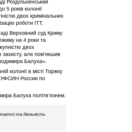
аді Роздільненський
 5 років колонії
упністю двох кримінальних
ізацію роботи ІТТ.
ладі Верховний суд Криму
режиму на 4 роки та
укупністю двох
 захисту, але пом’якшив
олодимира Балуха».
ій колонії в місті Торжку
4 УФСИН России по
ира Балуха політв’язнем.
татті та діяльність