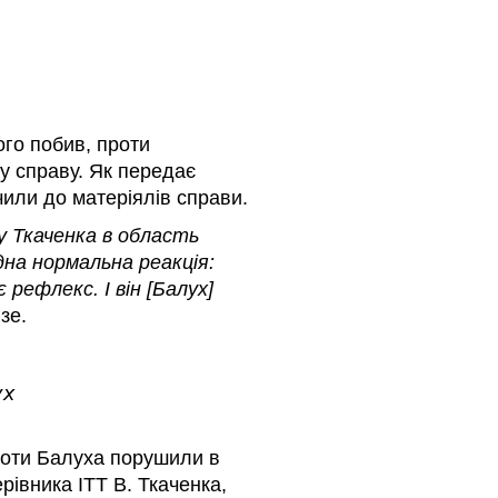
ого побив, проти
у справу. Як передає
или до матеріялів справи.
у Ткаченка в область
дна нормальна реакція:
рефлекс. І він [Балух]
зе.
х

)
роти Балуха порушили в
рівника ІТТ В. Ткаченка,