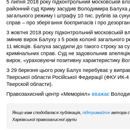
5 липня 2018 року підконтрольний московській вл
районний суд Криму засудив Володимира Балуха до
загального режиму і штрафу 10 тис. рублів за сук
справ – про зберігання боєприпасів і про дезорган
3 жовтня 2018 року підконтрольний московській в
змінив вирок Балуху з 5 років колонії загального 
11 місяців. Балуха засудили до такого строку за с
кримінальних справ. Суд не задовольнив апеляцію
вирок, «ураховуючи позитивну характеристику В
З 29 березня цього року Балух перебуває у виправн
Тверської области Російської Федерації (ФКУ ИК-
Тверской области).
Правозахисний центр «Меморіял»
вважає
Володим
Якщо вам сподобалася публікація,
підтримайте
автора с
Харківської правозахисної групи