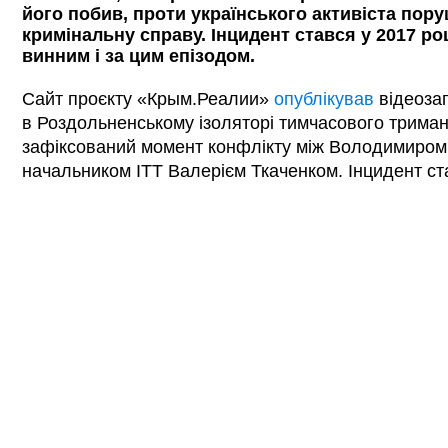
його побив, проти українського активіста пор
кримінальну справу. Інцидент стався у 2017 ро
винним і за цим епізодом.
Сайт проєкту «Крым.Реалии»
опублікував
відеоза
в Роздольненському ізоляторі тимчасового триманн
зафіксований момент конфлікту між Володимиром
начальником ІТТ Валерієм Ткаченком. Інцидент ста