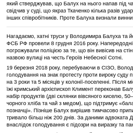
який стверджував, що Балух на нього напав під ч
свідчив у суді, що якраз Ткаченко кілька разів уда
інших співробітників. Проте Балуха визнали винним
Нагадаємо, хатні труси у Володимира Балуха та йо
ФСБ РФ провели 8 грудня 2016 року. Напередодн
погрожували поліцією за те, що він вивісив на стін
назвою вулиці на честь Героїв Небесної Сотні.
19 березня 2018 року, перебуваючи в СІЗО, Воло
голодування на знак протесту проти вироку суду 
на 3 роки та 5 місяців у колонії-поселенні. Після м
їжі кримський архієпископ Климент переконав Бал
набір продуктів (дві склянки вівсяного киселю, 50–
чорного хліба та чай з медом), що підтримує «бал
позначці». Пізніше Балух вирішив тимчасово прип
тривало більш ніж 200 днів. За даними адвоката Д
внаслідок голодування є підозри на виразку та па