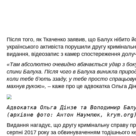
Після того, як Ткаченко заявив, що Балух нібито й
українського активіста порушили другу кримінальн
видання, відеозапис з камер спостереження долуч
«Там абсолютно очевидно вбачається удар з бок
спини Балуха. Після чого в Балуха виникла приро
коли тебе б’ють ззаду, у тебе просто спрацьовує 
махнув рукою», –
каже про це адвокатка Ольга Дін
Адвокатка Ольга Дінзе та Володимир Балу
(архівне фото: Антон Наумлюк, krym.org
Видання нагадує, що другу кримінальну справу п
серпні 2017 року за обвинуваченням тодішнього ке