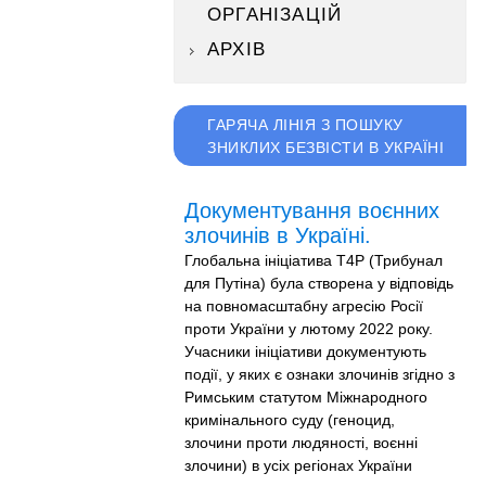
ОРГАНІЗАЦІЙ
АРХІВ
ГАРЯЧА ЛІНІЯ З ПОШУКУ
ЗНИКЛИХ БЕЗВІСТИ В УКРАЇНІ
Документування воєнних
злочинів в Україні.
Глобальна ініціатива T4P (Трибунал
для Путіна) була створена у відповідь
на повномасштабну агресію Росії
проти України у лютому 2022 року.
Учасники ініціативи документують
події, у яких є ознаки злочинів згідно з
Римським статутом Міжнародного
кримінального суду (геноцид,
злочини проти людяності, воєнні
злочини) в усіх регіонах України