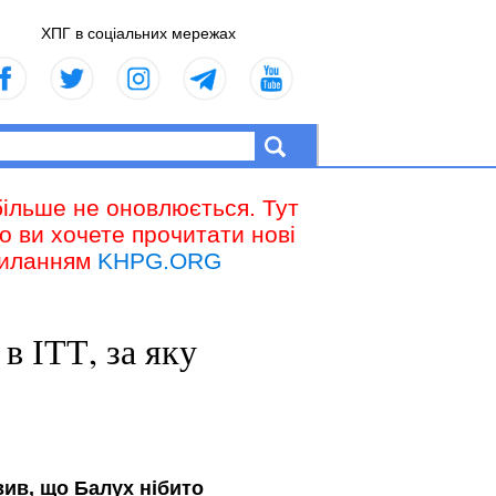
ХПГ в соціальних мережах
більше не оновлюється. Тут
що ви хочете прочитати нові
осиланням
KHPG.ORG
в ІТТ, за яку
вив, що Балух нібито