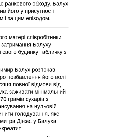
ас ранкового обходу. Балух
рив його у присутності
 і за цим епізодом.
го матері співробітники
і затримання Балуху
і свого будинку табличку з
димир Балух розпочав
про позбавлення його волі
ісяця повної відмови від
уха заживати мінімальний
70 грамів сухарів з
ансування на нульовій
инити голодування, яке
митра Дінзе, у Балуха
нкреатит.