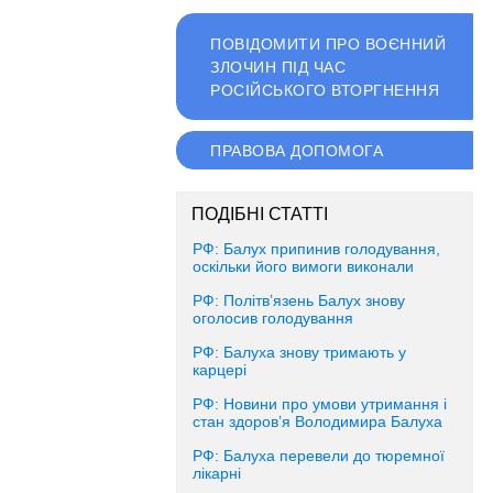
ПОВІДОМИТИ ПРО ВОЄННИЙ
ЗЛОЧИН ПІД ЧАС
РОСІЙСЬКОГО ВТОРГНЕННЯ
ПРАВОВА ДОПОМОГА
ПОДІБНІ СТАТТІ
РФ: Балух припинив голодування,
оскільки його вимоги виконали
РФ: Політв’язень Балух знову
оголосив голодування
РФ: Балуха знову тримають у
карцері
РФ: Новини про умови утримання і
стан здоров’я Володимира Балуха
РФ: Балуха перевели до тюремної
лікарні