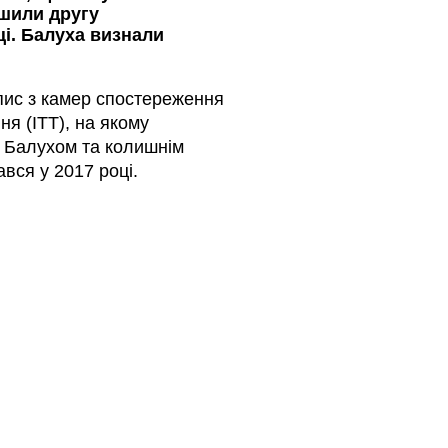
ушили другу
ці. Балуха визнали
пис з камер спостереження
я (ІТТ), на якому
 Балухом та колишнім
вся у 2017 році.