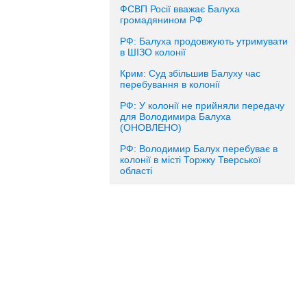
ФСВП Росії вважає Балуха
громадянином РФ
РФ: Балуха продовжують утримувати
в ШІЗО колонії
Крим: Суд збільшив Балуху час
перебування в колонії
РФ: У колонії не прийняли передачу
для Володимира Балуха
(ОНОВЛЕНО)
РФ: Володимир Балух перебуває в
колонії в місті Торжку Тверської
області