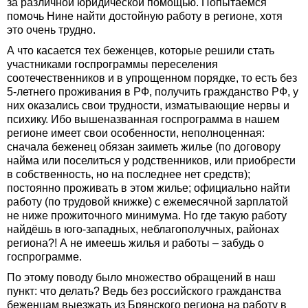
за различной юридической помощью. Попытаемся
помочь Нине найти достойную работу в регионе, хотя
это очень трудно.
А что касается тех беженцев, которые решили стать
участниками госпрограммы переселения
соотечественников и в упрощенном порядке, то есть без
5-летнего проживания в РФ, получить гражданство РФ, у
них оказались свои трудности, изматывающие нервы и
психику. Ибо вышеназванная госпрограмма в нашем
регионе имеет свои особенности, неполноценная:
сначала беженец обязан заиметь жилье (по договору
найма или поселиться у родственников, или приобрести
в собственность, но на последнее нет средств);
постоянно проживать в этом жилье; официально найти
работу (по трудовой книжке) с ежемесячной зарплатой
не ниже прожиточного минимума. Но где такую работу
найдёшь в юго-западных, неблагополучных, районах
региона?! А не имеешь жилья и работы – забудь о
госпрограмме.
По этому поводу было множество обращений в наш
пункт: что делать? Ведь без российского гражданства
беженцам выезжать из Брянского региона на работу в