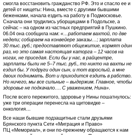
смогла восстановить гражданство РФ. Это и спасло ее и
детей от нищеты: Нина, вместе с другими бывшими
беженками, начала ездить на работу в Подмосковье.
Сначала они трудились уборщицами в Подольске, а
сейчас – на одном из частных предприятий в Пушкино.
06.04 она сообщила нам:
«…работаем вахтой, по две
недели; собираем на конвейере заказы…; зарплата
30 тыс. руб.; предоставляют общежитие, кормят один
раз, но это самая настоящая каторга – 12 часов на
ногах, не приседая. Если бы у нас, в райцентре,
зарплаты были не 5–7 тыс. руб., то никто на вахты не
ездил бы. У подруги один сын, и тот взрослый, а мне
двоих поднимать. Вот и приходится ездить в рабство.
Но ничего, мы все сильные – выдержим. Главное, чтобы
здоровье не подкачало…. С уважением, Нина»
.
После всего пережитого, здоровье у Нины пошатнулось:
уже три операции перенесла на щитовидке –
онкология…
Все наши бывшие подзащитные стали друзьями
Брянского пункта Сети «Миграция и Право»
ПЦ «Мемориал», и они по-прежнему обращаются к нам