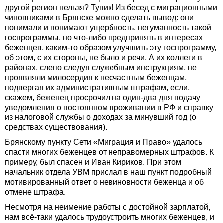
другой регион нельзя? Тупик! Из бесед с миграционными
чиновниками в Брянске можно сделать вывод: они
понимали и понимают ущербность, негуманность такой
госпрограммы, но что-либо предпринять в интересах
беженцев, каким-то образом улучшить эту госпрограмму,
об этом, с их стороны, не было и речи. А их коллеги в
районах, слепо следуя служебным инструкциям, не
проявляли милосердия к несчастным беженцам,
подвергая их административным штрафам, если,
скажем, беженец просрочил на один-два дня подачу
уведомления о постоянном проживании в РФ и справку
из налоговой службы о доходах за минувший год (о
средствах существования).
Брянскому пункту Сети «Миграция и Право» удалось
спасти многих беженцев от неправомерных штрафов. К
примеру, был спасен и Иван Кириков. При этом
начальник отдела УВМ прислал в наш пункт подробный
мотивированный ответ о невиновности беженца и об
отмене штрафа.
Несмотря на неимение работы с достойной зарплатой,
нам всё-таки удалось трудоустроить многих беженцев, и