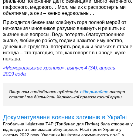
реальном положении дел с беженцами, много неточного,
пафосного, медового… Мол, мы их с распростертыми
объятиями, а они – вечно недовольны…
Приходится беженцам хлебнуть горя полной мерой от
нежелания чиновников разумно вникнуть и решить их
жизненные вопросы. Ведь потерять благоустроенное
жилье, любимую работу, годами нажитое имущество,
денежные средства, потерять родных и близких в стране
исхода – это трагедия, это, как говорят в народе, хуже
пожара.
«Мемориальские хроники», выпуск 4 (34), апрель
2019 года
Якщо вам сподобалася публікація,
підтримайте
автора
статті та діяльність Харківської правозахисної групи
Документування воєнних злочинів в Україні.
Глобальна ініціатива T4P (Трибунал для Путіна) була створена у
відповідь на повномасштабну агресію Росії проти України у
лютому 2022 року. Учасники ініціативи документують події, у