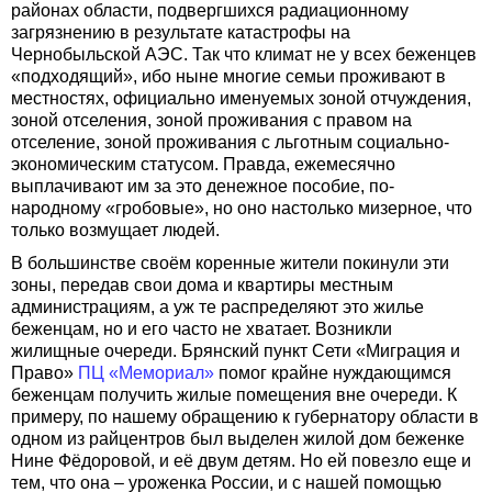
районах области, подвергшихся радиационному
загрязнению в результате катастрофы на
Чернобыльской АЭС. Так что климат не у всех беженцев
«подходящий», ибо ныне многие семьи проживают в
местностях, официально именуемых зоной отчуждения,
зоной отселения, зоной проживания с правом на
отселение, зоной проживания с льготным социально-
экономическим статусом. Правда, ежемесячно
выплачивают им за это денежное пособие, по-
народному «гробовые», но оно настолько мизерное, что
только возмущает людей.
В большинстве своём коренные жители покинули эти
зоны, передав свои дома и квартиры местным
администрациям, а уж те распределяют это жилье
беженцам, но и его часто не хватает. Возникли
жилищные очереди. Брянский пункт Сети «Миграция и
Право»
ПЦ «Мемориал»
помог крайне нуждающимся
беженцам получить жилые помещения вне очереди. К
примеру, по нашему обращению к губернатору области в
одном из райцентров был выделен жилой дом беженке
Нине Фёдоровой, и её двум детям. Но ей повезло еще и
тем, что она – уроженка России, и с нашей помощью