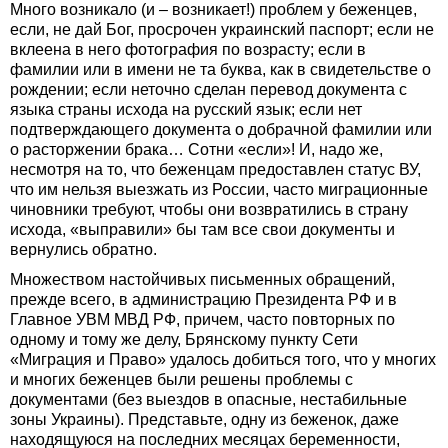
Много возникало (и – возникает!) проблем у беженцев,
если, не дай Бог, просрочен украинский паспорт; если не
вклеена в него фотография по возрасту; если в
фамилии или в имени не та буква, как в свидетельстве о
рождении; если неточно сделан перевод документа с
языка страны исхода на русский язык; если нет
подтверждающего документа о добрачной фамилии или
о расторжении брака… Сотни «если»! И, надо же,
несмотря на то, что беженцам предоставлен статус ВУ,
что им нельзя выезжать из России, часто миграционные
чиновники требуют, чтобы они возвратились в страну
исхода, «выправили» бы там все свои документы и
вернулись обратно.
Множеством настойчивых письменных обращений,
прежде всего, в администрацию Президента РФ и в
Главное УВМ МВД РФ, причем, часто повторных по
одному и тому же делу, Брянскому пункту Сети
«Миграция и Право» удалось добиться того, что у многих
и многих беженцев были решены проблемы с
документами (без выездов в опасные, нестабильные
зоны Украины). Представьте, одну из беженок, даже
находящуюся на последних месяцах беременности,