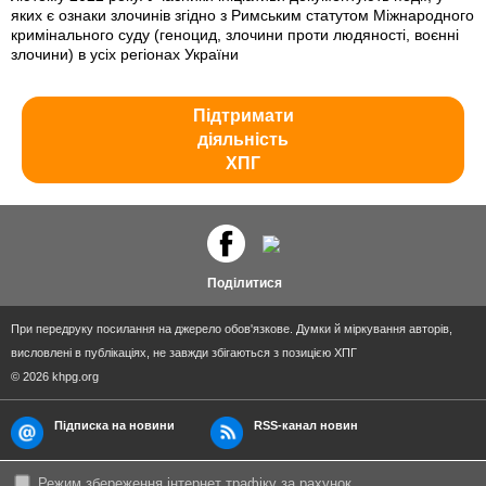
яких є ознаки злочинів згідно з Римським статутом Міжнародного
кримінального суду (геноцид, злочини проти людяності, воєнні
злочини) в усіх регіонах України
Підтримати
діяльність
ХПГ
Поділитися
При передруку посилання на джерело обов'язкове. Думки й міркування авторів,
висловлені в публікаціях, не завжди збігаються з позицією ХПГ
© 2026 khpg.org
Підписка на новини
RSS-канал новин
Режим збереження інтернет трафіку за рахунок