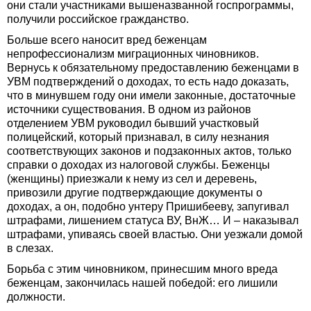
они стали участниками вышеназванной госпрограммы,
получили российское гражданство.
Больше всего наносит вред беженцам
непрофессионализм миграционных чиновников.
Вернусь к обязательному предоставлению беженцами в
УВМ подтверждений о доходах, то есть надо доказать,
что в минувшем году они имели законные, достаточные
источники существования. В одном из районов
отделением УВМ руководил бывший участковый
полицейский, который признавал, в силу незнания
соответствующих законов и подзаконных актов, только
справки о доходах из налоговой службы. Беженцы
(женщины) приезжали к нему из сел и деревень,
привозили другие подтверждающие документы о
доходах, а он, подобно унтеру Пришибееву, запугивал
штрафами, лишением статуса ВУ, ВнЖ… И – наказывал
штрафами, упиваясь своей властью. Они уезжали домой
в слезах.
Борьба с этим чиновником, принесшим много вреда
беженцам, закончилась нашей победой: его лишили
должности.