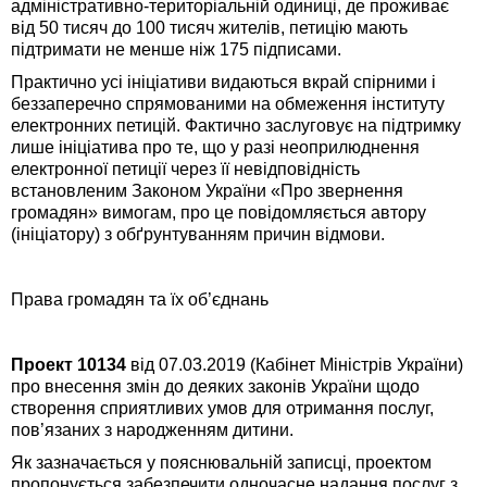
адміністративно-територіальній одиниці, де проживає
від 50 тисяч до 100 тисяч жителів, петицію мають
підтримати не менше ніж 175 підписами.
Практично усі ініціативи видаються вкрай спірними і
беззаперечно спрямованими на обмеження інституту
електронних петицій. Фактично заслуговує на підтримку
лише ініціатива про те, що у разі неоприлюднення
електронної петиції через її невідповідність
встановленим Законом України «Про звернення
громадян» вимогам, про це повідомляється автору
(ініціатору) з обґрунтуванням причин відмови.
Права громадян та їх об’єднань
Проект 10134
від 07.03.2019 (Кабінет Міністрів України)
про внесення змін до деяких законів України щодо
створення сприятливих умов для отримання послуг,
пов’язаних з народженням дитини.
Як зазначається у пояснювальній записці, проектом
пропонується забезпечити одночасне надання послуг з