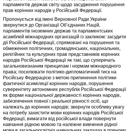
парламентів держав світу щодо засудження порушення
прав корінних народів у Російській Федерації.
Пропонується від імені Верховної Ради України
звернутися до Організації Об’єднаних Націй,
парламентів іноземних держав та парламентських
асамблей міжнародних організацій із закликом: засудити
дії Російської Федерації, спрямовані на порушення та
обмеження політичних, громадянських, національних,
релігійних та культурних прав представників корінних
народів Російської Федерації як такі, що суперечать
загальновизнаним принципам і нормам міжнародного
права; посилювати політико-дипломатичний тиск на
Російську Федерацією з метою припинення політики
фактичної асиміляції корінних народів, порушення
суверенітету автономних республік Російської Федерації
як форми національної державності корінних народів,
забезпечення повної і реальної рівності осіб, що
належать до корінних народів; звернути особливу увагу
на потребу захистити мови корінних народів Російської
Федерації, вимагати від російської влади повернути
навчання рідною мовою та належне вивчення рідної
мови в загальноосвітніх навчальних закладах в повному