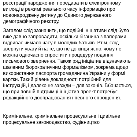
реєстрації народження передавати в електронному
вигляді в режимі реального часу інформацію про
новонароджену дитину до Єдиного державного
демографічного реєстру.
Загалом слід зазначити, що подібні ініціативи слід було
вже давно запровадити, оскільки біганина з паперами
відриває чимало часу в молодих батьків. Втім, слід
звернути увагу й на те, що не до кінця ясно, чому не
можна одночасно спростити процедуру подання
письмового звернення. Також ряд ініціатив відзначають
шаленим бюрократичним формалізмом, зокрема щодо
використання паспорта громадянина України у формі
картки. Такий рівень докладності потрібний для
інструкцій, і далеко не завжди – для законів. Вбачається,
що при повній підтримці ініціатив проект потребує
редакційного доопрацювання і певного спрощення.
Кримінальне, кримінальне процесуальне і цивільне
процесуальне законодавство, судівництво