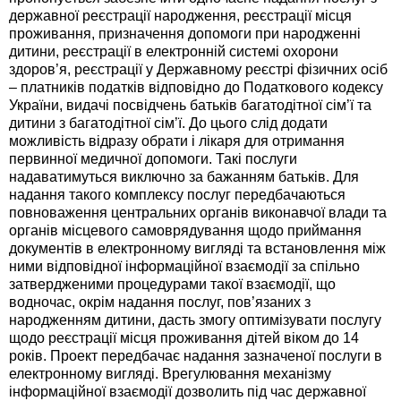
державної реєстрації народження, реєстрації місця
проживання, призначення допомоги при народженні
дитини, реєстрації в електронній системі охорони
здоров’я, реєстрації у Державному реєстрі фізичних осіб
– платників податків відповідно до Податкового кодексу
України, видачі посвідчень батьків багатодітної сім’ї та
дитини з багатодітної сім’ї. До цього слід додати
можливість відразу обрати і лікаря для отримання
первинної медичної допомоги. Такі послуги
надаватимуться виключно за бажанням батьків. Для
надання такого комплексу послуг передбачаються
повноваження центральних органів виконавчої влади та
органів місцевого самоврядування щодо приймання
документів в електронному вигляді та встановлення між
ними відповідної інформаційної взаємодії за спільно
затвердженими процедурами такої взаємодії, що
водночас, окрім надання послуг, пов’язаних з
народженням дитини, дасть змогу оптимізувати послугу
щодо реєстрації місця проживання дітей віком до 14
років. Проект передбачає надання зазначеної послуги в
електронному вигляді. Врегулювання механізму
інформаційної взаємодії дозволить під час державної