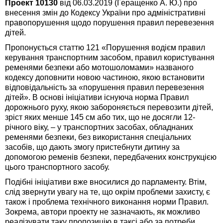
Проект 10130
від 06.03.2019 (Геращенко А. Ю.) про
внесення змін до Кодексу України про адміністративні
правопорушення щодо порушення правил перевезення
дітей.
Пропонується статтю 121 «Порушення водієм правил
керування транспортним засобом, правил користування
ременями безпеки або мотошоломами» названого
кодексу доповнити новою частиною, якою встановити
відповідальність за «порушення правил перевезення
дітей». В основі ініціативи існуюча норма Правил
дорожнього руху, якою забороняється перевозити дітей,
зріст яких менше 145 см або тих, що не досягли 12-
річного віку, – у транспортних засобах, обладнаних
ременями безпеки, без використання спеціальних
засобів, що дають змогу пристебнути дитину за
допомогою ременів безпеки, передбачених конструкцією
цього транспортного засобу.
Подібні ініціативи вже вносилися до парламенту. Втім,
слід звернути увагу на те, що окрім проблеми захисту, є
також і проблема технічного виконання норми Правил.
Зокрема, автори проекту не зазначають, як можливо
реалізувати таку пропозицію в таксі або за потреби