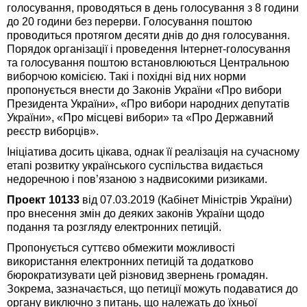
голосування, проводяться в день голосування з 8 години
до 20 години без перерви. Голосування поштою
проводиться протягом десяти днів до дня голосування.
Порядок організації і проведення Інтернет-голосування
та голосування поштою встановлюються Центральною
виборчою комісією. Такі і похідні від них норми
пропонується внести до Законів України «Про вибори
Президента України», «Про вибори народних депутатів
України», «Про місцеві вибори» та «Про Державний
реєстр виборців».
Ініціатива досить цікава, однак її реалізація на сучасному
етапі розвитку українського суспільства видається
недоречною і пов’язаною з надвисокими ризиками.
Проект 10133
від 07.03.2019 (Кабінет Міністрів України)
про внесення змін до деяких законів України щодо
подання та розгляду електронних петицій.
Пропонується суттєво обмежити можливості
використання електронних петицій та додатково
бюрократизувати цей різновид звернень громадян.
Зокрема, зазначається, що петиції можуть подаватися до
органу виключно з питань, що належать до їхньої