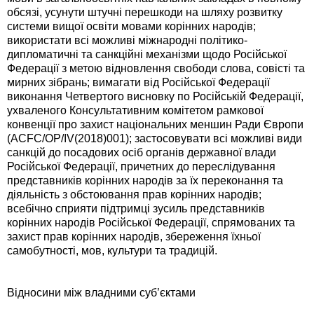
обсязі, усунути штучні перешкоди на шляху розвитку
системи вищої освіти мовами корінних народів;
використати всі можливі міжнародні політико-
дипломатичні та санкційні механізми щодо Російської
Федерації з метою відновлення свободи слова, совісті та
мирних зібрань; вимагати від Російської Федерації
виконання Четвертого висновку по Російській Федерації,
ухваленого Консультативним комітетом рамкової
конвенції про захист національних меншин Ради Європи
(ACFC/OP/IV(2018)001); застосовувати всі можливі види
санкцій до посадових осіб органів державної влади
Російської Федерації, причетних до переслідування
представників корінних народів за їх переконання та
діяльність з обстоювання прав корінних народів;
всебічно сприяти підтримці зусиль представників
корінних народів Російської Федерації, спрямованих та
захист прав корінних народів, збереження їхньої
самобутності, мов, культури та традицій.
Відносини між владними суб’єктами