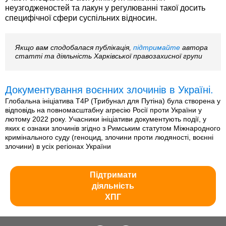
неузгодженостей та лакун у регулюванні такої досить
специфічної сфери суспільних відносин.
Якщо вам сподобалася публікація,
підтримайте
автора
статті та діяльність Харківської правозахисної групи
Документування воєнних злочинів в Україні.
Глобальна ініціатива T4P (Трибунал для Путіна) була створена у
відповідь на повномасштабну агресію Росії проти України у
лютому 2022 року. Учасники ініціативи документують події, у
яких є ознаки злочинів згідно з Римським статутом Міжнародного
кримінального суду (геноцид, злочини проти людяності, воєнні
злочини) в усіх регіонах України
Підтримати
діяльність
ХПГ