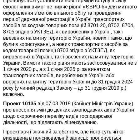
Пропонується установити нові терміни вступу в силу
екологічних вимог не нижче рівня «ЄВРО-6» для митного
оформлення з метою вільного обігу та проведення
першої державної реєстрації в Україні транспортних
засобів за кодами товарних позицій 8701 20, 8702, 8704,
8705 згідно з УКТЗЕД, як вироблених в Україні, так і
ввезених на митну територію України, нових і таких, що
були в користуванні, а нових транспортних засобів за
кодом товарної позиції 8703 згідно з УКТЗЕД, як
вироблених в Україні, так і ввезених на митну територію
України. Вимоги такого рівня мають застосовуватися не з
1 січня 2020 р., а з 1 січня 2025 р. за винятком
транспортних засобів, вироблених в Україні або
ввезених на митну територію України до 31 грудня 2024
року (у чинній редакції Закону – до 31 грудня 2019 р.)
включно.
Проект 10135
від 07.03.2019 (Кабінет Міністрів України)
про внесення змін до деяких законодавчих актів України
щодо скорочення переліку видів господарської
діяльності, що підлягають ліцензуванню.
Проект хоч і значний за обсягом, але його суть чітко
викладена в пояснювальній записці: пропонується