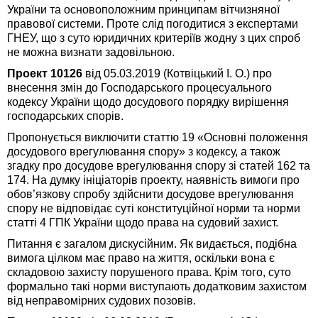
України та основоположним принципам вітчизняної
правової системи. Проте слід погодитися з експертами
ГНЕУ, що з суто юридичних критеріїв жодну з цих спроб
не можна визнати задовільною.
Проект 10126
від 05.03.2019 (Котвіцький І. О.) про
внесення змін до Господарського процесуального
кодексу України щодо досудового порядку вирішення
господарських спорів.
Пропонується виключити статтю 19 «Основні положення
досудового врегулювання спору» з кодексу, а також
згадку про досудове врегулювання спору зі статей 162 та
174. На думку ініціаторів проекту, наявність вимоги про
обов’язкову спробу здійснити досудове врегулювання
спору не відповідає суті конституційної норми та норми
статті 4 ГПК України щодо права на судовий захист.
Питання є загалом дискусійним. Як видається, подібна
вимога цілком має право на життя, оскільки вона є
складовою захисту порушеного права. Крім того, суто
формально такі норми виступають додатковим захистом
від неправомірних судових позовів.