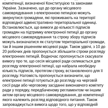
компетенції, визначеної Конституцією та законами
України. Зазначено, що до органу місцевого
самоврядування з електронною петицією можуть
звернутися громадяни, які проживають на території
відповідної адміністративно-територіальної одиниці.
Встановлюється, що вимоги до кількості підписів
громадян на підтримку електронної петиції до органу
місцевого самоврядування та строку збору підписів
можуть визначатися як статутом територіальної громади,
так й іншим рішенням місцевої ради. Також удвічі, з 10 до
20 робочих днів пропонується збільшити строки розгляду
електронних петицій. Водночас пропонується скасувати
вимогу про те, що сесія місцевої ради скликається для
розгляду електронної петиції, що набрала необхідну
кількість підписів, протягом строку, встановленого для її
розгляду. Натомість пропонується визначити, що
електронні петиції готуються до розгляду на черговій
сесії ради або черговому засіданні виконавчого комітету
ради у порядку, передбаченому регламентом чи іншим
актом органу місцевого самоврядування, до компетенції
якого належить розгляд відповідного питання. Також
запроваджується вимога щодо того, що у відповідній