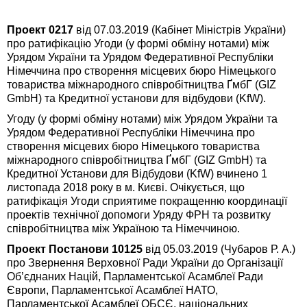
Проект 0217
від 07.03.2019 (Кабінет Міністрів України)
про ратифікацію Угоди (у формі обміну нотами) між
Урядом України та Урядом Федеративної Республіки
Німеччина про створення місцевих бюро Німецького
товариства міжнародного співробітництва ҐмбГ (GIZ
GmbH) та Кредитної установи для відбудови (KfW).
Угоду (у формі обміну нотами) між Урядом України та
Урядом Федеративної Республіки Німеччина про
створення місцевих бюро Німецького товариства
міжнародного співробітництва ҐмбГ (GIZ GmbH) та
Кредитної Установи для Відбудови (KfW) вчинено 1
листопада 2018 року в м. Києві. Очікується, що
ратифікація Угоди сприятиме покращенню координації
проектів технічної допомоги Уряду ФРН та розвитку
співробітництва між Україною та Німеччиною.
Проект Постанови 10125
від 05.03.2019 (Чубаров Р. А.)
про Звернення Верховної Ради України до Організації
Об’єднаних Націй, Парламентської Асамблеї Ради
Європи, Парламентської Асамблеї НАТО,
Парламентської Асамблеї ОБСЄ, національних